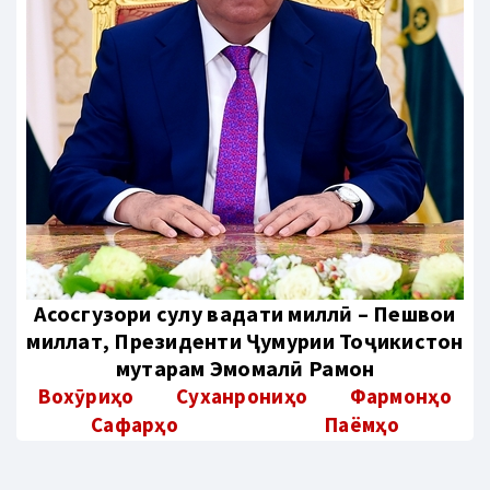
Aсосгузори сулҳу ваҳдати миллӣ – Пешвои
миллат, Президенти Ҷумҳурии Тоҷикистон
муҳтарам Эмомалӣ Раҳмон
Вохӯриҳо
Суханрониҳо
Фармонҳо
Сафарҳо
Паёмҳо