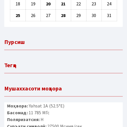
18
19
20
21
22
23
24
25
26
27
28
29
30
31
Пурсиш
Тегҳо
Мушаххасоти моҳвора
Моҳвора:
Yahsat 1A (52.5°E)
Басомад:
11 785 МГс
Поляризатсия:
H
Суръати символӣ:
27500 Мсимв/сек