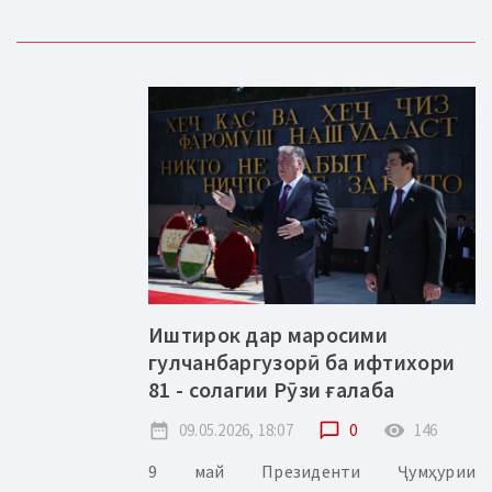
Иштирок дар маросими
гулчанбаргузорӣ ба ифтихори
81 - солагии Рӯзи ғалаба
date_range
09.05.2026, 18:07
chat_bubble_outline
0
remove_red_eye
146
9 май Президенти Ҷумҳурии