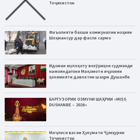
Тоҷикистон
Фаъолияти бахши коммуналии ноҳияи
Шоҳмансур дар фасли сармо
Идомаи мулоқоту вохӯриҳои судманди
намояндагони Мақомоти иҷроияи
ҳокимияти давлатии шаҳри Душанбе
БАРГУЗОРИИ ОЗМУНИ ШАҲРИИ «MISS
DUSHANBE – 2026»
Маҷлиси васеи Ҳукумати Ҷумҳурии
Тоҷикистон