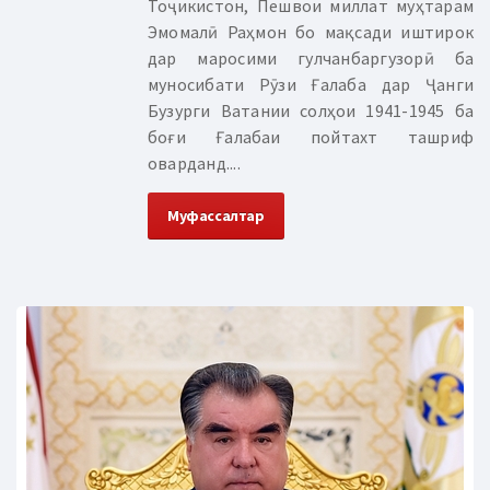
Тоҷикистон, Пешвои миллат муҳтарам
Эмомалӣ Раҳмон бо мақсади иштирок
дар маросими гулчанбаргузорӣ ба
муносибати Рӯзи Ғалаба дар Ҷанги
Бузурги Ватании солҳои 1941-1945 ба
боғи Ғалабаи пойтахт ташриф
оварданд....
Муфассалтар