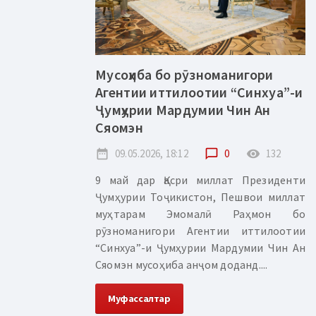
Мусоҳиба бо рӯзноманигори
Агентии иттилоотии “Синхуа”-и
Ҷумҳурии Мардумии Чин Ан
Сяомэн
date_range
09.05.2026, 18:12
chat_bubble_outline
0
remove_red_eye
132
9 май дар Қасри миллат Президенти
Ҷумҳурии Тоҷикистон, Пешвои миллат
муҳтарам Эмомалӣ Раҳмон бо
рӯзноманигори Агентии иттилоотии
“Синхуа”-и Ҷумҳурии Мардумии Чин Ан
Сяомэн мусоҳиба анҷом доданд....
Муфассалтар