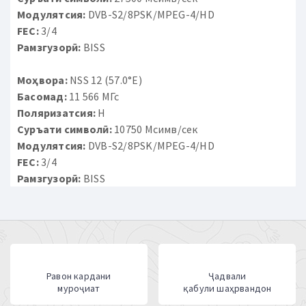
Модулятсия:
DVB-S2/8PSK/MPEG-4/HD
FEC:
3/4
Рамзгузорӣ:
BISS
Моҳвора:
NSS 12 (57.0°E)
Басомад:
11 566 МГс
Поляризатсия:
H
Суръати символӣ:
10750 Мсимв/сек
Модулятсия:
DVB-S2/8PSK/MPEG-4/HD
FEC:
3/4
Рамзгузорӣ:
BISS
Равон кардани
Ҷадвали
муроҷиат
қабули шаҳрвандон