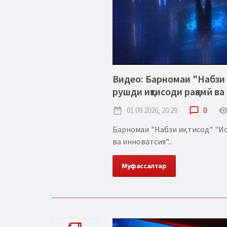
Видео: Барномаи "Набзи 
рушди иқтисоди рақамӣ ва
date_range
01.08.2026, 20:29
chat_bubble_outline
0
remove_red_
Барномаи "Набзи иқтисод" "Ис
ва инноватсия"...
Муфассалтар