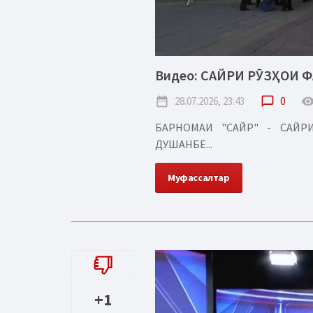
Видео: САЙРИ РӮЗҲОИ 
date_range
28.07.2026, 23:43
chat_bubble_outline
0
remove_red_
БАРНОМАИ "САЙР" - САЙ
ДУШАНБЕ...
Муфассалтар
+1