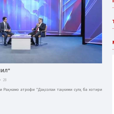
ЛИЛ"
eye
28
и Раҳнамо атрофи "Даҳсолаи таҳкими сулҳ ба хотири