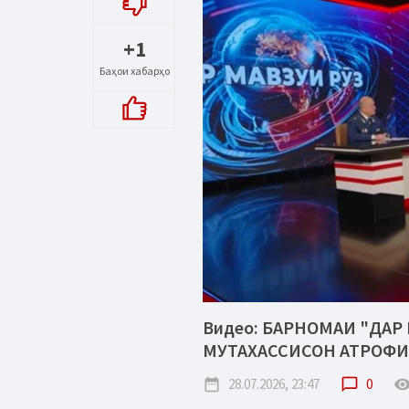
+1
Баҳои хабарҳо
Видео: БАРНОМАИ "ДАР 
МУТАХАССИСОН АТРОФИ
date_range
28.07.2026, 23:47
chat_bubble_outline
0
remove_red_