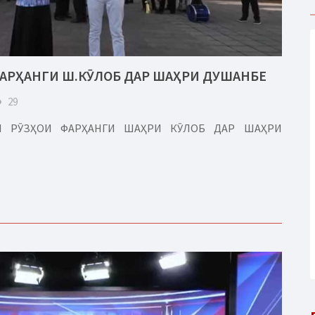
ФАРҲАНГИ Ш.КӮЛОБ ДАР ШАҲРИ ДУШАНБЕ
eye
29
РИ РӮЗҲОИ ФАРҲАНГИ ШАҲРИ КӮЛОБ ДАР ШАҲРИ