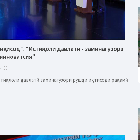
иқтисод". "Истиқлоли давлатӣ - заминагузори
 инноватсия"
eye
33
тиқлоли давлатӣ - заминагузори рушди иқтисоди рақамӣ