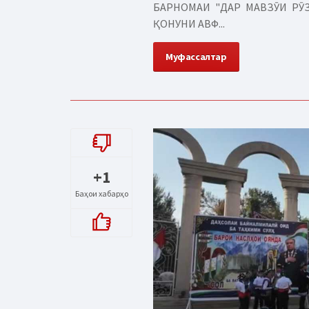
БАРНОМАИ "ДАР МАВЗӮИ РӮЗ
ҚОНУНИ АВФ...
Муфассалтар
+1
Баҳои хабарҳо