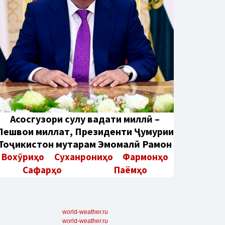
Aсосгузори сулҳу ваҳдати миллӣ –
Пешвои миллат, Президенти Ҷумҳурии
Тоҷикистон муҳтарам Эмомалӣ Раҳмон
Вохӯриҳо
Суханрониҳо
Фармонҳо
Сафарҳо
Паёмҳо
world-weather.ru
world-weather.ru