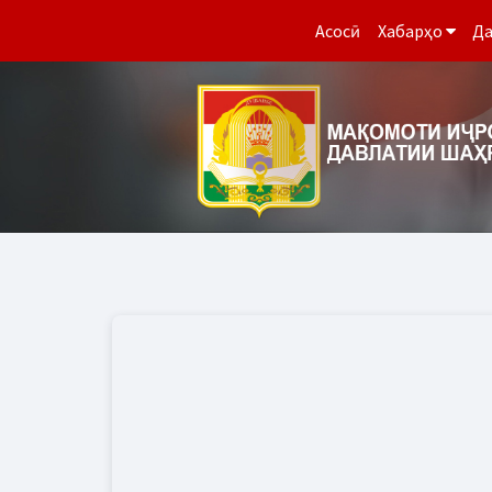
Асосӣ
Хабарҳо
Да