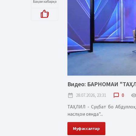
Баҳои хабарҳо
Видео: БАРНОМАИ "ТАҲ
date_range
28.07.2026, 23:31
chat_bubble_outline
0
remove_red_
ТАҲЛИЛ - Суҳбат бо Абдуллоҳ
наслҳои оянда"...
Муфассалтар