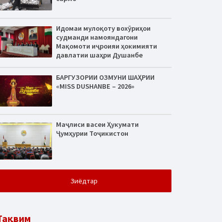
Идомаи мулоқоту вохӯриҳои
судманди намояндагони
Мақомоти иҷроияи ҳокимияти
давлатии шаҳри Душанбе
БАРГУЗОРИИ ОЗМУНИ ШАҲРИИ
«MISS DUSHANBE – 2026»
Маҷлиси васеи Ҳукумати
Ҷумҳурии Тоҷикистон
Зиёдтар
Тақвим