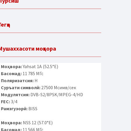
Пурсиш
Тегҳо
Мушаххасоти моҳвора
Моҳвора:
Yahsat 1A (52.5°E)
Басомад:
11 785 МГс
Поляризатсия:
H
Суръати символӣ:
27500 Мсимв/сек
Модулятсия:
DVB-S2/8PSK/MPEG-4/HD
FEC:
3/4
Рамзгузорӣ:
BISS
Моҳвора:
NSS 12 (57.0°E)
Басомад:
11 566 МГс