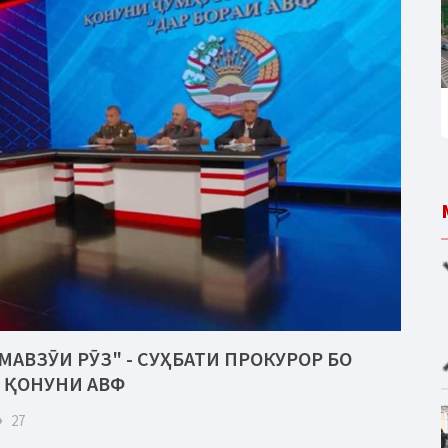
МАВЗӮИ РӮЗ" - СУҲБАТИ ПРОКУРОР БО
 ҚОНУНИ АВФ
eye
27