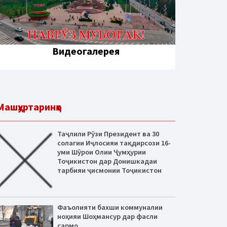
Видеогалерея
Машҳуртаринҳо
Таҷлили Рӯзи Президент ва 30
солагии Иҷлосияи тақдирсози 16-
уми Шӯрои Олии Ҷумҳурии
Тоҷикистон дар Донишкадаи
тарбияи ҷисмонии Тоҷикистон
Фаъолияти бахши коммуналии
ноҳияи Шоҳмансур дар фасли
сармо