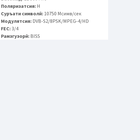
Поляризатсия:
H
Суръати символӣ:
10750 Мсимв/сек
Модулятсия:
DVB-S2/8PSK/MPEG-4/HD
FEC:
3/4
Рамзгузорӣ:
BISS