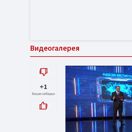
Видеогалерея
+1
Баҳои хабарҳо