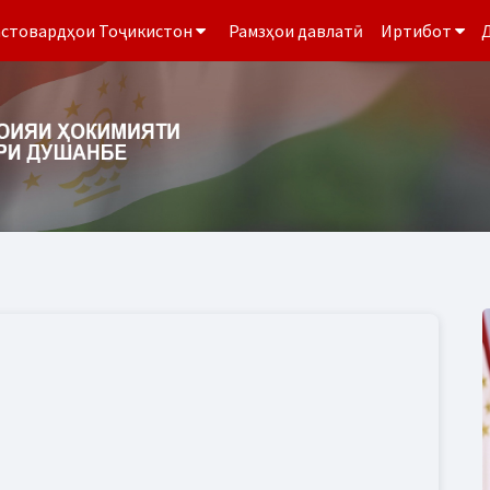
стовардҳои Тоҷикистон
Рамзҳои давлатӣ
Иртибот
Д