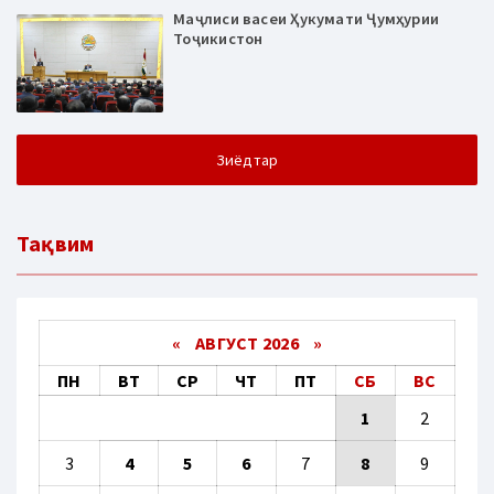
Маҷлиси васеи Ҳукумати Ҷумҳурии
Тоҷикистон
Зиёдтар
Тақвим
«
АВГУСТ 2026 »
ПН
ВТ
СР
ЧТ
ПТ
СБ
ВС
1
2
3
4
5
6
7
8
9