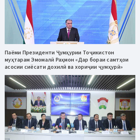
Паёми Президенти Ҷумҳурии Тоҷикистон
муҳтарам Эмомалӣ Раҳмон «Дар бораи самтҳои
асосии сиёсати дохилӣ ва хориҷии ҷумҳурӣ»