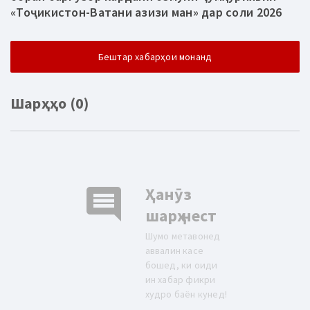
«Тоҷикистон-Ватани азизи ман» дар соли 2026
Бештар хабарҳои монанд
Шарҳҳо (0)
comment
Ҳанӯз
шарҳ нест
Шумо метавонед
аввалин касе
бошед, ки оиди
ин хабар фикри
худро баён кунед!