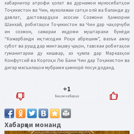
хабарнигор атрофи ҳолат ва дурнамои муносибатҳои
Тоҷикистон ва Чин, муколамаи сатҳи олӣ ва баланди ду
давлат, дастовардҳои асосии Созмони Ҳамкории
Шанхай, робитаҳои Тоҷикистон ва Чин дар чаҳорчуби
ин созмон, самараи иқдоми муштараки бунёди
“Камарбанди иқтисодии Роҳи абрешим”, вазъи амну
субот ва рушд дар минтақаву ҷаҳон, тавсеаи робитаҳои
гуманитарии ду кишвар, аз ҷумла дар Марказҳои
Конфутсий ва Коргоҳи Лю Бани Чин дар Тоҷикистон ва
дигар масъалаҳои мубрами ҳамкорӣ посух доданд.
+1
Баҳои хабарҳо
Хабарҳои монанд