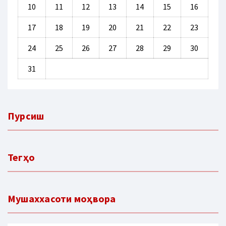
10
11
12
13
14
15
16
17
18
19
20
21
22
23
24
25
26
27
28
29
30
31
Пурсиш
Тегҳо
Мушаххасоти моҳвора