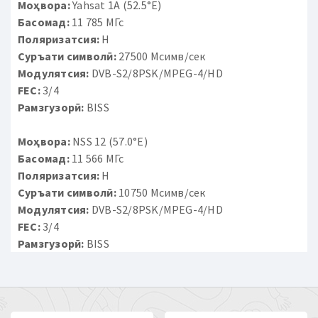
Моҳвора:
Yahsat 1A (52.5°E)
Басомад:
11 785 МГс
Поляризатсия:
H
Суръати символӣ:
27500 Мсимв/сек
Модулятсия:
DVB-S2/8PSK/MPEG-4/HD
FEC:
3/4
Рамзгузорӣ:
BISS
Моҳвора:
NSS 12 (57.0°E)
Басомад:
11 566 МГс
Поляризатсия:
H
Суръати символӣ:
10750 Мсимв/сек
Модулятсия:
DVB-S2/8PSK/MPEG-4/HD
FEC:
3/4
Рамзгузорӣ:
BISS