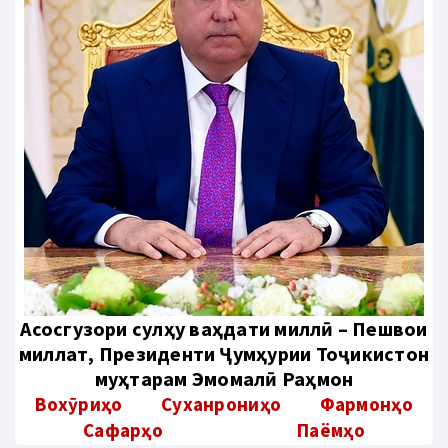
Aсосгузори сулҳу ваҳдати миллӣ – Пешвои
миллат, Президенти Ҷумҳурии Тоҷикистон
муҳтарам Эмомалӣ Раҳмон
Вохӯриҳо
Суханрониҳо
Фармонҳо
Сафарҳо
Паёмҳо