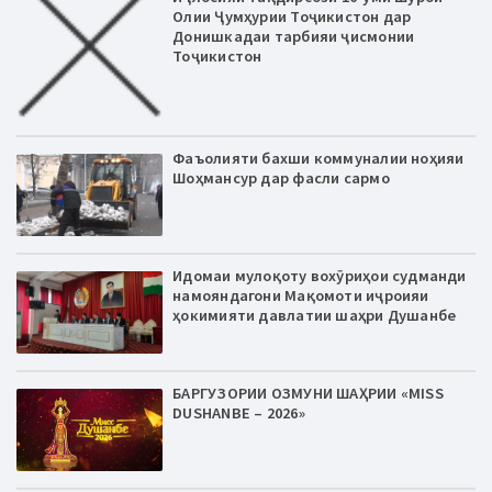
Олии Ҷумҳурии Тоҷикистон дар
Донишкадаи тарбияи ҷисмонии
Тоҷикистон
Фаъолияти бахши коммуналии ноҳияи
Шоҳмансур дар фасли сармо
Идомаи мулоқоту вохӯриҳои судманди
намояндагони Мақомоти иҷроияи
ҳокимияти давлатии шаҳри Душанбе
БАРГУЗОРИИ ОЗМУНИ ШАҲРИИ «MISS
DUSHANBE – 2026»