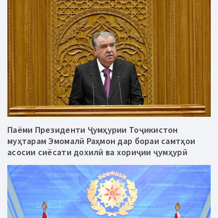
Паёми Президенти Ҷумҳурии Тоҷикистон
муҳтарам Эмомалӣ Раҳмон дар бораи самтҳои
асосии сиёсати дохилӣ ва хориҷии ҷумҳурӣ