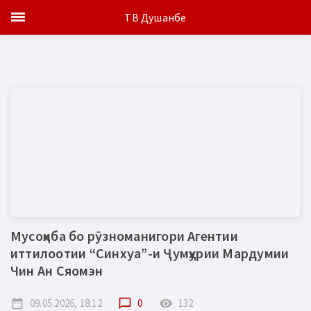
ТВ Душанбе
Мусоҳиба бо рӯзноманигори Агентии
иттилоотии “Синхуа”-и Ҷумҳурии Мардумии
Чин Ан Сяомэн
date_range
09.05.2026, 18:12
chat_bubble_outline
0
remove_red_eye
132