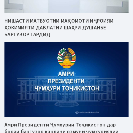
НИШАСТИ МАТБУОТИИ МАҚОМОТИ ИҶРОИЯИ
ҲОКИМИЯТИ ДАВЛАТИИ ШАҲРИ ДУШАНБЕ
БАРГУЗОР ГАРДИД
Амри Президенти Ҷумҳурии Тоҷикистон дар
бораи баргузор кардани озмуни ҷумҳуриявии