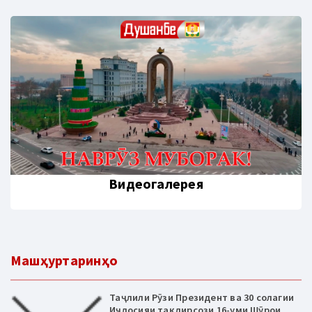
Видеогалерея
Машҳуртаринҳо
Таҷлили Рӯзи Президент ва 30 солагии
Иҷлосияи тақдирсози 16-уми Шӯрои