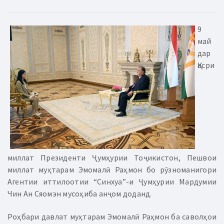
9
май
дар
Қасри
миллат Президенти Ҷумҳурии Тоҷикистон, Пешвои
миллат муҳтарам Эмомалӣ Раҳмон бо рӯзноманигори
Агентии иттилоотии “Синхуа”-и Ҷумҳурии Мардумии
Чин Ан Сяомэн мусоҳиба анҷом доданд.
Роҳбари давлат муҳтарам Эмомалӣ Раҳмон ба саволҳои