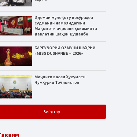
Идомаи мулоқоту вохӯриҳои
судманди намояндагони
Мақомоти иҷроияи ҳокимияти
давлатии шаҳри Душанбе
БАРГУЗОРИИ ОЗМУНИ ШАҲРИИ
«MISS DUSHANBE – 2026»
Маҷлиси васеи Ҳукумати
Ҷумҳурии Тоҷикистон
Зиёдтар
Тақвим