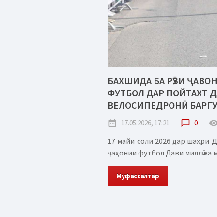
БАХШИДА БА РӮЗИ ҶАВО
ФУТБОЛ ДАР ПОЙТАХТ 
ВЕЛОСИПЕДРОНӢ БАРГУ
date_range
17.05.2026, 17:21
chat_bubble_outline
0
remove_red_
17 майи соли 2026 дар шаҳри 
ҷаҳонии футбол Дави миллӣ ва м
Муфассалтар