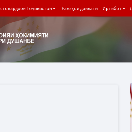
стовардҳои Тоҷикистон
Рамзҳои давлатӣ
Иртибот
Д