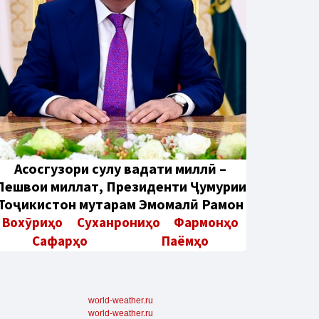
Aсосгузори сулҳу ваҳдати миллӣ –
Пешвои миллат, Президенти Ҷумҳурии
Тоҷикистон муҳтарам Эмомалӣ Раҳмон
Вохӯриҳо
Суханрониҳо
Фармонҳо
Сафарҳо
Паёмҳо
world-weather.ru
world-weather.ru