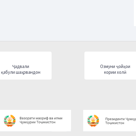
Ҷадвали
Озмуни ҷойҳои
қабули шаҳрвандон
кории холӣ