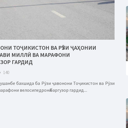
НОНИ ТОҶИКИСТОН ВА РӮЗИ ҶАҲОНИИ
ДАВИ МИЛЛӢ ВА МАРАФОНИ
ЗОР ГАРДИД
eye
140
Душанбе бахшида ба Рӯзи ҷавонони Тоҷикистон ва Рӯзи
арафони велосипедронӣ баргузор гардид....