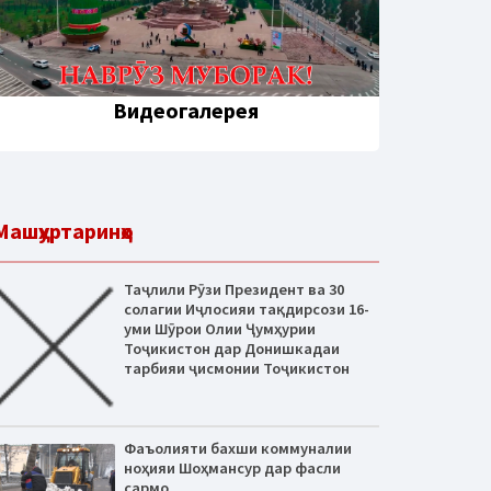
Видеогалерея
Машҳуртаринҳо
Таҷлили Рӯзи Президент ва 30
солагии Иҷлосияи тақдирсози 16-
уми Шӯрои Олии Ҷумҳурии
Тоҷикистон дар Донишкадаи
тарбияи ҷисмонии Тоҷикистон
Фаъолияти бахши коммуналии
ноҳияи Шоҳмансур дар фасли
сармо