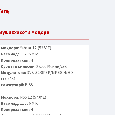
Тегҳо
Мушаххасоти моҳвора
Моҳвора:
Yahsat 1A (52.5°E)
Басомад:
11 785 МГс
Поляризатсия:
H
Суръати символӣ:
27500 Мсимв/сек
Модулятсия:
DVB-S2/8PSK/MPEG-4/HD
FEC:
3/4
Рамзгузорӣ:
BISS
Моҳвора:
NSS 12 (57.0°E)
Басомад:
11 566 МГс
Поляризатсия:
H