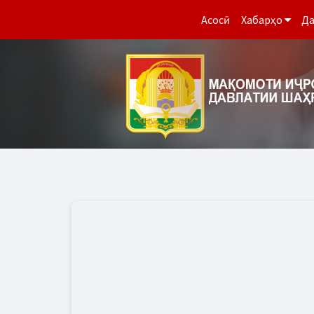
Асосӣ
Хабарҳо
Да