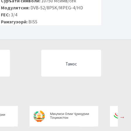
Суръати символӣ:
10750 Мсимв/сек
Модулятсия:
DVB-S2/8PSK/MPEG-4/HD
FEC:
3/4
Рамзгузорӣ:
BISS
Тамос