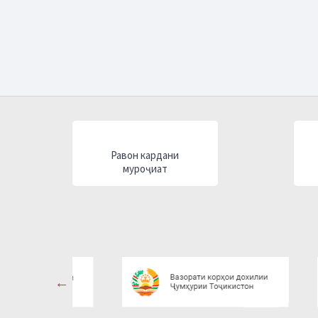
Равон кардани
муроҷиат