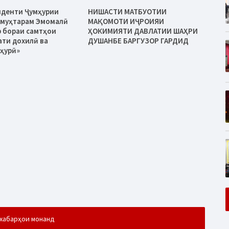
иденти Ҷумҳурии
НИШАСТИ МАТБУОТИИ
 муҳтарам Эмомалӣ
МАҚОМОТИ ИҶРОИЯИ
 бораи самтҳои
ҲОКИМИЯТИ ДАВЛАТИИ ШАҲРИ
ати дохилӣ ва
ДУШАНБЕ БАРГУЗОР ГАРДИД
ҳурӣ»
хабарҳои монанд