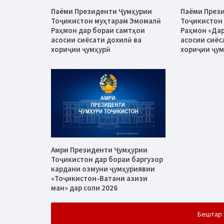
Паёми Президенти Ҷумҳурии
Паёми През
Тоҷикистон муҳтарам Эмомалӣ
Тоҷикистон
Раҳмон дар бораи самтҳои
Раҳмон «Дар
асосии сиёсати дохилӣ ва
асосии сиёс
хориҷии ҷумҳурӣ
хориҷии ҷум
Амри Президенти Ҷумҳурии
Тоҷикистон дар бораи баргузор
кардани озмуни ҷумҳуриявии
«Тоҷикистон-Ватани азизи
ман» дар соли 2026
Бештар 