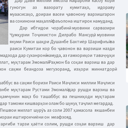
Дар Дави миллии имсола нафарони касбу кори
гуногун аз вазорату кумитаҳо, идораву
муаасисаҳо, доираи васеи ҷавонону варзишгарон
ва сокинони маҳаллӣ фаъолона иштирок намуданд.
Дар ибтидои чорабинӣ муовини сарвазири
Ҷумҳурии Тоҷикистон Дилрабо Мансурӣ, муовини
якуми Раиси шаҳри Душанбе Бахтиёр Шарифиъӣ ва
раиси Кумитаи кор бо ҷавонон ва варзиши назди
адзода дар суханронӣ намуда, аз ғамхориҳои таваҷҷуҳи
ат, муҳтарам Эмомалӣ Раҳмон ба соҳаи варзиш ва дар
он саҳми беандоза мегузоранд, изҳори миннатдорӣ
аббус ва саҳми боризи Раиси Маҷлиси миллии Маҷлиси
анбе муҳтарам Рустами Эмомалӣ дар рушди варзиш ва
 ҳамчунин маҳз бо ташаббус ва пешниҳоди муҳтарам
 дар тамоми кишварҳои олам бо шукуҳ таҷлил мегардад.
 Пешвои миллат шурӯъ аз соли 2007 ҳамасола якшанбеи
шумораи иштирокчиёни он меафзояд.
арғиби тарзи ҳаёти солим, рушди соҳаи варзиш дар