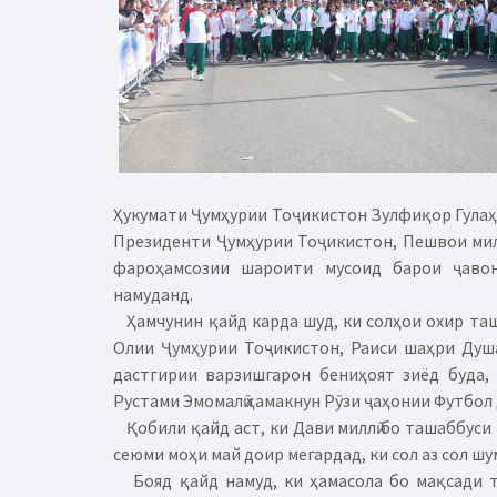
Ҳукумати Ҷумҳурии Тоҷикистон Зулфиқор Гулаҳм
Президенти Ҷумҳурии Тоҷикистон, Пешвои милл
фароҳамсозии шароити мусоид барои ҷавон
намуданд.
Ҳамчунин қайд карда шуд, ки солҳои охир таш
Олии Ҷумҳурии Тоҷикистон, Раиси шаҳри Душ
дастгирии варзишгарон бениҳоят зиёд буда,
Рустами Эмомалӣ ҳамакнун Рӯзи ҷаҳонии Футбол
Қобили қайд аст, ки Дави миллӣ бо ташаббуси
сеюми моҳи май доир мегардад, ки сол аз сол 
Бояд қайд намуд, ки ҳамасола бо мақсади т