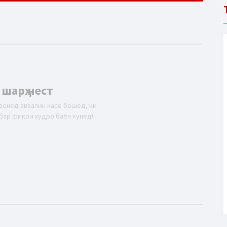
 шарҳ нест
вонед аввалин касе бошед, ки
бар фикри худро баён кунед!