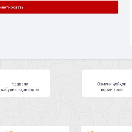
Ҷадвали
Озмуни ҷойҳои
қабули шаҳрвандон
кории холӣ