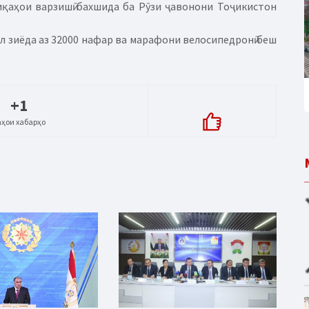
иқаҳои варзишӣ бахшида ба Рӯзи ҷавонони Тоҷикистон
л зиёда аз 32000 нафар ва марафони велосипедронӣ беш
+1
аҳои хабарҳо