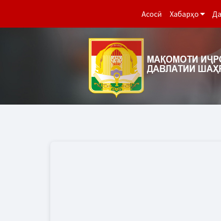
Асосӣ
Хабарҳо
Да