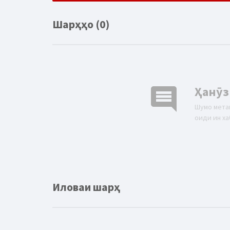
Шарҳҳо (0)
comment
Ҳанӯз
Шумо мета
оиди ин ха
Иловаи шарҳ