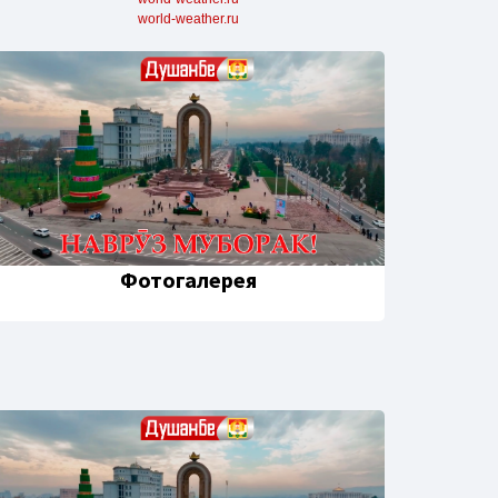
world-weather.ru
Фотогалерея