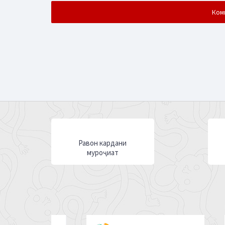
Равон кардани
муроҷиат