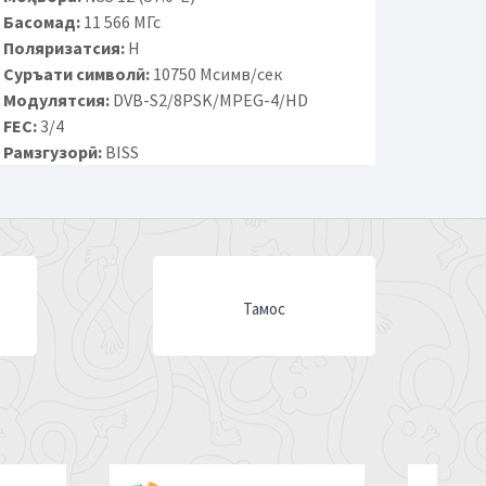
Басомад:
11 566 МГс
Поляризатсия:
H
Суръати символӣ:
10750 Мсимв/сек
Модулятсия:
DVB-S2/8PSK/MPEG-4/HD
FEC:
3/4
Рамзгузорӣ:
BISS
Тамос