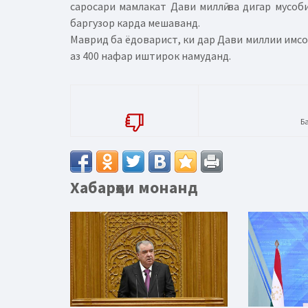
саросари мамлакат Дави миллӣ ва дигар мусоб
баргузор карда мешаванд.
Маврид ба ёдоварист, ки дар Дави миллии имсо
аз 400 нафар иштирок намуданд.
Б
Хабарҳои монанд