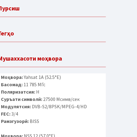
Пурсиш
Тегҳо
Мушаххасоти моҳвора
Моҳвора:
Yahsat 1A (52.5°E)
Басомад:
11 785 МГс
Поляризатсия:
H
Суръати символӣ:
27500 Мсимв/сек
Модулятсия:
DVB-S2/8PSK/MPEG-4/HD
FEC:
3/4
Рамзгузорӣ:
BISS
Моҳвора:
NSS 12 (57.0°E)