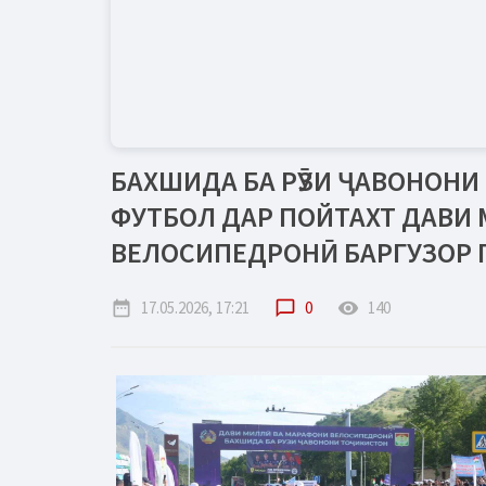
БАХШИДА БА РӮЗИ ҶАВОНОНИ
ФУТБОЛ ДАР ПОЙТАХТ ДАВИ
ВЕЛОСИПЕДРОНӢ БАРГУЗОР 
date_range
17.05.2026, 17:21
chat_bubble_outline
0
remove_red_eye
140