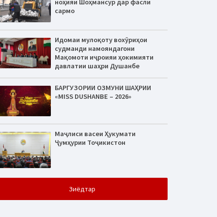
ноҳияи Шоҳмансур дар фасли
сармо
Идомаи мулоқоту вохӯриҳои
судманди намояндагони
Мақомоти иҷроияи ҳокимияти
давлатии шаҳри Душанбе
БАРГУЗОРИИ ОЗМУНИ ШАҲРИИ
«MISS DUSHANBE – 2026»
Маҷлиси васеи Ҳукумати
Ҷумҳурии Тоҷикистон
Зиёдтар