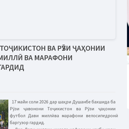
 ТОҶИКИСТОН ВА РӮЗИ ҶАҲОНИИ
 МИЛЛӢ ВА МАРАФОНИ
ГАРДИД
17 майи соли 2026 дар шаҳри Душанбе бахшида ба
Рӯзи ҷавонони Тоҷикистон ва Рӯзи ҷаҳонии
футбол Дави миллӣ ва марафони велосипедронӣ
баргузор гардид.