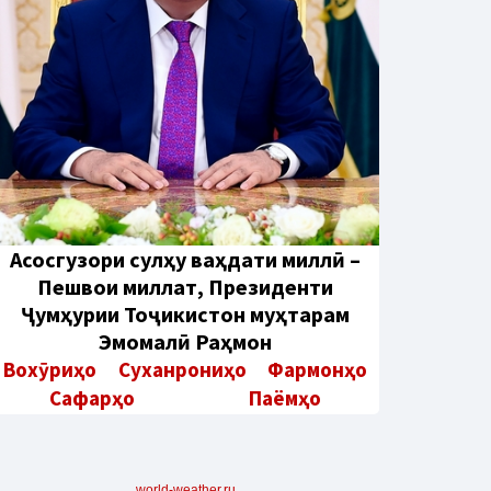
Aсосгузори сулҳу ваҳдати миллӣ –
Пешвои миллат, Президенти
Ҷумҳурии Тоҷикистон муҳтарам
Эмомалӣ Раҳмон
Вохӯриҳо
Суханрониҳо
Фармонҳо
Сафарҳо
Паёмҳо
world-weather.ru