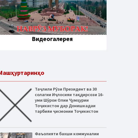
Видеогалерея
Машҳуртаринҳо
Таҷлили Рӯзи Президент ва 30
солагии Иҷлосияи тақдирсози 16-
уми Шӯрои Олии Ҷумҳурии
Тоҷикистон дар Донишкадаи
тарбияи ҷисмонии Тоҷикистон
Фаъолияти бахши коммуналии