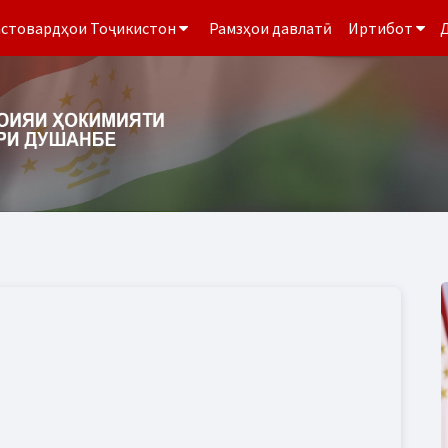
стовардҳои Тоҷикистон
Рамзҳои давлатӣ
Иртибот
Д