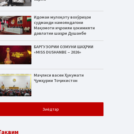
Идомаи мулоқоту вохӯриҳои
судманди намояндагони
Мақомоти иҷроияи ҳокимияти
давлатии шаҳри Душанбе
БАРГУЗОРИИ ОЗМУНИ ШАҲРИИ
«MISS DUSHANBE – 2026»
Маҷлиси васеи Ҳукумати
Ҷумҳурии Тоҷикистон
Зиёдтар
Тақвим