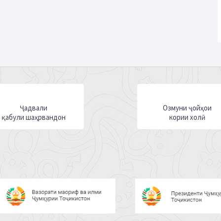
Ҷадвали
Озмуни ҷойҳои
қабули шаҳрвандон
кории холӣ