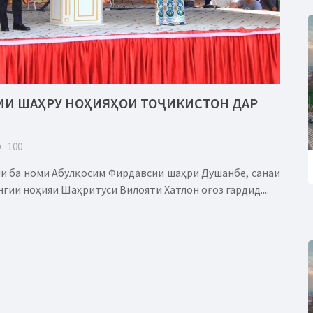
ГИИ ШАҲРУ НОҲИЯҲОИ ТОҶИКИСТОН ДАР
eye
100
и ба номи Абулқосим Фирдавсии шаҳри Душанбе, санаи
нгии ноҳияи Шаҳритуси Вилояти Хатлон оғоз гардид....