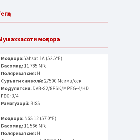
Тегҳо
Мушаххасоти моҳвора
Моҳвора:
Yahsat 1A (52.5°E)
Басомад:
11 785 МГс
Поляризатсия:
H
Суръати символӣ:
27500 Мсимв/сек
Модулятсия:
DVB-S2/8PSK/MPEG-4/HD
FEC:
3/4
Рамзгузорӣ:
BISS
Моҳвора:
NSS 12 (57.0°E)
Басомад:
11 566 МГс
Поляризатсия:
H