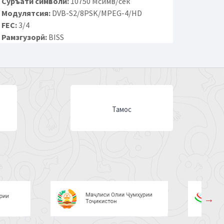
Суръати символӣ:
10750 Мсимв/сек
Модулятсия:
DVB-S2/8PSK/MPEG-4/HD
FEC:
3/4
Рамзгузорӣ:
BISS
Тамос