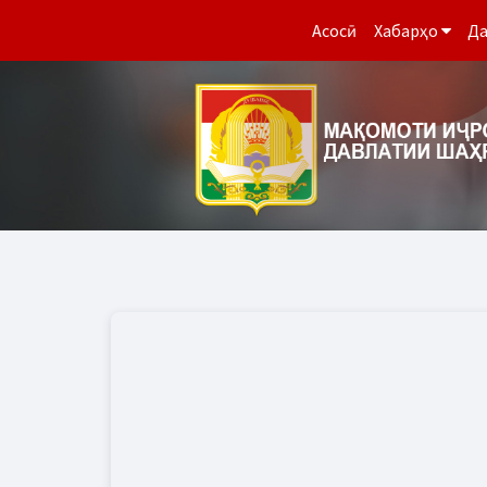
Асосӣ
Хабарҳо
Да