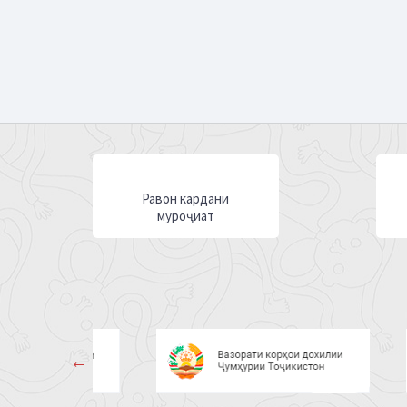
Равон кардани
муроҷиат