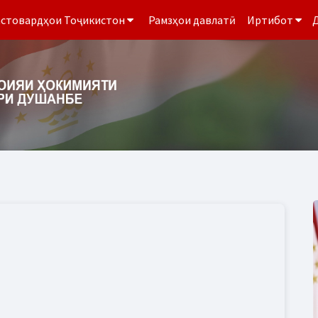
стовардҳои Тоҷикистон
Рамзҳои давлатӣ
Иртибот
Д