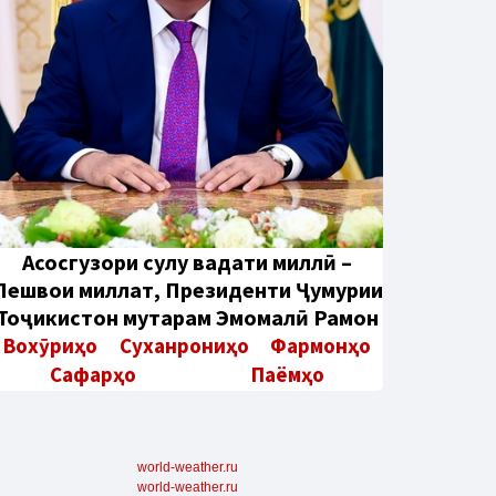
Aсосгузори сулҳу ваҳдати миллӣ –
Пешвои миллат, Президенти Ҷумҳурии
Тоҷикистон муҳтарам Эмомалӣ Раҳмон
Вохӯриҳо
Суханрониҳо
Фармонҳо
Сафарҳо
Паёмҳо
world-weather.ru
world-weather.ru