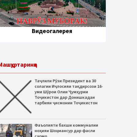
Видеогалерея
Машҳуртаринҳо
Таҷлили Рӯзи Президент ва 30
солагии Иҷлосияи тақдирсози 16-
уми Шӯрои Олии Ҷумҳурии
Тоҷикистон дар Донишкадаи
тарбияи ҷисмонии Тоҷикистон
Фаъолияти бахши коммуналии
ноҳияи Шоҳмансур дар фасли
сармо