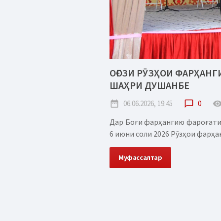
ОҒОЗИ РӮЗҲОИ ФАРҲАН
ШАҲРИ ДУШАНБЕ
date_range
06.06.2026, 19:45
chat_bubble_outline
0
remove_red_
Дар Боғи фарҳангию фароғати
6 июни соли 2026 Рӯзҳои фарҳа
Муфассалтар