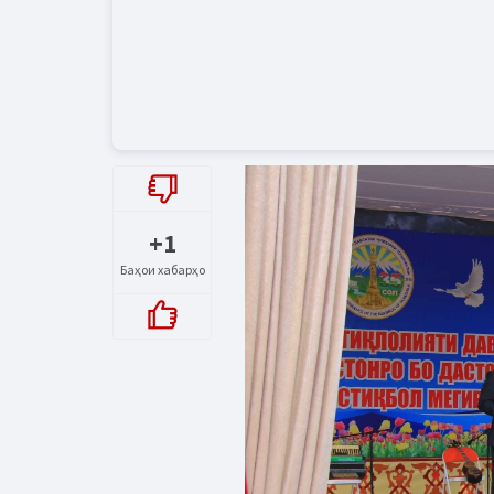
+1
Баҳои хабарҳо