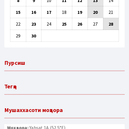
8
9
10
11
12
13
14
15
16
17
18
19
20
21
22
23
24
25
26
27
28
29
30
Пурсиш
Тегҳо
Мушаххасоти моҳвора
Моҳвора:
Yahsat 1A (52.5°E)