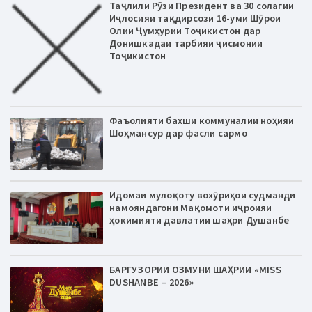
Таҷлили Рӯзи Президент ва 30 солагии
Иҷлосияи тақдирсози 16-уми Шӯрои
Олии Ҷумҳурии Тоҷикистон дар
Донишкадаи тарбияи ҷисмонии
Тоҷикистон
Фаъолияти бахши коммуналии ноҳияи
Шоҳмансур дар фасли сармо
Идомаи мулоқоту вохӯриҳои судманди
намояндагони Мақомоти иҷроияи
ҳокимияти давлатии шаҳри Душанбе
БАРГУЗОРИИ ОЗМУНИ ШАҲРИИ «MISS
DUSHANBE – 2026»