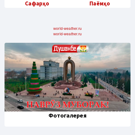
Сафарҳо
Паёмҳо
world-weather.ru
world-weather.ru
Фотогалерея