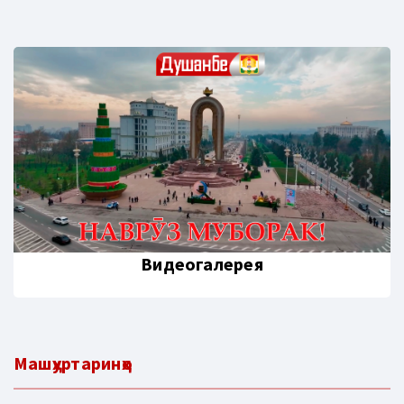
Видеогалерея
Машҳуртаринҳо