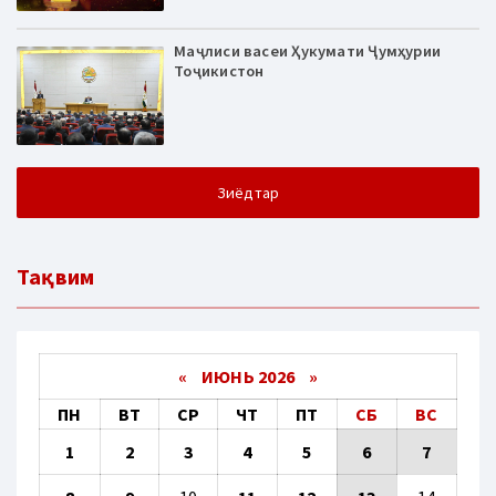
Маҷлиси васеи Ҳукумати Ҷумҳурии
Тоҷикистон
Зиёдтар
Тақвим
«
ИЮНЬ 2026
»
ПН
ВТ
СР
ЧТ
ПТ
СБ
ВС
1
2
3
4
5
6
7