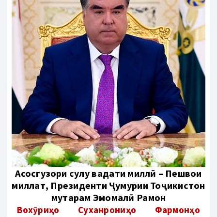
Aсосгузори сулҳу ваҳдати миллӣ – Пешвои
миллат, Президенти Ҷумҳурии Тоҷикистон
муҳтарам Эмомалӣ Раҳмон
Вохӯриҳо
Суханрониҳо
Фармонҳо