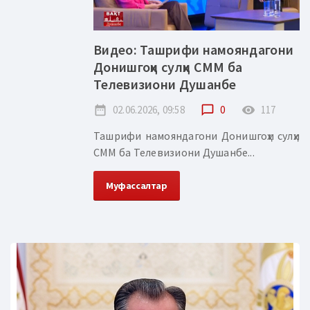
Видео: Ташрифи намояндагони
Донишгоҳи сулҳи СММ ба
Телевизиони Душанбе
date_range
02.06.2026, 09:58
chat_bubble_outline
0
remove_red_eye
117
Ташрифи намояндагони Донишгоҳи сулҳи
СММ ба Телевизиони Душанбе...
Муфассалтар