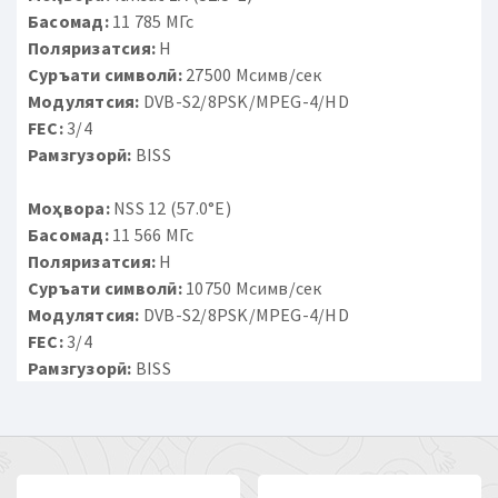
Басомад:
11 785 МГс
Поляризатсия:
H
Суръати символӣ:
27500 Мсимв/сек
Модулятсия:
DVB-S2/8PSK/MPEG-4/HD
FEC:
3/4
Рамзгузорӣ:
BISS
Моҳвора:
NSS 12 (57.0°E)
Басомад:
11 566 МГс
Поляризатсия:
H
Суръати символӣ:
10750 Мсимв/сек
Модулятсия:
DVB-S2/8PSK/MPEG-4/HD
FEC:
3/4
Рамзгузорӣ:
BISS