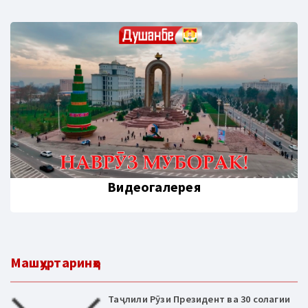
Видеогалерея
Машҳуртаринҳо
Таҷлили Рӯзи Президент ва 30 солагии