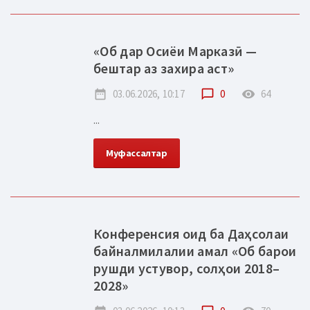
«Об дар Осиёи Марказӣ —
бештар аз захира аст»
date_range
03.06.2026, 10:17
chat_bubble_outline
0
remove_red_eye
64
...
Муфассалтар
Конференсия оид ба Даҳсолаи
байналмилалии амал «Об барои
рушди устувор, солҳои 2018–
2028»