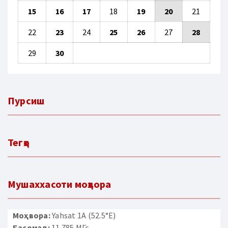
15
16
17
18
19
20
21
22
23
24
25
26
27
28
29
30
Пурсиш
Тегҳо
Мушаххасоти моҳвора
Моҳвора:
Yahsat 1A (52.5°E)
Басомад:
11 785 МГс