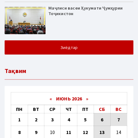
Маҷлиси васеи Ҳукумати Ҷумҳурии
Тоҷикистон
Зиёдтар
Тақвим
«
ИЮНЬ 2026
»
ПН
ВТ
СР
ЧТ
ПТ
СБ
ВС
1
2
3
4
5
6
7
8
9
10
11
12
13
14