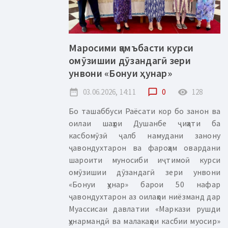
Маросими ҷамъбасти курси
омӯзишии дӯзандагӣ зери
унвони «Бонуи ҳунар»
date_range
03.06.2026, 14:11
chat_bubble_outline
0
remove_red_eye
128
Бо ташаббуси Раёсати кор бо занон ва
оилаи шаҳри Душанбе ҷиҳати ба
касбомӯзӣ ҷалб намудани занону
ҷавондухтарон ва фароҳам овардани
шароити муносиби иҷтимоӣ курси
омӯзишии дӯзандагӣ зери унвони
«Бонуи ҳунар» барои 50 нафар
ҷавондухтарон аз оилаҳои ниёзманд дар
Муассисаи давлатии «Маркази рушди
ҳунармандӣ ва малакаҳои касбии муосир»