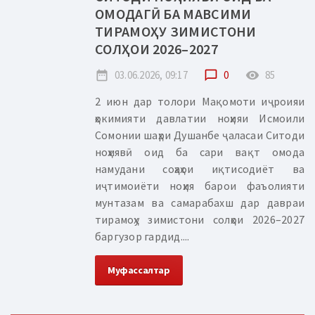
ОМОДАГӢ БА МАВСИМИ
ТИРАМОҲУ ЗИМИСТОНИ
СОЛҲОИ 2026–2027
date_range
03.06.2026, 09:17
chat_bubble_outline
0
remove_red_eye
85
2 июн дар толори Мақомоти иҷроияи
ҳокимияти давлатии ноҳияи Исмоили
Сомонии шаҳри Душанбе ҷаласаи Ситоди
ноҳиявӣ оид ба сари вақт омода
намудани соҳаҳои иқтисодиёт ва
иҷтимоиёти ноҳия барои фаъолияти
мунтазам ва самарабахш дар давраи
тирамоҳу зимистони солҳои 2026–2027
баргузор гардид....
Муфассалтар