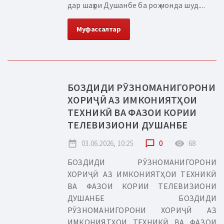
дар шаҳри Душанбе ба роҳ монда шуд....
Муфассалтар
БОЗДИДИ РӮЗНОМАНИГОРОНИ
ХОРИҶӢ АЗ ИМКОНИЯТҲОИ
ТЕХНИКӢ ВА ФАЗОИ КОРИИ
ТЕЛЕВИЗИОНИ ДУШАНБЕ
date_range
03.06.2026, 10:25
chat_bubble_outline
0
remove_red_eye
68
БОЗДИДИ РӮЗНОМАНИГОРОНИ
ХОРИҶӢ АЗ ИМКОНИЯТҲОИ ТЕХНИКӢ
ВА ФАЗОИ КОРИИ ТЕЛЕВИЗИОНИ
ДУШАНБЕ БОЗДИДИ
РӮЗНОМАНИГОРОНИ ХОРИҶӢ АЗ
ИМКОНИЯТҲОИ ТЕХНИКӢ ВА ФАЗОИ