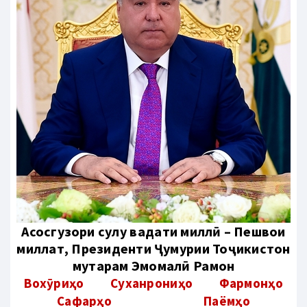
Aсосгузори сулҳу ваҳдати миллӣ – Пешвои
миллат, Президенти Ҷумҳурии Тоҷикистон
муҳтарам Эмомалӣ Раҳмон
Вохӯриҳо
Суханрониҳо
Фармонҳо
Сафарҳо
Паёмҳо