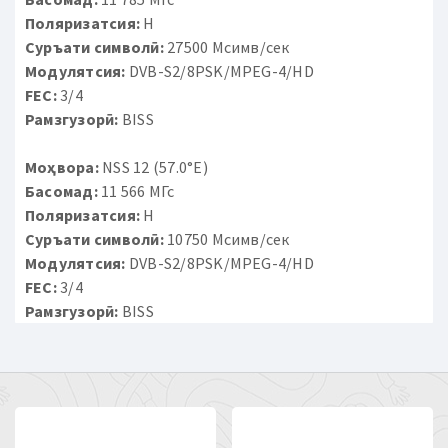
Поляризатсия:
H
Суръати символӣ:
27500 Мсимв/сек
Модулятсия:
DVB-S2/8PSK/MPEG-4/HD
FEC:
3/4
Рамзгузорӣ:
BISS
Моҳвора:
NSS 12 (57.0°E)
Басомад:
11 566 МГс
Поляризатсия:
H
Суръати символӣ:
10750 Мсимв/сек
Модулятсия:
DVB-S2/8PSK/MPEG-4/HD
FEC:
3/4
Рамзгузорӣ:
BISS