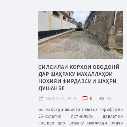
СИЛСИЛАИ КОРҲОИ ОБОДОНӢ
ДАР ШАҲРАКУ МАҲАЛЛАҲОИ
НОҲИЯИ ФИРДАВСИИ ШАҲРИ
ДУШАНБЕ
date_range
03.06.2026, 09:02
chat_bubble_outline
0
remove_red_eye
55
Бо мақсади шоиста пешвоз гирифтани
35-солагии Истиқлоли давлатии
кишвар дар шаҳраку маҳаллаҳои ноҳияи