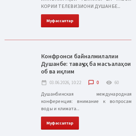
КОРИИ ТЕЛЕВИЗИОНИ ДУШАНБЕ...
Муфассалтар
Конфронси байналмилалии
Душанбе: таваҷҷуҳ ба масъалаҳои
об ва иқлим
date_range
03.06.2026, 10:22
chat_bubble_outline
0
remove_red_eye
60
Душанбинская международная
конференция: внимание к вопросам
воды и климата...
Муфассалтар