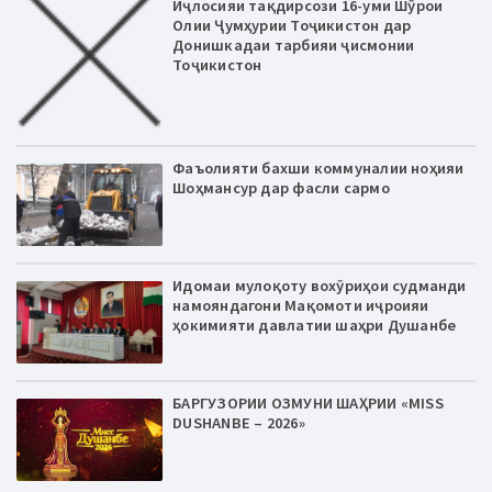
Иҷлосияи тақдирсози 16-уми Шӯрои
Олии Ҷумҳурии Тоҷикистон дар
Донишкадаи тарбияи ҷисмонии
Тоҷикистон
Фаъолияти бахши коммуналии ноҳияи
Шоҳмансур дар фасли сармо
Идомаи мулоқоту вохӯриҳои судманди
намояндагони Мақомоти иҷроияи
ҳокимияти давлатии шаҳри Душанбе
БАРГУЗОРИИ ОЗМУНИ ШАҲРИИ «MISS
DUSHANBE – 2026»