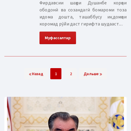
Фирдавсии шаҳри Душанбе корҳои
ободонӣ ва созандагӣ бомароми тоза
идома дошта, ташаббусу иқдомҳои
коромад рӯйи даст гирифта шудааст....
Муфассалтар
Назад
1
2
Дальше