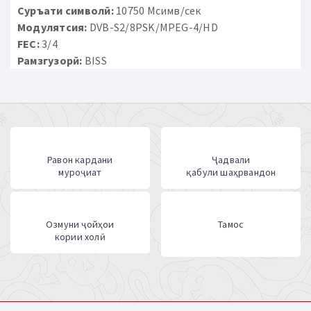
Суръати символӣ:
10750 Мсимв/сек
Модулятсия:
DVB-S2/8PSK/MPEG-4/HD
FEC:
3/4
Рамзгузорӣ:
BISS
Равон кардани
Ҷадвали
муроҷиат
қабули шаҳрвандон
Озмуни ҷойҳои
Тамос
кории холӣ