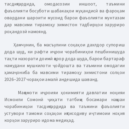
тасдиқгардида, омодасозии иншоот, таъмини
фаъолияти босуботи шабакаҳои муҳандисӣ ва фароҳам
овардани шароити мусоид барои фаъолияти мунтазам
дар мавсими тирамоҳу зимистон тадбирҳои заруриро
роҳандозӣ намоянд.
Ҳамчунин, ба масъулини соҳаҳои дахлдор супориш
дода шуд, ки рафти иҷрои чорабиниҳои пешбинишуда
таҳти назорати доимӣ қарор дода шуда, барои бартараф
намудани мушкилоти ҷойдошта ва таъмини омодагии
ҳамаҷониба ба мавсими тирамоҳу зимистони солҳои
2026–2027 чораҳои амалӣ андешида шаванд.
Мақомоти иҷроияи ҳокимияти давлатии ноҳияи
Исмоили Сомонӣ ҷиҳати татбиқи босамари нақшаи
чорабиниҳои тасдиқгардида ва таъмини фаъолияти
устувори тамоми соҳаҳои иқтисодиву иҷтимоии ноҳия
корҳои заруриро идома медиҳад.