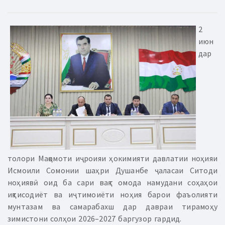
2
июн
дар
толори Мақомоти иҷроияи ҳокимияти давлатии ноҳияи
Исмоили Сомонии шаҳри Душанбе ҷаласаи Ситоди
ноҳиявӣ оид ба сари вақт омода намудани соҳаҳои
иқтисодиёт ва иҷтимоиёти ноҳия барои фаъолияти
мунтазам ва самарабахш дар давраи тирамоҳу
зимистони солҳои 2026–2027 баргузор гардид.