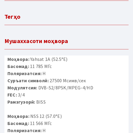
Тегҳо
Мушаххасоти моҳвора
Моҳвора:
Yahsat 1A (52.5°E)
Басомад:
11 785 МГс
Поляризатсия:
H
Суръати символӣ:
27500 Мсимв/сек
Модулятсия:
DVB-S2/8PSK/MPEG-4/HD
FEC:
3/4
Рамзгузорӣ:
BISS
Моҳвора:
NSS 12 (57.0°E)
Басомад:
11 566 МГс
Поляризатсия:
H