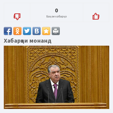
0
Баҳои хабарҳо
Хабарҳои монанд