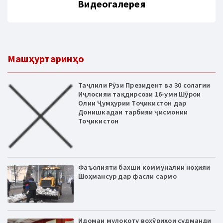
Видеогалерея
Машҳуртаринҳо
Таҷлили Рӯзи Президент ва 30 солагии
Иҷлосияи тақдирсози 16-уми Шӯрои
Олии Ҷумҳурии Тоҷикистон дар
Донишкадаи тарбияи ҷисмонии
Тоҷикистон
Фаъолияти бахши коммуналии ноҳияи
Шоҳмансур дар фасли сармо
Идомаи мулоқоту вохӯриҳои судманди