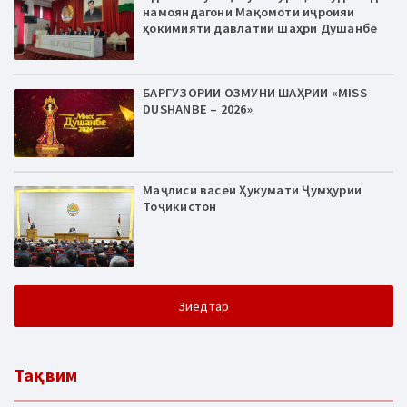
намояндагони Мақомоти иҷроияи
ҳокимияти давлатии шаҳри Душанбе
БАРГУЗОРИИ ОЗМУНИ ШАҲРИИ «MISS
DUSHANBE – 2026»
Маҷлиси васеи Ҳукумати Ҷумҳурии
Тоҷикистон
Зиёдтар
Тақвим