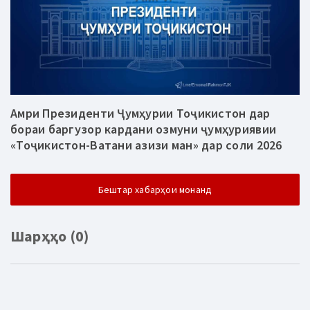
Амри Президенти Ҷумҳурии Тоҷикистон дар
бораи баргузор кардани озмуни ҷумҳуриявии
«Тоҷикистон-Ватани азизи ман» дар соли 2026
Бештар хабарҳои монанд
Шарҳҳо (0)