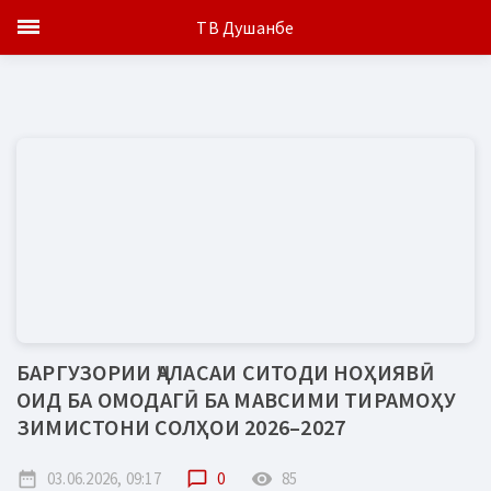
ТВ Душанбе
БАРГУЗОРИИ ҶАЛАСАИ СИТОДИ НОҲИЯВӢ
ОИД БА ОМОДАГӢ БА МАВСИМИ ТИРАМОҲУ
ЗИМИСТОНИ СОЛҲОИ 2026–2027
date_range
03.06.2026, 09:17
chat_bubble_outline
0
remove_red_eye
85