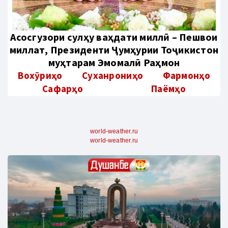
Aсосгузори сулҳу ваҳдати миллӣ – Пешвои
миллат, Президенти Ҷумҳурии Тоҷикистон
муҳтарам Эмомалӣ Раҳмон
Вохӯриҳо
Суханрониҳо
Фармонҳо
Сафарҳо
Паёмҳо
world-weather.ru
world-weather.ru