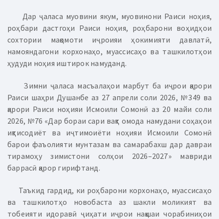
Дар ҷаласа муовини якум, муовинони Раиси ноҳия,
роҳбари дастгоҳи Раиси ноҳия, роҳбарони воҳидҳои
сохтории мақомоти иҷроияи ҳокимияти давлатӣ,
намояндагони корхонаҳо, муассисаҳо ва ташкилотҳои
ҳудуди ноҳия иштирок намуданд.
Зимни ҷаласа масъалаҳои марбут ба иҷрои қарори
Раиси шаҳри Душанбе аз 27 апрели соли 2026, №349 ва
қарори Раиси ноҳияи Исмоили Сомонӣ аз 20 майи соли
2026, №76 «Дар бораи сари вақт омода намудани соҳаҳои
иқтисодиёт ва иҷтимоиёти ноҳияи Исмоили Сомонӣ
барои фаъолияти мунтазам ва самарабахш дар давраи
тирамоҳу зимистони солҳои 2026–2027» мавриди
баррасӣ қарор гирифтанд.
Таъкид гардид, ки роҳбарони корхонаҳо, муассисаҳо
ва ташкилотҳо новобаста аз шакли моликият ва
тобеияти идоравӣ ҷиҳати иҷрои нақшаи чорабиниҳои