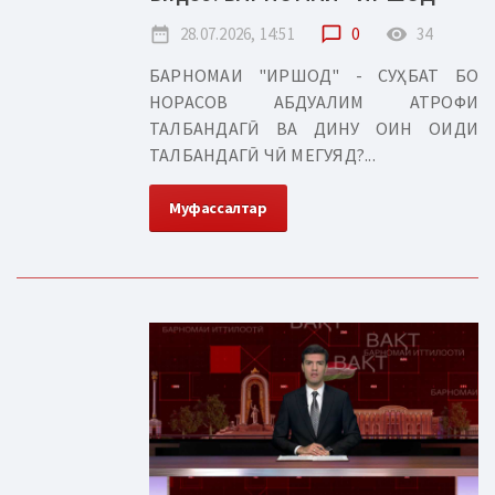
date_range
28.07.2026, 14:51
chat_bubble_outline
0
remove_red_eye
34
БАРНОМАИ "ИРШОД" - СУҲБАТ БО
НОРАСОВ АБДУАЛИМ АТРОФИ
ТАЛБАНДАГӢ ВА ДИНУ ОИН ОИДИ
ТАЛБАНДАГӢ ЧӢ МЕГУЯД?...
Муфассалтар