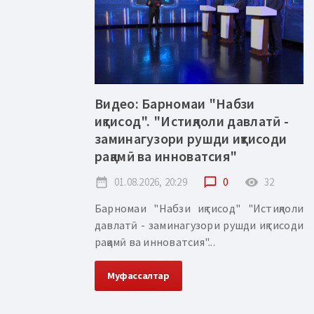
Видео: Барномаи "Набзи
иқтисод". "Истиқлоли давлатӣ -
заминагузори рушди иқтисоди
рақамӣ ва инноватсия"
date_range
01.08.2026, 20:29
chat_bubble_outline
0
remove_red_eye
32
Барномаи "Набзи иқтисод" "Истиқлоли
давлатӣ - заминагузори рушди иқтисоди
рақамӣ ва инноватсия"...
Муфассалтар