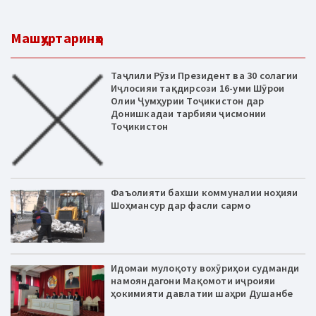
Машҳуртаринҳо
Таҷлили Рӯзи Президент ва 30 солагии
Иҷлосияи тақдирсози 16-уми Шӯрои
Олии Ҷумҳурии Тоҷикистон дар
Донишкадаи тарбияи ҷисмонии
Тоҷикистон
Фаъолияти бахши коммуналии ноҳияи
Шоҳмансур дар фасли сармо
Идомаи мулоқоту вохӯриҳои судманди
намояндагони Мақомоти иҷроияи
ҳокимияти давлатии шаҳри Душанбе