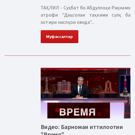
ТАҲЛИЛ - Суҳбат бо Абдуллоҳи Раҳнамо
атрофи "Даҳсолаи таҳкими сулҳ ба
хотири наслҳои оянда"...
Муфассалтар
Видео: Барномаи иттилоотии
"Время"