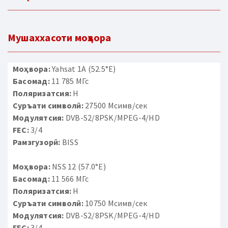
Мушаххасоти моҳвора
Моҳвора:
Yahsat 1A (52.5°E)
Басомад:
11 785 МГс
Поляризатсия:
H
Суръати символӣ:
27500 Мсимв/сек
Модулятсия:
DVB-S2/8PSK/MPEG-4/HD
FEC:
3/4
Рамзгузорӣ:
BISS
Моҳвора:
NSS 12 (57.0°E)
Басомад:
11 566 МГс
Поляризатсия:
H
Суръати символӣ:
10750 Мсимв/сек
Модулятсия:
DVB-S2/8PSK/MPEG-4/HD
FEC:
3/4