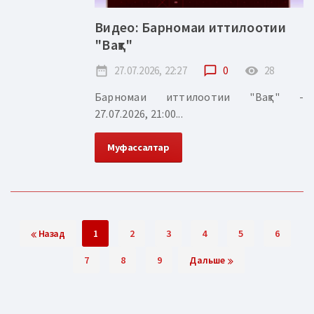
Видео: Барномаи иттилоотии
"Вақт"
date_range
27.07.2026, 22:27
chat_bubble_outline
0
remove_red_eye
28
Барномаи иттилоотии "Вақт" -
27.07.2026, 21:00...
Муфассалтар
Назад
1
2
3
4
5
6
7
8
9
Дальше