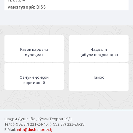
Рамзгузорӣ:
BISS
Равон кардани
Ҷадвали
муроҷиат
қабули шаҳрвандон
Озмуни ҷойҳои
Тамос
кории холӣ
шаҳри Душанбе, кӯчаи Теҳрон 19/1
Тел: (+992 37) 221-24-46; (+992 37) 221-26-29
E-Mail:
info@dushanbetv.tj