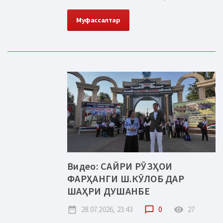
Муфассалтар
Видео: САЙРИ РӮЗҲОИ
ФАРҲАНГИ Ш.КӮЛОБ ДАР
ШАҲРИ ДУШАНБЕ
date_range
28.07.2026, 23:43
chat_bubble_outline
0
remove_red_eye
27