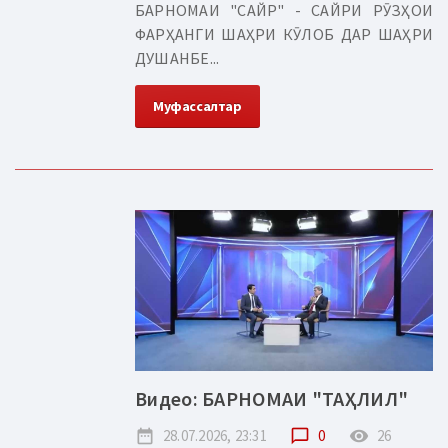
БАРНОМАИ "САЙР" - САЙРИ РӮЗҲОИ
ФАРҲАНГИ ШАҲРИ КӮЛОБ ДАР ШАҲРИ
ДУШАНБЕ...
Муфассалтар
Видео: БАРНОМАИ "ТАҲЛИЛ"
date_range
28.07.2026, 23:31
chat_bubble_outline
0
remove_red_eye
26