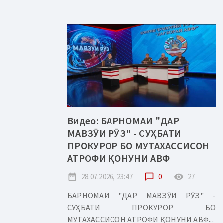
Видео: БАРНОМАИ "ДАР
МАВЗӮИ РӮЗ" - СУҲБАТИ
ПРОКУРОР БО МУТАХАССИСОН
АТРОФИ ҚОНУНИ АВФ
date_range
28.07.2026, 23:47
chat_bubble_outline
0
remove_red_eye
27
БАРНОМАИ "ДАР МАВЗӮИ РӮЗ" -
СУҲБАТИ ПРОКУРОР БО
МУТАХАССИСОН АТРОФИ ҚОНУНИ АВФ...