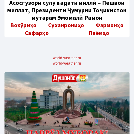
Aсосгузори сулҳу ваҳдати миллӣ – Пешвои
миллат, Президенти Ҷумҳурии Тоҷикистон
муҳтарам Эмомалӣ Раҳмон
Вохӯриҳо
Суханрониҳо
Фармонҳо
Сафарҳо
Паёмҳо
world-weather.ru
world-weather.ru