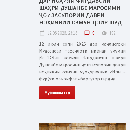
ДАР НОҲИЯИ ФИРДАВСИИ
ШАҲРИ ДУШАНБЕ МАРОСИМИ
ҶОИЗАСУПОРИИ ДАВРИ
НОҲИЯВИИ ОЗМУН ДОИР ШУД
date_range
12.06.2026, 23:18
chat_bubble_outline
0
remove_red_eye
192
12 июли соли 2026 дар маҷлисгоҳи
Муассисаи таҳсилоти миёнаи умумии
№129-и ноҳияи Фирдавсии шаҳри
Душанбе маросими ҷоизасупории даври
ноҳиявии озмуни ҷумҳуриявии «Илм –
фурӯғи маърифат» баргузор гардид....
Муфассалтар