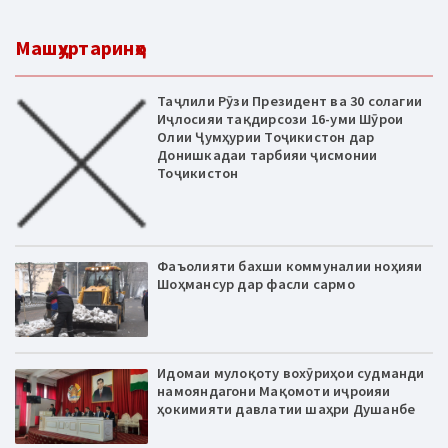
Машҳуртаринҳо
Таҷлили Рӯзи Президент ва 30 солагии
Иҷлосияи тақдирсози 16-уми Шӯрои
Олии Ҷумҳурии Тоҷикистон дар
Донишкадаи тарбияи ҷисмонии
Тоҷикистон
Фаъолияти бахши коммуналии ноҳияи
Шоҳмансур дар фасли сармо
Идомаи мулоқоту вохӯриҳои судманди
намояндагони Мақомоти иҷроияи
ҳокимияти давлатии шаҳри Душанбе