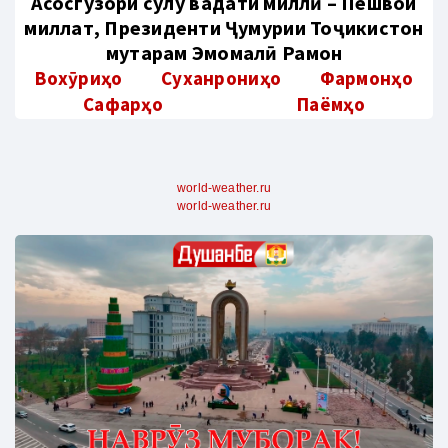
Aсосгузори сулҳу ваҳдати миллӣ – Пешвои
миллат, Президенти Ҷумҳурии Тоҷикистон
муҳтарам Эмомалӣ Раҳмон
Вохӯриҳо
Суханрониҳо
Фармонҳо
Сафарҳо
Паёмҳо
world-weather.ru
world-weather.ru