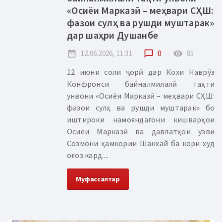
«Осиёи Марказӣ – меҳвари СҲШ:
фазои сулҳ ва рушди муштарак»
дар шаҳри Душанбе
date_range
12.06.2026, 11:31
chat_bubble_outline
0
remove_red_eye
85
12 июни соли ҷорӣ дар Кохи Наврӯз
Конфронси байналмилалӣ таҳти
унвони «Осиёи Марказӣ – меҳвари СҲШ:
фазои сулҳ ва рушди муштарак» бо
иштироки намояндагони кишварҳои
Осиёи Марказӣ ва давлатҳои узви
Созмони ҳамкории Шанхай ба кори худ
оғоз кард....
Муфассалтар