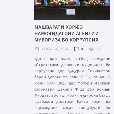
МАШВАРАТИ КОРӢ БО
НАМОЯНДАГОНИ АГЕНТИИ
МУБОРИЗА БО КОРРУПСИЯ
date_range
12.06.2026, 23:24
chat_bubble_outline
0
remove_red_eye
129
Ҷиҳати дар амал татбиқ намудани
«Стратегияи давлатии муқовимат ба
коррупсия дар Ҷумҳурии Тоҷикистон
барои давраи то соли 2030», санаи 12
июни соли 2026 дар толори Маркази
саломатии шаҳрии №11 дар ноҳияи
Фирдавсӣ бо иштироки мудирони бахшу
шуъбаҳои дастгоҳи Раиси ноҳия ва
кормандони соҳаи тандурустӣ бо
кормандони Агентии назорати