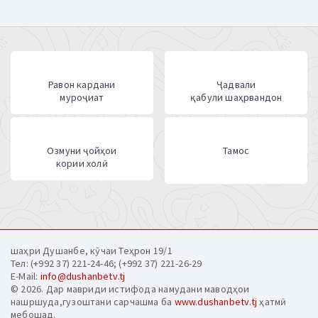
Равон кардани
Ҷадвали
муроҷиат
қабули шаҳрвандон
Озмуни ҷойҳои
Тамос
кории холӣ
шаҳри Душанбе, кӯчаи Теҳрон 19/1
Тел: (+992 37) 221-24-46; (+992 37) 221-26-29
E-Mail:
info@dushanbetv.tj
© 2026. Дар мавриди истифода намудани маводҳои
нашршуда,гузоштани сарчашма ба
www.dushanbetv.tj
ҳатмӣ
мебошад.