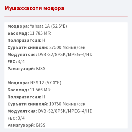
Мушаххасоти моҳвора
Моҳвора:
Yahsat 1A (52.5°E)
Басомад:
11 785 МГс
Поляризатсия:
H
Суръати символӣ:
27500 Мсимв/сек
Модулятсия:
DVB-S2/8PSK/MPEG-4/HD
FEC:
3/4
Рамзгузорӣ:
BISS
Моҳвора:
NSS 12 (57.0°E)
Басомад:
11 566 МГс
Поляризатсия:
H
Суръати символӣ:
10750 Мсимв/сек
Модулятсия:
DVB-S2/8PSK/MPEG-4/HD
FEC:
3/4
Рамзгузорӣ:
BISS