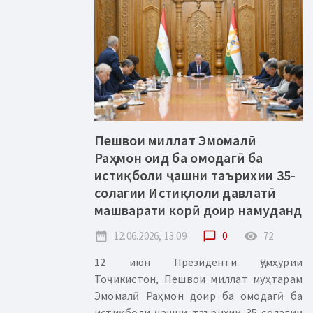
Пешвои миллат Эмомалӣ
Раҳмон оид ба омодагӣ ба
истиқболи ҷашни таърихии 35-
солагии Истиқлоли давлатӣ
машварати корӣ доир намуданд
date_range
12.06.2026, 13:09
chat_bubble_outline
0
remove_red_eye
72
12 июн Президенти Ҷумҳурии
Тоҷикистон, Пешвои миллат муҳтарам
Эмомалӣ Раҳмон доир ба омодагӣ ба
истиқболи ҷашни таърихии 35-солагии