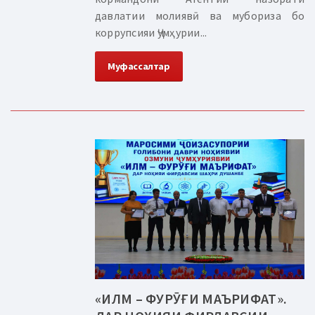
давлатии молиявӣ ва мубориза бо
коррупсияи Ҷумҳурии...
Муфассалтар
«ИЛМ – ФУРӮҒИ МАЪРИФАТ».