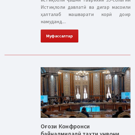
Истиқлоли давлатӣ ва дигар масоили
ҳалталаб машварати корӣ доир
намуданд....
Муфассалтар
Оғози Конфронси
байналмилалӣ таҳти унвони