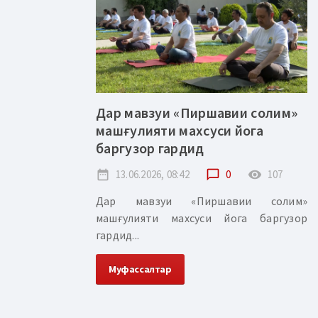
Дар мавзуи «Пиршавии солим»
машғулияти махсуси йога
баргузор гардид
date_range
13.06.2026, 08:42
chat_bubble_outline
0
remove_red_eye
107
Дар мавзуи «Пиршавии солим»
машғулияти махсуси йога баргузор
гардид...
Муфассалтар