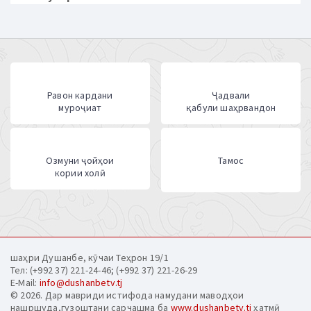
Равон кардани
Ҷадвали
муроҷиат
қабули шаҳрвандон
Озмуни ҷойҳои
Тамос
кории холӣ
шаҳри Душанбе, кӯчаи Теҳрон 19/1
Тел: (+992 37) 221-24-46; (+992 37) 221-26-29
E-Mail:
info@dushanbetv.tj
© 2026. Дар мавриди истифода намудани маводҳои
нашршуда,гузоштани сарчашма ба
www.dushanbetv.tj
ҳатмӣ