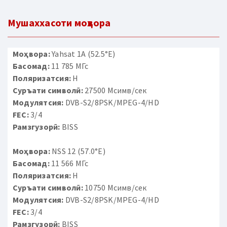
Мушаххасоти моҳвора
Моҳвора:
Yahsat 1A (52.5°E)
Басомад:
11 785 МГс
Поляризатсия:
H
Суръати символӣ:
27500 Мсимв/сек
Модулятсия:
DVB-S2/8PSK/MPEG-4/HD
FEC:
3/4
Рамзгузорӣ:
BISS
Моҳвора:
NSS 12 (57.0°E)
Басомад:
11 566 МГс
Поляризатсия:
H
Суръати символӣ:
10750 Мсимв/сек
Модулятсия:
DVB-S2/8PSK/MPEG-4/HD
FEC:
3/4
Рамзгузорӣ:
BISS