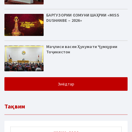
БАРГУЗОРИИ ОЗМУНИ ШАҲРИИ «MISS
DUSHANBE – 2026»
Маҷлиси васеи Ҳукумати Ҷумҳурии
Тоҷикистон
Зиёдтар
Тақвим