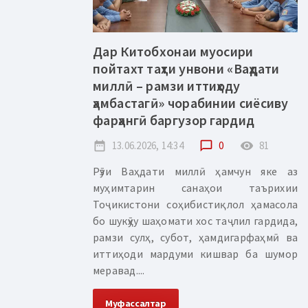
Дар Китобхонаи муосири
пойтахт таҳти унвони «Ваҳдати
миллӣ – рамзи иттиҳоду
ҳамбастагӣ» чорабинии сиёсиву
фарҳангӣ баргузор гардид
date_range
13.06.2026, 14:34
chat_bubble_outline
0
remove_red_eye
81
Рӯзи Ваҳдати миллӣ ҳамчун яке аз
муҳимтарин санаҳои таърихии
Тоҷикистони соҳибистиқлол ҳамасола
бо шукӯҳу шаҳомати хос таҷлил гардида,
рамзи сулҳ, субот, ҳамдигарфаҳмӣ ва
иттиҳоди мардуми кишвар ба шумор
меравад....
Муфассалтар