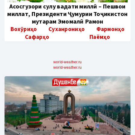
Aсосгузори сулҳу ваҳдати миллӣ – Пешвои
миллат, Президенти Ҷумҳурии Тоҷикистон
муҳтарам Эмомалӣ Раҳмон
Вохӯриҳо
Суханрониҳо
Фармонҳо
Сафарҳо
Паёмҳо
world-weather.ru
world-weather.ru