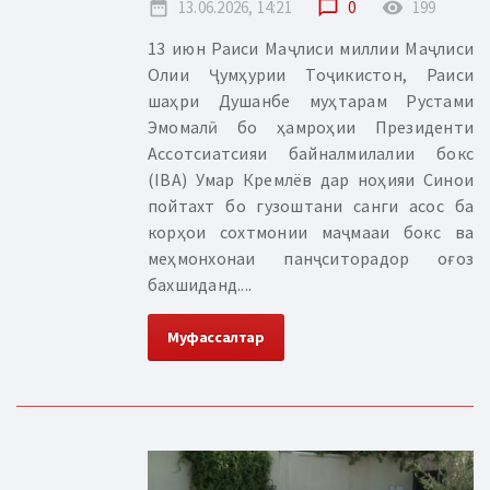
date_range
13.06.2026, 14:21
chat_bubble_outline
0
remove_red_eye
199
13 июн Раиси Маҷлиси миллии Маҷлиси
Олии Ҷумҳурии Тоҷикистон, Раиси
шаҳри Душанбе муҳтарам Рустами
Эмомалӣ бо ҳамроҳии Президенти
Ассотсиатсияи байналмилалии бокс
(IBA) Умар Кремлёв дар ноҳияи Синои
пойтахт бо гузоштани санги асос ба
корҳои сохтмонии маҷмааи бокс ва
меҳмонхонаи панҷситорадор оғоз
бахшиданд....
Муфассалтар