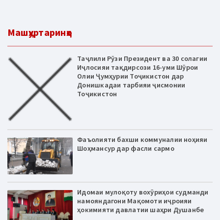
Машҳуртаринҳо
Таҷлили Рӯзи Президент ва 30 солагии
Иҷлосияи тақдирсози 16-уми Шӯрои
Олии Ҷумҳурии Тоҷикистон дар
Донишкадаи тарбияи ҷисмонии
Тоҷикистон
Фаъолияти бахши коммуналии ноҳияи
Шоҳмансур дар фасли сармо
Идомаи мулоқоту вохӯриҳои судманди
намояндагони Мақомоти иҷроияи
ҳокимияти давлатии шаҳри Душанбе