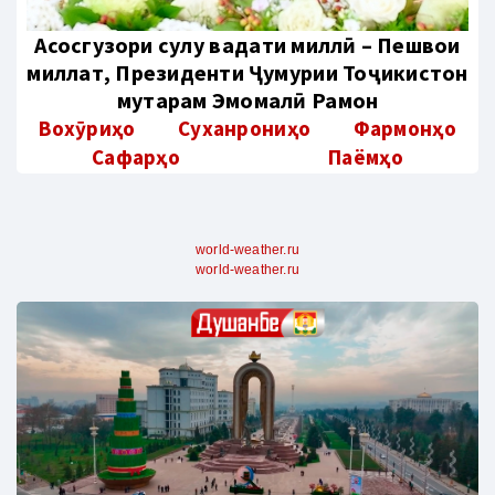
Aсосгузори сулҳу ваҳдати миллӣ – Пешвои
миллат, Президенти Ҷумҳурии Тоҷикистон
муҳтарам Эмомалӣ Раҳмон
Вохӯриҳо
Суханрониҳо
Фармонҳо
Сафарҳо
Паёмҳо
world-weather.ru
world-weather.ru