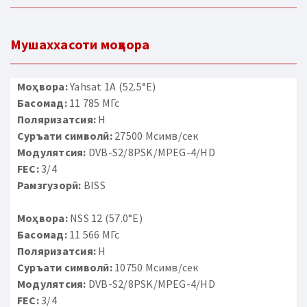
Мушаххасоти моҳвора
Моҳвора:
Yahsat 1A (52.5°E)
Басомад:
11 785 МГс
Поляризатсия:
H
Суръати символӣ:
27500 Мсимв/сек
Модулятсия:
DVB-S2/8PSK/MPEG-4/HD
FEC:
3/4
Рамзгузорӣ:
BISS
Моҳвора:
NSS 12 (57.0°E)
Басомад:
11 566 МГс
Поляризатсия:
H
Суръати символӣ:
10750 Мсимв/сек
Модулятсия:
DVB-S2/8PSK/MPEG-4/HD
FEC:
3/4