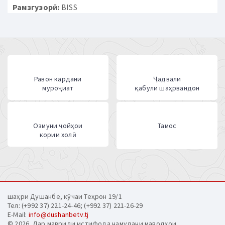
Рамзгузорӣ:
BISS
Равон кардани
Ҷадвали
муроҷиат
қабули шаҳрвандон
Озмуни ҷойҳои
Тамос
кории холӣ
шаҳри Душанбе, кӯчаи Теҳрон 19/1
Тел: (+992 37) 221-24-46; (+992 37) 221-26-29
E-Mail:
info@dushanbetv.tj
© 2026. Дар мавриди истифода намудани маводҳои