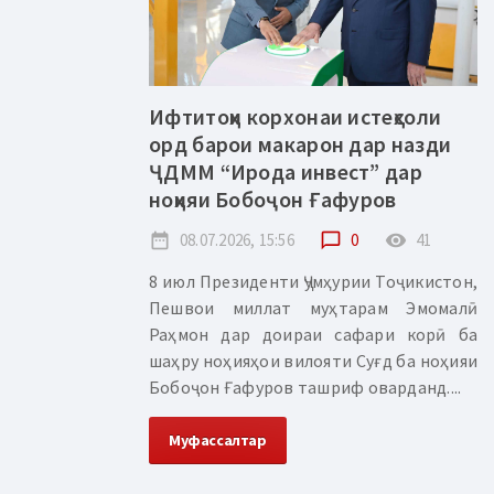
Ифтитоҳи корхонаи истеҳсоли
орд барои макарон дар назди
ҶДММ “Ирода инвест” дар
ноҳияи Бобоҷон Ғафуров
date_range
08.07.2026, 15:56
chat_bubble_outline
0
remove_red_eye
41
8 июл Президенти Ҷумҳурии Тоҷикистон,
Пешвои миллат муҳтарам Эмомалӣ
Раҳмон дар доираи сафари корӣ ба
шаҳру ноҳияҳои вилояти Суғд ба ноҳияи
Бобоҷон Ғафуров ташриф оварданд....
Муфассалтар