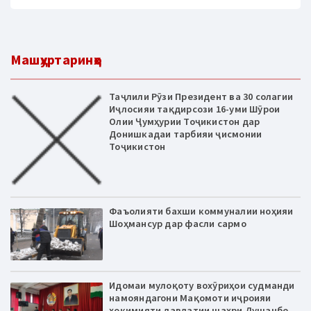
Машҳуртаринҳо
Таҷлили Рӯзи Президент ва 30 солагии
Иҷлосияи тақдирсози 16-уми Шӯрои
Олии Ҷумҳурии Тоҷикистон дар
Донишкадаи тарбияи ҷисмонии
Тоҷикистон
Фаъолияти бахши коммуналии ноҳияи
Шоҳмансур дар фасли сармо
Идомаи мулоқоту вохӯриҳои судманди
намояндагони Мақомоти иҷроияи
ҳокимияти давлатии шаҳри Душанбе