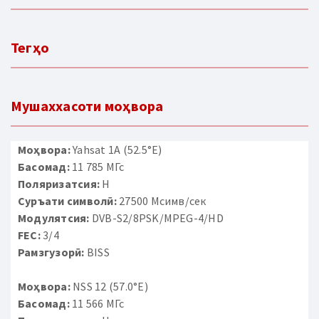
Тегҳо
Мушаххасоти моҳвора
Моҳвора:
Yahsat 1A (52.5°E)
Басомад:
11 785 МГс
Поляризатсия:
H
Суръати символӣ:
27500 Мсимв/сек
Модулятсия:
DVB-S2/8PSK/MPEG-4/HD
FEC:
3/4
Рамзгузорӣ:
BISS
Моҳвора:
NSS 12 (57.0°E)
Басомад:
11 566 МГс