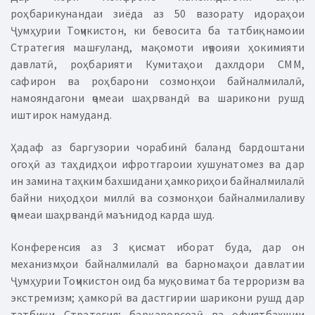
роҳбарикунандаи зиёда аз 50 вазорату идораҳои
Ҷумҳурии Тоҷикистон, ки бевосита ба татбиқнамоии
Стратегия машғуланд, мақомоти иҷроияи ҳокимияти
давлатӣ, роҳбарияти Кумитаҳои дахлдори СММ,
сафирон ва роҳбарони созмонҳои байналмилалӣ,
намояндагони ҷомеаи шаҳрвандӣ ва шарикони рушд
иштирок намуданд.
Ҳадаф аз баргузории чорабинӣ баланд бардоштани
огоҳӣ аз таҳдидҳои ифротгароии хушунатомез ва дар
ин замина таҳким бахшидани ҳамкориҳои байналмилалӣ
байни ниҳодҳои миллӣ ва созмонҳои байналмилаливу
ҷомеаи шаҳрвандӣ маънидод карда шуд.
Конференсия аз 3 қисмат иборат буда, дар он
механизмҳои байналмилалӣ ва барномаҳои давлатии
Ҷумҳурии Тоҷикистон оид ба муқовимат ба терроризм ва
экстремизм; ҳамкорӣ ва дастгирии шарикони рушд дар
татбиқи Стратегия; барқарорсозӣ ва офиятбахшии