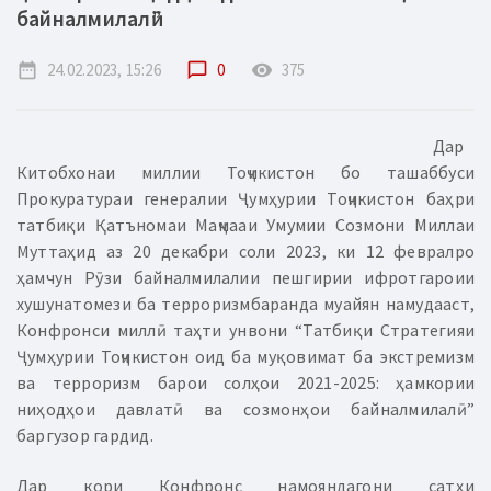
байналмилалӣ”
date_range
24.02.2023, 15:26
chat_bubble_outline
0
remove_red_eye
375
Дар
Китобхонаи миллии Тоҷикистон бо ташаббуси
Прокуратураи генералии Ҷумҳурии Тоҷикистон баҳри
татбиқи Қатъномаи Маҷмааи Умумии Созмони Миллаи
Муттаҳид аз 20 декабри соли 2023, ки 12 февралро
ҳамчун Рӯзи байналмилалии пешгирии ифротгароии
хушунатомези ба терроризмбаранда муайян намудааст,
Конфронси миллӣ таҳти унвони “Татбиқи Стратегияи
Ҷумҳурии Тоҷикистон оид ба муқовимат ба экстремизм
ва терроризм барои солҳои 2021-2025: ҳамкории
ниҳодҳои давлатӣ ва созмонҳои байналмилалӣ”
баргузор гардид.
Дар кори Конфронс намояндагони сатҳи