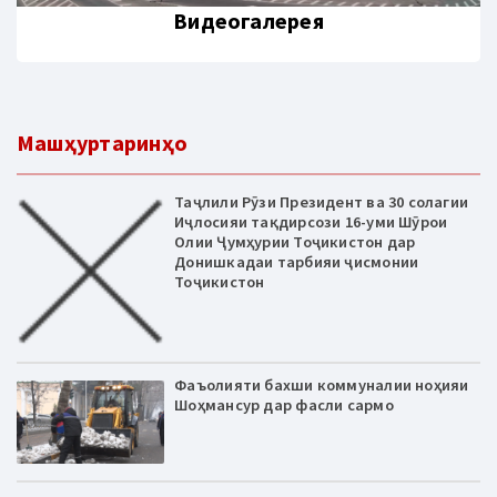
Видеогалерея
Машҳуртаринҳо
Таҷлили Рӯзи Президент ва 30 солагии
Иҷлосияи тақдирсози 16-уми Шӯрои
Олии Ҷумҳурии Тоҷикистон дар
Донишкадаи тарбияи ҷисмонии
Тоҷикистон
Фаъолияти бахши коммуналии ноҳияи
Шоҳмансур дар фасли сармо