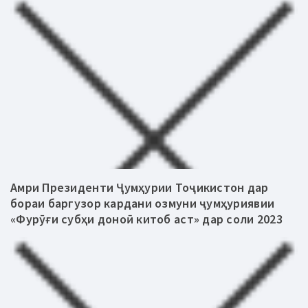
Амри Президенти Ҷумҳурии Тоҷикистон дар
бораи баргузор кардани озмуни ҷумҳуриявии
«Фурӯғи субҳи доноӣ китоб аст» дар соли 2023