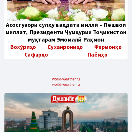
Aсосгузори сулҳу ваҳдати миллӣ – Пешвои
миллат, Президенти Ҷумҳурии Тоҷикистон
муҳтарам Эмомалӣ Раҳмон
Вохӯриҳо
Суханрониҳо
Фармонҳо
Сафарҳо
Паёмҳо
world-weather.ru
world-weather.ru