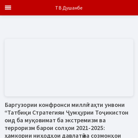
ТВ Душанбе
Баргузории конфронси миллӣ таҳти унвони
“Татбиқи Стратегияи Ҷумҳурии Тоҷикистон
оид ба муқовимат ба экстремизм ва
терроризм барои солҳои 2021-2025:
ҳамкории ниҳодҳои давлатӣ ва созмонҳои