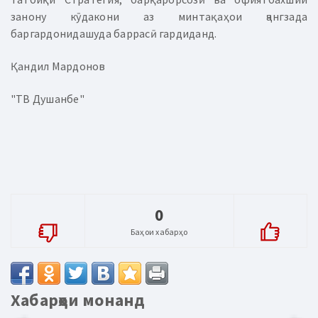
занону кӯдакони аз минтақаҳои ҷангзада
баргардонидашуда баррасӣ гардиданд.
Қандил Мардонов
"ТВ Душанбе"
0
Баҳои хабарҳо
Хабарҳои монанд