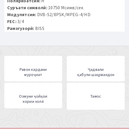
Поляризатсия:
H
Суръати символӣ:
10750 Мсимв/сек
Модулятсия:
DVB-S2/8PSK/MPEG-4/HD
FEC:
3/4
Рамзгузорӣ:
BISS
Равон кардани
Ҷадвали
муроҷиат
қабули шаҳрвандон
Озмуни ҷойҳои
Тамос
кории холӣ