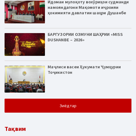
Идомаи мулоқоту вохӯриҳои судманди
намояндагони Мақомоти иҷроияи
ҳокимияти давлатии шаҳри Душанбе
БАРГУЗОРИИ ОЗМУНИ ШАҲРИИ «MISS
DUSHANBE – 2026»
Маҷлиси васеи Ҳукумати Ҷумҳурии
Тоҷикистон
Зиёдтар
Тақвим