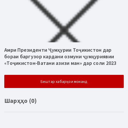
Амри Президенти Ҷумҳурии Тоҷикистон дар
бораи баргузор кардани озмуни ҷумҳуриявии
«Тоҷикистон-Ватани азизи ман» дар соли 2023
Бештар хабарҳои монанд
Шарҳҳо (0)