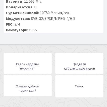
Басомад:
11 566 МГс
Поляризатсия:
H
Суръати символӣ:
10750 Мсимв/сек
Модулятсия:
DVB-S2/8PSK/MPEG-4/HD
FEC:
3/4
Рамзгузорӣ:
BISS
Равон кардани
Ҷадвали
муроҷиат
қабули шаҳрвандон
Озмуни ҷойҳои
Тамос
кории холӣ