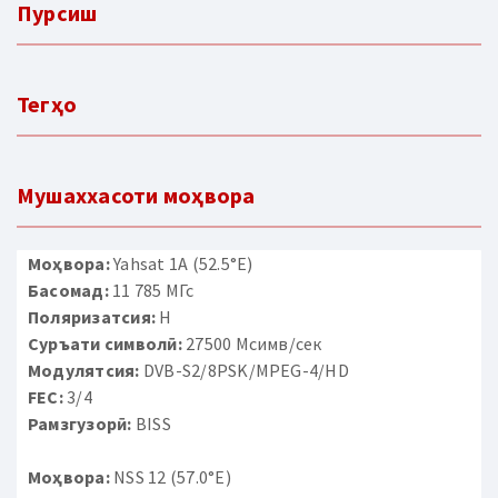
Пурсиш
Тегҳо
Мушаххасоти моҳвора
Моҳвора:
Yahsat 1A (52.5°E)
Басомад:
11 785 МГс
Поляризатсия:
H
Суръати символӣ:
27500 Мсимв/сек
Модулятсия:
DVB-S2/8PSK/MPEG-4/HD
FEC:
3/4
Рамзгузорӣ:
BISS
Моҳвора:
NSS 12 (57.0°E)