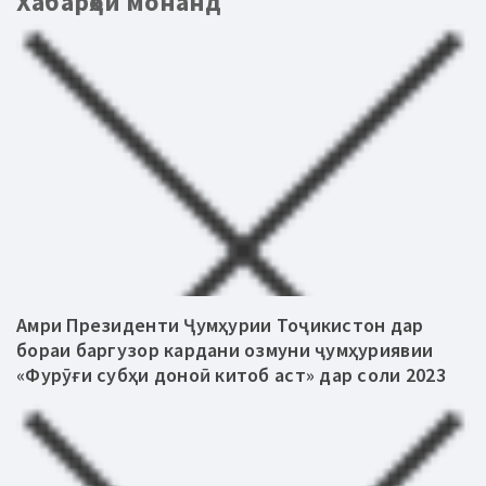
Хабарҳои монанд
Амри Президенти Ҷумҳурии Тоҷикистон дар
бораи баргузор кардани озмуни ҷумҳуриявии
«Фурӯғи субҳи доноӣ китоб аст» дар соли 2023