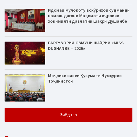
Идомаи мулоқоту вохӯриҳои судманди
намояндагони Мақомоти иҷроияи
ҳокимияти давлатии шаҳри Душанбе
БАРГУЗОРИИ ОЗМУНИ ШАҲРИИ «MISS
DUSHANBE – 2026»
Маҷлиси васеи Ҳукумати Ҷумҳурии
Тоҷикистон
Зиёдтар