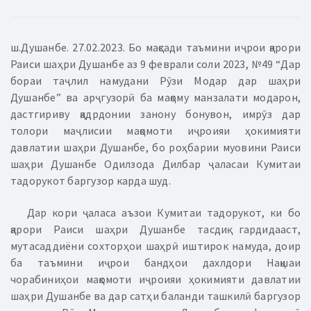
ш.Душанбе. 27.02.2023. Бо мақсади таъмини иҷрои қарори
Раиси шаҳри Душанбе аз 9 феврали соли 2023, №49 “Дар
бораи таҷлил намудани Рӯзи Модар дар шаҳри
Душанбе” ва арҷгузорӣ ба мақому манзалати модарон,
дастгириву қадрдонии занону бонувон, имрӯз дар
толори маҷлисии мақомоти иҷроияи ҳокимияти
давлатии шаҳри Душанбе, бо роҳбарии муовини Раиси
шаҳри Душанбе Одилзода Дилбар ҷаласаи Кумитаи
тадорукот баргузор карда шуд.
Дар кори ҷаласа аъзои Кумитаи тадорукот, ки бо
қарори Раиси шаҳри Душанбе тасдиқ гардидааст,
мутасаддиёни сохторҳои шаҳрӣ иштирок намуда, доир
ба таъмини иҷрои бандҳои дахлдори Нақшаи
чорабиниҳои мақомоти иҷроияи ҳокимияти давлатии
шаҳри Душанбе ва дар сатҳи баланди ташкилӣ баргузор