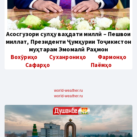
Aсосгузори сулҳу ваҳдати миллӣ – Пешвои
миллат, Президенти Ҷумҳурии Тоҷикистон
муҳтарам Эмомалӣ Раҳмон
Вохӯриҳо
Суханрониҳо
Фармонҳо
Сафарҳо
Паёмҳо
world-weather.ru
world-weather.ru