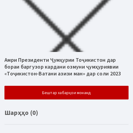
Амри Президенти Ҷумҳурии Тоҷикистон дар
бораи баргузор кардани озмуни ҷумҳуриявии
«Тоҷикистон-Ватани азизи ман» дар соли 2023
Бештар хабарҳои монанд
Шарҳҳо (0)