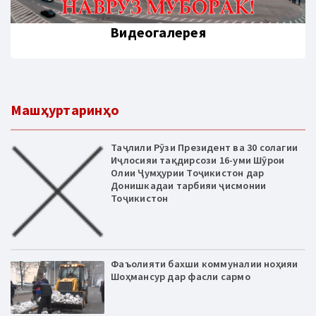
Видеогалерея
Машҳуртаринҳо
Таҷлили Рӯзи Президент ва 30 солагии
Иҷлосияи тақдирсози 16-уми Шӯрои
Олии Ҷумҳурии Тоҷикистон дар
Донишкадаи тарбияи ҷисмонии
Тоҷикистон
Фаъолияти бахши коммуналии ноҳияи
Шоҳмансур дар фасли сармо