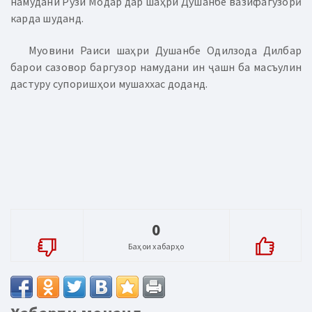
намудани Рӯзи Модар дар шаҳри Душанбе вазифагузорӣ
карда шуданд.
Муовини Раиси шаҳри Душанбе Одилзода Дилбар
барои сазовор баргузор намудани ин ҷашн ба масъулин
дастуру супоришҳои мушаххас доданд.
0
Баҳои хабарҳо