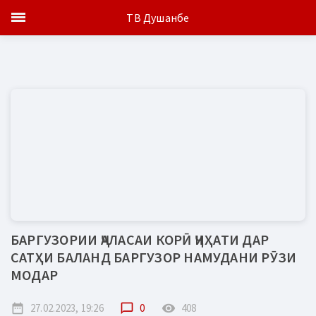
ТВ Душанбе
БАРГУЗОРИИ ҶАЛАСАИ КОРӢ ҶИҲАТИ ДАР
САТҲИ БАЛАНД БАРГУЗОР НАМУДАНИ РӮЗИ
МОДАР
date_range
27.02.2023, 19:26
chat_bubble_outline
0
remove_red_eye
408