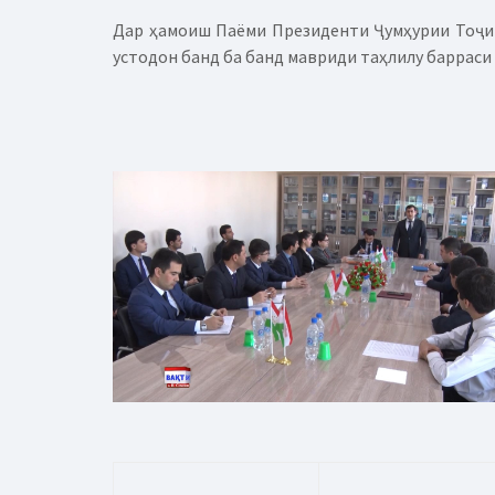
Дар ҳамоиш Паёми Президенти Ҷумҳурии Тоҷик
устодон банд ба банд мавриди таҳлилу барраси