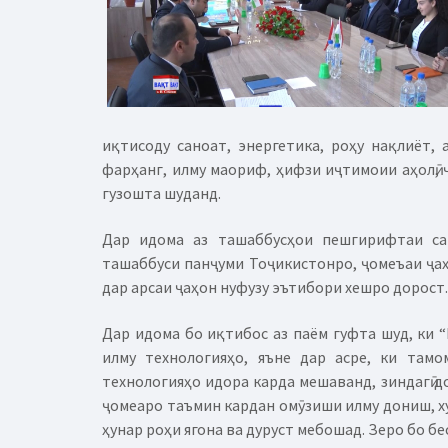
иқтисоду саноат, энергетика, роҳу нақлиёт, 
фарҳанг, илму маориф, ҳифзи иҷтимоии аҳолӣ, 
гузошта шуданд.
Дар идома аз ташаббусҳои пешгирифтаи сар
ташаббуси панҷуми Тоҷикистонро, ҷомеъаи ҷаҳо
дар арсаи ҷаҳон нуфузу эътибори хешро дорост.
Дар идома бо иқтибос аз паём гуфта шуд, ки 
илму технологияҳо, яъне дар асре, ки там
технологияҳо идора карда мешаванд, зиндагӣ д
ҷомеаро таъмин кардан омӯзиши илму дониш, хусу
ҳунар роҳи ягона ва дуруст мебошад. Зеро бо бе