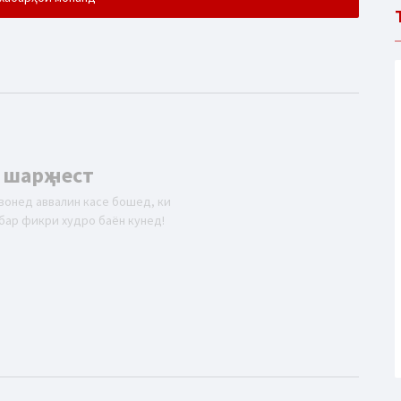
 шарҳ нест
вонед аввалин касе бошед, ки
бар фикри худро баён кунед!