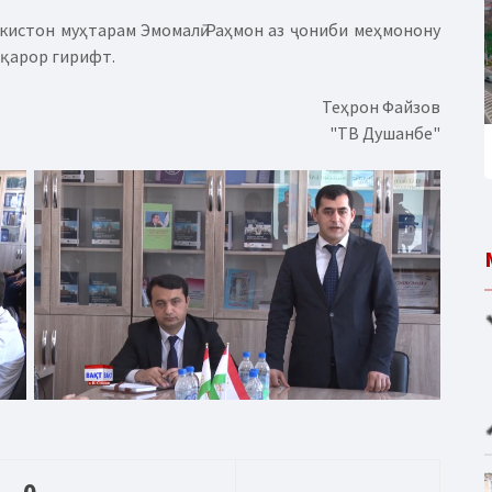
истон муҳтарам Эмомалӣ Раҳмон аз ҷониби меҳмонону
 қарор гирифт.
Теҳрон Файзов
"ТВ Душанбе"
0