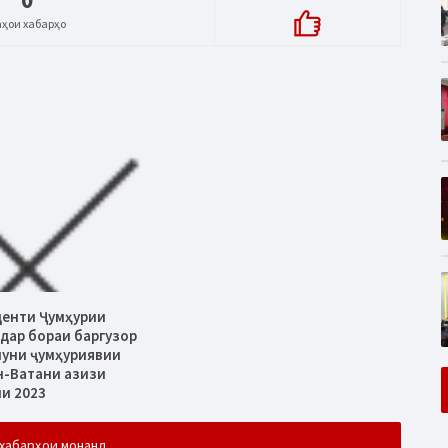
аҳои хабарҳо
денти Ҷумҳурии
дар бораи баргузор
муни ҷумҳуриявии
н-Ватани азизи
ли 2023
хабарҳои монанд