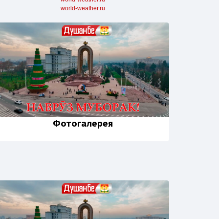
world-weather.ru
Фотогалерея