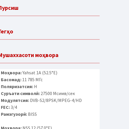
Пурсиш
Тегҳо
Мушаххасоти моҳвора
Моҳвора:
Yahsat 1A (52.5°E)
Басомад:
11 785 МГс
Поляризатсия:
H
Суръати символӣ:
27500 Мсимв/сек
Модулятсия:
DVB-S2/8PSK/MPEG-4/HD
FEC:
3/4
Рамзгузорӣ:
BISS
Моҳвора:
NSS 12 (57.0°E)