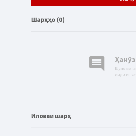
Шарҳҳо (0)
comment
Ҳанӯз
Шумо мета
оиди ин ха
Иловаи шарҳ