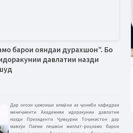
амо барои ояндаи дурахшон”. Бо
 идоракунии давлатии назди
 шуд
Дар оғози ҳамоиши илмӣ, ки аз ҷониби кафедраи
менеҷменти Академияи идоракунии давлатии
назди Президенти Ҷумҳурии Тоҷикистон дар
мавзӯи Паёми пешвои миллат-роҳнамо барои