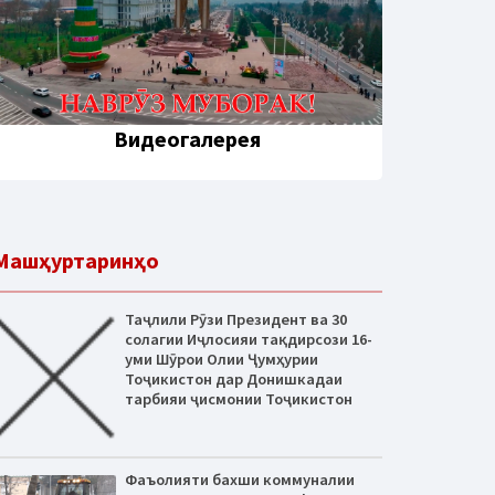
Видеогалерея
Машҳуртаринҳо
Таҷлили Рӯзи Президент ва 30
солагии Иҷлосияи тақдирсози 16-
уми Шӯрои Олии Ҷумҳурии
Тоҷикистон дар Донишкадаи
тарбияи ҷисмонии Тоҷикистон
Фаъолияти бахши коммуналии