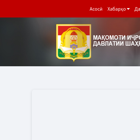
Асосӣ
Хабарҳо
Да