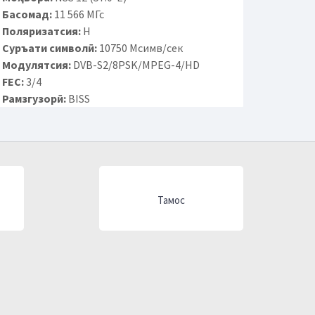
Басомад:
11 566 МГс
Поляризатсия:
H
Суръати символӣ:
10750 Мсимв/сек
Модулятсия:
DVB-S2/8PSK/MPEG-4/HD
FEC:
3/4
Рамзгузорӣ:
BISS
Тамос