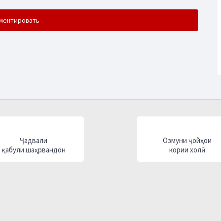
Ҷадвали
Озмуни ҷойҳои
қабули шаҳрвандон
кории холӣ