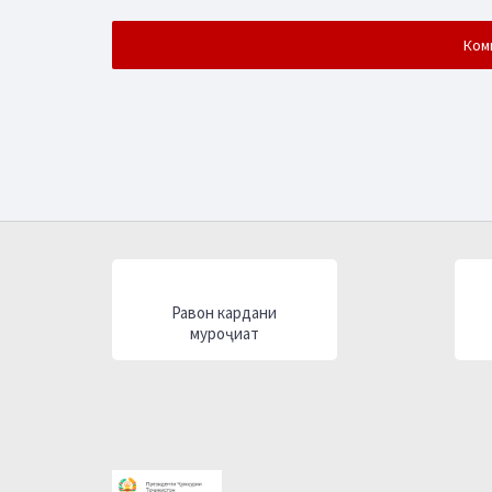
Равон кардани
муроҷиат