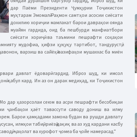
ояндаи дурахшон баргузор гардид, иброз шуд, ки
дар Паёми Президенти Ҷумҳурии Тоҷикистон
муҳтарам Эмомалӣ Раҳмон самтҳои асосии сиёсати
дохилию хориҷии мамлакат барои давраҳои оянда
муайян гардида, оид ба пешбурди манфиатбори
сиёсати хориҷӣ ва таъмини пешрафти соҳаҳои
амнияту мудофиа, ҳифзи ҳуқуқу тартибот, тандурустӣ,
ҷавонон, варзиш ва сайёҳӣ вазифаҳои мушаххас ба миён
вари давлат ёдоварӣ гардид. Иброз шуд, ки имсол
нӣ қабул кард. Ин аз он дарак медиҳад, ки Тоҷикистон
“Мо дар ҳазорсолаи сеюм ва асри пешрафти бесобиқаи
оми ҷанбаҳои ҳаёт тавассути саводу дониш ва илму
орем. Барои ҳамқадами замона будан ва рушди давлату
сан, илмҳои табиӣ, риёзӣ дақиқ ва аз худ кардани касбу
саводӣ, ҷаҳолат ва хурофот ҷомеа ба ҷойе намерасад.”