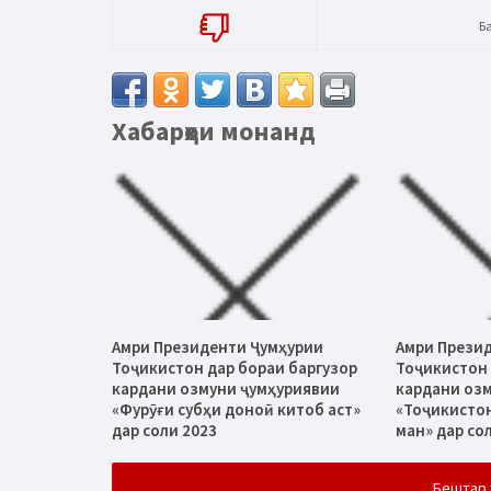
Б
Хабарҳои монанд
Амри Президенти Ҷумҳурии
Амри Прези
Тоҷикистон дар бораи баргузор
Тоҷикистон 
кардани озмуни ҷумҳуриявии
кардани оз
«Фурӯғи субҳи доноӣ китоб аст»
«Тоҷикисто
дар соли 2023
ман» дар со
Бештар 