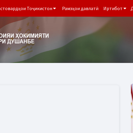
стовардҳои Тоҷикистон
Рамзҳои давлатӣ
Иртибот
Д