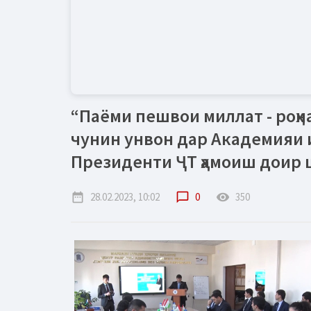
“Паёми пешвои миллат - роҳн
чунин унвон дар Академияи
Президенти ҶТ ҳамоиш доир
date_range
28.02.2023, 10:02
chat_bubble_outline
0
remove_red_eye
350