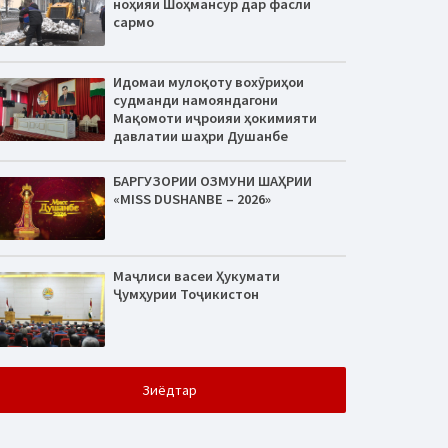
ноҳияи Шоҳмансур дар фасли
сармо
Идомаи мулоқоту вохӯриҳои
судманди намояндагони
Мақомоти иҷроияи ҳокимияти
давлатии шаҳри Душанбе
БАРГУЗОРИИ ОЗМУНИ ШАҲРИИ
«MISS DUSHANBE – 2026»
Маҷлиси васеи Ҳукумати
Ҷумҳурии Тоҷикистон
Зиёдтар