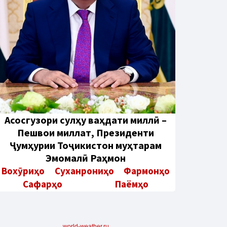
Aсосгузори сулҳу ваҳдати миллӣ –
Пешвои миллат, Президенти
Ҷумҳурии Тоҷикистон муҳтарам
Эмомалӣ Раҳмон
Вохӯриҳо
Суханрониҳо
Фармонҳо
Сафарҳо
Паёмҳо
world-weather.ru