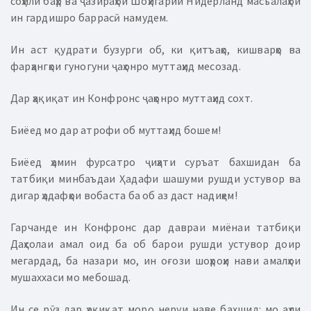
соҳили баҳр ва ҷазираҳои Шоҳигарии Нидерланд масъалаҳои
ин гардишро баррасӣ намудем.
Ин аст қудрати бузурги об, ки қитъаҳо, кишварҳо ва
фарҳангҳои гуногуни ҷаҳонро муттаҳид месозад.
Дар ҳақиқат ин Конфронс ҷаҳонро муттаҳид сохт.
Биёед мо дар атрофи об муттаҳид бошем!
Биёед ҳамин фурсатро ҷиҳати суръат бахшидан ба
татбиқи минбаъдаи Ҳадафи шашуми рушди устувор ва
дигар ҳадафҳои вобаста ба об аз даст надиҳем!
Гарчанде ин Конфронс дар давраи миёнаи татбиқи
Даҳсолаи амал оид ба об барои рушди устувор доир
мегардад, ба назари мо, ин оғози шоҳроҳи нави амалҳои
мушаххаси мо мебошад.
Ин се рӯз дар ҳақиқат моро неруи наве бахшид: мо аҳли