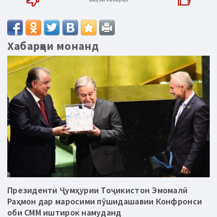
Хабарҳои монанд
Президенти Ҷумҳурии Тоҷикистон Эмомалӣ
Раҳмон дар маросими пӯшидашавии Конфронси
оби СММ иштирок намуданд