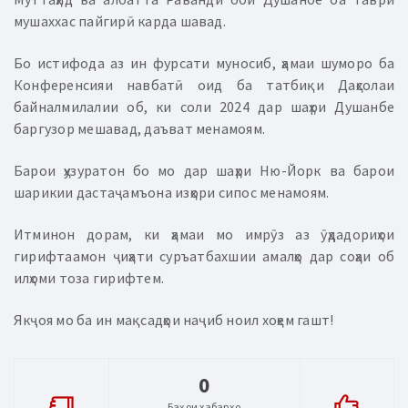
мушаххас пайгирӣ карда шавад.
Бо истифода аз ин фурсати муносиб, ҳамаи шуморо ба
Конференсияи навбатӣ оид ба татбиқи Даҳсолаи
байналмилалии об, ки соли 2024 дар шаҳри Душанбе
баргузор мешавад, даъват менамоям.
Барои ҳузуратон бо мо дар шаҳри Ню-Йорк ва барои
шарикии дастаҷамъона изҳори сипос менамоям.
Итминон дорам, ки ҳамаи мо имрӯз аз ӯҳдадориҳои
гирифтаамон ҷиҳати суръатбахшии амалҳо дар соҳаи об
илҳоми тоза гирифтем.
Якҷоя мо ба ин мақсадҳои наҷиб ноил хоҳем гашт!
0
Баҳои хабарҳо