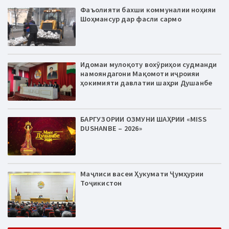
Фаъолияти бахши коммуналии ноҳияи
Шоҳмансур дар фасли сармо
Идомаи мулоқоту вохӯриҳои судманди
намояндагони Мақомоти иҷроияи
ҳокимияти давлатии шаҳри Душанбе
БАРГУЗОРИИ ОЗМУНИ ШАҲРИИ «MISS
DUSHANBE – 2026»
Маҷлиси васеи Ҳукумати Ҷумҳурии
Тоҷикистон