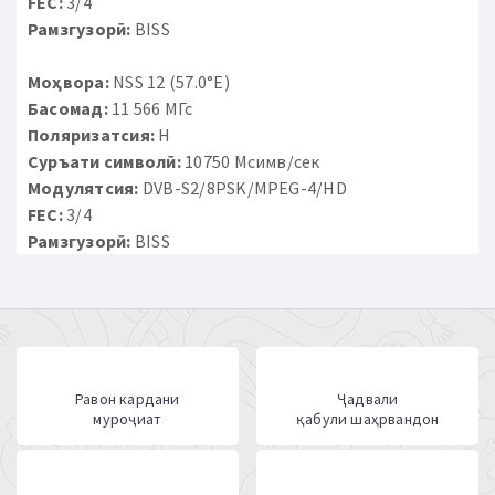
FEC:
3/4
Рамзгузорӣ:
BISS
Моҳвора:
NSS 12 (57.0°E)
Басомад:
11 566 МГс
Поляризатсия:
H
Суръати символӣ:
10750 Мсимв/сек
Модулятсия:
DVB-S2/8PSK/MPEG-4/HD
FEC:
3/4
Рамзгузорӣ:
BISS
Равон кардани
Ҷадвали
муроҷиат
қабули шаҳрвандон