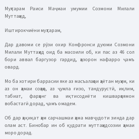
Муҳтарам Раиси Маҷмаи умумии Созмони Милали
Муттаҳид,
Иштирокчиёни муҳтарам,
Дар давоми се рӯзи охир Конфронси дуюми Созмони
Милали Муттаҳид оид ба масоили об, ки пас аз 46 сол
бори аввал баргузор гардид, ҳазорон нафарро ҷамъ
овард.
Мо ба хотири баррасии яке аз масъалаҳои ҳаётан муҳим, ки
аз он ҳамаи соҳаҳо, аз ҷумла ғизо, тандурустӣ, иқлим,
табиат, фарҳанг ва иқтисодиёти кишварҳоямон
вобастагӣ дорад, ҷамъ омадем.
Об дар ҳақиқат ҳам сарчашмаи ҳама мавҷудоти зинда дар
олам аст. Бинобар ин об қудрати муттаҳидсозии ҳамаи
моро дорад.