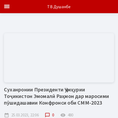
ТВ Душанбе
Суханронии Президенти Ҷумҳурии
Тоҷикистон Эмомалӣ Раҳмон дар маросими
пӯшидашавии Конфронси оби СММ-2023
date_range
25.03.2023, 22:06
chat_bubble_outline
0
remove_red_eye
480