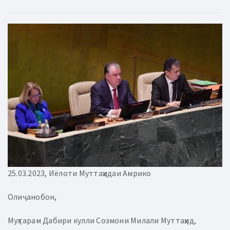
25.03.2023, Иёлоти Муттаҳидаи Амрико
Олиҷанобон,
Муҳтарам Дабири кулли Созмони Милали Муттаҳид,