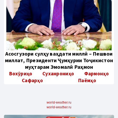
Aсосгузори сулҳу ваҳдати миллӣ – Пешвои
миллат, Президенти Ҷумҳурии Тоҷикистон
муҳтарам Эмомалӣ Раҳмон
Вохӯриҳо
Суханрониҳо
Фармонҳо
Сафарҳо
Паёмҳо
world-weather.ru
world-weather.ru