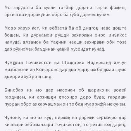
Мо зарурати ба кулли тағйир додани тарзи фаҳмиш,
арзиш ва идоракунии обро ба хубӣ дарк мекунем.
Моро зарур аст, ки вобаста ба об дидгоҳи наве дошта
бошем, ки дурнамои рушди захираҳои онро инъикос
намуда, ҳамзамон ба таҳкими нақши захираҳои оби тоза
дар рӯзномаи баъдинаи ҷаҳонӣ мусоидат кунад.
Ҷумҳурии Тоҷикистон ва Шоҳигарии Нидерланд ҳамчун
мизбонони ин Конфронс дар ҳама марҳилаҳо бо ҳамаи шумо
ҳамкории хуб доштанд.
Бинобар ин мо дар масоили об шарикони воқеӣ
гардидем, ки арзишҳои ҳамсонро доро буда, гардиши
пурраи обро аз сарчашмаи он то баҳр муаррифӣ мекунем.
Чуноне, ки мо аз кӯҳҳо, пиряхҳо ва дарёҳои сермаҷро дар
кишвари зебоманзари Тоҷикистон, то резишгоҳи дарёҳо,