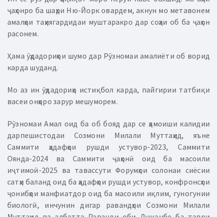
ҷаҳонро ба шаҳри Ню-Йорк овардем, акнун мо метавонем
амалҳои таҳиягардидаи муштаракро дар соҳаи об ба ҷаҳон
расонем.
Ҳама ӯҳдадориҳои шумо дар Рӯзномаи амалиёти об ворид
карда шуданд.
Мо аз ин ӯҳдадориҳо истиқбол карда, пайгирии татбиқи
васеи онҳоро зарур мешуморем.
Рӯзномаи Амал оид ба об бояд дар се ҳамоиши калидии
дарпешистодаи Созмони Милали Муттаҳид, яъне
Саммити ҳадафҳои рушди устувор-2023, Саммити
Оянда-2024 ва Саммити ҷаҳонӣ оид ба масоили
иҷтимоӣ-2025 ва тавассути Форумҳои солонаи сиёсии
сатҳи баланд оид ба ҳадафҳои рушди устувор, конфронсҳои
ҷонибҳои манфиатдор оид ба масоили иқлим, гуногунии
биологӣ, инчунин дигар равандҳои Созмони Милали
Муттаҳид ва албатта Раванди оби Душанбе ба таври