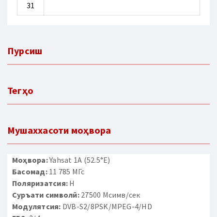
31
Пурсиш
Тегҳо
Мушаххасоти моҳвора
Моҳвора:
Yahsat 1A (52.5°E)
Басомад:
11 785 МГс
Поляризатсия:
H
Суръати символӣ:
27500 Мсимв/сек
Модулятсия:
DVB-S2/8PSK/MPEG-4/HD