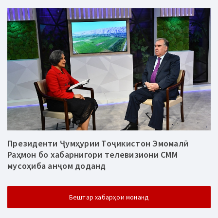
Президенти Ҷумҳурии Тоҷикистон Эмомалӣ
Раҳмон бо хабарнигори телевизиони СММ
мусоҳиба анҷом доданд
Бештар хабарҳои монанд