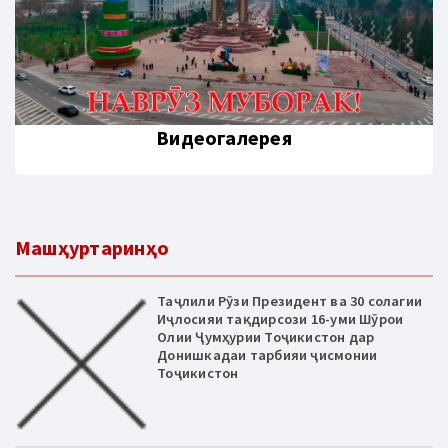
Видеогалерея
Машҳуртаринҳо
Таҷлили Рӯзи Президент ва 30 солагии
Иҷлосияи тақдирсози 16-уми Шӯрои
Олии Ҷумҳурии Тоҷикистон дар
Донишкадаи тарбияи ҷисмонии
Тоҷикистон