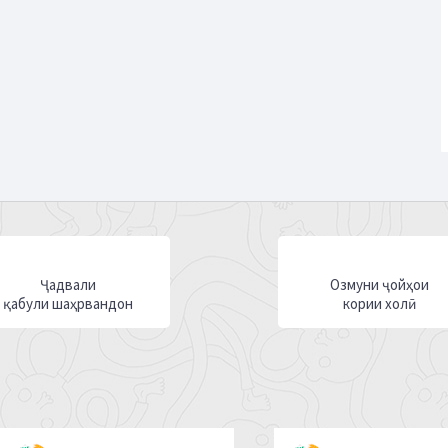
Ҷадвали
Озмуни ҷойҳои
қабули шаҳрвандон
кории холӣ