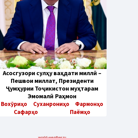
Aсосгузори сулҳу ваҳдати миллӣ –
Пешвои миллат, Президенти
Ҷумҳурии Тоҷикистон муҳтарам
Эмомалӣ Раҳмон
Вохӯриҳо
Суханрониҳо
Фармонҳо
Сафарҳо
Паёмҳо
world-weather.ru