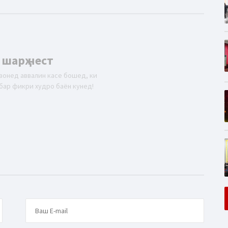
 шарҳ нест
вонед аввалин касе бошед, ки
бар фикри худро баён кунед!