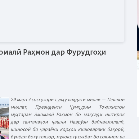
омалӣ Раҳмон дар Фурудгоҳи
29 март Асосгузори сулҳу ваҳдати миллӣ — Пешвои
миллат, Президенти Ҷумҳурии Тоҷикистон
муҳтарам Эмомалӣ Раҳмон бо мақсади иштирок
дар тантанаҳои ҷашни Наврӯзи байналмилалӣ,
шиносоӣ бо ҷараёни корҳои кишоварзии баҳорӣ,
бунёди боғу токзор, мулоқоту суҳбат бо сокинон ва