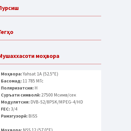
Пурсиш
Тегҳо
Мушаххасоти моҳвора
Моҳвора:
Yahsat 1A (52.5°E)
Басомад:
11 785 МГс
Поляризатсия:
H
Суръати символӣ:
27500 Мсимв/сек
Модулятсия:
DVB-S2/8PSK/MPEG-4/HD
FEC:
3/4
Рамзгузорӣ:
BISS
Моҳвора:
NSS 12 (57.0°E)