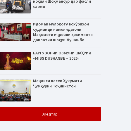
ноҳияи Шоҳмансур дар фасли
сармо
Идомаи мулоқоту вохӯриҳои
судманди намояндагони
Мақомоти иҷроияи ҳокимияти
давлатии шаҳри Душанбе
БАРГУЗОРИИ ОЗМУНИ ШАҲРИИ
«MISS DUSHANBE – 2026»
Маҷлиси васеи Ҳукумати
Ҷумҳурии Тоҷикистон
Зиёдтар