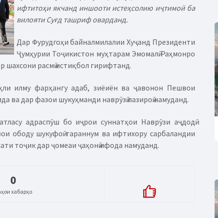
ифтитоҳи якчанд иншооти истеҳсолию иҷтимоӣ ба
вилояти Суғд ташриф оварданд.
Дар Фурудгоҳи байналмилалии Хуҷанд Президенти
Ҷумҳурии Тоҷикистон муҳтарам Эмомалӣ Раҳмонро
ар шахсони расмӣ истиқбол гирифтанд.
ҳли илму фарҳангу адаб, зиёиён ва ҷавонон Пешвои
да ва дар фазои шукуҳманди наврӯзӣ пазироӣ намуданд.
атласу адраспӯш бо иҷрои суннатҳои Наврӯзи аҷдодӣ
азои ободу шукуфоӣ тараннум ва ифтихору сарбаландии
ти тоҷик дар ҷомеаи ҷаҳонӣ ифода намуданд.
0
аҳои хабарҳо