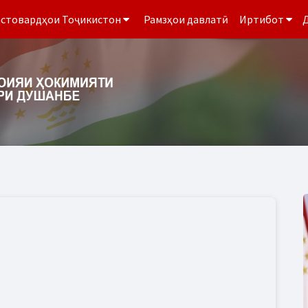
стовардҳои Тоҷикистон
Рамзҳои давлатӣ
Иртибот
Д