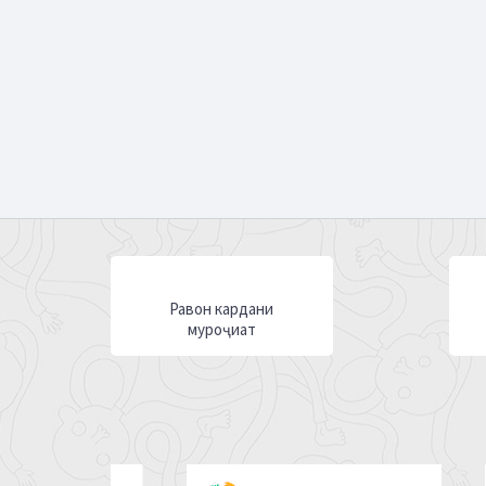
Равон кардани
муроҷиат