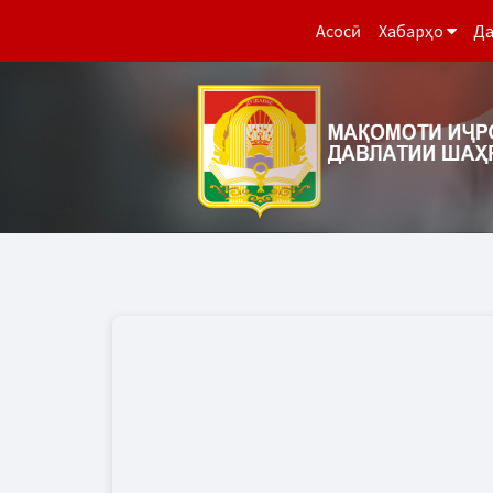
Асосӣ
Хабарҳо
Да