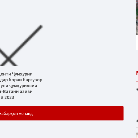
денти Ҷумҳурии
дар бораи баргузор
муни ҷумҳуриявии
н-Ватани азизи
ли 2023
хабарҳои монанд