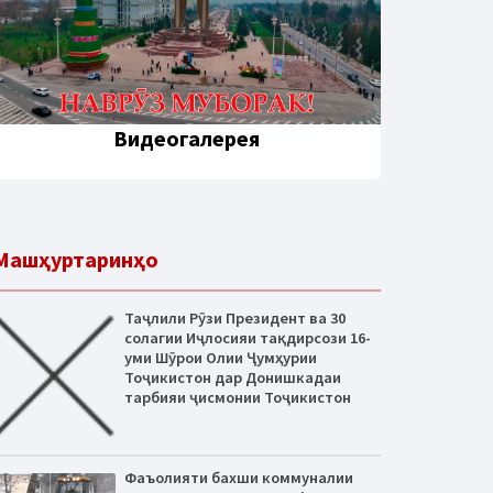
Видеогалерея
Машҳуртаринҳо
Таҷлили Рӯзи Президент ва 30
солагии Иҷлосияи тақдирсози 16-
уми Шӯрои Олии Ҷумҳурии
Тоҷикистон дар Донишкадаи
тарбияи ҷисмонии Тоҷикистон
Фаъолияти бахши коммуналии