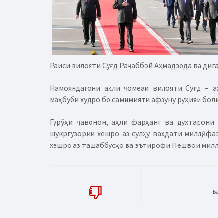
Раиси вилояти Суғд Раҷаббой Аҳмадзода ва диг
Намояндагони аҳли ҷомеаи вилояти Суғд – а
маҳбуби худро бо самимияти афзуну руҳияи боли
Гурӯҳи ҷавонон, аҳли фарҳанг ва духтарони 
шукргузории хешро аз сулҳу ваҳдати миллӣ, ф
хешро аз ташаббусҳо ва эътирофи Пешвои милла
Б