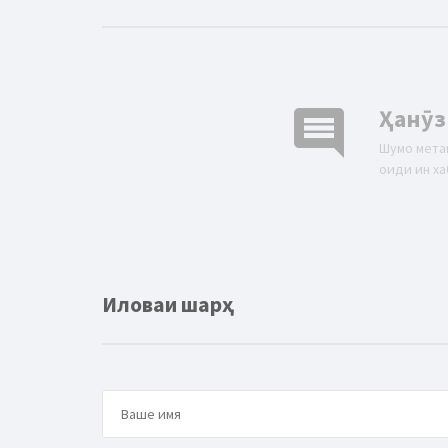
comment
Ҳанӯз
Шумо мета
оиди ин ха
Иловаи шарҳ