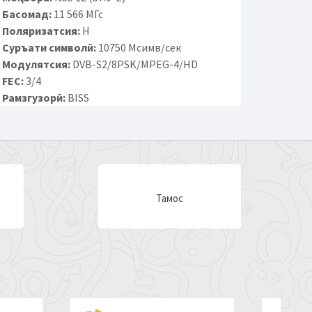
Басомад:
11 566 МГс
Поляризатсия:
H
Суръати символӣ:
10750 Мсимв/сек
Модулятсия:
DVB-S2/8PSK/MPEG-4/HD
FEC:
3/4
Рамзгузорӣ:
BISS
Тамос