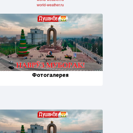
world-weather.ru
Фотогалерея