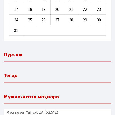
17
18
19
20
21
22
23
24
25
26
27
28
29
30
31
Пурсиш
Тегҳо
Мушаххасоти моҳвора
Моҳвора:
Yahsat 1A (52.5°E)