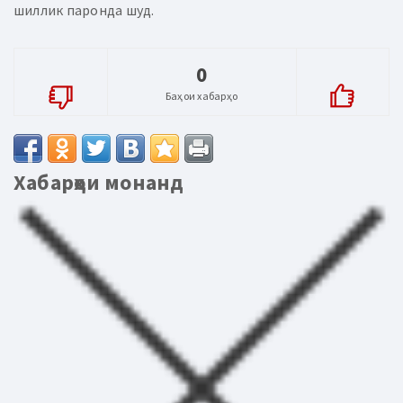
шиллик паронда шуд.
0
Баҳои хабарҳо
Хабарҳои монанд