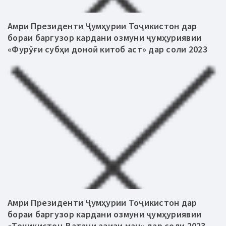
Амри Президенти Ҷумҳурии Тоҷикистон дар
бораи баргузор кардани озмуни ҷумҳуриявии
«Фурӯғи субҳи доноӣ китоб аст» дар соли 2023
Амри Президенти Ҷумҳурии Тоҷикистон дар
бораи баргузор кардани озмуни ҷумҳуриявии
«Тоҷикистон-Ватани азизи ман» дар соли 2023