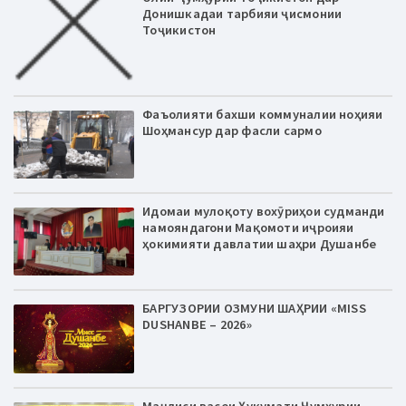
Донишкадаи тарбияи ҷисмонии
Тоҷикистон
Фаъолияти бахши коммуналии ноҳияи
Шоҳмансур дар фасли сармо
Идомаи мулоқоту вохӯриҳои судманди
намояндагони Мақомоти иҷроияи
ҳокимияти давлатии шаҳри Душанбе
БАРГУЗОРИИ ОЗМУНИ ШАҲРИИ «MISS
DUSHANBE – 2026»
Маҷлиси васеи Ҳукумати Ҷумҳурии