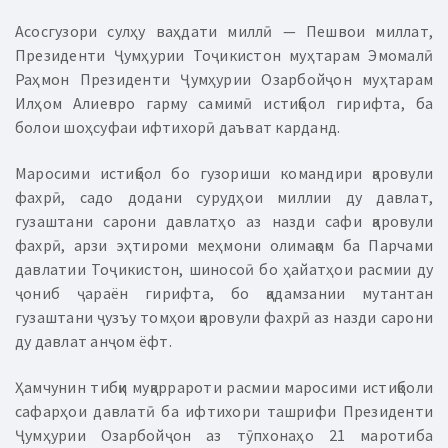
Асосгузори сулҳу ваҳдати миллӣ — Пешвои миллат,
Президенти Ҷумҳурии Тоҷикистон муҳтарам Эмомалӣ
Раҳмон Президенти Ҷумҳурии Озарбойҷон муҳтарам
Илҳом Алиевро гарму самимӣ истиқбол гирифта, ба
болои шоҳсуфаи ифтихорӣ даъват карданд.
Маросими истиқбол бо гузориши командири қаровули
фахрӣ, садо додани сурудҳои миллии ду давлат,
гузаштани сарони давлатҳо аз назди сафи қаровули
фахрӣ, арзи эҳтироми меҳмони олимақом ба Парчами
давлатии Тоҷикистон, шиносоӣ бо ҳайатҳои расмии ду
ҷониб ҷараён гирифта, бо қадамзании мутантан
гузаштани ҷузъу томҳои қаровули фахрӣ аз назди сарони
ду давлат анҷом ёфт.
Ҳамчунин тибқи муқаррароти расмии маросими истиқболи
сафарҳои давлатӣ ба ифтихори ташрифи Президенти
Ҷумҳурии Озарбойҷон аз тӯпхонаҳо 21 маротиба