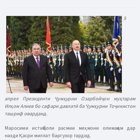
5
апрел Президенти Ҷумҳурии Озарбойҷон муҳтарам
Илҳом Алиев бо сафари давлатӣ ба Ҷумҳурии Тоҷикистон
ташриф оварданд.
Маросими истиқболи расмии меҳмони олимақом дар
назди Қасри миллат баргузор гардид.