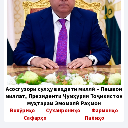
Aсосгузори сулҳу ваҳдати миллӣ – Пешвои
миллат, Президенти Ҷумҳурии Тоҷикистон
муҳтарам Эмомалӣ Раҳмон
Вохӯриҳо
Суханрониҳо
Фармонҳо
Сафарҳо
Паёмҳо