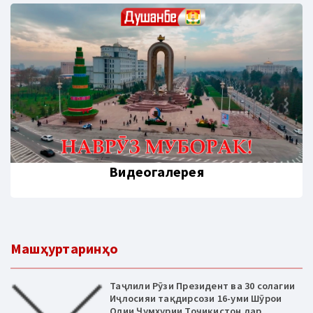
Видеогалерея
Машҳуртаринҳо
Таҷлили Рӯзи Президент ва 30 солагии
Иҷлосияи тақдирсози 16-уми Шӯрои
Олии Ҷумҳурии Тоҷикистон дар