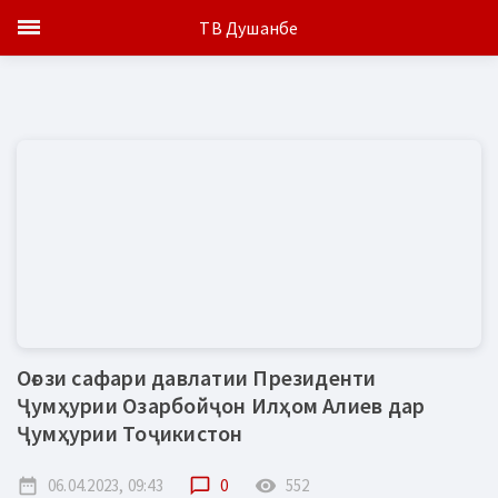
ТВ Душанбе
Оғози сафари давлатии Президенти
Ҷумҳурии Озарбойҷон Илҳом Алиев дар
Ҷумҳурии Тоҷикистон
date_range
06.04.2023, 09:43
chat_bubble_outline
0
remove_red_eye
552