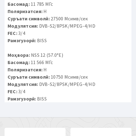
Басомад:
11 785 МГс
Поляризатсия:
H
Суръати символӣ:
27500 Мсимв/сек
Модулятсия:
DVB-S2/8PSK/MPEG-4/HD
FEC:
3/4
Рамзгузорӣ:
BISS
Моҳвора:
NSS 12 (57.0°E)
Басомад:
11 566 МГс
Поляризатсия:
H
Суръати символӣ:
10750 Мсимв/сек
Модулятсия:
DVB-S2/8PSK/MPEG-4/HD
FEC:
3/4
Рамзгузорӣ:
BISS