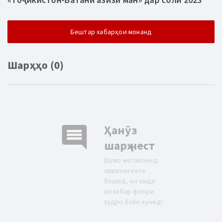
Бештар хабарҳои монанд
Шарҳҳо (0)
comment
Ҳанӯз
шарҳ нест
Шумо метавонед
аввалин касе
бошед, ки оиди
ин хабар фикри
худро баён кунед!