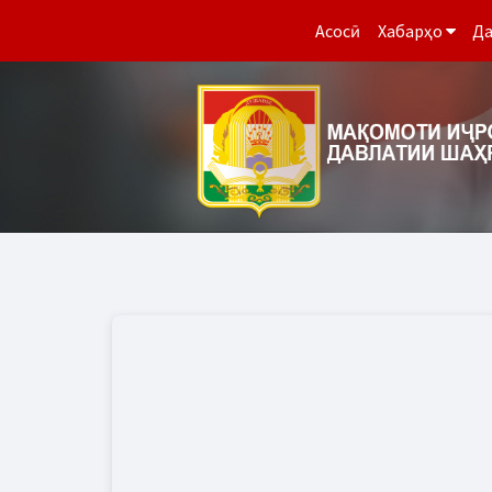
Асосӣ
Хабарҳо
Да