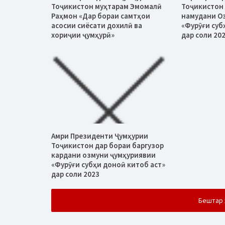
Тоҷикистон муҳтарам Эмомалӣ
Тоҷикистон 
Раҳмон «Дар бораи самтҳои
намудани О
асосии сиёсати дохилӣ ва
«Фурӯғи суб
хориҷии ҷумҳурӣ»
дар соли 20
Амри Президенти Ҷумҳурии
Тоҷикистон дар бораи баргузор
кардани озмуни ҷумҳуриявии
«Фурӯғи субҳи доноӣ китоб аст»
дар соли 2023
Бештар 