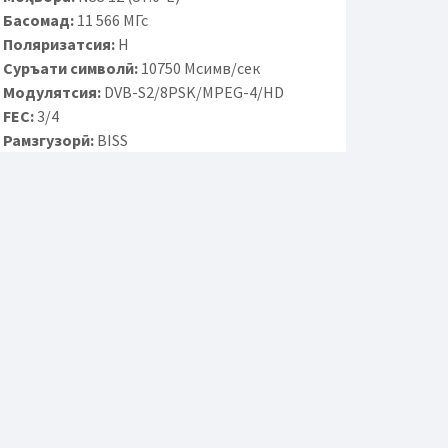
Басомад:
11 566 МГс
Поляризатсия:
H
Суръати символӣ:
10750 Мсимв/сек
Модулятсия:
DVB-S2/8PSK/MPEG-4/HD
FEC:
3/4
Рамзгузорӣ:
BISS