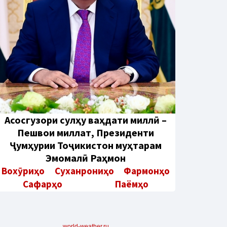
Aсосгузори сулҳу ваҳдати миллӣ –
Пешвои миллат, Президенти
Ҷумҳурии Тоҷикистон муҳтарам
Эмомалӣ Раҳмон
Вохӯриҳо
Суханрониҳо
Фармонҳо
Сафарҳо
Паёмҳо
world-weather.ru