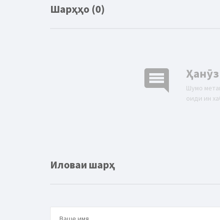
Шарҳҳо (0)
comment
Ҳанӯз
Шумо мета
оиди ин ха
Иловаи шарҳ