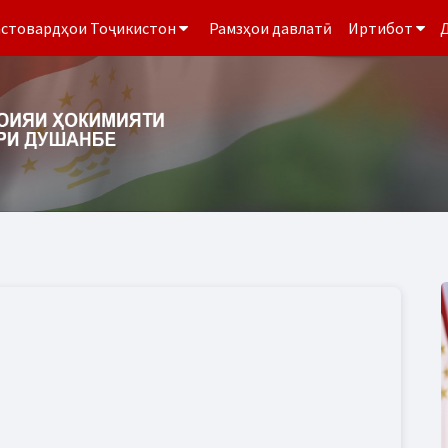
стовардҳои Тоҷикистон
Рамзҳои давлатӣ
Иртибот
Д