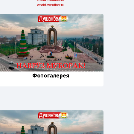
world-weather.ru
Фотогалерея