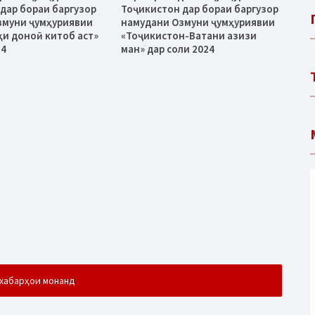
дар бораи баргузор
Тоҷикистон дар бораи баргузор
змуни ҷумҳуриявии
намудани Озмуни ҷумҳуриявии
ҳи доноӣ китоб аст»
«Тоҷикистон-Ватани азизи
24
ман» дар соли 2024
хабарҳои монанд