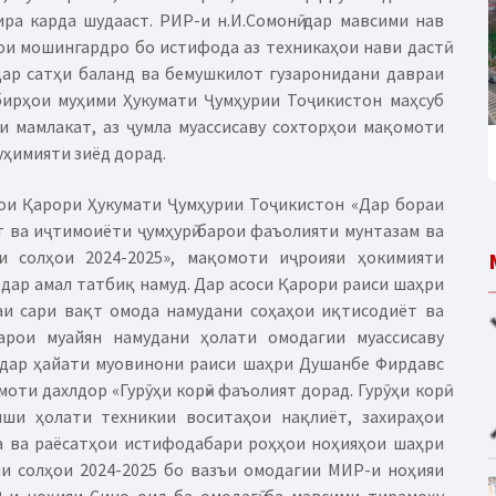
ира карда шудааст. РИР-и н.И.Сомонӣ дар мавсими нав
ои мошингардро бо истифода аз техникаҳои нави дастӣ
 дар сатҳи баланд ва бемушкилот гузаронидани давраи
бирҳои муҳими Ҳукумати Ҷумҳурии Тоҷикистон маҳсуб
 мамлакат, аз ҷумла муассисаву сохторҳои мақомоти
уҳимияти зиёд дорад.
ои Қарори Ҳукумати Ҷумҳурии Тоҷикистон «Дар бораи
 ва иҷтимоиёти ҷумҳурӣ барои фаъолияти мунтазам ва
и солҳои 2024-2025», мақомоти иҷроияи ҳокимияти
ар амал татбиқ намуд. Дар асоси Қарори раиси шаҳри
аи сари вақт омода намудани соҳаҳои иқтисодиёт ва
арои муайян намудани ҳолати омодагии муассисаву
 дар ҳайати муовинони раиси шаҳри Душанбе Фирдавс
ти дахлдор «Гурӯҳи корӣ» фаъолият дорад. Гурӯҳи корӣ
ши ҳолати техникии воситаҳои нақлиёт, захираҳои
а ва раёсатҳои истифодабари роҳҳои ноҳияҳои шаҳри
и солҳои 2024-2025 бо вазъи омодагии МИР-и ноҳияи