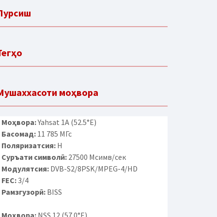
Пурсиш
Тегҳо
Мушаххасоти моҳвора
Моҳвора:
Yahsat 1A (52.5°E)
Басомад:
11 785 МГс
Поляризатсия:
H
Суръати символӣ:
27500 Мсимв/сек
Модулятсия:
DVB-S2/8PSK/MPEG-4/HD
FEC:
3/4
Рамзгузорӣ:
BISS
Моҳвора:
NSS 12 (57.0°E)