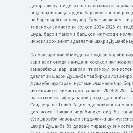
дигар ашёву таҷҳизот ва лавозимоти корӣ зах
роҳравҳои пиёдагардӣ ва барфҳои канори роҳҳ
ва барфгирӣ тоза мекунад. Ёдрас мешавем, ки
тирамоҳу зимистони солҳои 2024-2025 аз тад
шуда, барои тамоми бахшҳои иқтисоди миллии
иҷроияи ҳокимияти давлатии шаҳри Душанбе м
Бо мақсади амалӣ намудани Нақшаи чорабиниҳ
сари вақт омода намудани соҳаҳои иқтисодиёт
самарабахш дар давраи тирамоҳу зимистон
давлатии шаҳри Душанбе тадбирҳои лозимиро д
Душанбе муҳтарам Рустами Эмомалӣ «Дар бор
иҷтимоиёти зимистони солҳои 2024-2025» б
раёсатҳои истифодабарии роҳҳо дар пойтахт
Саидзода ва Толиб Раҳимзода роҳбарони мақомо
дар асоси Нақшаи чорабиниҳо оид ба санҷи
сӯзишворӣ ва маводҳои зиддилағжиши муассис
шаҳри Душанбе ба давраи тирамоҳу зимистон