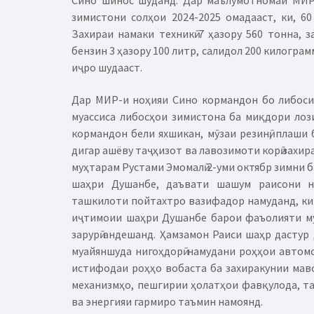
Сино шинос шуданд. Дар маълумотномаи МИР-
зимистони солҳои 2024-2025 омадааст, ки, 60
Захираи намаки техникӣ 7 ҳазору 560 тонна, з
бензин 3 ҳазору 100 литр, салидол 200 килограм
иҷро шудааст.
Дар МИР-и ноҳияи Сино кормандон бо либоси
муассиса либосҳои зимистона ба миқдори лози
кормандон бели яхшикан, мӯзаи резинӣ, плаши 
дигар ашёву таҷҳизот ва лавозимоти корӣ захи
муҳтарам Рустами Эмомалӣ 2-уми октябр зимни 
шаҳри Душанбе, даъвати шашум раисони н
ташкилоти пойтахтро вазифадор намуданд, ки 
иҷтимоии шаҳри Душанбе барои фаъолияти му
зарурӣ андешанд. Ҳамзамон Раиси шаҳр дастур 
муайяншуда нигоҳдорӣ намудани роҳҳои автом
истифодаи роҳҳо вобаста ба захиракунии маво
механизмҳо, пешгирии ҳолатҳои фавқулода, т
ва энергияи гармиро таъмин намоянд.