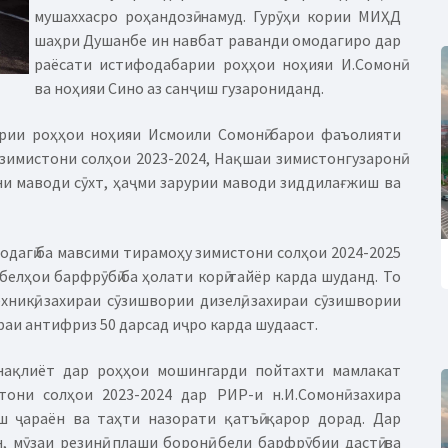
мушаххасро роҳандозӣ намуд. Гурӯҳи кории МИҲД
шаҳри Душанбе ин навбат раванди омодагиро дар
раёсати истифодабарии роҳҳои ноҳияи И.Сомонӣ
ва ноҳияи Сино аз санҷиш гузарониданд.
рии роҳҳои ноҳияи Исмоили Сомонӣ барои фаъолияти
зимистони солҳои 2023-2024, Нақшаи зимистонгузаронӣ
ни маводи сӯхт, ҳаҷми зарурии маводи зиддилағжиш ва
одагӣ ба мавсими тирамоҳу зимистони солҳои 2024-2025
 белҳои барфрӯбӣ ба ҳолати корӣ тайёр карда шуданд. То
хникӣ, захираи сӯзишвории дизелӣ, захираи сӯзишвории
ираи антифриз 50 дарсад иҷро карда шудааст.
нақлиёт дар роҳҳои мошингарди пойтахти мамлакат
они солҳои 2023-2024 дар РИР-и н.И.Сомонӣ захира
 ҷараён ва таҳти назорати қатъӣ қарор дорад. Дар
мӯзаи резинӣ, плаши боронӣ, бели барфрӯбии дастӣ ва