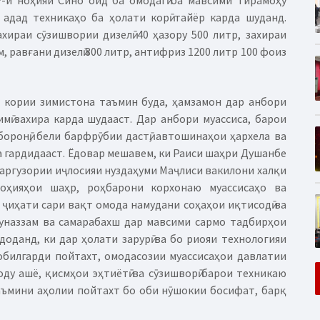
и ноҳияи Сино оид ба омодагӣ ба мавсими тирамоҳу
 адад техникаҳо ба ҳолати корӣ тайёр карда шуданд.
ахираи сӯзишвории дизелӣ 40 ҳазору 500 литр, захираи
м, равғани дизелӣ 800 литр, антифриз 1200 литр 100 фоиз
 кории зимистона таъмин буда, ҳамзамон дар анбори
мӣ захира карда шудааст. Дар анбори муассиса, барои
боронӣ, бели барфрӯбии дастӣ, автошинаҳои ҳархела ва
ра гардидааст. Ёдовар мешавем, ки Раиси шаҳри Душанбе
баргузории иҷлосияи нуздаҳуми Маҷлиси вакилони халқи
оҳияҳои шаҳр, роҳбарони корхонаю муассисаҳо ва
ҷиҳати сари вақт омода намудани соҳаҳои иқтисодӣ ва
наззам ва самарабахш дар мавсими сармо тадбирҳои
доданд, ки дар ҳолати зарурӣ ва бо риояи технологияи
обилгарди пойтахт, омодасозии муассисаҳои давлатии
ду ашё, қисмҳои эҳтиётӣ ва сӯзишворӣ барои техникаю
аъмини аҳолии пойтахт бо оби нӯшокии босифат, барқ