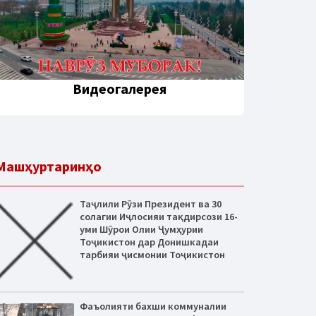
Видеогалерея
Машҳуртаринҳо
Таҷлили Рӯзи Президент ва 30
солагии Иҷлосияи тақдирсози 16-
уми Шӯрои Олии Ҷумҳурии
Тоҷикистон дар Донишкадаи
тарбияи ҷисмонии Тоҷикистон
Фаъолияти бахши коммуналии