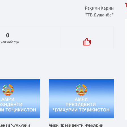
Раҳими Карим
"ТВ Душанбе"
0
аҳои хабарҳо
денти Ҷумҳурии
Амри Президенти Ҷумҳурии