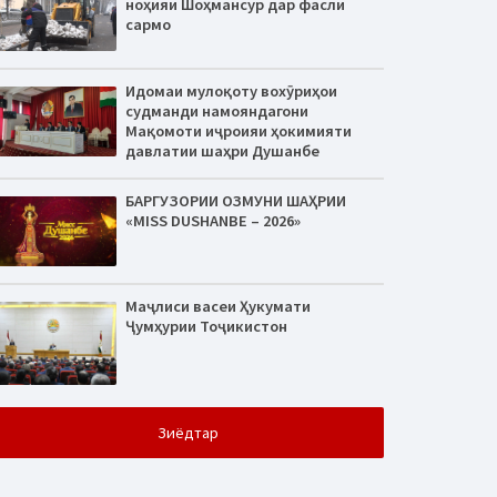
ноҳияи Шоҳмансур дар фасли
сармо
Идомаи мулоқоту вохӯриҳои
судманди намояндагони
Мақомоти иҷроияи ҳокимияти
давлатии шаҳри Душанбе
БАРГУЗОРИИ ОЗМУНИ ШАҲРИИ
«MISS DUSHANBE – 2026»
Маҷлиси васеи Ҳукумати
Ҷумҳурии Тоҷикистон
Зиёдтар