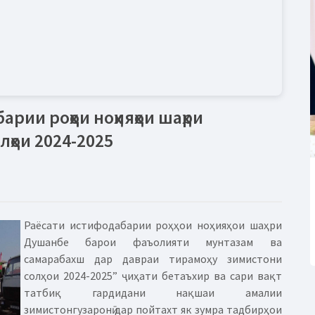
ии роҳҳои ноҳияҳои шаҳри
ҳои 2024-2025
Раёсати истифодабарии роҳҳои ноҳияҳои шаҳри
Душанбе барои фаъолияти мунтазам ва
самарабахш дар давраи тирамоҳу зимистони
солҳои 2024-2025” ҷиҳати бетаъхир ва сари вақт
татбиқ гардидани нақшаи амалии
зимистонгузаронӣ дар пойтахт як зумра тадбирҳои