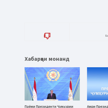
Б
Хабарҳои монанд
Паёми Президенти Ҷумҳурии
Амри Прези