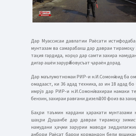
Дар Муассисаи давлатии Раёсати истифодаба
мунтазам ва самарабахш дар давраи тирамоҳу 
таҳия гардида, корҳо дар самти захира намуда
дигар ашёи зарурӣ бовусъат ҷараён дорад.
Дар маълумотномаи РИР-и н.И.Сомонӣ оид ба ом
омадааст, ки 36 адад техника, аз ин 18 адад бо
имрӯз дар РИР-и н.И.Сомонӣ захираи намаки те
бензин, захираи равғани дизелӣ 100 фоиз ва зах
Баҳри таъмин кардани ҳаракати мунтазами 
шаҳри Душанбе дар давраи тирамоҳу зимист
намудани ҳаҷми зарурии маводи зиддилағжиш
анбори Раёсат барои кормандон бели яхшикан, 