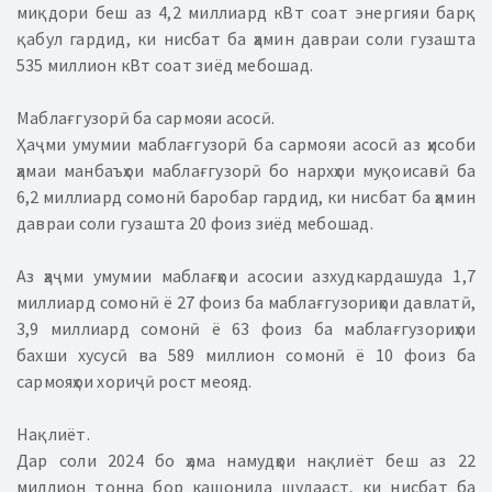
миқдори беш аз 4,2 миллиард кВт соат энергияи барқ
қабул гардид, ки нисбат ба ҳамин давраи соли гузашта
535 миллион кВт соат зиёд мебошад.
Маблағгузорӣ ба сармояи асосӣ.
Ҳаҷми умумии маблағгузорӣ ба сармояи асосӣ аз ҳисоби
ҳамаи манбаъҳои маблағгузорӣ бо нархҳои муқоисавӣ ба
6,2 миллиард сомонӣ баробар гардид, ки нисбат ба ҳамин
давраи соли гузашта 20 фоиз зиёд мебошад.
Аз ҳаҷми умумии маблағҳои асосии азхудкардашуда 1,7
миллиард сомонӣ ё 27 фоиз ба маблағгузориҳои давлатӣ,
3,9 миллиард сомонӣ ё 63 фоиз ба маблағгузориҳои
бахши хусусӣ ва 589 миллион сомонӣ ё 10 фоиз ба
сармояҳои хориҷӣ рост меояд.
Нақлиёт.
Дар соли 2024 бо ҳама намудҳои нақлиёт беш аз 22
миллион тонна бор кашонида шудааст, ки нисбат ба