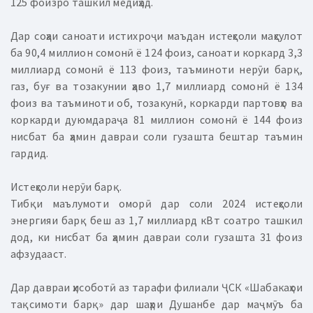
125 фоизро ташкил медиҳад.
Дар соҳаи саноати истихроҷи маъдан истеҳсоли маҳсулот
ба 90,4 миллион сомонӣ ё 124 фоиз, саноати коркард 3,3
миллиард сомонӣ ё 113 фоиз, таъминоти нерӯи барқ,
газ, буғ ва тозакунии ҳаво 1,7 миллиард сомонӣ ё 134
фоиз ва таъминоти об, тозакунӣ, коркарди партовҳо ва
коркарди дуюмдараҷа 81 миллион сомонӣ ё 144 фоиз
нисбат ба ҳамин давраи соли гузашта бештар таъмин
гардид.
Истеҳсоли нерӯи барқ.
Тибқи маълумоти оморӣ дар соли 2024 истеҳсоли
энергияи барқ беш аз 1,7 миллиард кВт соатро ташкил
дод, ки нисбат ба ҳамин давраи соли гузашта 31 фоиз
афзудааст.
Дар давраи ҳисоботӣ аз тарафи филиали ҶСК «Шабакаҳои
тақсимоти барқ» дар шаҳри Душанбе дар маҷмӯъ ба