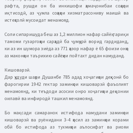
рафта, рушди он ба инкишофи ҳамаҷонибаи соҳаҳои
иқтисодӣ, аз ҷумла соҳаҳои хизматрасониву маишӣ ва
истеҳсолӣ мусоидат менамояд.
Соли сипаришуда беш аз 1,2 миллион нафар сайёҳ тариқи
тамоми гузаргоҳҳои сарҳадӣ ба ҷумҳурӣ ворид гардиданд,
ки аз ин шумора зиёда аз 771 ҳазор нафар ё 65 фоизи онҳо
аз маконҳои таърихию сайёҳии пойтахт дидан намуданд.
Кишоварзӣ.
Дар ҳудуди шаҳри Душанбе 785 адад хоҷагиҳои деҳқонӣ бо
фарогирии 1942 гектар заминҳои кишоварзӣ фаъолият
менамоянд, ки теъдоди асосии онро хоҷагиҳои деҳқонии
оилавӣ ва инфиродӣ ташкил менамоянд.
Бо мақсади самаранок истифода намудани заминҳои
кишоварзӣ ва руёнидани 3-4 ҳосил аз заминҳои корами
обӣ бо истифода аз тухмиҳои аълосифат ва риояи