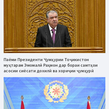
Паёми Президенти Ҷумҳурии Тоҷикистон
муҳтарам Эмомалӣ Раҳмон дар бораи самтҳои
асосии сиёсати дохилӣ ва хориҷии ҷумҳурӣ