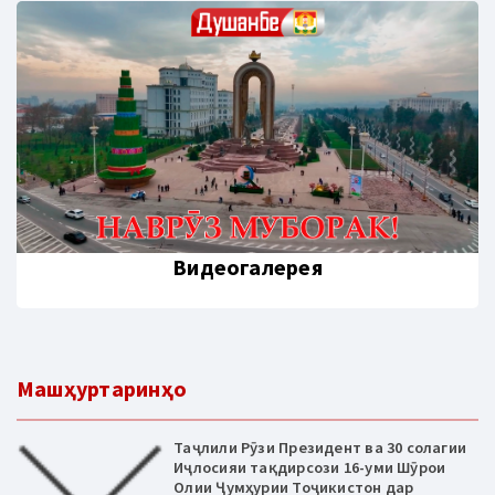
Видеогалерея
Машҳуртаринҳо
Таҷлили Рӯзи Президент ва 30 солагии
Иҷлосияи тақдирсози 16-уми Шӯрои
Олии Ҷумҳурии Тоҷикистон дар