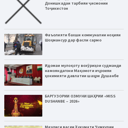
Донишкадаи тарбияи ҷисмонии
Тоҷикистон
Фаъолияти бахши коммуналии ноҳияи
Шоҳмансур дар фасли сармо
Идомаи мулоқоту вохӯриҳои судманди
намояндагони Мақомоти иҷроияи
ҳокимияти давлатии шаҳри Душанбе
БАРГУЗОРИИ ОЗМУНИ ШАҲРИИ «MISS
DUSHANBE – 2026»
Маҷлиси васеи Ҳукумати Ҷумҳурии