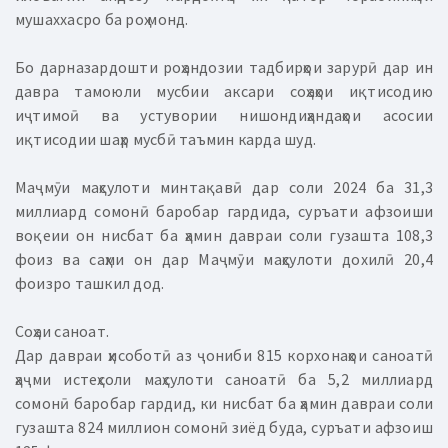
мушаххасро ба роҳ монд.
Бо дарназардошти роҳандозии тадбирҳои зарурӣ дар ин
давра тамоюли мусбии аксари соҳаҳои иқтисодию
иҷтимоӣ ва устувории нишондиҳандаҳои асосии
иқтисодии шаҳр мусбӣ таъмин карда шуд.
Маҷмӯи маҳсулоти минтақавӣ дар соли 2024 ба 31,3
миллиард сомонӣ баробар гардида, суръати афзоиши
воқеии он нисбат ба ҳамин давраи соли гузашта 108,3
фоиз ва саҳми он дар Маҷмӯи маҳсулоти дохилӣ 20,4
фоизро ташкил дод.
Соҳаи саноат.
Дар давраи ҳисоботӣ аз ҷониби 815 корхонаҳои саноатӣ
ҳаҷми истеҳсоли маҳсулоти саноатӣ ба 5,2 миллиард
сомонӣ баробар гардид, ки нисбат ба ҳамин давраи соли
гузашта 824 миллион сомонӣ зиёд буда, суръати афзоиш