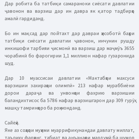
Дар робита ба татбиқи самараноки сиёсати давлатии
ҷавонон ва варзиш дар ин давра як қатор тадбирҳо
амалӣ гардиданд.
Бо ин мақсад дар пойтахт дар давраи ҳисоботӣ баҳри
татбиқи сиёсати давлатии ҷавонон, инчунин рушду
инкишофи тарбияи ҷисмонӣ ва варзиш дар маҷмӯъ 3655
чорабинӣ бо фарогирии 1,1 миллион нафар гузаронида
шуд.
Дар 10 муассисаи давлатии «Мактабҳои махсуси
варзишии захираҳои олимпӣ» 213 нафар мураббиёни
дорои дараҷа ва унвонҳои фахрию варзишии
баландихтисос ба 5786 нафар варзишгарон дар 309 гурӯҳ
машқу тамринҳоро ба роҳ монданд.
Сайёҳӣ.
Яке аз соҳаҳои муҳими муаррификунандаи давлату миллат,
таъриху фарҳанг, табиат ва анъанаҳои мардумӣ ба шумор