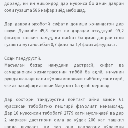
доранд, ки ин нишондод дар муқоиса бо ҳамин давраи
соли гузашта 586 нафар зиёд мебошад.
Дар давраи ҳисоботӣ сифати дониши хонандагон дар
шаҳри Душанбе 45,8 фоиз ва дараҷаи азхудкунӣ 99,2
фоизро ташкил намуд, ки нисбат ба ҳамин давраи соли
гузашта мутаносибан 0,7 фоиз ва 1,4 фоиз афзудааст.
Соҳаи тандурустӣ.
Масъалаи беҳтар намудани дастрасӣ, сифат ва
самаранокии хизматрасонии тиббӣ ба аҳолӣ, инчунин
рушди шаклҳои нави кӯмаки аввалияи тиббиву санитарӣ,
яке аз вазифаҳои асосии Мақомот ба ҳисоб меравад.
Дар сохтори тандурустии пойтахт айни замон 61
муассисаи табобатию пешгирӣ фаъолият менамоянд.
Дар 16 муассисаи табобатӣ 2779 кати муолиҷавӣ ва дар
2 маркази дастгирии оила ва кӯдак 200 кат ташкил
карда шудааст, ки дар онҳо наврасону кӯдакони