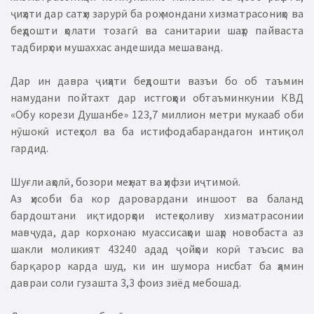
ҷиҳати дар сатҳи зарурӣ ба роҳ мондани хизматрасониҳо ва
беҳдошти ҳолати тозагӣ ва санитарии шаҳр пайваста
тадбирҳои мушаххас андешида мешаванд.
Дар ин давра ҷиҳати беҳдошти вазъи бо об таъмин
намудани пойтахт дар истгоҳҳои обтаъминкунии КВД
«Обу корези Душанбе» 123,7 миллион метри мукааб оби
нӯшокӣ истеҳсол ва ба истифодабарандагон интиқол
гардид.
Шуғли аҳолӣ, бозори меҳнат ва ҳифзи иҷтимоӣ.
Аз ҳисоби ба кор даровардани иншоот ва баланд
бардоштани иқтидорҳои истеҳсоливу хизматрасонии
мавҷуда, дар корхонаю муассисаҳои шаҳр новобаста аз
шакли моликият 43240 адад ҷойҳои корӣ таъсис ва
барқарор карда шуд, ки ин шумора нисбат ба ҳамин
давраи соли гузашта 3,3 фоиз зиёд мебошад.