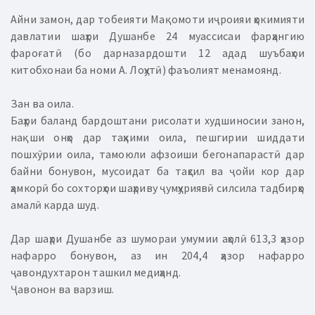
Айни замон, дар тобеияти Мақомоти иҷроияи ҳокимияти
давлатии шаҳри Душанбе 24 муассисаи фарҳангию
фароғатӣ (бо дарназардошти 12 адад шуъбаҳои
китобхонаи ба номи А. Лоҳутӣ) фаъолият менамоянд.
Зан ва оила.
Баҳри баланд бардоштани рисолати худшиносии занон,
нақши онҳо дар таҳкими оила, пешгирии шиддати
пошхӯрии оила, тамоюли афзоиши бегонапарастӣ дар
байни бонувон, мусоидат ба таҳсил ва ҷойи кор дар
ҳамкорӣ бо сохторҳои шаҳриву ҷумҳуриявӣ силсила тадбирҳо
амалӣ карда шуд.
Дар шаҳри Душанбе аз шумораи умумии аҳолӣ 613,3 ҳазор
нафарро бонувон, аз ин 204,4 ҳазор нафарро
ҷавондухтарон ташкил медиҳанд.
Ҷавонон ва варзиш.