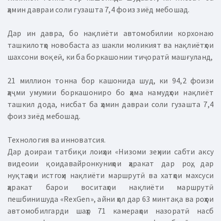
ҳамин давраи соли гузашта 7,4 фоиз зиёд мебошад.
Дар ин давра, бо нақлиёти автомобилии корхонаю
ташкилотҳо новобаста аз шакли моликият ва нақлиётҳои
шахсони воқеӣ, ки ба боркашонии тиҷоратӣ машғуланд,
21 миллион тонна бор кашонида шуд, ки 94,2 фоизи
ҳаҷми умумии боркашониро бо ҳама намудҳои нақлиёт
ташкил дода, нисбат ба ҳамин давраи соли гузашта 7,4
фоиз зиёд мебошад.
Технология ва инноватсия.
Дар доираи татбиқи лоиҳаи «Низоми зеҳнии сабти аксу
видеоии қоидавайронкуниҳои ҳаракат дар роҳ, дар
нуқтаҳои истгоҳи нақлиёти маршрутӣ ва хатҳои махсуси
ҳаракат барои воситаҳои нақлиёти маршрутӣ
пешбинишуда «RexGen», айни ҳол дар 63 минтақа ва роҳҳои
автомобилгарди шаҳр 71 камераҳои назоратӣ насб