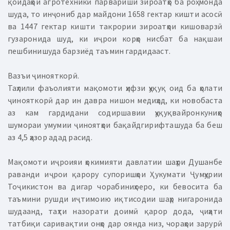
қоидаҳои агротехникӣ парвариши зироатҳо ба роҳ монда
шуда, то инҷониб дар майдони 1658 гектар кишти асосӣ
ва 1447 гектар кишти такрории зироатҳои кишоварзӣ
гузаронида шуд, ки иҷрои корҳо нисбат ба нақшаи
пешбинишуда барзиёд таъмин гардидааст.
Вазъи ҷинояткорӣ.
Таҳлили фаъолияти мақомоти ҳифзи ҳуқуқ оид ба ҳолати
ҷинояткорӣ дар ин давра нишон медиҳад, ки новобаста
аз кам гардидани содиршавии ҳуқуқвайронкуниҳо
шумораи умумии ҷиноятҳои бақайдгирифташуда ба беш
аз 4,5 ҳазор адад расид.
Мақомоти иҷроияи ҳокимияти давлатии шаҳри Душанбе
раванди иҷрои қарору супоришҳои Ҳукумати Ҷумҳурии
Тоҷикистон ва дигар чорабиниҳоеро, ки бевосита ба
таъмини рушди иҷтимоию иқтисодии шаҳр нигаронида
шудаанд, таҳти назорати доимӣ қарор дода, ҷиҳати
татбиқи саривақтии онҳо дар оянда низ, чораҳои зарурӣ