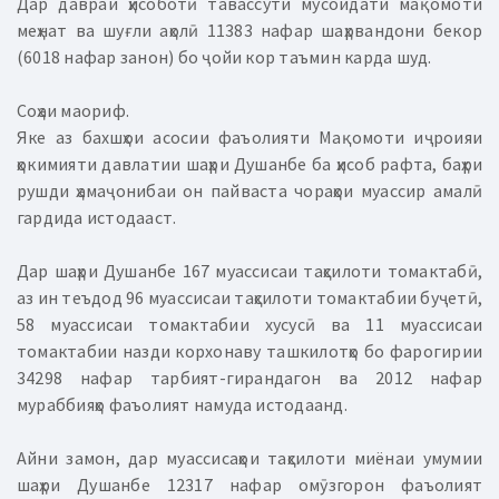
Дар давраи ҳисоботӣ тавассути мусоидати мақомоти
меҳнат ва шуғли аҳолӣ 11383 нафар шаҳрвандони бекор
(6018 нафар занон) бо ҷойи кор таъмин карда шуд.
Соҳаи маориф.
Яке аз бахшҳои асосии фаъолияти Мақомоти иҷроияи
ҳокимияти давлатии шаҳри Душанбе ба ҳисоб рафта, баҳри
рушди ҳамаҷонибаи он пайваста чораҳои муассир амалӣ
гардида истодааст.
Дар шаҳри Душанбе 167 муассисаи таҳсилоти томактабӣ,
аз ин теъдод 96 муассисаи таҳсилоти томактабии буҷетӣ,
58 муассисаи томактабии хусусӣ ва 11 муассисаи
томактабии назди корхонаву ташкилотҳо бо фарогирии
34298 нафар тарбият-гирандагон ва 2012 нафар
мураббияҳо фаъолият намуда истодаанд.
Айни замон, дар муассисаҳои таҳсилоти миёнаи умумии
шаҳри Душанбе 12317 нафар омӯзгорон фаъолият