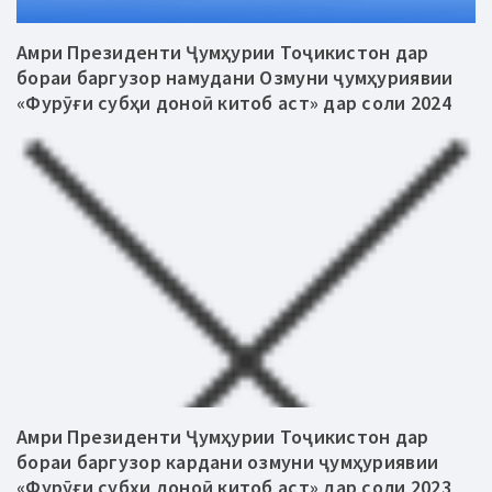
Амри Президенти Ҷумҳурии Тоҷикистон дар
бораи баргузор намудани Озмуни ҷумҳуриявии
«Фурӯғи субҳи доноӣ китоб аст» дар соли 2024
Амри Президенти Ҷумҳурии Тоҷикистон дар
бораи баргузор кардани озмуни ҷумҳуриявии
«Фурӯғи субҳи доноӣ китоб аст» дар соли 2023