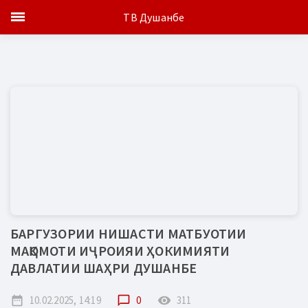
ТВ Душанбе
БАРГУЗОРИИ НИШАСТИ МАТБУОТИИ
МАҚОМОТИ ИҶРОИЯИ ҲОКИМИЯТИ
ДАВЛАТИИ ШАҲРИ ДУШАНБЕ
date_range
10.02.2025, 14:19
chat_bubble_outline
0
remove_red_eye
311