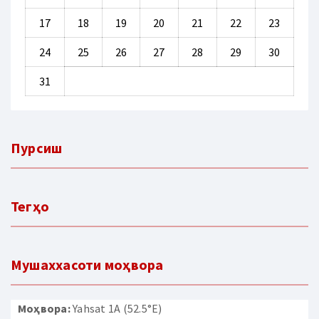
17
18
19
20
21
22
23
24
25
26
27
28
29
30
31
Пурсиш
Тегҳо
Мушаххасоти моҳвора
Моҳвора:
Yahsat 1A (52.5°E)