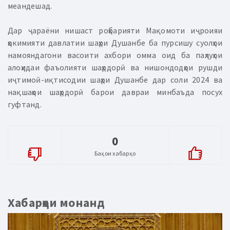
меандешад.
Дар ҷараёни нишаст роҳбарияти Мақомоти иҷроияи
ҳокимияти давлатии шаҳри Душанбе ба пурсишу суолҳои
намояндагони васоити ахбори омма оид ба паҳлуҳои
алоҳидаи фаъолияти шаҳрдорӣ ва нишондодҳои рушди
иҷтимоӣ-иқтисодии шаҳри Душанбе дар соли 2024 ва
нақшаҳои шаҳрдорӣ барои давраи минбаъда посух
гуфтанд.
0
Баҳои хабарҳо
Хабарҳои монанд