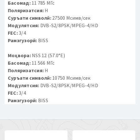
Басомад:
11 785 МГс
Поляризатсия:
H
Суръати символӣ:
27500 Мсимв/сек
Модулятсия:
DVB-S2/8PSK/MPEG-4/HD
FEC:
3/4
Рамзгузорӣ:
BISS
Моҳвора:
NSS 12 (57.0°E)
Басомад:
11 566 МГс
Поляризатсия:
H
Суръати символӣ:
10750 Мсимв/сек
Модулятсия:
DVB-S2/8PSK/MPEG-4/HD
FEC:
3/4
Рамзгузорӣ:
BISS