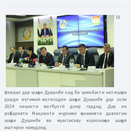
10
феврал дар шаҳри Душанбе оид ба ҷамъбасти натиҷаҳои
рушди иҷтимоӣ-иқтисодии шаҳри Душанбе дар соли
2024 нишасти матбуотӣ доир гардид. Дар он
роҳбарияти Мақомоти иҷроияи ҳокимияти давлатии
шаҳри Душанбе ва муассисаву корхонаҳои шаҳрӣ
иштирок намуданд.