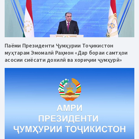
Паёми Президенти Ҷумҳурии Тоҷикистон
муҳтарам Эмомалӣ Раҳмон «Дар бораи самтҳои
асосии сиёсати дохилӣ ва хориҷии ҷумҳурӣ»