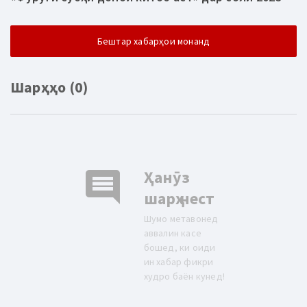
Бештар хабарҳои монанд
Шарҳҳо (0)
comment
Ҳанӯз
шарҳ нест
Шумо метавонед
аввалин касе
бошед, ки оиди
ин хабар фикри
худро баён кунед!