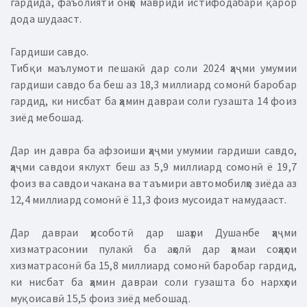
гардида, фаъолияти онҳо мавриди истифодабарӣ қарор
дода шудааст.
Гардиши савдо.
Тибқи маълумоти пешакӣ дар соли 2024 ҳаҷми умумии
гардиши савдо ба беш аз 18,3 миллиард сомонӣ баробар
гардид, ки нисбат ба ҳамин давраи соли гузашта 14 фоиз
зиёд мебошад.
Дар ин давра ба афзоиши ҳаҷми умумии гардиши савдо,
ҳаҷми савдои яклухт беш аз 5,9 миллиард сомонӣ ё 19,7
фоиз ва савдои чакана ва таъмири автомобилҳо зиёда аз
12,4 миллиард сомонӣ ё 11,3 фоиз мусоидат намудааст.
Дар давраи ҳисоботӣ дар шаҳри Душанбе ҳаҷми
хизматрасонии пулакӣ ба аҳолӣ дар ҳамаи соҳаҳои
хизматрасонӣ ба 15,8 миллиард сомонӣ баробар гардид,
ки нисбат ба ҳамин давраи соли гузашта бо нархҳои
муқоисавӣ 15,5 фоиз зиёд мебошад.