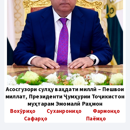
Aсосгузори сулҳу ваҳдати миллӣ – Пешвои
миллат, Президенти Ҷумҳурии Тоҷикистон
муҳтарам Эмомалӣ Раҳмон
Вохӯриҳо
Суханрониҳо
Фармонҳо
Сафарҳо
Паёмҳо