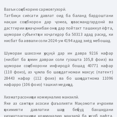
Вазъи соҳибкорию сармоягузорӣ.
Татбиқи сиёсати давлат оид ба баланд бардоштани
нақши соҳибкорон дар ҷомеа, ҳавасмандгардонӣ ва
дастгирии ҳамаҷонибаи онҳо дар пойтахт ташаккул ёфта,
шумораи субъектҳои хоҷагидор ба 50313 адад расид, ки
нисбат ба аввали соли 2024-ум 4194 адад зиёд мебошад.
Шумораи шахсони ҳуқуқӣ дар ин давра 9216 нафар
(нисбат ба ҳамин давраи соли гузашта 105,8 фоиз) ва
шумораи соҳибкорони инфиродӣ бошад 40771 нафар
(110 фоиз), аз ҷумла бо шаҳодатномаи махсус (патент)
28443 нафар (112 фоиз) ва бо шаҳодатнома 11096
нафарро (106 фоиз) ташкил медиҳад.
Хизматрасониҳои коммуналию манзилӣ.
Яке аз самтҳои асосии фаъолияти Мақомоти иҷроияи
ҳокимияти давлатии шаҳр беҳбуд бахшидани
хизматрасониҳои коммуналию манзилӣ ба ҳисоб рафта,