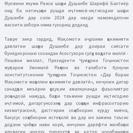
Муовини якуми Раиси шаҳри Душанбе Шарифӣ Бахтиёр
оид ба натиҷаҳои рушди иҷтимоӣ-иқтисодии шаҳри
Душанбе дар соли 2024 дар назди намояндагони
васоити ахбори омма гузориш доданд.
Тавре зикр гардид, Мақомоти иҷроияи ҳокимияти
давлатии шаҳри Душанбе дар доираи сиёсати
бунёдкоронаю созандаи Асосгузори сулҳу ваҳдати миллӣ -
Пешвои миллат, Президенти Ҷумҳурии Тоҷикистон
муҳтарам Эмомалӣ Раҳмон ва талаботи Қонуни
конститутсионии Ҷумҳурии Тоҷикистон «Дар бораи
Мақомоти маҳаллии ҳокимияти давлатӣ», инчунин дигар
санадҳои меъёрии ҳуқуқии амалкунанда фаъолиятро
роҳандозӣ намуда, баҳри таъмини рушди иқтисодию
иҷтимоӣ, дигаргунсозиҳо дар соҳаҳои инфрасохторию
хизматрасонӣ, дастгирии соҳибкории хурду миёна,
бахусус соҳибкории истеҳсолӣ ва дар ин замина таъсис
додани ҷойҳои нави корӣ, инчунин дарёфти манбаҳои
иловагии андозу пардохтҳо як қатор чорабиниҳои