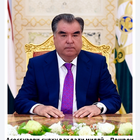
Aсосгузори сулҳу ваҳдати миллӣ – Пешвои