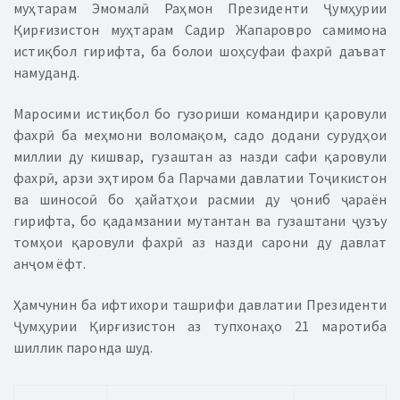
муҳтарам Эмомалӣ Раҳмон Президенти Ҷумҳурии
Қирғизистон муҳтарам Садир Жапаровро самимона
истиқбол гирифта, ба болои шоҳсуфаи фахрӣ даъват
намуданд.
Маросими истиқбол бо гузориши командири қаровули
фахрӣ ба меҳмони воломақом, садо додани сурудҳои
миллии ду кишвар, гузаштан аз назди сафи қаровули
фахрӣ, арзи эҳтиром ба Парчами давлатии Тоҷикистон
ва шиносоӣ бо ҳайатҳои расмии ду ҷониб ҷараён
гирифта, бо қадамзании мутантан ва гузаштани ҷузъу
томҳои қаровули фахрӣ аз назди сарони ду давлат
анҷом ёфт.
Ҳамчунин ба ифтихори ташрифи давлатии Президенти
Ҷумҳурии Қирғизистон аз тупхонаҳо 21 маротиба
шиллик паронда шуд.