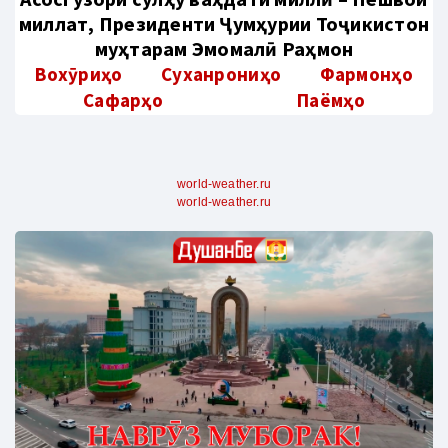
миллат, Президенти Ҷумҳурии Тоҷикистон
муҳтарам Эмомалӣ Раҳмон
Вохӯриҳо
Суханрониҳо
Фармонҳо
Сафарҳо
Паёмҳо
world-weather.ru
world-weather.ru