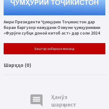
Амри Президенти Ҷумҳурии Тоҷикистон дар
бораи баргузор намудани Озмуни ҷумҳуриявии
«Фурӯғи субҳи доноӣ китоб аст» дар соли 2024
Бештар хабарҳои монанд
Шарҳҳо (0)
comment
Ҳанӯз
шарҳ нест