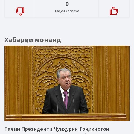
0
Баҳои хабарҳо
Хабарҳои монанд
Паёми Президенти Ҷумҳурии Тоҷикистон