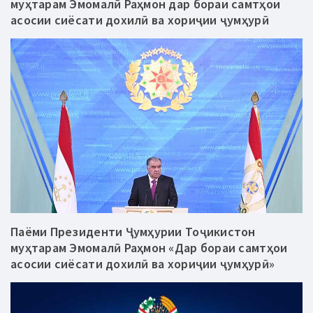
муҳтарам Эмомалӣ Раҳмон дар бораи самтҳои
асосии сиёсати дохилӣ ва хориҷии ҷумҳурӣ
Паёми Президенти Ҷумҳурии Тоҷикистон
муҳтарам Эмомалӣ Раҳмон «Дар бораи самтҳои
асосии сиёсати дохилӣ ва хориҷии ҷумҳурӣ»