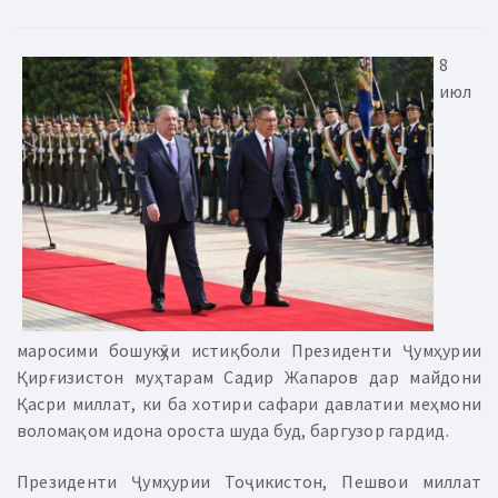
8
июл
маросими бошукӯҳи истиқболи Президенти Ҷумҳурии
Қирғизистон муҳтарам Садир Жапаров дар майдони
Қасри миллат, ки ба хотири сафари давлатии меҳмони
воломақом идона ороста шуда буд, баргузор гардид.
Президенти Ҷумҳурии Тоҷикистон, Пешвои миллат