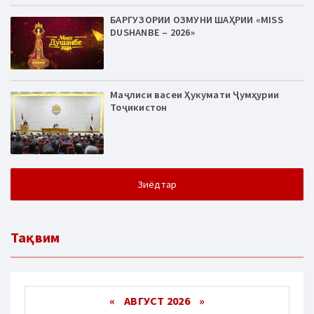
БАРГУЗОРИИ ОЗМУНИ ШАҲРИИ «MISS
DUSHANBE – 2026»
Маҷлиси васеи Ҳукумати Ҷумҳурии
Тоҷикистон
Зиёдтар
Тақвим
«
АВГУСТ 2026 »