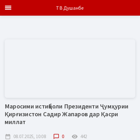
ТВ Душанбе
Маросими истиқболи Президенти Ҷумҳурии
Қирғизистон Садир Жапаров дар Қасри
миллат
date_range
08.07.2025, 10:08
chat_bubble_outline
0
remove_red_eye
442