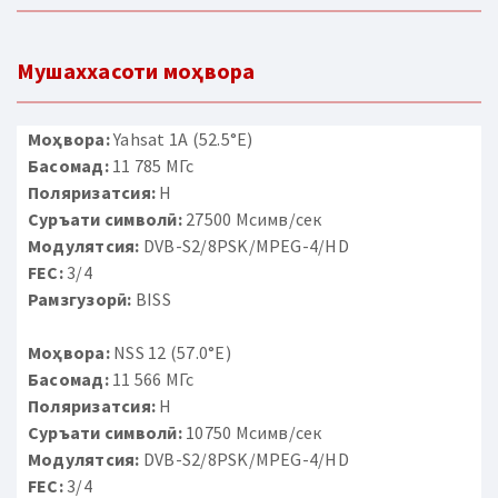
Мушаххасоти моҳвора
Моҳвора:
Yahsat 1A (52.5°E)
Басомад:
11 785 МГс
Поляризатсия:
H
Суръати символӣ:
27500 Мсимв/сек
Модулятсия:
DVB-S2/8PSK/MPEG-4/HD
FEC:
3/4
Рамзгузорӣ:
BISS
Моҳвора:
NSS 12 (57.0°E)
Басомад:
11 566 МГс
Поляризатсия:
H
Суръати символӣ:
10750 Мсимв/сек
Модулятсия:
DVB-S2/8PSK/MPEG-4/HD
FEC:
3/4