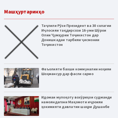
Машҳуртаринҳо
Таҷлили Рӯзи Президент ва 30 солагии
Иҷлосияи тақдирсози 16-уми Шӯрои
Олии Ҷумҳурии Тоҷикистон дар
Донишкадаи тарбияи ҷисмонии
Тоҷикистон
Фаъолияти бахши коммуналии ноҳияи
Шоҳмансур дар фасли сармо
Идомаи мулоқоту вохӯриҳои судманди
намояндагони Мақомоти иҷроияи
ҳокимияти давлатии шаҳри Душанбе