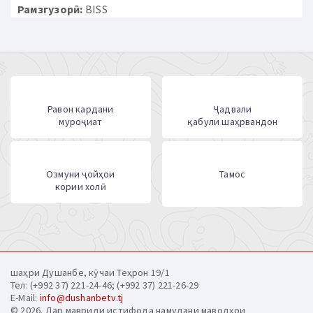
Рамзгузорӣ:
BISS
Равон кардани
Ҷадвали
муроҷиат
қабули шаҳрвандон
Озмуни ҷойҳои
Тамос
кории холӣ
шаҳри Душанбе, кӯчаи Теҳрон 19/1
Тел: (+992 37) 221-24-46; (+992 37) 221-26-29
E-Mail:
info@dushanbetv.tj
© 2026. Дар мавриди истифода намудани маводҳои