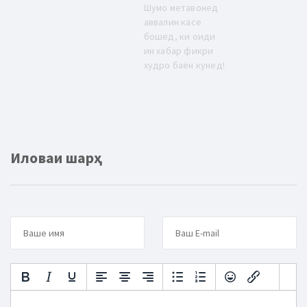
Шумо метавонед
аввалин касе
бошед, ки оиди
ин хабар фикри
худро баён кунед!
Иловаи шарҳ