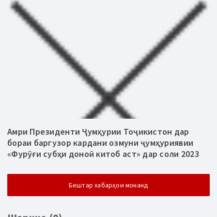
Амри Президенти Ҷумҳурии Тоҷикистон дар
бораи баргузор кардани озмуни ҷумҳуриявии
«Фурӯғи субҳи доноӣ китоб аст» дар соли 2023
Бештар хабарҳои монанд