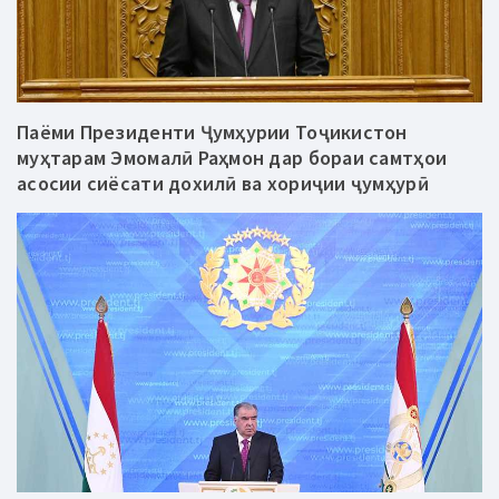
Паёми Президенти Ҷумҳурии Тоҷикистон
муҳтарам Эмомалӣ Раҳмон дар бораи самтҳои
асосии сиёсати дохилӣ ва хориҷии ҷумҳурӣ