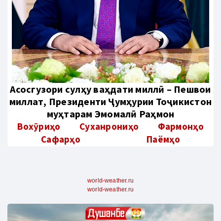
Aсосгузори сулҳу ваҳдати миллӣ – Пешвои
миллат, Президенти Ҷумҳурии Тоҷикистон
муҳтарам Эмомалӣ Раҳмон
Вохӯриҳо
Суханрониҳо
Фармонҳо
Сафарҳо
Паёмҳо
world-weather.ru
world-weather.ru