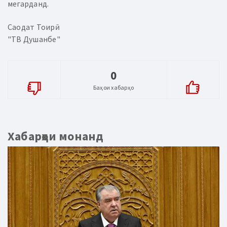
мегарданд.
Саодат Тоирӣ
"ТВ Душанбе"
0
Баҳои хабарҳо
Хабарҳои монанд