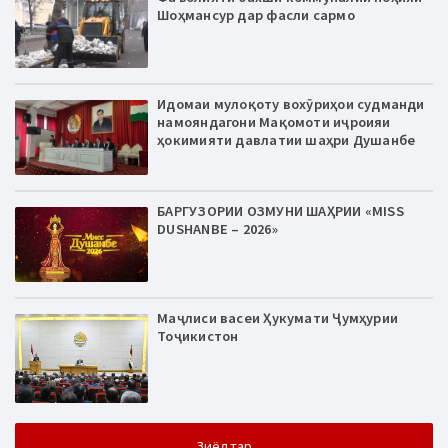
Шоҳмансур дар фасли сармо
Идомаи мулоқоту вохӯриҳои судманди
намояндагони Мақомоти иҷроияи
ҳокимияти давлатии шаҳри Душанбе
БАРГУЗОРИИ ОЗМУНИ ШАҲРИИ «MISS
DUSHANBE – 2026»
Маҷлиси васеи Ҳукумати Ҷумҳурии
Тоҷикистон
Зиёдтар