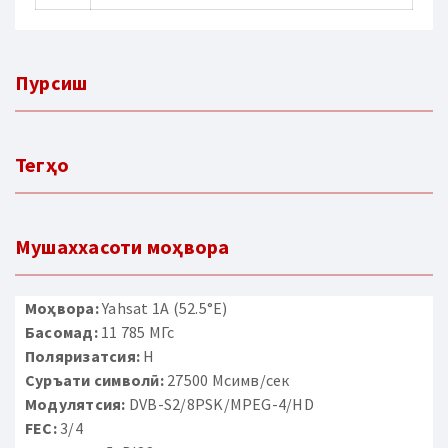
Пурсиш
Тегҳо
Мушаххасоти моҳвора
Моҳвора:
Yahsat 1A (52.5°E)
Басомад:
11 785 МГс
Поляризатсия:
H
Суръати символӣ:
27500 Мсимв/сек
Модулятсия:
DVB-S2/8PSK/MPEG-4/HD
FEC:
3/4