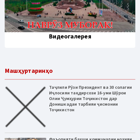
Видеогалерея
Машҳуртаринҳо
Таҷлили Рӯзи Президент ва 30 солагии
Иҷлосияи тақдирсози 16-уми Шӯрои
Олии Ҷумҳурии Тоҷикистон дар
Донишкадаи тарбияи ҷисмонии
Тоҷикистон
Фаъолияти бахши коммуналии ноҳияи