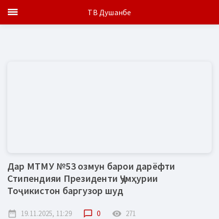
ТВ Душанбе
Дар МТМУ №53 озмун барои дарёфти
Стипендияи Президенти Ҷумҳурии
Тоҷикистон баргузор шуд
date_range
19.11.2025, 11:29
chat_bubble_outline
0
remove_red_eye
271