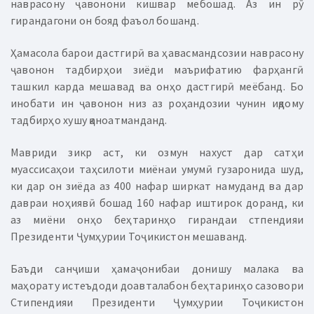
наврасону ҷавонони кишвар мебошад. Аз ин рӯ
гирандагони он бояд фаъол бошанд.
Ҳамасола барои дастгирӣ ва ҳавасмандсозии наврасону
ҷавонон тадбирҳои зиёди маърифатию фарҳангӣ
ташкил карда мешавад ва онҳо дастгирӣ меёбанд. Бо
инобати ин ҷавонон низ аз роҳандозии чунин иқдому
тадбирҳо хушу қаноатманданд.
Мавриди зикр аст, ки озмун нахуст дар сатҳи
муассисаҳои таҳсилоти миёнаи умумӣ гузаронида шуд,
ки дар он зиёда аз 400 нафар ширкат намуданд ва дар
давраи ноҳиявӣ бошад 160 нафар иштирок доранд, ки
аз миёни онҳо беҳтаринҳо гирандаи стпендияи
Президенти Ҷумҳурии Тоҷикистон мешаванд.
Баъди санҷиши ҳамаҷонибаи донишу малака ва
маҳорату истеъдоди доавталабон беҳтаринҳо сазовори
Стипендияи Президенти Ҷумҳурии Тоҷикистон