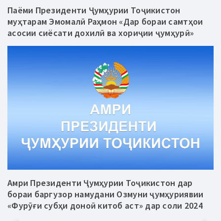
Паёми Президенти Ҷумҳурии Тоҷикистон
муҳтарам Эмомалӣ Раҳмон «Дар бораи самтҳои
асосии сиёсати дохилӣ ва хориҷии ҷумҳурӣ»
Амри Президенти Ҷумҳурии Тоҷикистон дар
бораи баргузор намудани Озмуни ҷумҳуриявии
«Фурӯғи субҳи доноӣ китоб аст» дар соли 2024