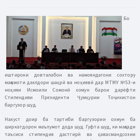
Бо
иштироки довталабон ва намояндагони сохтору
мақомоти дахлдори шаҳрӣ ва ноҳиявӣ дар МТМУ №53-и
ноҳияи Исмоили Сомонӣ озмун барои дарёфти
Стипендияи Президенти Ҷумҳурии Тоҷикистон
баргузор шуд.
Нахуст доир ба тартиби баргузории озмун ба
ширкатдорон маълумот дода шуд. Гуфта шуд, ки мақсади
таъсиси стипендия дастгирӣ ва ҳавасмандсозии