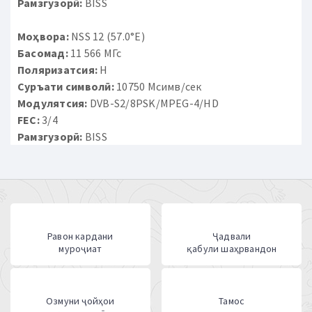
Рамзгузорӣ:
BISS
Моҳвора:
NSS 12 (57.0°E)
Басомад:
11 566 МГс
Поляризатсия:
H
Суръати символӣ:
10750 Мсимв/сек
Модулятсия:
DVB-S2/8PSK/MPEG-4/HD
FEC:
3/4
Рамзгузорӣ:
BISS
Равон кардани
Ҷадвали
муроҷиат
қабули шаҳрвандон
Озмуни ҷойҳои
Тамос