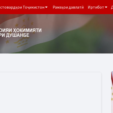
стовардҳои Тоҷикистон
Рамзҳои давлатӣ
Иртибот
Д