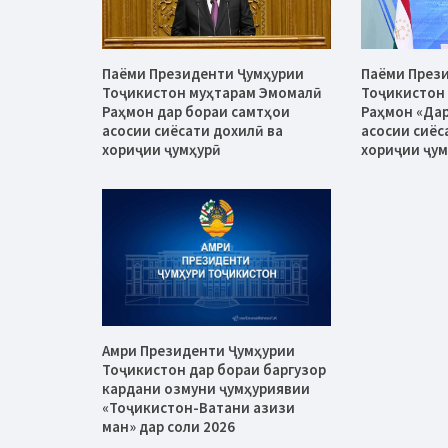
Паёми Президенти Ҷумҳурии
Паёми През
Тоҷикистон муҳтарам Эмомалӣ
Тоҷикистон
Раҳмон дар бораи самтҳои
Раҳмон «Дар
асосии сиёсати дохилӣ ва
асосии сиёс
хориҷии ҷумҳурӣ
хориҷии ҷум
Амри Президенти Ҷумҳурии
Тоҷикистон дар бораи баргузор
кардани озмуни ҷумҳуриявии
«Тоҷикистон-Ватани азизи
ман» дар соли 2026