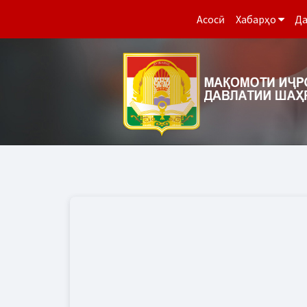
Асосӣ
Хабарҳо
Да