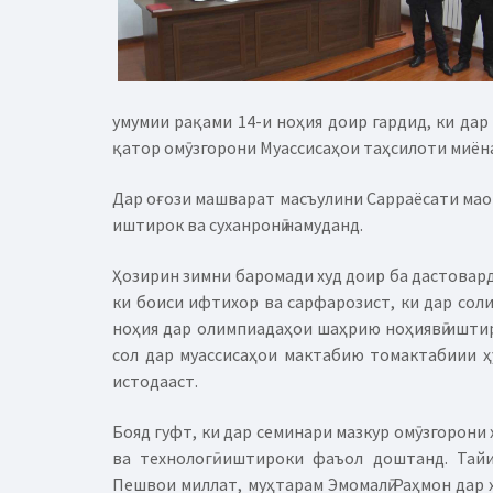
умумии рақами 14-и ноҳия доир гардид, ки дар
қатор омӯзгорони Муассисаҳои таҳсилоти миён
Дар оғози машварат масъулини Сарраёсати ма
иштирок ва суханронӣ намуданд.
Ҳозирин зимни баромади худ доир ба дастовард
ки боиси ифтихор ва сарфарозист, ки дар сол
ноҳия дар олимпиадаҳои шаҳрию ноҳиявӣ иштир
сол дар муассисаҳои мактабию томактабиии ҳ
истодааст.
Бояд гуфт, ки дар семинари мазкур омӯзгорони ҳ
ва технологӣ иштироки фаъол доштанд. Тай
Пешвои миллат, муҳтарам Эмомалӣ Раҳмон дар 