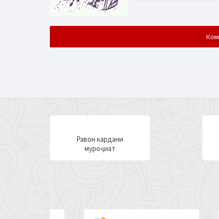
Равон кардани
муроҷиат