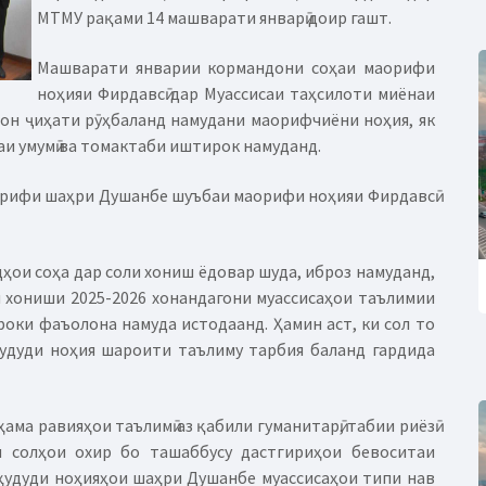
МТМУ рақами 14 машварати январӣ доир гашт.
Машварати январии кормандони соҳаи маорифи
ноҳияи Фирдавсӣ дар Муассисаи таҳсилоти миёнаи
 он ҷиҳати рӯҳбаланд намудани маорифчиёни ноҳия, як
аи умумӣ ва томактаби иштирок намуданд.
орифи шаҳри Душанбе шуъбаи маорифи ноҳияи Фирдавсӣ
ҳои соҳа дар соли хониш ёдовар шуда, иброз намуданд,
и хониши 2025-2026 хонандагони муассисаҳои таълимии
оки фаъолона намуда истодаанд. Ҳамин аст, ки сол то
удуди ноҳия шароити таълиму тарбия баланд гардида
ама равияҳои таълимӣ аз қабили гуманитарӣ, табии риёзӣ
и солҳои охир бо ташаббусу дастгириҳои бевоситаи
ҳудуди ноҳияҳои шаҳри Душанбе муассисаҳои типи нав