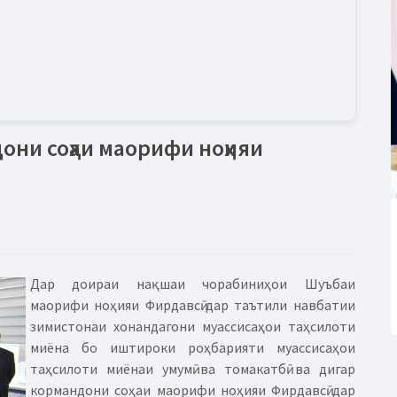
ни соҳаи маорифи ноҳияи
Дар доираи нақшаи чорабиниҳои Шуъбаи
маорифи ноҳияи Фирдавсӣ дар таътили навбатии
зимистонаи хонандагони муассисаҳои таҳсилоти
миёна бо иштироки роҳбарияти муассисаҳои
таҳсилоти миёнаи умумӣ ва томакатбӣ ва дигар
кормандони соҳаи маорифи ноҳияи Фирдавсӣ дар