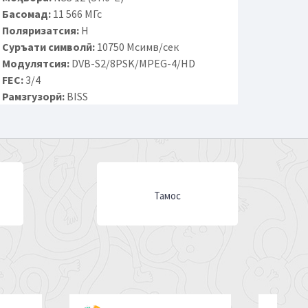
Басомад:
11 566 МГс
Поляризатсия:
H
Суръати символӣ:
10750 Мсимв/сек
Модулятсия:
DVB-S2/8PSK/MPEG-4/HD
FEC:
3/4
Рамзгузорӣ:
BISS
Тамос