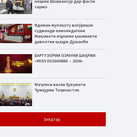
ноҳияи Шоҳмансур дар фасли
сармо
Идомаи мулоқоту вохӯриҳои
судманди намояндагони
Мақомоти иҷроияи ҳокимияти
давлатии шаҳри Душанбе
БАРГУЗОРИИ ОЗМУНИ ШАҲРИИ
«MISS DUSHANBE – 2026»
Маҷлиси васеи Ҳукумати
Ҷумҳурии Тоҷикистон
Зиёдтар