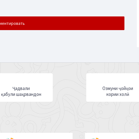
Ҷадвали
Озмуни ҷойҳои
қабули шаҳрвандон
кории холӣ