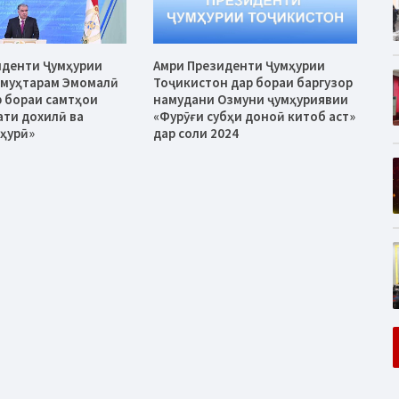
иденти Ҷумҳурии
Амри Президенти Ҷумҳурии
 муҳтарам Эмомалӣ
Тоҷикистон дар бораи баргузор
 бораи самтҳои
намудани Озмуни ҷумҳуриявии
ати дохилӣ ва
«Фурӯғи субҳи доноӣ китоб аст»
ҳурӣ»
дар соли 2024