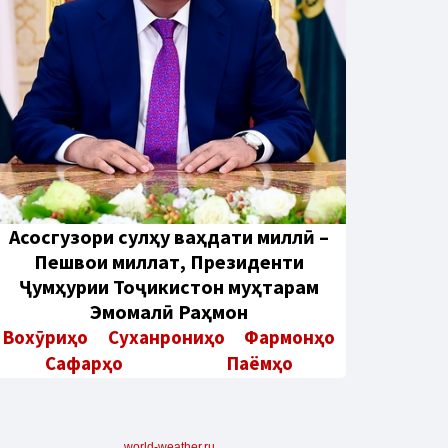
Aсосгузори сулҳу ваҳдати миллӣ –
Пешвои миллат, Президенти
Ҷумҳурии Тоҷикистон муҳтарам
Эмомалӣ Раҳмон
Вохӯриҳо
Суханрониҳо
Фармонҳо
Сафарҳо
Паёмҳо
world-weather.ru