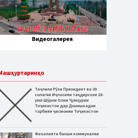
Видеогалерея
Машҳуртаринҳо
Таҷлили Рӯзи Президент ва 30
солагии Иҷлосияи тақдирсози 16-
уми Шӯрои Олии Ҷумҳурии
Тоҷикистон дар Донишкадаи
тарбияи ҷисмонии Тоҷикистон
Фаъолияти бахши коммуналии