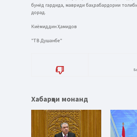
бунёд гардида, мавриди баҳрабардории толиби
дорад.
Киёмиддин Ҳамидов
"ТВ Душанбе"
Б
Хабарҳои монанд