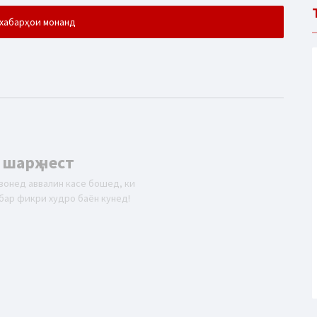
хабарҳои монанд
 шарҳ нест
вонед аввалин касе бошед, ки
бар фикри худро баён кунед!