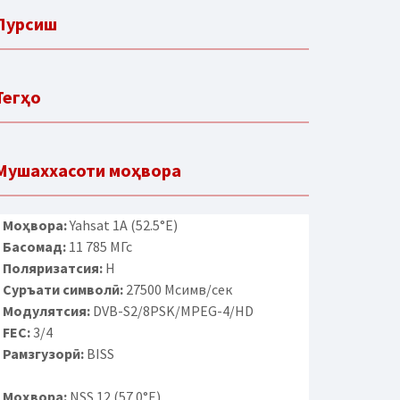
Пурсиш
Тегҳо
Мушаххасоти моҳвора
Моҳвора:
Yahsat 1A (52.5°E)
Басомад:
11 785 МГс
Поляризатсия:
H
Суръати символӣ:
27500 Мсимв/сек
Модулятсия:
DVB-S2/8PSK/MPEG-4/HD
FEC:
3/4
Рамзгузорӣ:
BISS
Моҳвора:
NSS 12 (57.0°E)