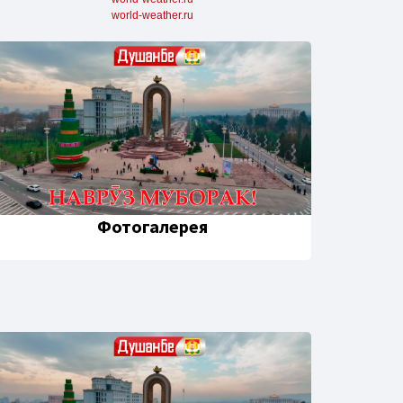
world-weather.ru
Фотогалерея