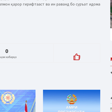
лмон қарор гирифтааст ва ин раванд бо суръат идома
0
аҳои хабарҳо