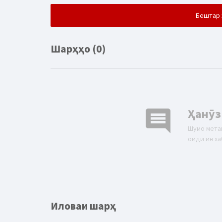
Бештар 
Шарҳҳо (0)
comment
Ҳанӯз
Шумо мета
оиди ин ха
Иловаи шарҳ