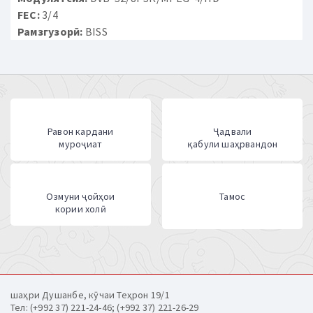
FEC:
3/4
Рамзгузорӣ:
BISS
Равон кардани
Ҷадвали
муроҷиат
қабули шаҳрвандон
Озмуни ҷойҳои
Тамос
кории холӣ
шаҳри Душанбе, кӯчаи Теҳрон 19/1
Тел: (+992 37) 221-24-46; (+992 37) 221-26-29