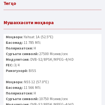
Тегҳо
Мушаххасоти моҳвора
Моҳвора:
Yahsat 1A (52.5°E)
Басомад:
11 785 МГс
Поляризатсия:
H
Суръати символӣ:
27500 Мсимв/сек
Модулятсия:
DVB-S2/8PSK/MPEG-4/HD
FEC:
3/4
Рамзгузорӣ:
BISS
Моҳвора:
NSS 12 (57.0°E)
Басомад:
11 566 МГс
Поляризатсия:
H
Суръати символӣ:
10750 Мсимв/сек
Модулятсия:
DVB-S2/8PSK/MPEG-4/HD