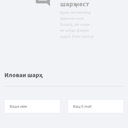
шарҳ нест
Шумо метавонед
аввалин касе
бошед, ки оиди
ин хабар фикри
худро баён кунед!
Иловаи шарҳ