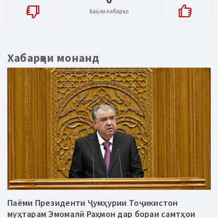
Баҳои хабарҳо
Хабарҳои монанд
Паёми Президенти Ҷумҳурии Тоҷикистон
муҳтарам Эмомалӣ Раҳмон дар бораи самтҳои