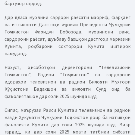
баргузор гардид.
Дар ҷаласа муовини сардори раёсати маориф, фарҳанг
ва иттилооти Дастгоҳи иҷроияи Президенти Ҷумҳурии
Тоҷикистон Фаридун Бобозода, муовинони раис,
сардорони раёсат, шуъбаву бахшҳои дастгоҳи марказии
Кумита, роҳбарони сохторҳои Кумита иштирок
намуданд.
Нахуст, ҳисоботҳои директорони “Телевизиони
Тоҷикистон”, Радиои “Тоҷикистон” ва сардорони
идораҳои телевизион ва радиои Вилояти Мухтори
Кӯҳистони Бадахшон ва вилояти Суғд оид ба
фаъолияташон дар соли 2025 шунида шуд.
Сипас, маърузаи Раиси Кумитаи телевизион ва радиои
назди Ҳукумати Ҷумҳурии Тоҷикистон доир ба натиҷаҳои
фаъолияти Кумита дар соли 2025 шунида шуд. Зикр
гардид, ки дар соли 2025 ҷиҳати татбиқи сиёсати