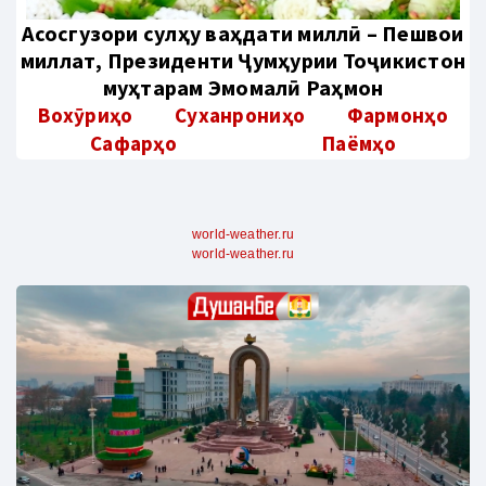
Aсосгузори сулҳу ваҳдати миллӣ – Пешвои
миллат, Президенти Ҷумҳурии Тоҷикистон
муҳтарам Эмомалӣ Раҳмон
Вохӯриҳо
Суханрониҳо
Фармонҳо
Сафарҳо
Паёмҳо
world-weather.ru
world-weather.ru