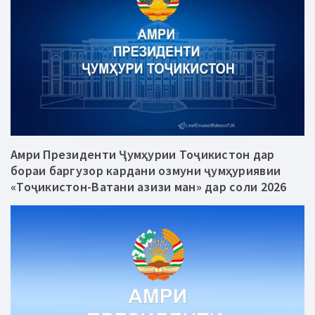
Амри Президенти Ҷумҳурии Тоҷикистон дар
бораи баргузор кардани озмуни ҷумҳуриявии
«Тоҷикистон-Ватани азизи ман» дар соли 2026