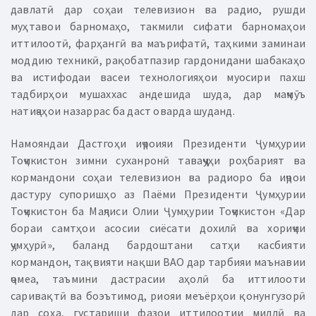
давлатӣ дар соҳаи телевизион ва радио, рушди
муҳтавои барномаҳо, такмили сифати барномаҳои
иттилоотӣ, фарҳангӣ ва маърифатӣ, таҳкими заминаи
моддию техникӣ, рақобатпазир гардонидани шабакаҳо
ва истифодаи васеи технологияҳои муосири пахш
тадбирҳои мушаххас андешида шуда, дар маҷмӯъ
натиҷаҳои назаррас ба даст оварда шуданд.
Намояндаи Дастгоҳи иҷроияи Президенти Ҷумҳурии
Тоҷикистон зимни суханронӣ таваҷҷуҳи роҳбарият ва
кормандони соҳаи телевизион ва радиоро ба иҷрои
дастуру супоришҳо аз Паёми Президенти Ҷумҳурии
Тоҷикистон ба Маҷлиси Олии Ҷумҳурии Тоҷикистон «Дар
бораи самтҳои асосии сиёсати дохилӣ ва хориҷии
ҷумҳурӣ», баланд бардоштани сатҳи касбияти
кормандон, тақвияти нақши ВАО дар тарбияи маънавии
ҷомеа, таъмини дастрасии аҳолӣ ба иттилооти
саривақтӣ ва боэътимод, риояи меъёрҳои қонунгузорӣ
дар соҳа, густариши фазои иттилоотии миллӣ ва