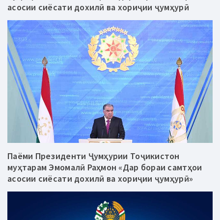
асосии сиёсати дохилӣ ва хориҷии ҷумҳурӣ
Паёми Президенти Ҷумҳурии Тоҷикистон
муҳтарам Эмомалӣ Раҳмон «Дар бораи самтҳои
асосии сиёсати дохилӣ ва хориҷии ҷумҳурӣ»