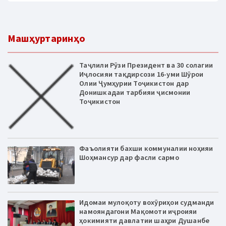
Машҳуртаринҳо
Таҷлили Рӯзи Президент ва 30 солагии
Иҷлосияи тақдирсози 16-уми Шӯрои
Олии Ҷумҳурии Тоҷикистон дар
Донишкадаи тарбияи ҷисмонии
Тоҷикистон
Фаъолияти бахши коммуналии ноҳияи
Шоҳмансур дар фасли сармо
Идомаи мулоқоту вохӯриҳои судманди
намояндагони Мақомоти иҷроияи
ҳокимияти давлатии шаҳри Душанбе