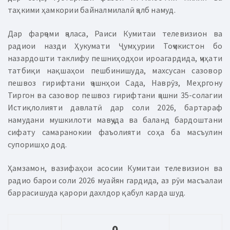
таҳкими ҳамкории байналмилалӣ ҷалб намуд.
Дар фарҷоми ҷаласа, Раиси Кумитаи телевизион ва
радиои назди Ҳукумати Ҷумҳурии Тоҷикистон бо
назардошти таклифу пешниҳодҳои ироагардида, ҷиҳати
татбиқи нақшаҳои пешбинишуда, махсусан сазовор
пешвоз гирифтани ҷашнҳои Сада, Наврӯз, Меҳргону
Тиргон ва сазовор пешвоз гирифтани ҷашни 35-солагии
Истиқлолияти давлатӣ дар соли 2026, бартараф
намудани мушкилоти мавҷуда ва баланд бардоштани
сифату самаранокии фаъолияти соҳа ба масъулин
супоришҳо дод.
Ҳамзамон, вазифаҳои асосии Кумитаи телевизион ва
радио барои соли 2026 муайян гардида, аз рӯи масъалаи
баррасишуда қарори дахлдор қабул карда шуд.
0