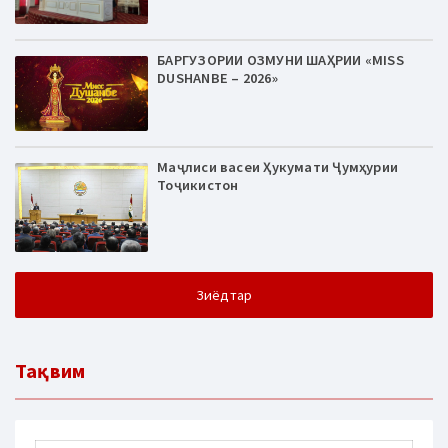
БАРГУЗОРИИ ОЗМУНИ ШАҲРИИ «MISS
DUSHANBE – 2026»
Маҷлиси васеи Ҳукумати Ҷумҳурии
Тоҷикистон
Зиёдтар
Тақвим