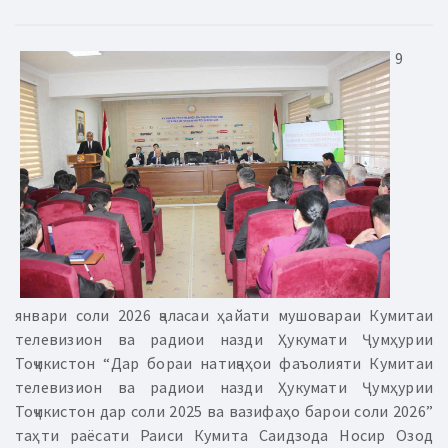
9
январи соли 2026 ҷаласаи ҳайати мушовараи Кумитаи
телевизион ва радиои назди Ҳукумати Ҷумҳурии
Тоҷикистон “Дар бораи натиҷаҳои фаъолияти Кумитаи
телевизион ва радиои назди Ҳукумати Ҷумҳурии
Тоҷикистон дар соли 2025 ва вазифаҳо барои соли 2026”
таҳти раёсати Раиси Кумита Саидзода Носир Озод