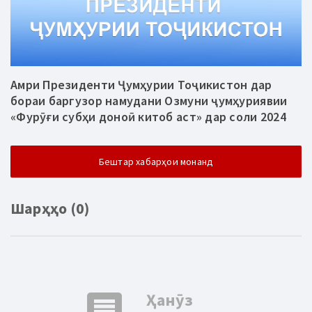
Амри Президенти Ҷумҳурии Тоҷикистон дар
бораи баргузор намудани Озмуни ҷумҳуриявии
«Фурӯғи субҳи доноӣ китоб аст» дар соли 2024
Бештар хабарҳои монанд
Шарҳҳо (0)
comment
Ҳанӯз