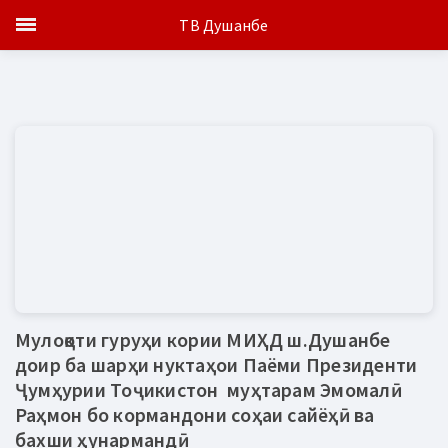
ТВ Душанбе
Мулоқоти гуруҳи кории МИҲД ш.Душанбе
доир ба шарҳи нуктаҳои Паёми Президенти
Ҷумҳурии Тоҷикистон муҳтарам Эмомалӣ
Раҳмон бо кормандони соҳаи сайёҳӣ ва
бахши ҳунармандӣ