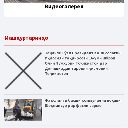
Видеогалерея
Машҳуртаринҳо
Таҷлили Рӯзи Президент ва 30 солагии
Иҷлосияи тақдирсози 16-уми Шӯрои
Олии Ҷумҳурии Тоҷикистон дар
Донишкадаи тарбияи ҷисмонии
Тоҷикистон
Фаъолияти бахши коммуналии ноҳияи
Шоҳмансур дар фасли сармо