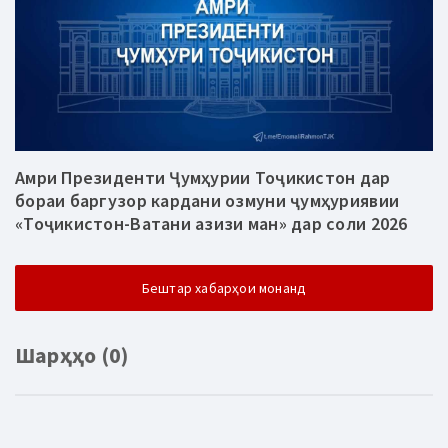
Амри Президенти Ҷумҳурии Тоҷикистон дар
бораи баргузор кардани озмуни ҷумҳуриявии
«Тоҷикистон-Ватани азизи ман» дар соли 2026
Бештар хабарҳои монанд
Шарҳҳо (0)