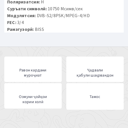
Поляризатсия:
H
Суръати символӣ:
10750 Мсимв/сек
Модулятсия:
DVB-S2/8PSK/MPEG-4/HD
FEC:
3/4
Рамзгузорӣ:
BISS
Равон кардани
Ҷадвали
муроҷиат
қабули шаҳрвандон
Озмуни ҷойҳои
Тамос
кории холӣ