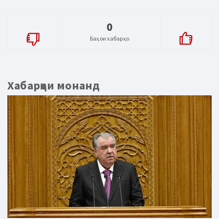
0
Баҳои хабарҳо
Хабарҳои монанд