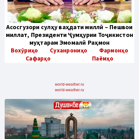
Aсосгузори сулҳу ваҳдати миллӣ – Пешвои
миллат, Президенти Ҷумҳурии Тоҷикистон
муҳтарам Эмомалӣ Раҳмон
Вохӯриҳо
Суханрониҳо
Фармонҳо
Сафарҳо
Паёмҳо
world-weather.ru
world-weather.ru