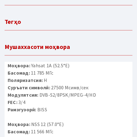
Тегҳо
Мушаххасоти моҳвора
Моҳвора:
Yahsat 1A (52.5°E)
Басомад:
11 785 МГс
Поляризатсия:
H
Суръати символӣ:
27500 Мсимв/сек
Модулятсия:
DVB-S2/8PSK/MPEG-4/HD
FEC:
3/4
Рамзгузорӣ:
BISS
Моҳвора:
NSS 12 (57.0°E)
Басомад:
11 566 МГс