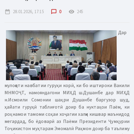
date_range
28.01.2026, 17:15
chat_bubble_outline
0
remove_red_eye
245
Дар
мулоқоти навбатии гуруҳи корӣ, ки бо иштироки Вакили
МНМОҶТ, намояндагони МИҲД ш.Душанбе дар МИҲД
н.Исмоили Сомонии шаҳри Душанбе баргузор шуд,
ҳайати гуруҳӣ таблиғотӣ доир ба нуктаҳои Паём, ки
роҳнамои тамоми соҳаи хоҷагии халқи кишвар маънидод
мегардад, бо ёдоварӣ аз Паёми Президенти Ҷумҳурии
Тоҷикистон муҳтарам Эмомалӣ Раҳмон доир ба таълиму