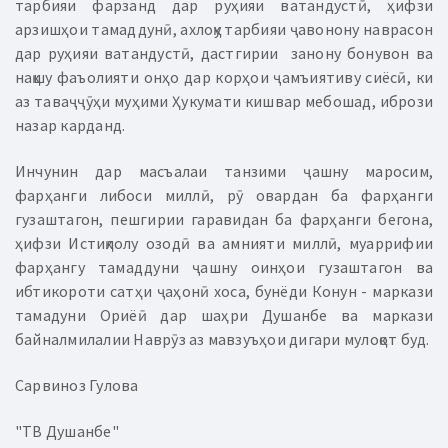
тарбияи фарзанд дар руҳияи ватандустӣ, ҳифзи
арзишҳои тамаддунӣ, ахлоқу тарбияи ҷавонону наврасон
дар руҳияи ватандустӣ, дастгирии занону бонувон ва
нақшу фаъолияти онҳо дар корҳои ҷамъиятиву сиёсӣ, ки
аз таваҷҷӯҳи муҳими Ҳукумати кишвар мебошад, ибрози
назар карданд.
Инчунин дар масъалаи танзими ҷашну маросим,
фарҳанги либоси миллӣ, рӯ овардан ба фарҳанги
гузаштагон, пешгирии гаравидан ба фарҳанги бегона,
ҳифзи Истиқлолу озодӣ ва амнияти миллӣ, муаррифии
фарҳангу тамаддуни ҷашну оинҳои гузаштагон ва
ибтикороти сатҳи ҷаҳонӣ хоса, бунёди Конун - маркази
тамадуни Ориёӣ дар шаҳри Душанбе ва маркази
байналмилалии Наврӯз аз мавзуъҳои дигари мулоқот буд.
Сарвиноз Гулова
"ТВ Душанбе"