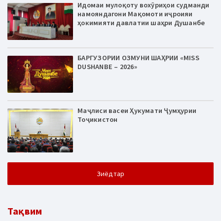
Идомаи мулоқоту вохӯриҳои судманди
намояндагони Мақомоти иҷроияи
ҳокимияти давлатии шаҳри Душанбе
БАРГУЗОРИИ ОЗМУНИ ШАҲРИИ «MISS
DUSHANBE – 2026»
Маҷлиси васеи Ҳукумати Ҷумҳурии
Тоҷикистон
Зиёдтар
Тақвим