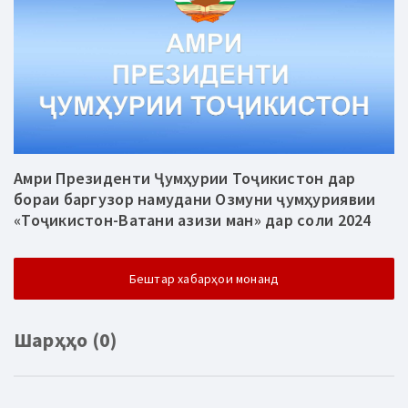
Амри Президенти Ҷумҳурии Тоҷикистон дар
бораи баргузор намудани Озмуни ҷумҳуриявии
«Тоҷикистон-Ватани азизи ман» дар соли 2024
Бештар хабарҳои монанд
Шарҳҳо (0)