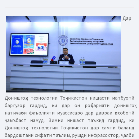
Дар
Донишгоҳи технологии Тоҷикистон нишасти матбуотӣ
баргузор гардид, ки дар он роҳбарияти донишгоҳ
натиҷаҳои фаъолияти муассисаро дар давраи ҳисоботӣ
ҷамъбаст намуд. Зимни нишаст таъкид гардид, ки
Донишгоҳи технологии Тоҷикистон дар самти баланд
бардоштани сифати таълим, рушди инфрасохтор, ҷалби