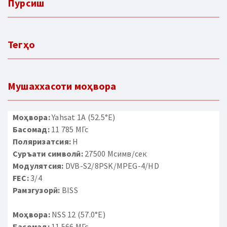
Пурсиш
Тегҳо
Мушаххасоти моҳвора
Моҳвора:
Yahsat 1A (52.5°E)
Басомад:
11 785 МГс
Поляризатсия:
H
Суръати символӣ:
27500 Мсимв/сек
Модулятсия:
DVB-S2/8PSK/MPEG-4/HD
FEC:
3/4
Рамзгузорӣ:
BISS
Моҳвора:
NSS 12 (57.0°E)
Басомад:
11 566 МГс