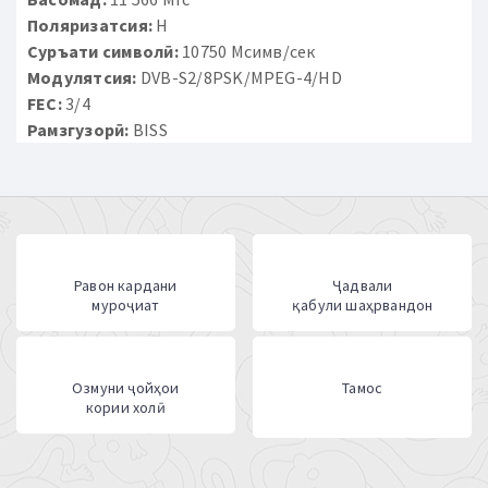
Поляризатсия:
H
Суръати символӣ:
10750 Мсимв/сек
Модулятсия:
DVB-S2/8PSK/MPEG-4/HD
FEC:
3/4
Рамзгузорӣ:
BISS
Равон кардани
Ҷадвали
муроҷиат
қабули шаҳрвандон
Озмуни ҷойҳои
Тамос
кории холӣ