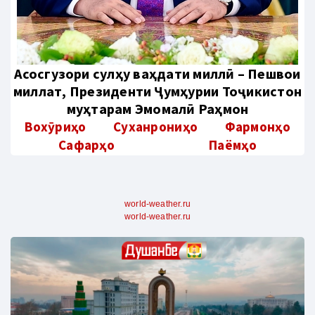
Aсосгузори сулҳу ваҳдати миллӣ – Пешвои
миллат, Президенти Ҷумҳурии Тоҷикистон
муҳтарам Эмомалӣ Раҳмон
Вохӯриҳо
Суханрониҳо
Фармонҳо
Сафарҳо
Паёмҳо
world-weather.ru
world-weather.ru