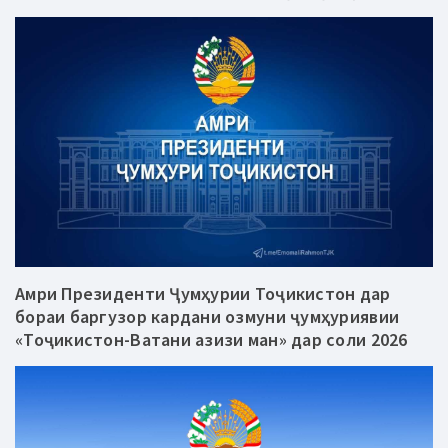
Амри Президенти Ҷумҳурии Тоҷикистон дар
бораи баргузор кардани озмуни ҷумҳуриявии
«Тоҷикистон-Ватани азизи ман» дар соли 2026