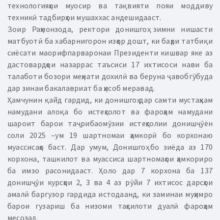
технологияҳои муосир ва тақвияти пояи моддиву
техникӣ тадбирҳои мушаххас андешидааст.
Зоир Раҳмонзода, ректори донишгоҳ зимни нишасти
матбуотӣ ба хабарнигорон изҳор дошт, ки баҳри татбиқи
сиёсати маорифпарваронаи Президенти кишвар яке аз
дастовардҳои назаррас таъсиси 17 ихтисоси нави ба
талаботи бозори меҳнати дохилӣ ва беруна ҷавобгӯбуда
дар зинаи бакалавриат ба ҳисоб меравад.
Ҳамчунин қайд гардид, ки донишгоҳ дар самти мустаҳкам
намудани алоқа бо истеҳсолот ва фароҳам намудани
шароит барои таҷрибаомӯзии истеҳсолии донишҷӯён
соли 2025 –ум 19 шартномаи ҳамкорӣ бо корхонаю
муассисаҳо баст. Дар умум, Донишгоҳ бо зиёда аз 170
корхона, ташкилот ва муассиса шартномаҳои ҳамкориро
ба имзо расонидааст. Ҳоло дар 7 корхона ба 137
донишҷӯи курсҳои 2, 3 ва 4 аз рӯйи 7 ихтисос дарсҳои
амалӣ баргузор гардида истодаанд, ки заминаи муҳимро
барои гузариш ба низоми таҳсилоти дуалӣ фароҳам
месозад.