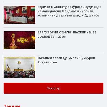
Идомаи мулоқоту вохӯриҳои судманди
намояндагони Мақомоти иҷроияи
ҳокимияти давлатии шаҳри Душанбе
БАРГУЗОРИИ ОЗМУНИ ШАҲРИИ «MISS
DUSHANBE – 2026»
Маҷлиси васеи Ҳукумати Ҷумҳурии
Тоҷикистон
Зиёдтар
Тақвим