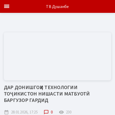
ТВ Душанбе
ДАР ДОНИШГОҲИ ТЕХНОЛОГИИ
ТОҶИКИСТОН НИШАСТИ МАТБУОТӢ
БАРГУЗОР ГАРДИД
date_range
28.01.2026, 17:25
chat_bubble_outline
0
remove_red_eye
230