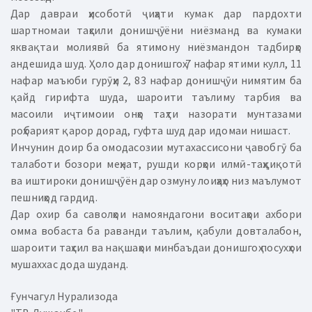
Дар давраи ҳисоботӣ ҷиҳати кумак дар пардохти
шартномаи таҳсили донишҷӯёни ниёзманд ва кумаки
яквақтаи молиявӣ ба ятимону ниёзмандон тадбирҳо
андешида шуд. Ҳоло дар донишгоҳ 7 нафар ятими кулл, 11
нафар маъюби гурӯҳи 2, 83 нафар донишҷӯи нимятим ба
қайд гирифта шуда, шароити таълиму тарбия ва
масоили иҷтимоии онҳо таҳти назорати мунтазами
роҳбарият қарор дорад, гуфта шуд дар идомаи нишаст.
Инчунин доир ба омодасозии мутахассисони ҷавобгӯ ба
талаботи бозори меҳнат, рушди корҳои илмӣ-таҳқиқотӣ
ва иштироки донишҷӯён дар озмуну лоиҳаҳо низ маълумот
пешниҳод гардид.
Дар охир ба саволҳои намояндагони воситаҳои ахбори
омма вобаста ба раванди таълим, қабули довталабон,
шароити таҳсил ва нақшаҳои минбаъдаи донишгоҳ посухҳои
мушаххас дода шуданд.
Ғунчагул Нурализода