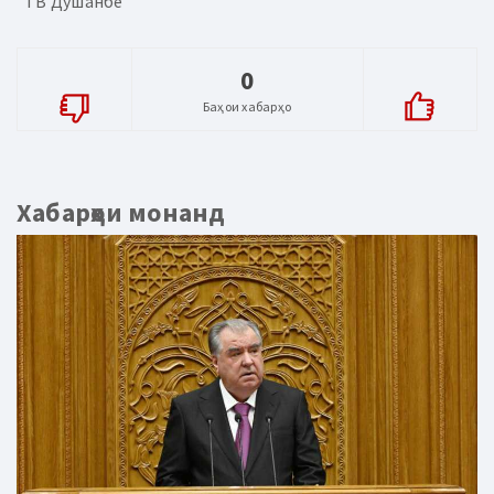
"ТВ Душанбе"
0
Баҳои хабарҳо
Хабарҳои монанд