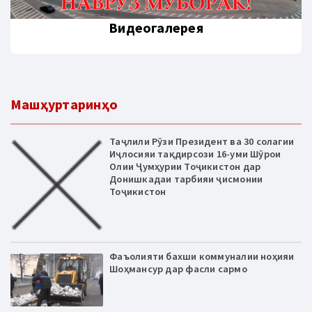
Видеогалерея
Машҳуртаринҳо
Таҷлили Рӯзи Президент ва 30 солагии
Иҷлосияи тақдирсози 16-уми Шӯрои
Олии Ҷумҳурии Тоҷикистон дар
Донишкадаи тарбияи ҷисмонии
Тоҷикистон
Фаъолияти бахши коммуналии ноҳияи
Шоҳмансур дар фасли сармо