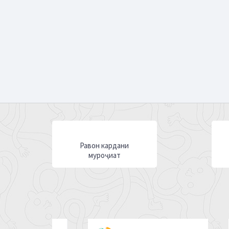
Равон кардани
муроҷиат