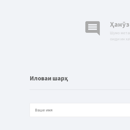
comment
Ҳанӯз
Шумо мета
оиди ин ха
Иловаи шарҳ