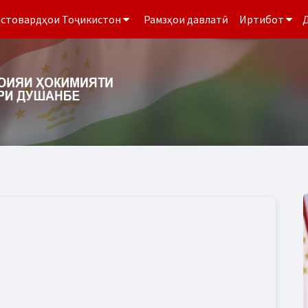
стовардҳои Тоҷикистон
Рамзҳои давлатӣ
Иртибот
Д