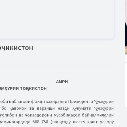
оҷикистон
АМРИ
УМҲУРИИ ТОҶИКИСТОН
исоби маблағҳои фонди захиравии Президенти Ҷумҳурии
 бо ҷавонон ва варзиши назди Ҳукумати Ҷумҳурии
ғолибон ва ҷоизадорони мусобиқаҳои байналмилалии
замимагардида 568 750 (панҷсаду шасту ҳашт ҳазору