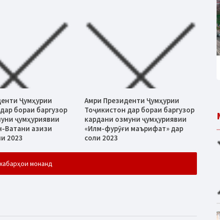
денти Ҷумҳурии
Амри Президенти Ҷумҳурии
дар бораи баргузор
Тоҷикистон дар бораи баргузор
муни ҷумҳуриявии
кардани озмуни ҷумҳуриявии
н-Ватани азизи
«Илм-фурӯғи маърифат» дар
ли 2023
соли 2023
хабарҳои монанд