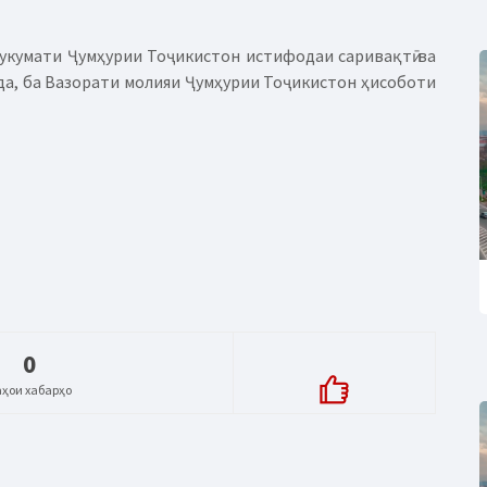
Ҳукумати Ҷумҳурии Тоҷикистон истифодаи саривақтӣ ва
а, ба Вазорати молияи Ҷумҳурии Тоҷикистон ҳисоботи
0
аҳои хабарҳо