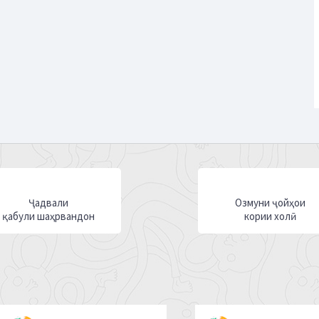
Ҷадвали
Озмуни ҷойҳои
қабули шаҳрвандон
кории холӣ