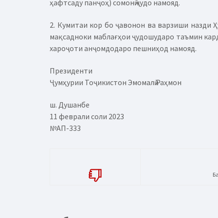
ҳафтсаду панҷоҳ) сомонӣ ҷудо намояд.
2. Кумитаи кор бо ҷавонон ва варзиши назди 
мақсадноки маблағҳои ҷудошударо таъмин кард
хароҷоти анҷомдодаро пешниҳод намояд.
Президенти
Ҷумҳурии Тоҷикистон Эмомалӣ Раҳмон
ш. Душанбе
11 феврали соли 2023
№АП-333
Б