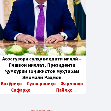
Aсосгузори сулҳу ваҳдати миллӣ –
Пешвои миллат, Президенти
Ҷумҳурии Тоҷикистон муҳтарам
Эмомалӣ Раҳмон
Вохӯриҳо
Суханрониҳо
Фармонҳо
Сафарҳо
Паёмҳо
world-weather.ru