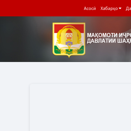
Асосӣ
Хабарҳо
Да