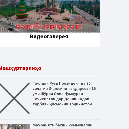
Видеогалерея
Машҳуртаринҳо
Таҷлили Рӯзи Президент ва 30
солагии Иҷлосияи тақдирсози 16-
уми Шӯрои Олии Ҷумҳурии
Тоҷикистон дар Донишкадаи
тарбияи ҷисмонии Тоҷикистон
Фаъолияти бахши коммуналии