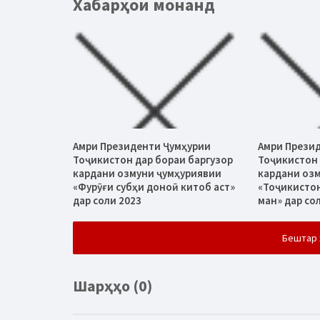
Хабарҳои монанд
Амри Президенти Ҷумҳурии
Амри Прези
Тоҷикистон дар бораи баргузор
Тоҷикистон 
кардани озмуни ҷумҳуриявии
кардани оз
«Фурӯғи субҳи доноӣ китоб аст»
«Тоҷикисто
дар соли 2023
ман» дар со
Бештар 
Шарҳҳо (0)