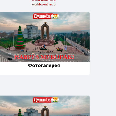
world-weather.ru
Фотогалерея