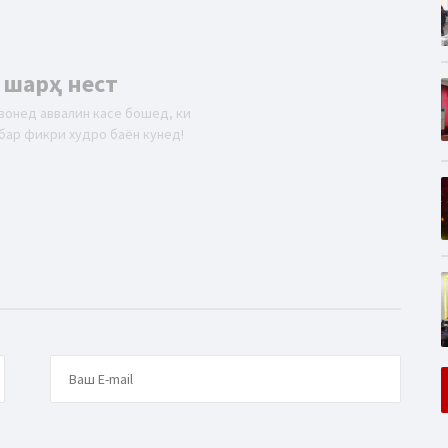
 шарҳ нест
вонед аввалин касе бошед, ки
бар фикри худро баён кунед!