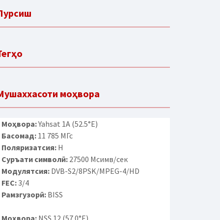
Пурсиш
Тегҳо
Мушаххасоти моҳвора
Моҳвора:
Yahsat 1A (52.5°E)
Басомад:
11 785 МГс
Поляризатсия:
H
Суръати символӣ:
27500 Мсимв/сек
Модулятсия:
DVB-S2/8PSK/MPEG-4/HD
FEC:
3/4
Рамзгузорӣ:
BISS
Моҳвора:
NSS 12 (57.0°E)