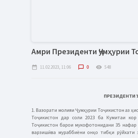
Амри Президенти Ҷумҳурии Т
date_range
11.02.2023, 11:06
chat_bubble_outline
0
remove_red_eye
548
ПРЕЗИДЕНТИ Ҷ
1. Вазорати молияи Ҷумҳурии Тоҷикистон аз ҳ
Тоҷикистон дар соли 2023 ба Кумитаи кор
Тоҷикистон барои мукофотонидани 35 нафар 
варзишӣ ва мураббиёни онҳо тибқи рӯйхати 