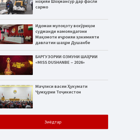
ноҳияи Шоҳмансур дар фасли
сармо
Идомаи мулоқоту вохӯриҳои
судманди намояндагони
Мақомоти иҷроияи ҳокимияти
давлатии шаҳри Душанбе
БАРГУЗОРИИ ОЗМУНИ ШАҲРИИ
«MISS DUSHANBE – 2026»
Маҷлиси васеи Ҳукумати
Ҷумҳурии Тоҷикистон
Зиёдтар