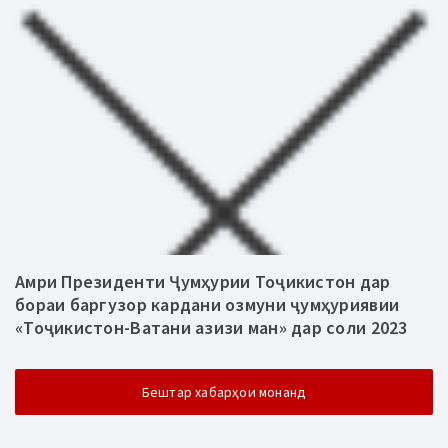
Амри Президенти Ҷумҳурии Тоҷикистон дар
бораи баргузор кардани озмуни ҷумҳуриявии
«Тоҷикистон-Ватани азизи ман» дар соли 2023
Бештар хабарҳои монанд