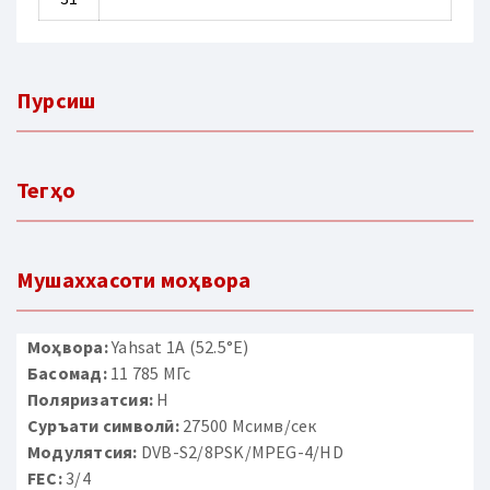
Пурсиш
Тегҳо
Мушаххасоти моҳвора
Моҳвора:
Yahsat 1A (52.5°E)
Басомад:
11 785 МГс
Поляризатсия:
H
Суръати символӣ:
27500 Мсимв/сек
Модулятсия:
DVB-S2/8PSK/MPEG-4/HD
FEC:
3/4