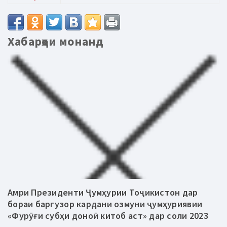
Хабарҳои монанд
Амри Президенти Ҷумҳурии Тоҷикистон дар
бораи баргузор кардани озмуни ҷумҳуриявии
«Фурӯғи субҳи доноӣ китоб аст» дар соли 2023