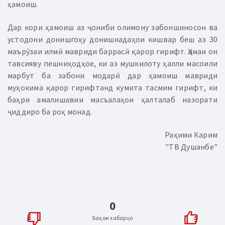
ҳамоиш.
Дар кори ҳамоиш аз ҷониби олимону забоншиносон ва
устодони донишгоҳу донишкадаҳои кишвар беш аз 30
маърӯзаи илмӣ мавриди баррасӣ қарор гирифт. Ҳамаи он
тавсияву пешниҳодҳое, ки аз мушкилоту ҳалли масоили
марбут ба забони модарӣ дар ҳамоиш мавриди
муҳокима қарор гирифтанд кумита тасмим гирифт, ки
баҳри амалишавии масъалаҳои ҳалталаб назорати
ҷиддиро ба роҳ монад.
Раҳими Карим
"ТВ Душанбе"
0
Баҳои хабарҳо