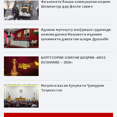
Фаъолияти бахши коммуналии ноҳияи
Шоҳмансур дар фасли сармо
Идомаи мулоқоту вохӯриҳои судманди
намояндагони Мақомоти иҷроияи
ҳокимияти давлатии шаҳри Душанбе
БАРГУЗОРИИ ОЗМУНИ ШАҲРИИ «MISS
DUSHANBE – 2026»
Маҷлиси васеи Ҳукумати Ҷумҳурии
Тоҷикистон