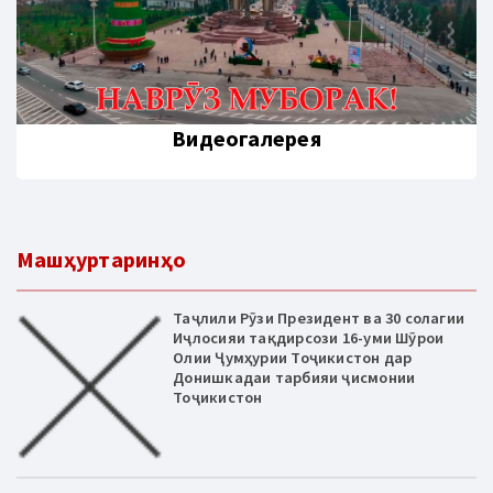
Видеогалерея
Машҳуртаринҳо
Таҷлили Рӯзи Президент ва 30 солагии
Иҷлосияи тақдирсози 16-уми Шӯрои
Олии Ҷумҳурии Тоҷикистон дар
Донишкадаи тарбияи ҷисмонии
Тоҷикистон