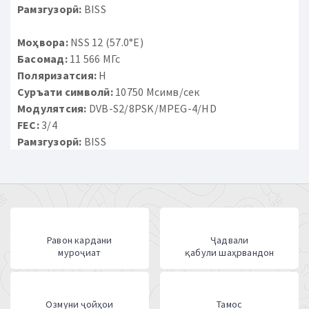
Рамзгузорӣ:
BISS
Моҳвора:
NSS 12 (57.0°E)
Басомад:
11 566 МГс
Поляризатсия:
H
Суръати символӣ:
10750 Мсимв/сек
Модулятсия:
DVB-S2/8PSK/MPEG-4/HD
FEC:
3/4
Рамзгузорӣ:
BISS
Равон кардани
Ҷадвали
муроҷиат
қабули шаҳрвандон
Озмуни ҷойҳои
Тамос