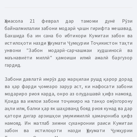
Ҳамасола 21 феврал дар тамоми дунё Рӯзи
байналмилалии забони модарӣ ҷашн гирифта мешавад.
Бахшида ба ин сана бо ибтикори Кумитаи забон ва
истилоҳоти назди Ҳукумати Ҷумҳурии Тоҷикистон таҳти
унвони "Забон модарӣ-сарчашмаи худшиносӣ ва
маънавиёти миллӣ" ҳамоиши илмӣ амалӣ баргузор
гардид.
Забони давлатӣ имрӯз дар марҳилаи рушд қарор дорад
ва ҳар фарди ҷомеаро зарур аст, ки нафосати забони
модариро риоя карда, онро аз олудашавӣ ҳифз намояд.
Қоида ва имлои забони тоҷикиро на танҳо омӯзгорону
аҳли илм, балки ҳар як шаҳрванд бояд риоя кунад ва дар
қатори дигар арзишҳои умумимиллӣ ҳамаҷониба ҳифз
намояд. Ин матлаб зимни суханронии раиси Кумитаи
забон ва истилоҳоти назди Ҳукумати Ҷумҳурии