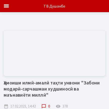
ТВ Душанбе
Ҳамоиши илмӣ-амалӣ таҳти унвони "Забони
модарӣ-сарчашмаи худшиносӣ ва
маънавиёти миллӣ"
date_range
17.02.2023, 14:42
chat_bubble_outline
0
remove_red_eye
378