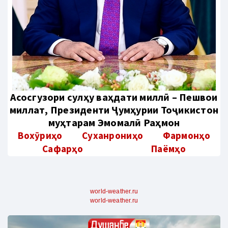
Aсосгузори сулҳу ваҳдати миллӣ – Пешвои
миллат, Президенти Ҷумҳурии Тоҷикистон
муҳтарам Эмомалӣ Раҳмон
Вохӯриҳо
Суханрониҳо
Фармонҳо
Сафарҳо
Паёмҳо
world-weather.ru
world-weather.ru