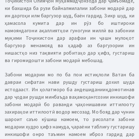
Тоҷикистон Олимҷон Муҳаммадҷонзода дар ҷамъомаде,
ки бахшида ба рузи байналмилалии забони модарӣ дар
ин даргоҳи илм баргузор шуд, баён гардид.
Зикр шуд, ки
ҳамасола кумита дар ин рӯз бо иштироки
намояндагони ақаллиятҳои гуногуни миллӣ ва забонии
муқими Тоҷикистон дар арафаи ин ҷашн мулоқот
баргузор менамояд ва ҳадаф аз баргузории ин
нишастҳо низ тақвияти робитаҳо дар ҳифз, густариш
ва гиромидошти забони модарӣ мебошад.
Забони модарии мо по ба пои истиқлоли Ватан ба
давраи сифатан нави рушду густариш дохил шуда
истодааст. Ин ҳолатморо ба андешиданииқдомотинав
дар ҷодаи рушди минбаъда ваҳамоҳангсозии инкишофи
забони модарӣ бо раванди ҷаҳонишавии иттилооту
захираҳои иттилоотӣ водор месозад. Мо бояд дар чунин
шароит саъю кӯшиш намоем, то рисолати забони
модарии худро ҳифз намуда, ҷараёни таблиғу густаришу
инкишофи онро таъмин намоем иброз гардид дар