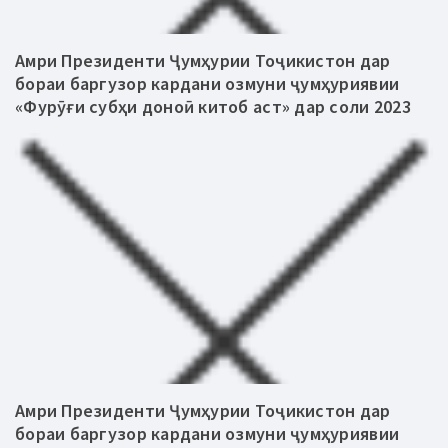
Амри Президенти Ҷумҳурии Тоҷикистон дар
бораи баргузор кардани озмуни ҷумҳуриявии
«Фурӯғи субҳи доноӣ китоб аст» дар соли 2023
Амри Президенти Ҷумҳурии Тоҷикистон дар
бораи баргузор кардани озмуни ҷумҳуриявии