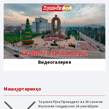
Видеогалерея
Машҳуртаринҳо
Таҷлили Рӯзи Президент ва 30 солагии
Иҷлосияи тақдирсози 16-уми Шӯрои