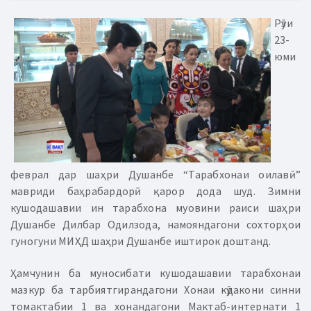
Рӯзи
23-
юми
феврал дар шаҳри Душанбе “Тарабхонаи оилавӣ”
мавриди баҳрабардорӣ қарор дода шуд. Зимни
кушодашавии ин тарабхона муовини раиси шаҳри
Душанбе Дилбар Одилзода, намояндагони сохторҳои
гуногуни МИҲД шаҳри Душанбе иштирок доштанд.
Ҳамчунин ба муносибати кушодашавии тарабхонаи
мазкур ба тарбиятгирандагони Хонаи кӯдакони синни
томактабии 1 ва хонандагони Мактаб-интернати 1