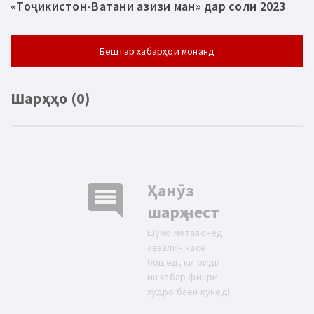
«Тоҷикистон-Ватани азизи ман» дар соли 2023
Бештар хабарҳои монанд
Шарҳҳо (0)
comment
Ҳанӯз
шарҳ нест
Шумо метавонед
аввалин касе
бошед, ки оиди
ин хабар фикри
худро баён кунед!