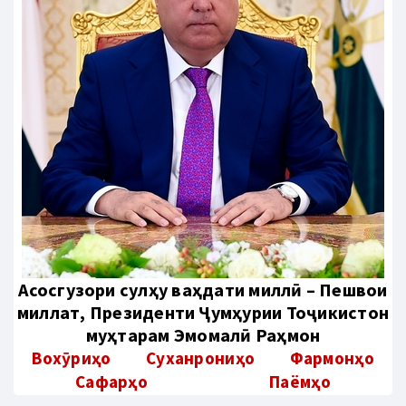
Aсосгузори сулҳу ваҳдати миллӣ – Пешвои
миллат, Президенти Ҷумҳурии Тоҷикистон
муҳтарам Эмомалӣ Раҳмон
Вохӯриҳо
Суханрониҳо
Фармонҳо
Сафарҳо
Паёмҳо