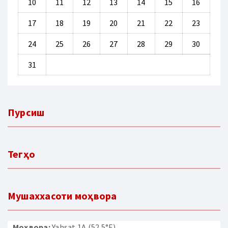
10
11
12
13
14
15
16
17
18
19
20
21
22
23
24
25
26
27
28
29
30
31
Пурсиш
Тегҳо
Мушаххасоти моҳвора
Моҳвора:
Yahsat 1A (52.5°E)