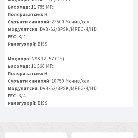
Басомад:
11 785 МГс
Поляризатсия:
H
Суръати символӣ:
27500 Мсимв/сек
Модулятсия:
DVB-S2/8PSK/MPEG-4/HD
FEC:
3/4
Рамзгузорӣ:
BISS
Моҳвора:
NSS 12 (57.0°E)
Басомад:
11 566 МГс
Поляризатсия:
H
Суръати символӣ:
10750 Мсимв/сек
Модулятсия:
DVB-S2/8PSK/MPEG-4/HD
FEC:
3/4
Рамзгузорӣ:
BISS