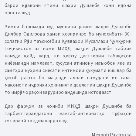
барои кӯдакони ятими шаҳри Душанбе хони идона
ороста шуд.
Зимни баромади худ муовини раиси шаҳри Душанбе
Дилбар Одилзода ҳамаи ҳозиринро ба муносибати 30-
солагии Рӯзи таъсисёбии Қувваҳои Мусаллаҳи Ҷумҳурии
Тоҷикистон аз номи МИҲД шаҳри Душанбе табрик
намуда қайд кард, ки ҳифзу дастгирии табақаҳои
ниёзманди мамлакат, хусусан ятимону маъюбон яке аз
самтҳои муҳими сиёсати иҷтимоии ҳукумати кишвар ба
ҳисоб рафта бо мақсади амали намудани ин самт
мақомоти иҷроияи ҳокимияти давлатии шаҳри Душанбе
то имрӯз чораҳои заруриро андешида истодааст.
Дар фарҷом аз ҷониби МИҲД шаҳри Душанбе ба
тарбиятгирандагони мактаб-интернатҳо тӯҳфаҳои
хотиравӣ тақдим карда шуд.
Меҳроб Рауфзода