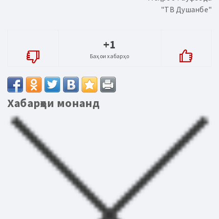
"ТВ Душанбе"
+1
Баҳои хабарҳо
Хабарҳои монанд