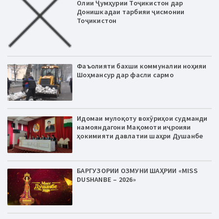
Олии Ҷумҳурии Тоҷикистон дар
Донишкадаи тарбияи ҷисмонии
Тоҷикистон
Фаъолияти бахши коммуналии ноҳияи
Шоҳмансур дар фасли сармо
Идомаи мулоқоту вохӯриҳои судманди
намояндагони Мақомоти иҷроияи
ҳокимияти давлатии шаҳри Душанбе
БАРГУЗОРИИ ОЗМУНИ ШАҲРИИ «MISS
DUSHANBE – 2026»