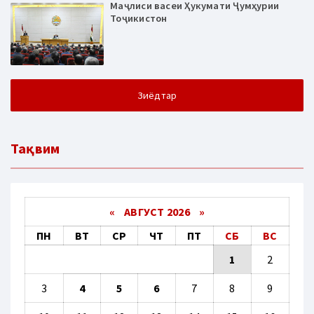
Маҷлиси васеи Ҳукумати Ҷумҳурии
Тоҷикистон
Зиёдтар
Тақвим
«
АВГУСТ 2026 »
ПН
ВТ
СР
ЧТ
ПТ
СБ
ВС
1
2
3
4
5
6
7
8
9