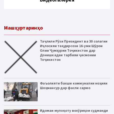
Машҳуртаринҳо
Таҷлили Рӯзи Президент ва 30 солагии
Иҷлосияи тақдирсози 16-уми Шӯрои
Олии Ҷумҳурии Тоҷикистон дар
Донишкадаи тарбияи ҷисмонии
Тоҷикистон
Фаъолияти бахши коммуналии ноҳияи
Шоҳмансур дар фасли сармо
Идомаи мулоқоту вохӯриҳои судманди