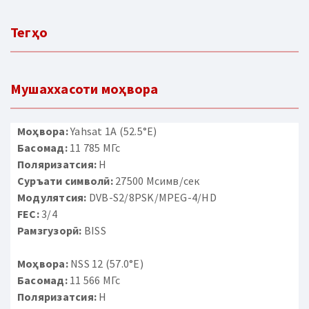
Тегҳо
Мушаххасоти моҳвора
Моҳвора:
Yahsat 1A (52.5°E)
Басомад:
11 785 МГс
Поляризатсия:
H
Суръати символӣ:
27500 Мсимв/сек
Модулятсия:
DVB-S2/8PSK/MPEG-4/HD
FEC:
3/4
Рамзгузорӣ:
BISS
Моҳвора:
NSS 12 (57.0°E)
Басомад:
11 566 МГс
Поляризатсия:
H