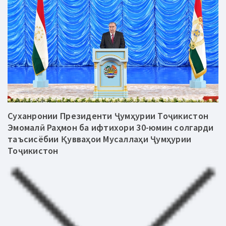
Суханронии Президенти Ҷумҳурии Тоҷикистон
Эмомалӣ Раҳмон ба ифтихори 30-юмин солгарди
таъсисёбии Қувваҳои Мусаллаҳи Ҷумҳурии
Тоҷикистон