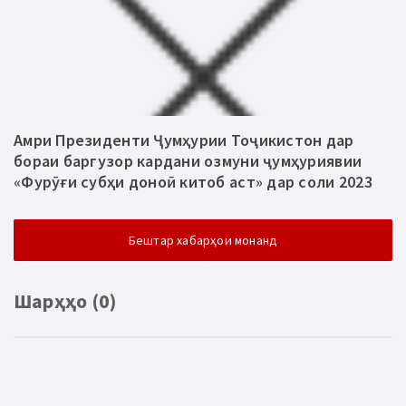
Амри Президенти Ҷумҳурии Тоҷикистон дар
бораи баргузор кардани озмуни ҷумҳуриявии
«Фурӯғи субҳи доноӣ китоб аст» дар соли 2023
Бештар хабарҳои монанд
Шарҳҳо (0)