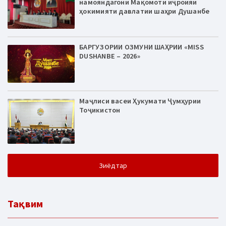
намояндагони Мақомоти иҷроияи
ҳокимияти давлатии шаҳри Душанбе
БАРГУЗОРИИ ОЗМУНИ ШАҲРИИ «MISS
DUSHANBE – 2026»
Маҷлиси васеи Ҳукумати Ҷумҳурии
Тоҷикистон
Зиёдтар
Тақвим