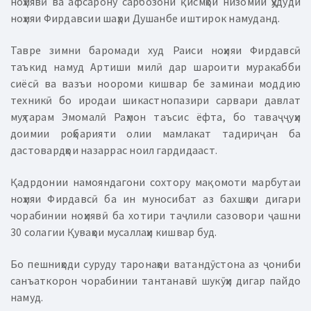
ноҳиявӣ ва афсарону сарбозони қисмҳои низомии ҳудуди
ноҳияи Фирдавсии шаҳри Душанбе иштирок намуданд.
Тавре зимни баромади худ Раиси ноҳияи Фирдавсӣ
таъкид намуд Артиши милӣ дар шароити муракабби
сиёсӣ ва вазъи ноороми кишвар бе заминаи моддию
техникӣ бо иродаи шикастнопазири сарвари давлат
муҳтарам Эмомалӣ Раҳмон таъсис ёфта, бо таваҷҷуҳи
доимии роҳбарияти олии мамлакат тадириҷан ба
дастовардҳои назаррас ноил гардидааст.
Қадрдонии намояндагони сохтору мақомоти марбутаи
ноҳияи Фирдавсӣ ба ин муносибат аз бахшҳои дигари
чорабинии ноҳиявӣ ба хотири таҷлили сазовори ҷашни
30 солагии Қуваҳои мусаллаҳи кишвар буд.
Бо пешниҳоди суруду таронаҳои ватандӯстона аз ҷониби
санъаткорон чорабинии тантанавӣ шукӯҳи дигар пайдо
намуд.