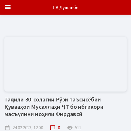
ТВ Душанбе
Таҷлили 30-солагии Рӯзи таъсисёбии
Қувваҳои Мусаллаҳи ҶТ бо ибтикори
масъулини ноҳияи Фирдавсӣ
date_range
24.02.2023, 12:00
chat_bubble_outline
0
remove_red_eye
511