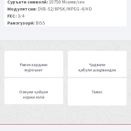
Суръати символӣ:
10750 Мсимв/сек
Модулятсия:
DVB-S2/8PSK/MPEG-4/HD
FEC:
3/4
Рамзгузорӣ:
BISS
Равон кардани
Ҷадвали
муроҷиат
қабули шаҳрвандон
Озмуни ҷойҳои
Тамос
кории холӣ