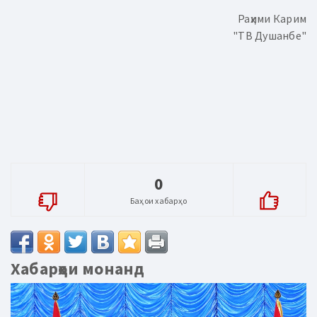
Раҳими Карим
"ТВ Душанбе"
0
Баҳои хабарҳо
Хабарҳои монанд