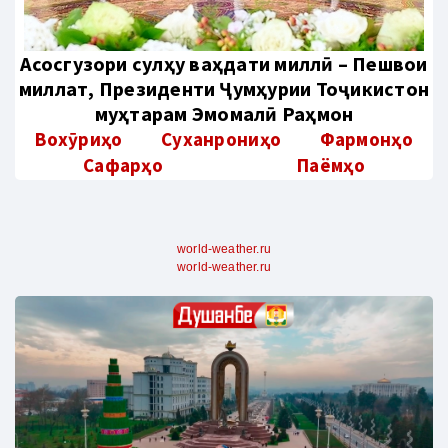
Aсосгузори сулҳу ваҳдати миллӣ – Пешвои
миллат, Президенти Ҷумҳурии Тоҷикистон
муҳтарам Эмомалӣ Раҳмон
Вохӯриҳо
Суханрониҳо
Фармонҳо
Сафарҳо
Паёмҳо
world-weather.ru
world-weather.ru