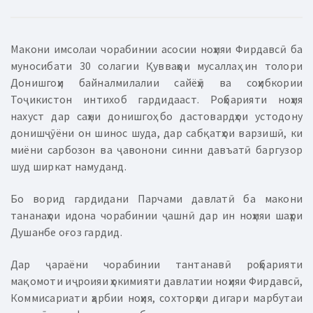
Макони имсолаи чорабинии асосии ноҳияи Фирдавсӣ ба
муносибати 30 солагии Қувваҳои мусаллаҳ ин толори
Донишгоҳи байналмилалии сайёҳӣ ва соҳибкории
Тоҷикистон интихоб гардидааст. Роҳбарияти ноҳия
нахуст дар саҳни донишгоҳ бо дастовардҳои устодону
донишҷӯёни он шинос шуда, дар сабқатҳои варзишӣ, ки
миёни сарбозон ва ҷавонони синни давъатӣ баргузор
шуд ширкат намуданд.
Бо ворид гардидани Парчами давлатӣ ба макони
тананаҳои идона чорабинии ҷашнӣ дар ин ноҳияи шаҳри
Душанбе оғоз гардид.
Дар ҷараёни чорабинии тантанавӣ роҳбарияти
мақомоти иҷроияи ҳокимияти давлатии ноҳияи Фирдавсӣ,
Коммисариати ҳарбии ноҳия, сохторҳои дигари марбутаи