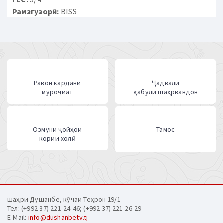
Рамзгузорӣ:
BISS
Равон кардани
Ҷадвали
муроҷиат
қабули шаҳрвандон
Озмуни ҷойҳои
Тамос
кории холӣ
шаҳри Душанбе, кӯчаи Теҳрон 19/1
Тел: (+992 37) 221-24-46; (+992 37) 221-26-29
E-Mail:
info@dushanbetv.tj