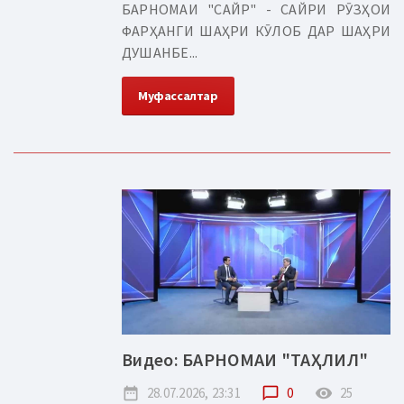
БАРНОМАИ "САЙР" - САЙРИ РӮЗҲОИ
ФАРҲАНГИ ШАҲРИ КӮЛОБ ДАР ШАҲРИ
ДУШАНБЕ...
Муфассалтар
Видео: БАРНОМАИ "ТАҲЛИЛ"
date_range
28.07.2026, 23:31
chat_bubble_outline
0
remove_red_eye
25