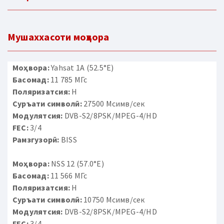
Мушаххасоти моҳвора
Моҳвора:
Yahsat 1A (52.5°E)
Басомад:
11 785 МГс
Поляризатсия:
H
Суръати символӣ:
27500 Мсимв/сек
Модулятсия:
DVB-S2/8PSK/MPEG-4/HD
FEC:
3/4
Рамзгузорӣ:
BISS
Моҳвора:
NSS 12 (57.0°E)
Басомад:
11 566 МГс
Поляризатсия:
H
Суръати символӣ:
10750 Мсимв/сек
Модулятсия:
DVB-S2/8PSK/MPEG-4/HD
FEC:
3/4