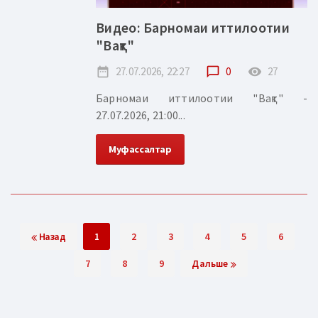
Видео: Барномаи иттилоотии
"Вақт"
date_range
27.07.2026, 22:27
chat_bubble_outline
0
remove_red_eye
27
Барномаи иттилоотии "Вақт" -
27.07.2026, 21:00...
Муфассалтар
Назад
1
2
3
4
5
6
7
8
9
Дальше