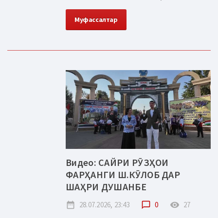
Муфассалтар
Видео: САЙРИ РӮЗҲОИ
ФАРҲАНГИ Ш.КӮЛОБ ДАР
ШАҲРИ ДУШАНБЕ
date_range
28.07.2026, 23:43
chat_bubble_outline
0
remove_red_eye
27