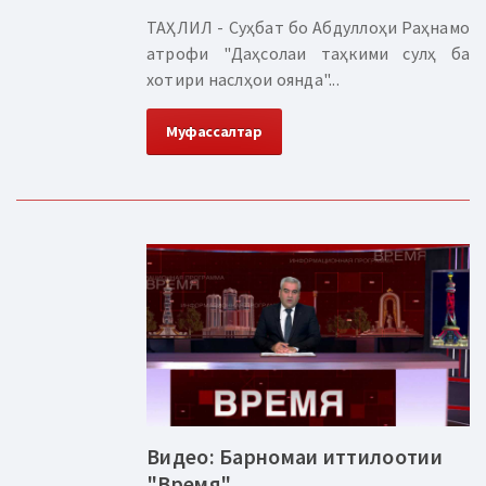
ТАҲЛИЛ - Суҳбат бо Абдуллоҳи Раҳнамо
атрофи "Даҳсолаи таҳкими сулҳ ба
хотири наслҳои оянда"...
Муфассалтар
Видео: Барномаи иттилоотии
"Время"