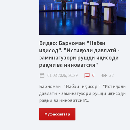
Видео: Барномаи "Набзи
иқтисод". "Истиқлоли давлатӣ -
заминагузори рушди иқтисоди
рақамӣ ва инноватсия"
date_range
01.08.2026, 20:29
chat_bubble_outline
0
remove_red_eye
32
Барномаи "Набзи иқтисод" "Истиқлоли
давлатӣ - заминагузори рушди иқтисоди
рақамӣ ва инноватсия"...
Муфассалтар