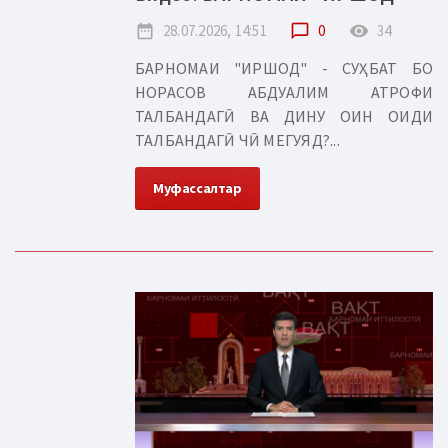
date_range
28.07.2026, 14:51
chat_bubble_outline
0
remove_red_eye
34
БАРНОМАИ "ИРШОД" - СУҲБАТ БО
НОРАСОВ АБДУАЛИМ АТРОФИ
ТАЛБАНДАГӢ ВА ДИНУ ОИН ОИДИ
ТАЛБАНДАГӢ ЧӢ МЕГУЯД?...
Муфассалтар