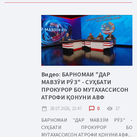
Видео: БАРНОМАИ "ДАР
МАВЗӮИ РӮЗ" - СУҲБАТИ
ПРОКУРОР БО МУТАХАССИСОН
АТРОФИ ҚОНУНИ АВФ
date_range
28.07.2026, 23:47
chat_bubble_outline
0
remove_red_eye
27
БАРНОМАИ "ДАР МАВЗӮИ РӮЗ" -
СУҲБАТИ ПРОКУРОР БО
МУТАХАССИСОН АТРОФИ ҚОНУНИ АВФ...