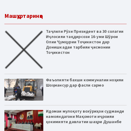
Машҳуртаринҳо
Таҷлили Рӯзи Президент ва 30 солагии
Иҷлосияи тақдирсози 16-уми Шӯрои
Олии Ҷумҳурии Тоҷикистон дар
Донишкадаи тарбияи ҷисмонии
Тоҷикистон
Фаъолияти бахши коммуналии ноҳияи
Шоҳмансур дар фасли сармо
Идомаи мулоқоту вохӯриҳои судманди
намояндагони Мақомоти иҷроияи
ҳокимияти давлатии шаҳри Душанбе