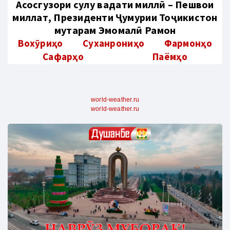
Aсосгузори сулҳу ваҳдати миллӣ – Пешвои
миллат, Президенти Ҷумҳурии Тоҷикистон
муҳтарам Эмомалӣ Раҳмон
Вохӯриҳо
Суханрониҳо
Фармонҳо
Сафарҳо
Паёмҳо
world-weather.ru
world-weather.ru