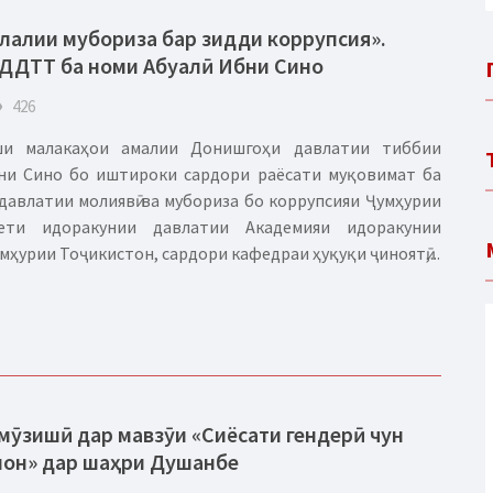
лалии мубориза бар зидди коррупсия».
 ДДТТ ба номи Абуалӣ Ибни Сино
eye
426
ши малакаҳои амалии Донишгоҳи давлатии тиббии
бни Сино бо иштироки сардори раёсати муқовимат ба
давлатии молиявӣ ва мубориза бо коррупсияи Ҷумҳурии
тети идоракунии давлатии Академияи идоракунии
ҳурии Тоҷикистон, сардори кафедраи ҳуқуқи ҷиноятӣ,...
мӯзишӣ дар мавзӯи «Сиёсати гендерӣ чун
нон» дар шаҳри Душанбе