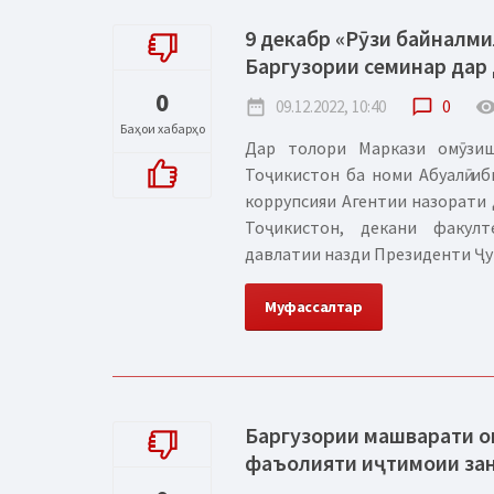
9 декабр «Рӯзи байналми
Баргузории семинар дар
0
date_range
09.12.2022, 10:40
chat_bubble_outline
0
remove_red_
Баҳои хабарҳо
Дар толори Маркази омӯзи
Тоҷикистон ба номи Абуалӣ и
коррупсияи Агентии назорати 
Тоҷикистон, декани факул
давлатии назди Президенти Ҷум
Муфассалтар
Баргузории машварати о
фаъолияти иҷтимоии за