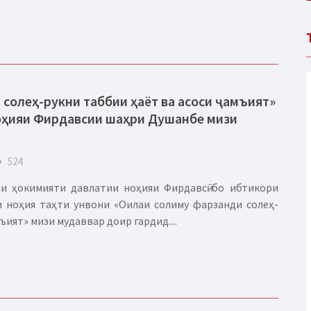
солеҳ-рукни таббии ҳаёт ва асоси ҷамъият»
ноҳияи Фирдавсии шаҳри Душанбе мизи
eye
524
и ҳокимияти давлатии ноҳияи Фирдавсӣ бо ибтикори
и ноҳия таҳти унвони «Оилаи солиму фарзанди солеҳ-
ъият» мизи мудаввар доир гардид....