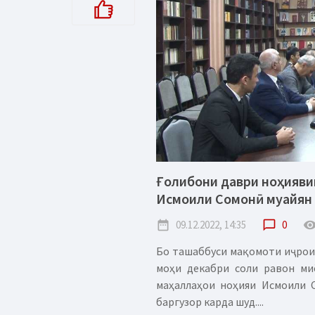
Ғолибони даври ноҳияви
Исмоили Сомонӣ муайян
date_range
09.12.2022, 14:35
chat_bubble_outline
0
remove_red_
Бо ташаббуси мақомоти иҷрои
моҳи декабри соли равон миё
маҳаллаҳои ноҳияи Исмоили 
баргузор карда шуд....