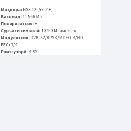
Моҳвора:
NSS 12 (57.0°E)
Басомад:
11 566 МГс
Поляризатсия:
H
Суръати символӣ:
10750 Мсимв/сек
Модулятсия:
DVB-S2/8PSK/MPEG-4/HD
FEC:
3/4
Рамзгузорӣ:
BISS