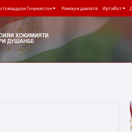
стовардҳои Тоҷикистон
Рамзҳои давлатӣ
Иртибот
Д