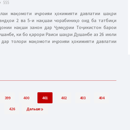
eye
555
илаи мақомоти иҷроияи ҳокимияти давлатии шаҳри
андҳои 2 ва 5-и нақшаи чорабиниҳо оид ба татбиқи
донии нақши занон дар Ҷумҳурии Тоҷикистон барои
ушанбе, ки бо қарори Раиси шаҳри Душанбе аз 26 июли
, дар толори мақомоти иҷроияи ҳокимияти давлатии
399
400
401
402
403
404
426
Дальше