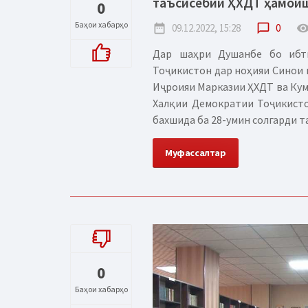
таъсисёбии ҲХДТ ҳамоиш
0
Баҳои хабарҳо
date_range
09.12.2022, 15:28
chat_bubble_outline
0
remove_red_
Дар шаҳри Душанбе бо ибт
Тоҷикистон дар ноҳияи Синои 
Иҷроияи Марказии ҲХДТ ва Кум
Халқии Демократии Тоҷикисто
бахшида ба 28-умин солгарди т
Муфассалтар
0
Баҳои хабарҳо