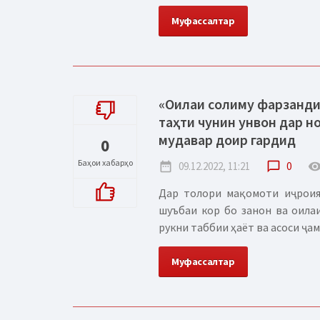
Муфассалтар
«Оилаи солиму фарзанди 
таҳти чунин унвон дар 
мудавар доир гардид
0
Баҳои хабарҳо
date_range
09.12.2022, 11:21
chat_bubble_outline
0
remove_red_
Дар толори мақомоти иҷроия
шуъбаи кор бо занон ва оила
рукни таббии ҳаёт ва асоси ҷам
Муфассалтар