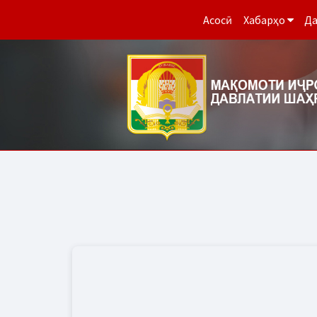
Асосӣ
Хабарҳо
Да