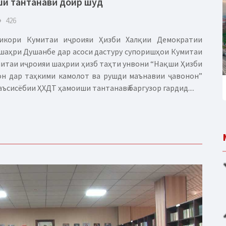
и тантанавӣ доир шуд
eye
426
икори Кумитаи иҷроияи Ҳизби Халқии Демократии
шаҳри Душанбе дар асоси дастуру супоришҳои Кумитаи
итаи иҷроияи шаҳрии ҳизб таҳти унвони “Нақши Ҳизби
н дар таҳкими камолот ва рушди маънавии ҷавонон”
аъсисёбии ҲХДТ ҳамоиши тантанавӣ баргузор гардид....