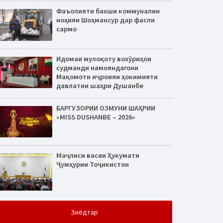
Фаъолияти бахши коммуналии
ноҳияи Шоҳмансур дар фасли
сармо
Идомаи мулоқоту вохӯриҳои
судманди намояндагони
Мақомоти иҷроияи ҳокимияти
давлатии шаҳри Душанбе
БАРГУЗОРИИ ОЗМУНИ ШАҲРИИ
«MISS DUSHANBE – 2026»
Маҷлиси васеи Ҳукумати
Ҷумҳурии Тоҷикистон
Зиёдтар