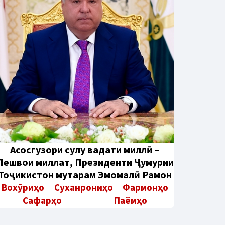
Aсосгузори сулҳу ваҳдати миллӣ –
Пешвои миллат, Президенти Ҷумҳурии
Тоҷикистон муҳтарам Эмомалӣ Раҳмон
Вохӯриҳо
Суханрониҳо
Фармонҳо
Сафарҳо
Паёмҳо