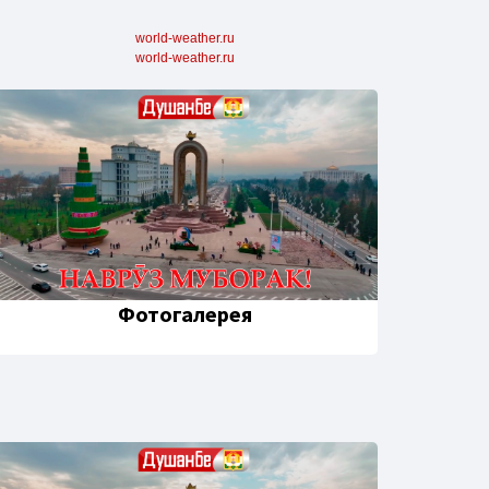
world-weather.ru
world-weather.ru
Фотогалерея