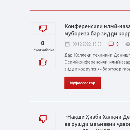
Конференсияи илмӣ-наза
мубориза бар зидди кор
0
date_range
09.12.2022, 15:35
chat_bubble_outline
0
remove_red_
Баҳои хабарҳо
Дар Коллеҷи техникии Донишг
Осимӣ конференсияи илмӣ-наза
зидди коррупсия» баргузор гарди
Муфассалтар
“Нақши Ҳизби Халқии Де
ва рушди маънавии ҷавон