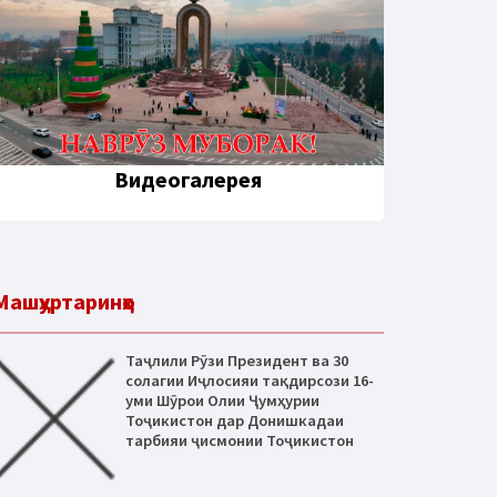
Видеогалерея
Машҳуртаринҳо
Таҷлили Рӯзи Президент ва 30
солагии Иҷлосияи тақдирсози 16-
уми Шӯрои Олии Ҷумҳурии
Тоҷикистон дар Донишкадаи
тарбияи ҷисмонии Тоҷикистон