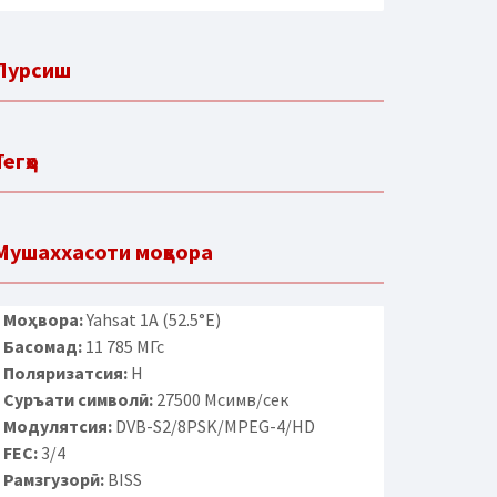
Пурсиш
Тегҳо
Мушаххасоти моҳвора
Моҳвора:
Yahsat 1A (52.5°E)
Басомад:
11 785 МГс
Поляризатсия:
H
Суръати символӣ:
27500 Мсимв/сек
Модулятсия:
DVB-S2/8PSK/MPEG-4/HD
FEC:
3/4
Рамзгузорӣ:
BISS