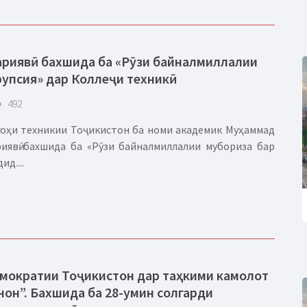
риявӣ бахшида ба «Рӯзи байналмиллалии
рупсия» дар Коллеҷи техникӣ
eye
492
оҳи техникии Тоҷикистон ба номи академик Муҳаммад
риявӣ бахшида ба «Рӯзи байналмиллалии мубориза бар
д....
мократии Тоҷикистон дар таҳкими камолот
он”. Бахшида ба 28-умин солгарди