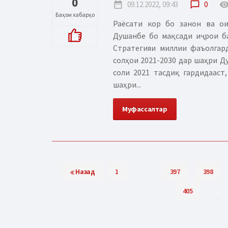
0
date_range
09.12.2022, 09:43
chat_bubble_outline
0
remove_red_
Баҳои хабарҳо
Раёсати кор бо занон ва о
Душанбе бо мақсади иҷрои б
Стратегияи миллии фаъолгар
солҳои 2021-2030 дар шаҳри Д
соли 2021 тасдиқ гардидааст
шаҳри...
Муфассалтар
Назад
1
...
397
398
405
...