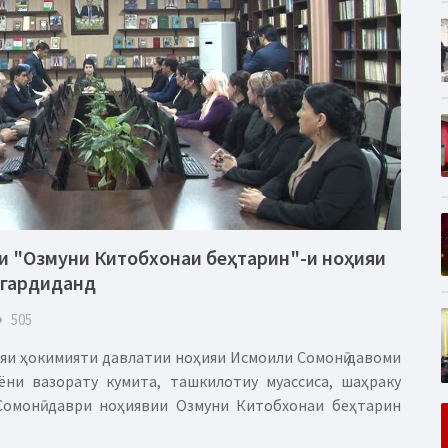
и "Озмуни Китобхонаи беҳтарин"-и ноҳияи
 гардиданд
eye
505
яи ҳокимияти давлатии ноҳияи Исмоили Сомонӣ давоми
ни вазорату кумита, ташкилотиу муассиса, шаҳраку
Сомонӣ даври ноҳиявии Озмуни Китобхонаи беҳтарин