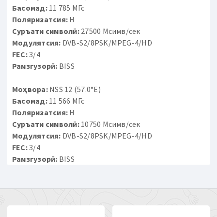
Басомад:
11 785 МГс
Поляризатсия:
H
Суръати символӣ:
27500 Мсимв/сек
Модулятсия:
DVB-S2/8PSK/MPEG-4/HD
FEC:
3/4
Рамзгузорӣ:
BISS
Моҳвора:
NSS 12 (57.0°E)
Басомад:
11 566 МГс
Поляризатсия:
H
Суръати символӣ:
10750 Мсимв/сек
Модулятсия:
DVB-S2/8PSK/MPEG-4/HD
FEC:
3/4
Рамзгузорӣ:
BISS