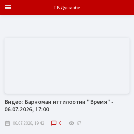
ТВ Душанбе
Видео: Барномаи иттилоотии "Время" -
06.07.2026, 17:00
date_range
06.07.2026, 19:42
chat_bubble_outline
0
remove_red_eye
67