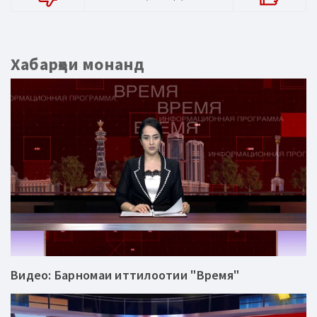
Хабарҳои монанд
Видео: Барномаи иттилоотии "Время"