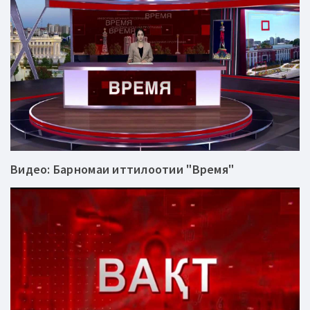
Видео: Барномаи иттилоотии "Время"