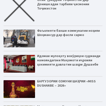
Донишкадаи тарбияи ҷисмонии
Тоҷикистон
Фаъолияти бахши коммуналии ноҳияи
Шоҳмансур дар фасли сармо
Идомаи мулоқоту вохӯриҳои судманди
намояндагони Мақомоти иҷроияи
ҳокимияти давлатии шаҳри Душанбе
БАРГУЗОРИИ ОЗМУНИ ШАҲРИИ «MISS
DUSHANBE – 2026»