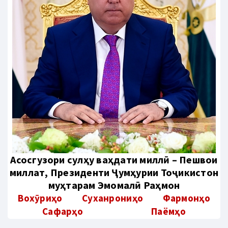
Aсосгузори сулҳу ваҳдати миллӣ – Пешвои
миллат, Президенти Ҷумҳурии Тоҷикистон
муҳтарам Эмомалӣ Раҳмон
Вохӯриҳо
Суханрониҳо
Фармонҳо
Сафарҳо
Паёмҳо