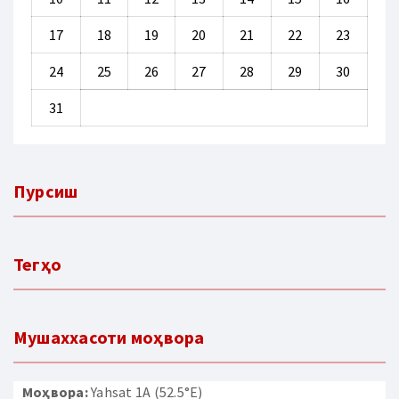
17
18
19
20
21
22
23
24
25
26
27
28
29
30
31
Пурсиш
Тегҳо
Мушаххасоти моҳвора
Моҳвора:
Yahsat 1A (52.5°E)