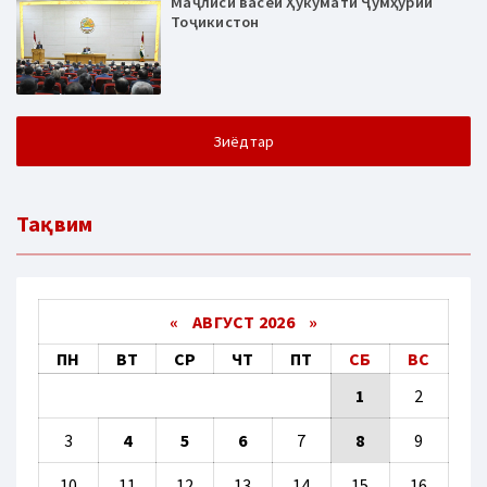
Маҷлиси васеи Ҳукумати Ҷумҳурии
Тоҷикистон
Зиёдтар
Тақвим
«
АВГУСТ 2026 »
ПН
ВТ
СР
ЧТ
ПТ
СБ
ВС
1
2
3
4
5
6
7
8
9
10
11
12
13
14
15
16