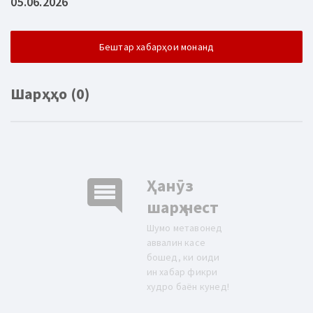
05.06.2026
Бештар хабарҳои монанд
Шарҳҳо (0)
comment
Ҳанӯз
шарҳ нест
Шумо метавонед
аввалин касе
бошед, ки оиди
ин хабар фикри
худро баён кунед!