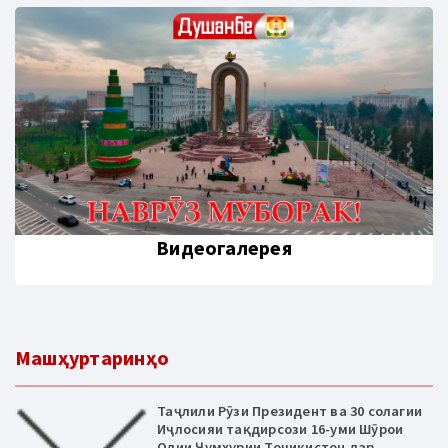
Видеогалерея
Машҳуртаринҳо
Таҷлили Рӯзи Президент ва 30 солагии
Иҷлосияи тақдирсози 16-уми Шӯрои
Олии Ҷумҳурии Тоҷикистон дар