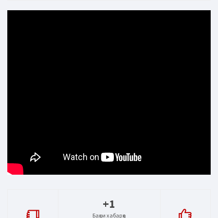
+1
Баҳои хабарҳо