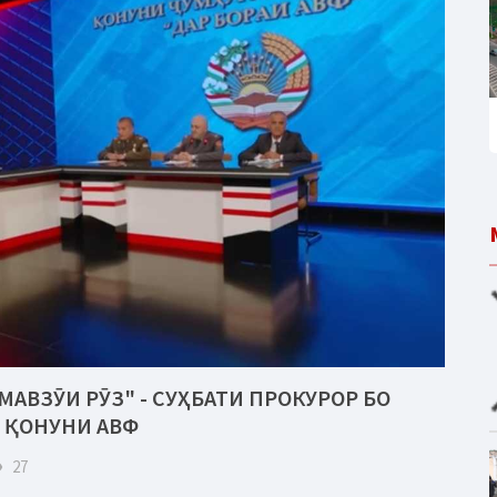
МАВЗӮИ РӮЗ" - СУҲБАТИ ПРОКУРОР БО
 ҚОНУНИ АВФ
eye
27