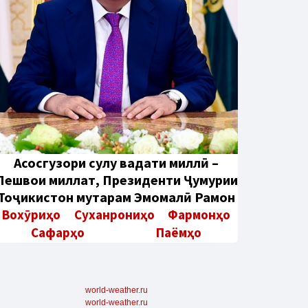
Aсосгузори сулҳу ваҳдати миллӣ –
Пешвои миллат, Президенти Ҷумҳурии
Тоҷикистон муҳтарам Эмомалӣ Раҳмон
Вохӯриҳо
Суханрониҳо
Фармонҳо
Сафарҳо
Паёмҳо
world-weather.ru
world-weather.ru