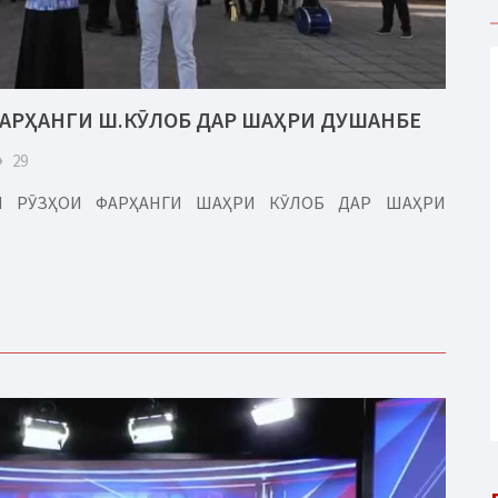
ФАРҲАНГИ Ш.КӮЛОБ ДАР ШАҲРИ ДУШАНБЕ
eye
29
РИ РӮЗҲОИ ФАРҲАНГИ ШАҲРИ КӮЛОБ ДАР ШАҲРИ