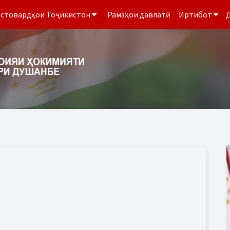
стовардҳои Тоҷикистон
Рамзҳои давлатӣ
Иртибот
Д