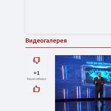
Видеогалерея
+1
Баҳои хабарҳо