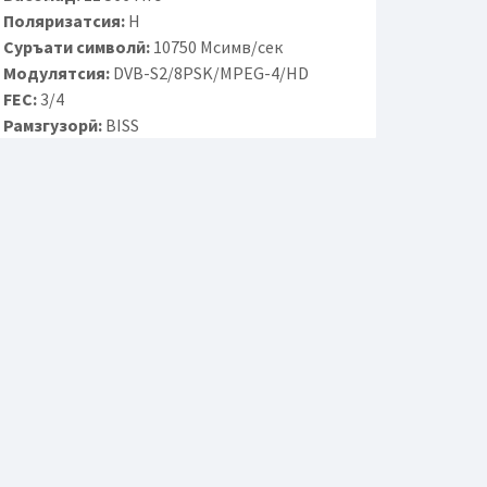
Поляризатсия:
H
Суръати символӣ:
10750 Мсимв/сек
Модулятсия:
DVB-S2/8PSK/MPEG-4/HD
FEC:
3/4
Рамзгузорӣ:
BISS