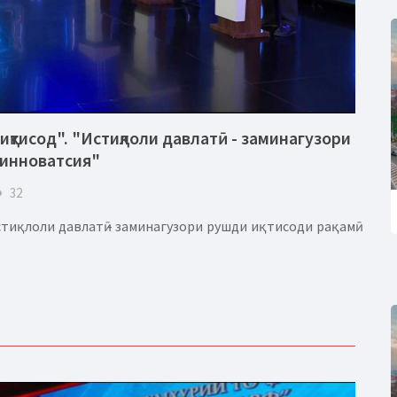
иқтисод". "Истиқлоли давлатӣ - заминагузори
 инноватсия"
eye
32
тиқлоли давлатӣ - заминагузори рушди иқтисоди рақамӣ