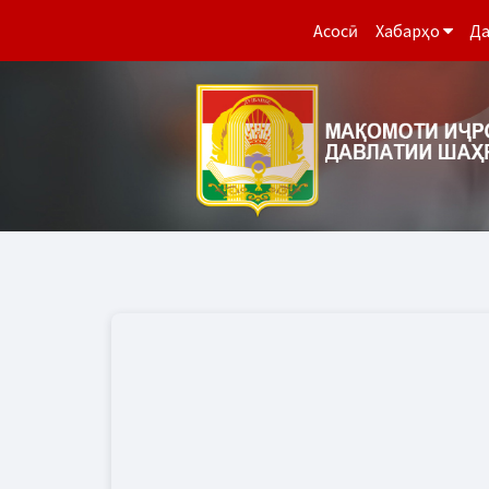
Асосӣ
Хабарҳо
Да