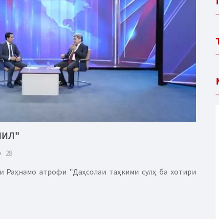
ЛИЛ"
eye
28
и Раҳнамо атрофи "Даҳсолаи таҳкими сулҳ ба хотири