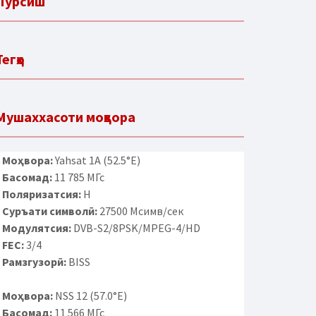
Пурсиш
Тегҳо
Мушаххасоти моҳвора
Моҳвора:
Yahsat 1A (52.5°E)
Басомад:
11 785 МГс
Поляризатсия:
H
Суръати символӣ:
27500 Мсимв/сек
Модулятсия:
DVB-S2/8PSK/MPEG-4/HD
FEC:
3/4
Рамзгузорӣ:
BISS
Моҳвора:
NSS 12 (57.0°E)
Басомад:
11 566 МГс