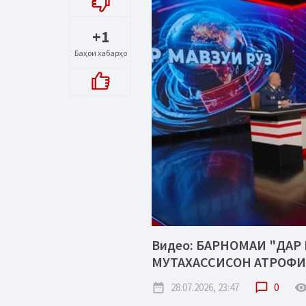
+1
Баҳои хабарҳо
Видео: БАРНОМАИ "ДАР 
МУТАХАССИСОН АТРОФИ
date_range
28.07.2026, 23:47
chat_bubble_outline
0
remove_red_