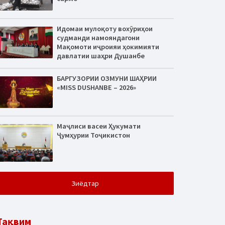
Идомаи мулоқоту вохӯриҳои
судманди намояндагони
Мақомоти иҷроияи ҳокимияти
давлатии шаҳри Душанбе
БАРГУЗОРИИ ОЗМУНИ ШАҲРИИ
«MISS DUSHANBE – 2026»
Маҷлиси васеи Ҳукумати
Ҷумҳурии Тоҷикистон
Зиёдтар
Тақвим