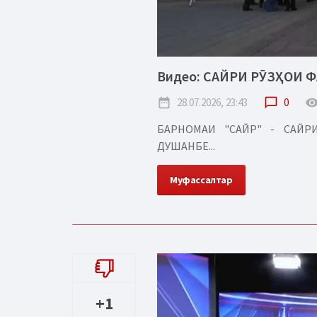
Видео: САЙРИ РӮЗҲОИ 
date_range
28.07.2026, 23:43
chat_bubble_outline
0
remove_red_
БАРНОМАИ "САЙР" - САЙ
ДУШАНБЕ...
Муфассалтар
+1