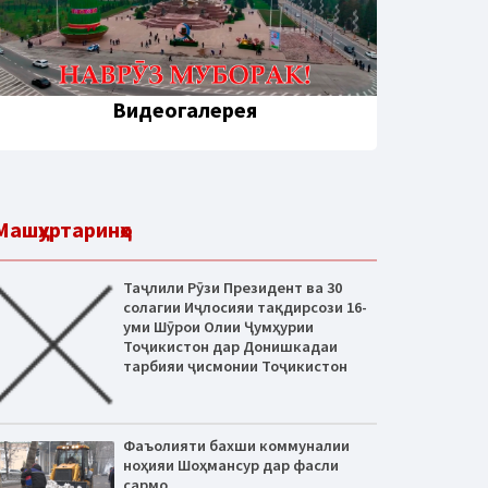
Видеогалерея
Машҳуртаринҳо
Таҷлили Рӯзи Президент ва 30
солагии Иҷлосияи тақдирсози 16-
уми Шӯрои Олии Ҷумҳурии
Тоҷикистон дар Донишкадаи
тарбияи ҷисмонии Тоҷикистон
Фаъолияти бахши коммуналии
ноҳияи Шоҳмансур дар фасли
сармо