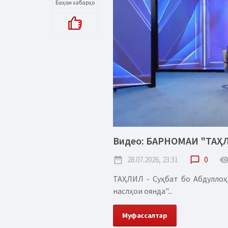
Баҳои хабарҳо
Видео: БАРНОМАИ "ТАҲ
date_range
28.07.2026, 23:31
chat_bubble_outline
0
remove_red_
ТАҲЛИЛ - Суҳбат бо Абдуллоҳ
наслҳои оянда"...
Муфассалтар