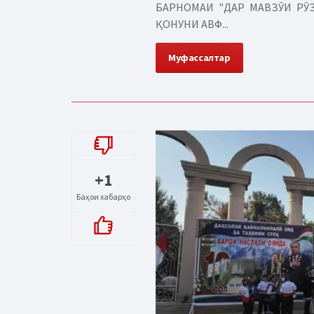
БАРНОМАИ "ДАР МАВЗӮИ РӮЗ
ҚОНУНИ АВФ...
Муфассалтар
+1
Баҳои хабарҳо