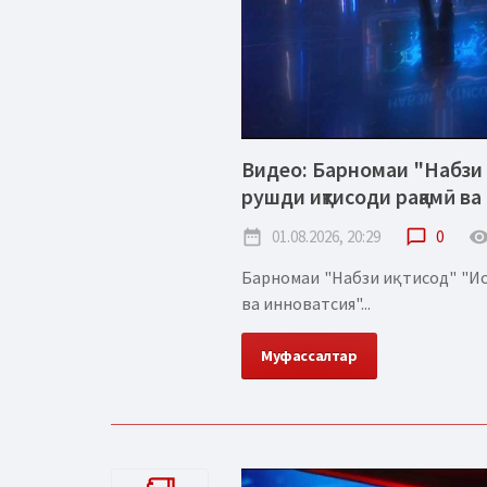
Видео: Барномаи "Набзи 
рушди иқтисоди рақамӣ ва
date_range
01.08.2026, 20:29
chat_bubble_outline
0
remove_red_
Барномаи "Набзи иқтисод" "Ис
ва инноватсия"...
Муфассалтар