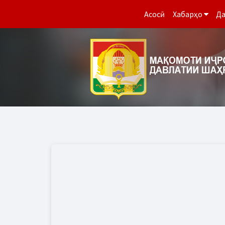
Асосӣ
Хабарҳо
Да