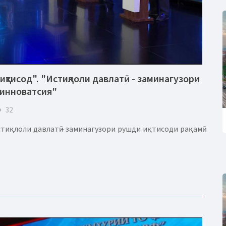
иқтисод". "Истиқлоли давлатӣ - заминагузори
 инноватсия"
eye
32
тиқлоли давлатӣ - заминагузори рушди иқтисоди рақамӣ