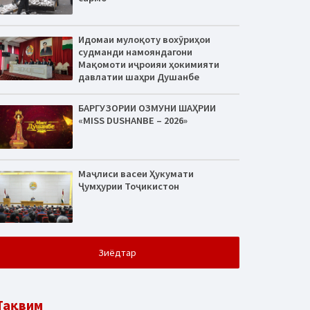
Идомаи мулоқоту вохӯриҳои
судманди намояндагони
Мақомоти иҷроияи ҳокимияти
давлатии шаҳри Душанбе
БАРГУЗОРИИ ОЗМУНИ ШАҲРИИ
«MISS DUSHANBE – 2026»
Маҷлиси васеи Ҳукумати
Ҷумҳурии Тоҷикистон
Зиёдтар
Тақвим