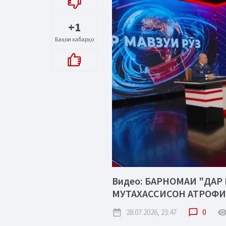
+1
Баҳои хабарҳо
Видео: БАРНОМАИ "ДАР 
МУТАХАССИСОН АТРОФИ
date_range
28.07.2026, 23:47
chat_bubble_outline
0
remove_red_