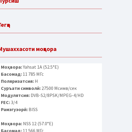
Пурсиш
Тегҳо
Мушаххасоти моҳвора
Моҳвора:
Yahsat 1A (52.5°E)
Басомад:
11 785 МГс
Поляризатсия:
H
Суръати символӣ:
27500 Мсимв/сек
Модулятсия:
DVB-S2/8PSK/MPEG-4/HD
FEC:
3/4
Рамзгузорӣ:
BISS
Моҳвора:
NSS 12 (57.0°E)
Басомад:
11 566 МГс