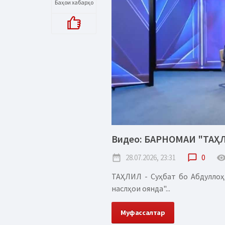
Баҳои хабарҳо
Видео: БАРНОМАИ "ТАҲ
date_range
28.07.2026, 23:31
chat_bubble_outline
0
remove_red_
ТАҲЛИЛ - Суҳбат бо Абдуллоҳ
наслҳои оянда"...
Муфассалтар