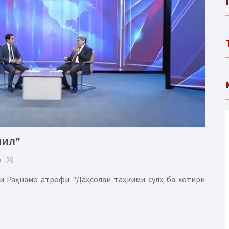
ЛИЛ"
eye
28
и Раҳнамо атрофи "Даҳсолаи таҳкими сулҳ ба хотири