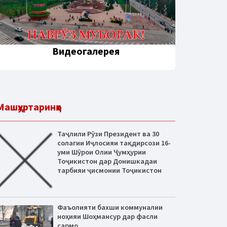
Видеогалерея
Машҳуртаринҳо
Таҷлили Рӯзи Президент ва 30
солагии Иҷлосияи тақдирсози 16-
уми Шӯрои Олии Ҷумҳурии
Тоҷикистон дар Донишкадаи
тарбияи ҷисмонии Тоҷикистон
Фаъолияти бахши коммуналии
ноҳияи Шоҳмансур дар фасли
сармо