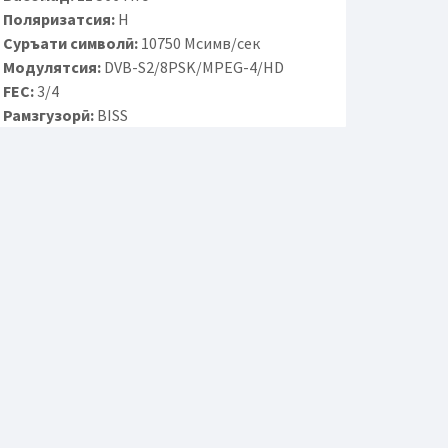
Поляризатсия:
H
Суръати символӣ:
10750 Мсимв/сек
Модулятсия:
DVB-S2/8PSK/MPEG-4/HD
FEC:
3/4
Рамзгузорӣ:
BISS