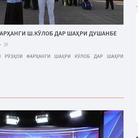
ФАРҲАНГИ Ш.КӮЛОБ ДАР ШАҲРИ ДУШАНБЕ
eye
29
РИ РӮЗҲОИ ФАРҲАНГИ ШАҲРИ КӮЛОБ ДАР ШАҲРИ