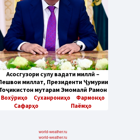
Aсосгузори сулҳу ваҳдати миллӣ –
Пешвои миллат, Президенти Ҷумҳурии
Тоҷикистон муҳтарам Эмомалӣ Раҳмон
Вохӯриҳо
Суханрониҳо
Фармонҳо
Сафарҳо
Паёмҳо
world-weather.ru
world-weather.ru