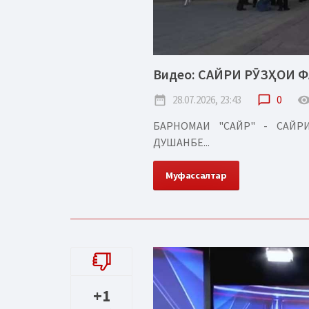
Видео: САЙРИ РӮЗҲОИ 
date_range
28.07.2026, 23:43
chat_bubble_outline
0
remove_red_
БАРНОМАИ "САЙР" - САЙ
ДУШАНБЕ...
Муфассалтар
+1