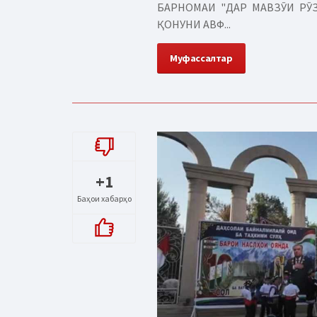
БАРНОМАИ "ДАР МАВЗӮИ РӮЗ
ҚОНУНИ АВФ...
Муфассалтар
+1
Баҳои хабарҳо