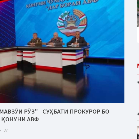
МАВЗӮИ РӮЗ" - СУҲБАТИ ПРОКУРОР БО
 ҚОНУНИ АВФ
eye
27