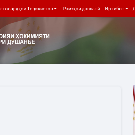
стовардҳои Тоҷикистон
Рамзҳои давлатӣ
Иртибот
Д