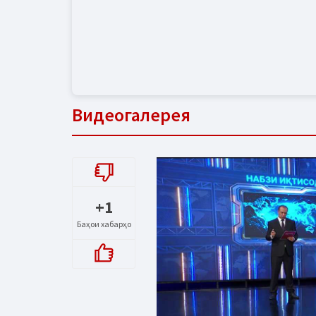
Видеогалерея
+1
Баҳои хабарҳо