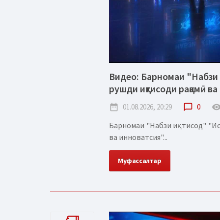
Видео: Барномаи "Набзи 
рушди иқтисоди рақамӣ ва
date_range
01.08.2026, 20:29
chat_bubble_outline
0
remove_red_
Барномаи "Набзи иқтисод" "Ис
ва инноватсия"...
Муфассалтар