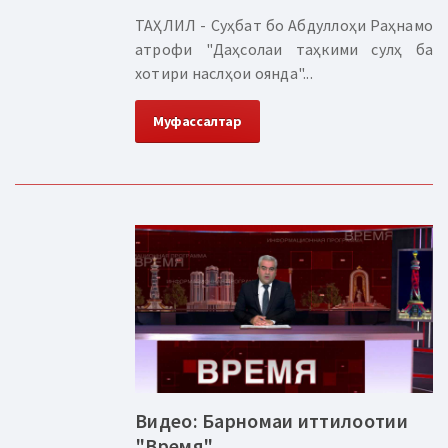
ТАҲЛИЛ - Суҳбат бо Абдуллоҳи Раҳнамо
атрофи "Даҳсолаи таҳкими сулҳ ба
хотири наслҳои оянда"...
Муфассалтар
Видео: Барномаи иттилоотии
"Время"