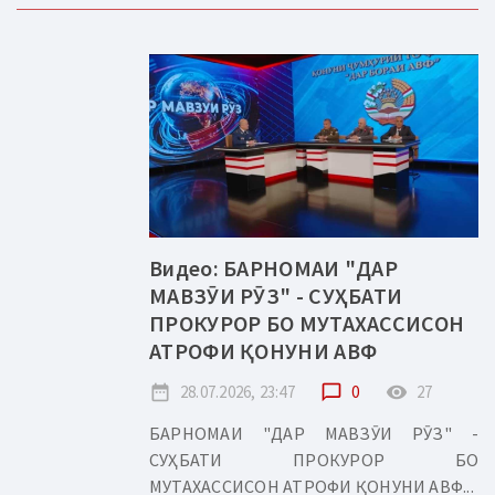
Видео: БАРНОМАИ "ДАР
МАВЗӮИ РӮЗ" - СУҲБАТИ
ПРОКУРОР БО МУТАХАССИСОН
АТРОФИ ҚОНУНИ АВФ
date_range
28.07.2026, 23:47
chat_bubble_outline
0
remove_red_eye
27
БАРНОМАИ "ДАР МАВЗӮИ РӮЗ" -
СУҲБАТИ ПРОКУРОР БО
МУТАХАССИСОН АТРОФИ ҚОНУНИ АВФ...