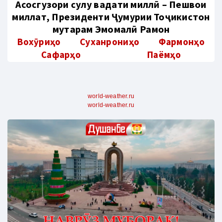
Aсосгузори сулҳу ваҳдати миллӣ – Пешвои
миллат, Президенти Ҷумҳурии Тоҷикистон
муҳтарам Эмомалӣ Раҳмон
Вохӯриҳо
Суханрониҳо
Фармонҳо
Сафарҳо
Паёмҳо
world-weather.ru
world-weather.ru