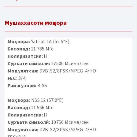
Мушаххасоти моҳвора
Моҳвора:
Yahsat 1A (52.5°E)
Басомад:
11 785 МГс
Поляризатсия:
H
Суръати символӣ:
27500 Мсимв/сек
Модулятсия:
DVB-S2/8PSK/MPEG-4/HD
FEC:
3/4
Рамзгузорӣ:
BISS
Моҳвора:
NSS 12 (57.0°E)
Басомад:
11 566 МГс
Поляризатсия:
H
Суръати символӣ:
10750 Мсимв/сек
Модулятсия:
DVB-S2/8PSK/MPEG-4/HD
FEC:
3/4