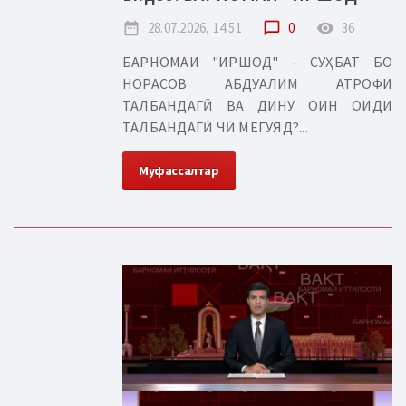
date_range
28.07.2026, 14:51
chat_bubble_outline
0
remove_red_eye
36
БАРНОМАИ "ИРШОД" - СУҲБАТ БО
НОРАСОВ АБДУАЛИМ АТРОФИ
ТАЛБАНДАГӢ ВА ДИНУ ОИН ОИДИ
ТАЛБАНДАГӢ ЧӢ МЕГУЯД?...
Муфассалтар