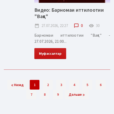
Видео: Барномаи иттилоотии
"Вақт"
date_range
27.07.2026, 22:27
chat_bubble_outline
0
remove_red_eye
30
Барномаи иттилоотии "Вақт" -
27.07.2026, 21:00...
Муфассалтар
Назад
1
2
3
4
5
6
7
8
9
Дальше