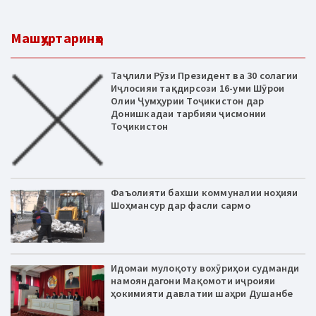
Машҳуртаринҳо
Таҷлили Рӯзи Президент ва 30 солагии
Иҷлосияи тақдирсози 16-уми Шӯрои
Олии Ҷумҳурии Тоҷикистон дар
Донишкадаи тарбияи ҷисмонии
Тоҷикистон
Фаъолияти бахши коммуналии ноҳияи
Шоҳмансур дар фасли сармо
Идомаи мулоқоту вохӯриҳои судманди
намояндагони Мақомоти иҷроияи
ҳокимияти давлатии шаҳри Душанбе