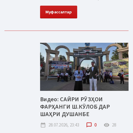
Муфассалтар
Видео: САЙРИ РӮЗҲОИ
ФАРҲАНГИ Ш.КӮЛОБ ДАР
ШАҲРИ ДУШАНБЕ
date_range
28.07.2026, 23:43
chat_bubble_outline
0
remove_red_eye
28