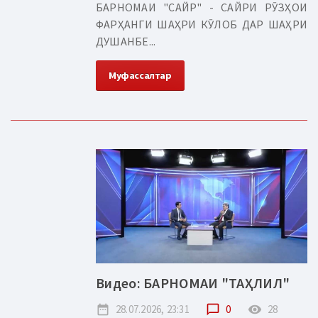
БАРНОМАИ "САЙР" - САЙРИ РӮЗҲОИ
ФАРҲАНГИ ШАҲРИ КӮЛОБ ДАР ШАҲРИ
ДУШАНБЕ...
Муфассалтар
Видео: БАРНОМАИ "ТАҲЛИЛ"
date_range
28.07.2026, 23:31
chat_bubble_outline
0
remove_red_eye
28