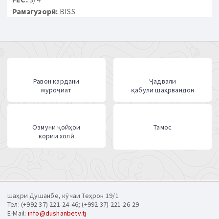
Рамзгузорӣ:
BISS
Равон кардани
Ҷадвали
муроҷиат
қабули шаҳрвандон
Озмуни ҷойҳои
Тамос
кории холӣ
шаҳри Душанбе, кӯчаи Теҳрон 19/1
Тел: (+992 37) 221-24-46; (+992 37) 221-26-29
E-Mail:
info@dushanbetv.tj