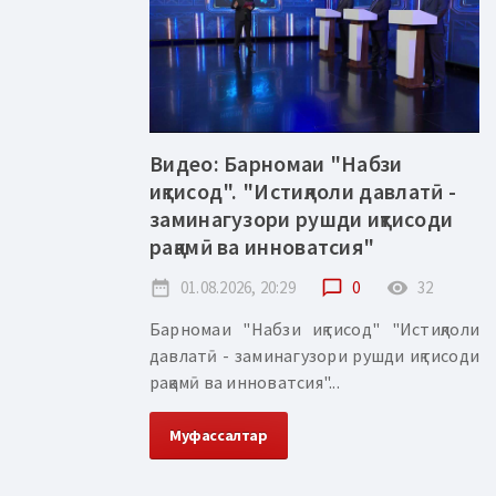
Видео: Барномаи "Набзи
иқтисод". "Истиқлоли давлатӣ -
заминагузори рушди иқтисоди
рақамӣ ва инноватсия"
date_range
01.08.2026, 20:29
chat_bubble_outline
0
remove_red_eye
32
Барномаи "Набзи иқтисод" "Истиқлоли
давлатӣ - заминагузори рушди иқтисоди
рақамӣ ва инноватсия"...
Муфассалтар