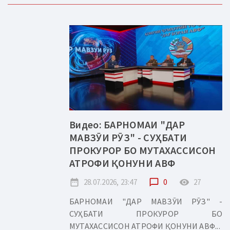
Видео: БАРНОМАИ "ДАР
МАВЗӮИ РӮЗ" - СУҲБАТИ
ПРОКУРОР БО МУТАХАССИСОН
АТРОФИ ҚОНУНИ АВФ
date_range
28.07.2026, 23:47
chat_bubble_outline
0
remove_red_eye
27
БАРНОМАИ "ДАР МАВЗӮИ РӮЗ" -
СУҲБАТИ ПРОКУРОР БО
МУТАХАССИСОН АТРОФИ ҚОНУНИ АВФ...