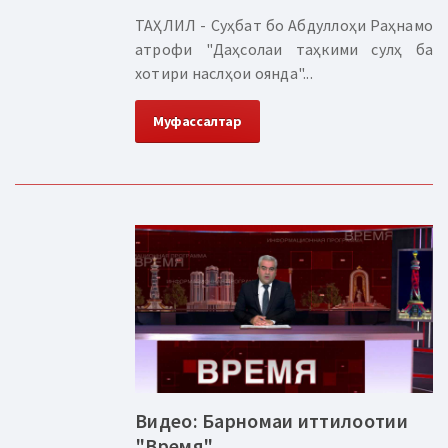
ТАҲЛИЛ - Суҳбат бо Абдуллоҳи Раҳнамо
атрофи "Даҳсолаи таҳкими сулҳ ба
хотири наслҳои оянда"...
Муфассалтар
Видео: Барномаи иттилоотии
"Время"