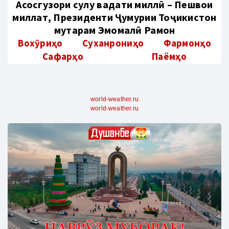
Aсосгузори сулҳу ваҳдати миллӣ – Пешвои
миллат, Президенти Ҷумҳурии Тоҷикистон
муҳтарам Эмомалӣ Раҳмон
Вохӯриҳо
Суханрониҳо
Фармонҳо
Сафарҳо
Паёмҳо
world-weather.ru
world-weather.ru