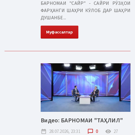
БАРНОМАИ "САЙР" - САЙРИ РӮЗҲОИ
ФАРҲАНГИ ШАҲРИ КӮЛОБ ДАР ШАҲРИ
ДУШАНБЕ...
Муфассалтар
Видео: БАРНОМАИ "ТАҲЛИЛ"
date_range
28.07.2026, 23:31
chat_bubble_outline
0
remove_red_eye
27