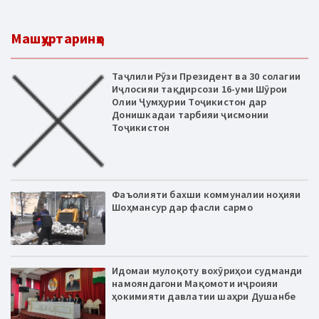
Машҳуртаринҳо
Таҷлили Рӯзи Президент ва 30 солагии
Иҷлосияи тақдирсози 16-уми Шӯрои
Олии Ҷумҳурии Тоҷикистон дар
Донишкадаи тарбияи ҷисмонии
Тоҷикистон
Фаъолияти бахши коммуналии ноҳияи
Шоҳмансур дар фасли сармо
Идомаи мулоқоту вохӯриҳои судманди
намояндагони Мақомоти иҷроияи
ҳокимияти давлатии шаҳри Душанбе