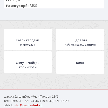
Рамзгузорӣ:
BISS
Равон кардани
Ҷадвали
муроҷиат
қабули шаҳрвандон
Озмуни ҷойҳои
Тамос
кории холӣ
шаҳри Душанбе, кӯчаи Теҳрон 19/1
Тел: (+992 37) 221-24-46; (+992 37) 221-26-29
E-Mail:
info@dushanbetv.tj