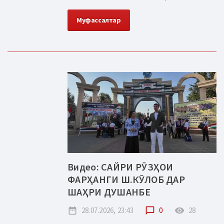
Муфассалтар
Видео: САЙРИ РӮЗҲОИ
ФАРҲАНГИ Ш.КӮЛОБ ДАР
ШАҲРИ ДУШАНБЕ
date_range
28.07.2026, 23:43
chat_bubble_outline
0
remove_red_eye
28