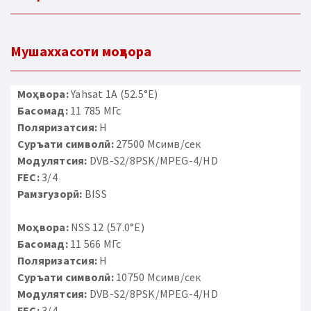
Мушаххасоти моҳвора
Моҳвора:
Yahsat 1A (52.5°E)
Басомад:
11 785 МГс
Поляризатсия:
H
Суръати символӣ:
27500 Мсимв/сек
Модулятсия:
DVB-S2/8PSK/MPEG-4/HD
FEC:
3/4
Рамзгузорӣ:
BISS
Моҳвора:
NSS 12 (57.0°E)
Басомад:
11 566 МГс
Поляризатсия:
H
Суръати символӣ:
10750 Мсимв/сек
Модулятсия:
DVB-S2/8PSK/MPEG-4/HD
FEC:
3/4