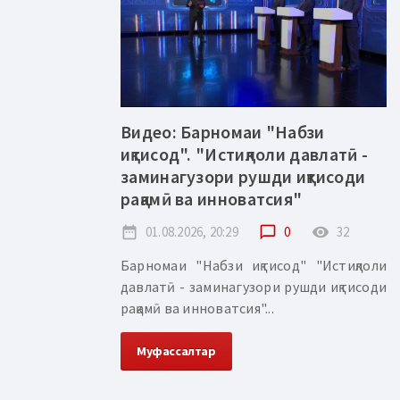
Видео: Барномаи "Набзи
иқтисод". "Истиқлоли давлатӣ -
заминагузори рушди иқтисоди
рақамӣ ва инноватсия"
date_range
01.08.2026, 20:29
chat_bubble_outline
0
remove_red_eye
32
Барномаи "Набзи иқтисод" "Истиқлоли
давлатӣ - заминагузори рушди иқтисоди
рақамӣ ва инноватсия"...
Муфассалтар