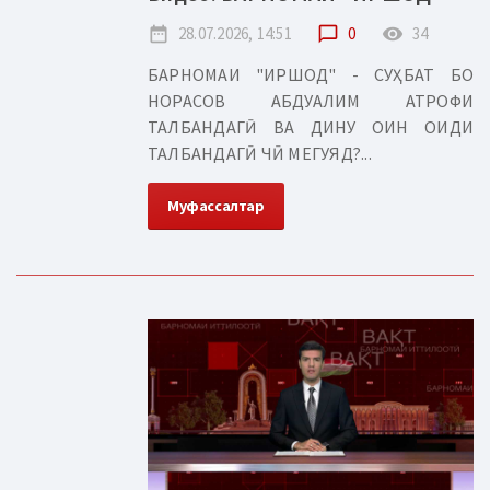
date_range
28.07.2026, 14:51
chat_bubble_outline
0
remove_red_eye
34
БАРНОМАИ "ИРШОД" - СУҲБАТ БО
НОРАСОВ АБДУАЛИМ АТРОФИ
ТАЛБАНДАГӢ ВА ДИНУ ОИН ОИДИ
ТАЛБАНДАГӢ ЧӢ МЕГУЯД?...
Муфассалтар