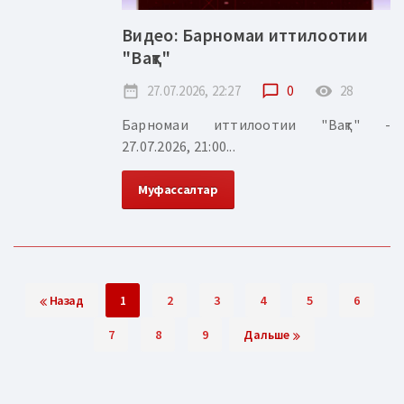
Видео: Барномаи иттилоотии
"Вақт"
date_range
27.07.2026, 22:27
chat_bubble_outline
0
remove_red_eye
28
Барномаи иттилоотии "Вақт" -
27.07.2026, 21:00...
Муфассалтар
Назад
1
2
3
4
5
6
7
8
9
Дальше