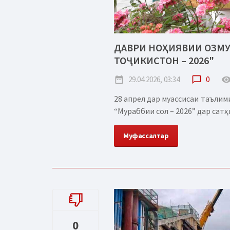
ДАВРИ НОҲИЯВИИ ОЗМУ
ТОҶИКИСТОН – 2026"
date_range
29.04.2026, 03:34
chat_bubble_outline
0
remove_red_
28 апрел дар муассисаи таъли
“Мураббии сол – 2026” дар сатҳи
Муфассалтар
0