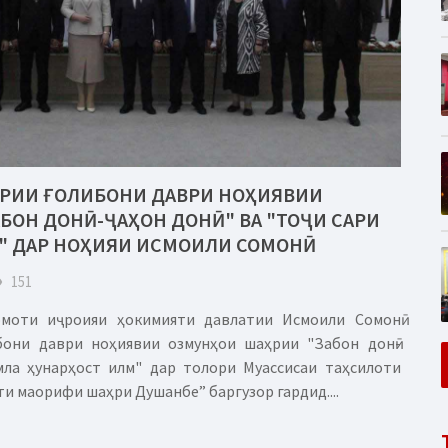
РИИ ҒОЛИБОНИ ДАВРИ НОҲИЯВИИ
БОН ДОНӢ-ҶАҲОН ДОНӢ" ВА "ТОҶИ САРИ
" ДАР НОҲИЯИ ИСМОИЛИ СОМОНӢ
eye
151
омоти иҷроияи ҳокимияти давлатии Исмоили Сомонӣ
бони даври ноҳиявии озмунҳои шаҳрии "Забон донӣ-
умла ҳунарҳост илм" дар толори Муассисаи таҳсилоти
и маорифи шаҳри Душанбе” баргузор гардид....