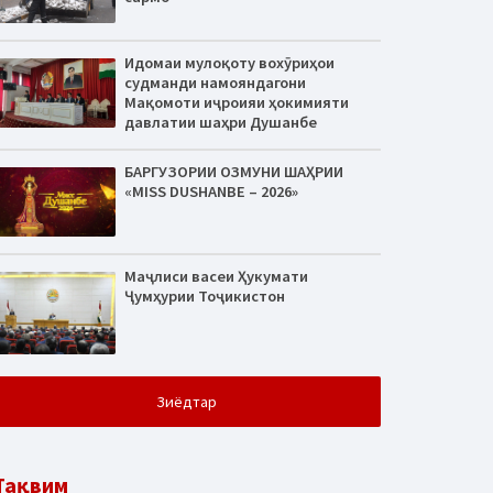
Идомаи мулоқоту вохӯриҳои
судманди намояндагони
Мақомоти иҷроияи ҳокимияти
давлатии шаҳри Душанбе
БАРГУЗОРИИ ОЗМУНИ ШАҲРИИ
«MISS DUSHANBE – 2026»
Маҷлиси васеи Ҳукумати
Ҷумҳурии Тоҷикистон
Зиёдтар
Тақвим