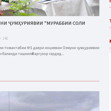
НИ ҶУМҲУРИЯВИИ "МУРАББИИ СОЛИ
eye
141
мии томактабии №1 даври ноҳиявии Озмуни ҷумҳуриявии
 баланди ташкилӣ баргузор гардид....