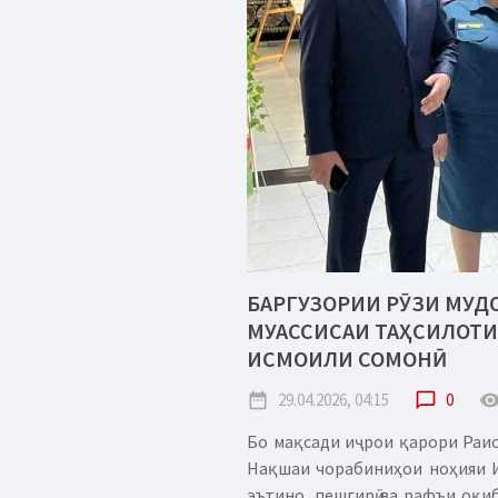
БАРГУЗОРИИ РӮЗИ МУД
МУАССИСАИ ТАҲСИЛОТИ
ИСМОИЛИ СОМОНӢ
date_range
29.04.2026, 04:15
chat_bubble_outline
0
remove_red_
Бо мақсади иҷрои қарори Раис
Нақшаи чорабиниҳои ноҳияи И
эътино, пешгирӣ ва рафъи оқи