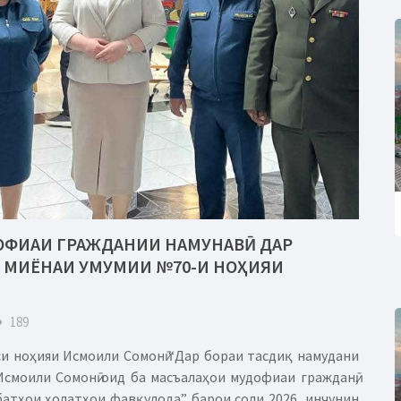
ОФИАИ ГРАЖДАНИИ НАМУНАВӢ ДАР
 МИЁНАИ УМУМИИ №70-И НОҲИЯИ
eye
189
и ноҳияи Исмоили Сомонӣ “Дар бораи тасдиқ намудани
смоили Сомонӣ оид ба масъалаҳои мудофиаи гражданӣ,
батҳои ҳолатҳои фавқулода” барои соли 2026, инчунин