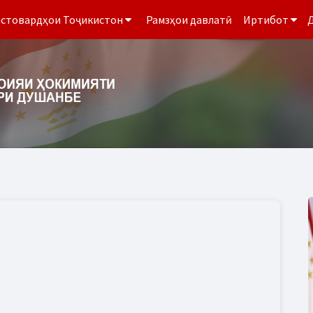
стовардҳои Тоҷикистон
Рамзҳои давлатӣ
Иртибот
Д