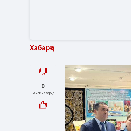
Хабарҳо
0
Баҳои хабарҳо