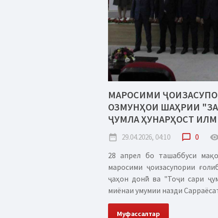
МАРОСИМИ ҶОИЗАСУПО
ОЗМУНҲОИ ШАҲРИИ "ЗА
ҶУМЛА ҲУНАРҲОСТ ИЛМ
date_range
29.04.2026, 04:10
chat_bubble_outline
0
remove_red_
28 апрел бо ташаббуси мақ
маросими ҷоизасупории ғоли
ҷаҳон донӣ" ва "Тоҷи сари ҷ
миёнаи умумии назди Сарраёсат
Муфассалтар