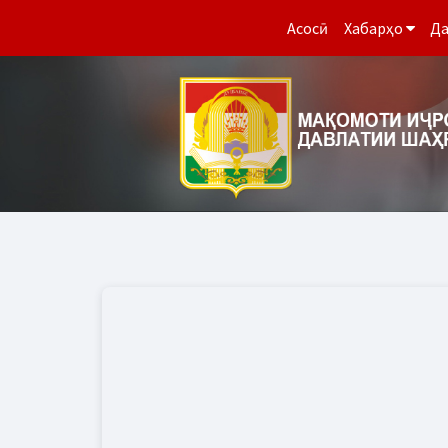
Асосӣ
Хабарҳо
Да