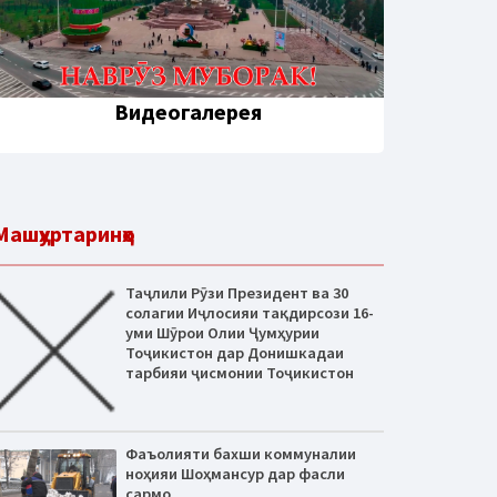
Видеогалерея
Машҳуртаринҳо
Таҷлили Рӯзи Президент ва 30
солагии Иҷлосияи тақдирсози 16-
уми Шӯрои Олии Ҷумҳурии
Тоҷикистон дар Донишкадаи
тарбияи ҷисмонии Тоҷикистон
Фаъолияти бахши коммуналии
ноҳияи Шоҳмансур дар фасли
сармо