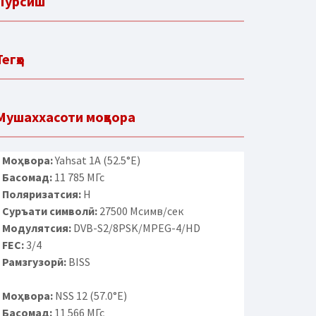
Пурсиш
Тегҳо
Мушаххасоти моҳвора
Моҳвора:
Yahsat 1A (52.5°E)
Басомад:
11 785 МГс
Поляризатсия:
H
Суръати символӣ:
27500 Мсимв/сек
Модулятсия:
DVB-S2/8PSK/MPEG-4/HD
FEC:
3/4
Рамзгузорӣ:
BISS
Моҳвора:
NSS 12 (57.0°E)
Басомад:
11 566 МГс