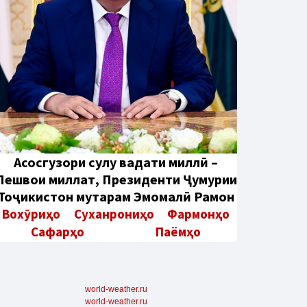
Aсосгузори сулҳу ваҳдати миллӣ –
Пешвои миллат, Президенти Ҷумҳурии
Тоҷикистон муҳтарам Эмомалӣ Раҳмон
Вохӯриҳо
Суханрониҳо
Фармонҳо
Сафарҳо
Паёмҳо
world-weather.ru
world-weather.ru