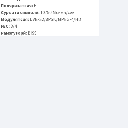
Поляризатсия:
H
Суръати символӣ:
10750 Мсимв/сек
Модулятсия:
DVB-S2/8PSK/MPEG-4/HD
FEC:
3/4
Рамзгузорӣ:
BISS