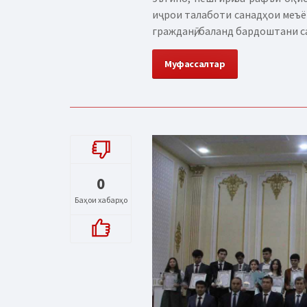
иҷрои талаботи санадҳои меъё
гражданӣ, баланд бардоштани с
Муфассалтар
0
Баҳои хабарҳо