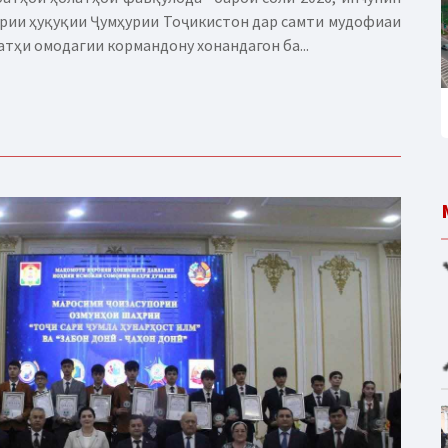
рии ҳуқуқии Ҷумҳурии Тоҷикистон дар самти мудофиаи
атҳи омодагии кормандону хонандагон ба...