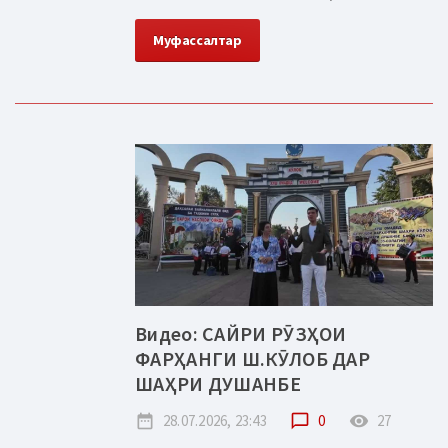
Муфассалтар
Видео: САЙРИ РӮЗҲОИ
ФАРҲАНГИ Ш.КӮЛОБ ДАР
ШАҲРИ ДУШАНБЕ
date_range
28.07.2026, 23:43
chat_bubble_outline
0
remove_red_eye
27