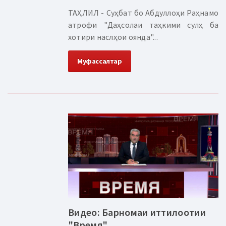
ТАҲЛИЛ - Суҳбат бо Абдуллоҳи Раҳнамо
атрофи "Даҳсолаи таҳкими сулҳ ба
хотири наслҳои оянда"...
Муфассалтар
Видео: Барномаи иттилоотии
"Время"