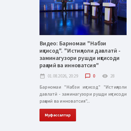
Видео: Барномаи "Набзи
иқтисод". "Истиқлоли давлатӣ -
заминагузори рушди иқтисоди
рақамӣ ва инноватсия"
date_range
01.08.2026, 20:29
chat_bubble_outline
0
remove_red_eye
28
Барномаи "Набзи иқтисод" "Истиқлоли
давлатӣ - заминагузори рушди иқтисоди
рақамӣ ва инноватсия"...
Муфассалтар