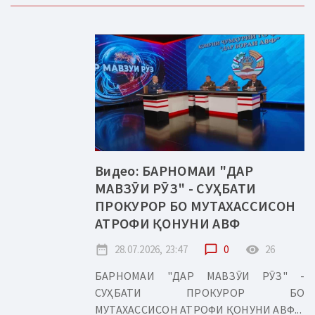
Видео: БАРНОМАИ "ДАР
МАВЗӮИ РӮЗ" - СУҲБАТИ
ПРОКУРОР БО МУТАХАССИСОН
АТРОФИ ҚОНУНИ АВФ
date_range
28.07.2026, 23:47
chat_bubble_outline
0
remove_red_eye
26
БАРНОМАИ "ДАР МАВЗӮИ РӮЗ" -
СУҲБАТИ ПРОКУРОР БО
МУТАХАССИСОН АТРОФИ ҚОНУНИ АВФ...