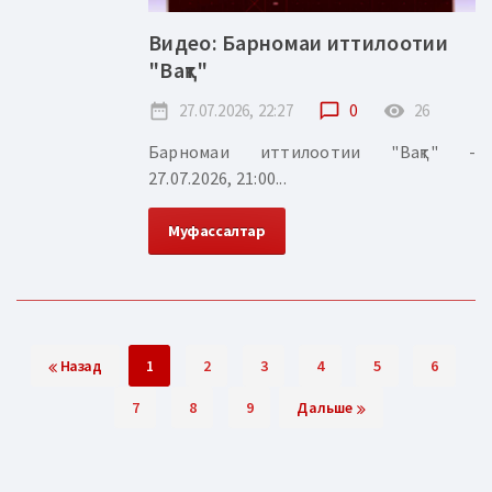
Видео: Барномаи иттилоотии
"Вақт"
date_range
27.07.2026, 22:27
chat_bubble_outline
0
remove_red_eye
26
Барномаи иттилоотии "Вақт" -
27.07.2026, 21:00...
Муфассалтар
Назад
1
2
3
4
5
6
7
8
9
Дальше