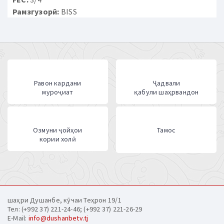
Рамзгузорӣ:
BISS
Равон кардани
Ҷадвали
муроҷиат
қабули шаҳрвандон
Озмуни ҷойҳои
Тамос
кории холӣ
шаҳри Душанбе, кӯчаи Теҳрон 19/1
Тел: (+992 37) 221-24-46; (+992 37) 221-26-29
E-Mail:
info@dushanbetv.tj