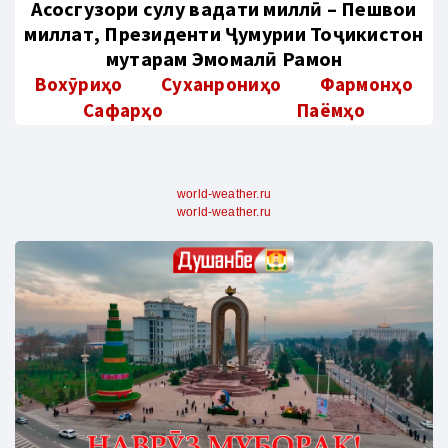
Aсосгузори сулҳу ваҳдати миллӣ – Пешвои
миллат, Президенти Ҷумҳурии Тоҷикистон
муҳтарам Эмомалӣ Раҳмон
Вохӯриҳо
Суханрониҳо
Фармонҳо
Сафарҳо
Паёмҳо
world-weather.ru
world-weather.ru