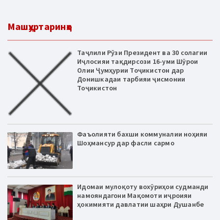
Машҳуртаринҳо
Таҷлили Рӯзи Президент ва 30 солагии
Иҷлосияи тақдирсози 16-уми Шӯрои
Олии Ҷумҳурии Тоҷикистон дар
Донишкадаи тарбияи ҷисмонии
Тоҷикистон
Фаъолияти бахши коммуналии ноҳияи
Шоҳмансур дар фасли сармо
Идомаи мулоқоту вохӯриҳои судманди
намояндагони Мақомоти иҷроияи
ҳокимияти давлатии шаҳри Душанбе