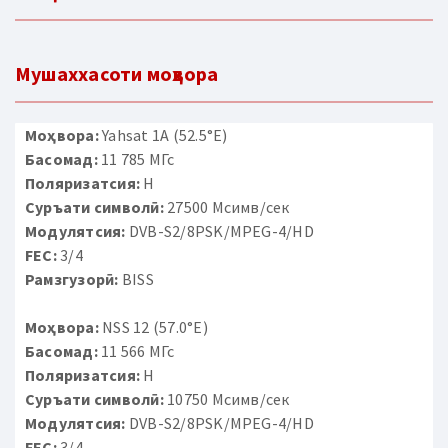
Мушаххасоти моҳвора
Моҳвора:
Yahsat 1A (52.5°E)
Басомад:
11 785 МГс
Поляризатсия:
H
Суръати символӣ:
27500 Мсимв/сек
Модулятсия:
DVB-S2/8PSK/MPEG-4/HD
FEC:
3/4
Рамзгузорӣ:
BISS
Моҳвора:
NSS 12 (57.0°E)
Басомад:
11 566 МГс
Поляризатсия:
H
Суръати символӣ:
10750 Мсимв/сек
Модулятсия:
DVB-S2/8PSK/MPEG-4/HD
FEC:
3/4