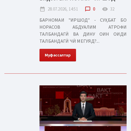
date_range
28.07.2026, 14:51
chat_bubble_outline
0
remove_red_eye
32
БАРНОМАИ "ИРШОД" - СУҲБАТ БО
НОРАСОВ АБДУАЛИМ АТРОФИ
ТАЛБАНДАГӢ ВА ДИНУ ОИН ОИДИ
ТАЛБАНДАГӢ ЧӢ МЕГУЯД?...
Муфассалтар