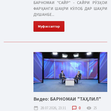
БАРНОМАИ "САЙР" - САЙРИ РӮЗҲОИ
ФАРҲАНГИ ШАҲРИ КӮЛОБ ДАР ШАҲРИ
ДУШАНБЕ...
Муфассалтар
Видео: БАРНОМАИ "ТАҲЛИЛ"
date_range
28.07.2026, 23:31
chat_bubble_outline
0
remove_red_eye
25