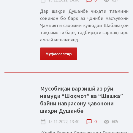
date_range
chat_bubble_outline
remove_red_eye
Дар шаҳри Душанбе ҷиҳати таъмини
сокинон бо барқ аз ҷониби масъулони
Ҷамъияти саҳомии кушодаи Шабакаҳои
тақсимоти барқ тадбирҳои сарвақтиро
амалӣ менамоянд....
Муфассалтар
Мусобиқаи варзишӣ аз рӯи
намуди “Шоҳмот” ва “Шашка”
байни наврасону ҷавонони
шаҳри Душанбе
date_range
15.11.2022, 13:40
chat_bubble_outline
0
remove_red_eye
605
«Ҳизби Халқии Демократии Тоҷикистон