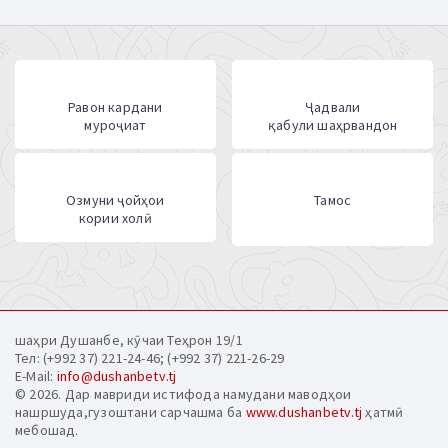
Равон кардани
Ҷадвали
муроҷиат
қабули шаҳрвандон
Озмуни ҷойҳои
Тамос
кории холӣ
шаҳри Душанбе, кӯчаи Теҳрон 19/1
Тел: (+992 37) 221-24-46; (+992 37) 221-26-29
E-Mail:
info@dushanbetv.tj
© 2026. Дар мавриди истифода намудани маводҳои
нашршуда,гузоштани сарчашма ба
www.dushanbetv.tj
ҳатмӣ
мебошад.