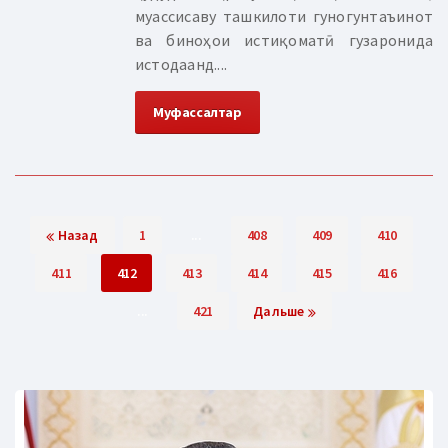
муассисаву ташкилоти гуногунтаъинот
ва биноҳои истиқоматӣ гузаронида
истодаанд....
Муфассалтар
Назад
1
...
408
409
410
411
412
413
414
415
416
...
421
Дальше