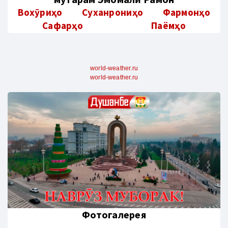
Вохӯриҳо
Суханрониҳо
Фармонҳо
Сафарҳо
Паёмҳо
world-weather.ru
world-weather.ru
Фотогалерея