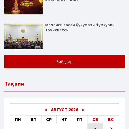
Маҷлиси васеи Ҳукумати Ҷумҳурии
Тоҷикистон
Зиёдтар
Тақвим
«
АВГУСТ 2026 »
ПН
ВТ
СР
ЧТ
ПТ
СБ
ВС
1
2