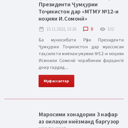
Президенти Ҷумҳурии
Тоҷикистон дар «МТМУ №12-и
ноҳияи И.Сомонӣ»
date_range
15.11.2022, 15:26
chat_bubble_outline
0
remove_red_eye
532
Ба муносибати Рӯзи Президенти
Ҷумҳурии Тоҷикистон дар муассисаи
таҳсилоти миёнаи умумии №12-и ноҳияи
Исмоили Сомонӣ чорабинии фарҳангӣ
доир гардид....
Муфассалтар
Маросими хонадории 3 нафар
аз оилаҳои ниёзманд баргузор