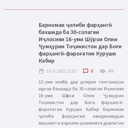
Барномаи ҷолиби фарҳангӣ
бахшида ба 30-солагии
Иҷлосияи 16-уми Шӯрои Олии
Ҷумҳурии Тоҷикистон дар Боғи
фарҳангӣ-фароғатии Куруши
Кабир
date_range
14.11.2022, 21:02
chat_bubble_outline
0
remove_red_eye
456
12-уми ноябр дар доираи тантанаҳои
идона бахшида ба 30-солагии Иҷлосияи
16-уми Шӯрои Олии Ҷумҳурии
Тоҷикистон дар Боғи фарҳангӣ-
фароғатии Куруши Кабир барномаи
ҷолиби фарҳангии омоданамудаи
мақомоти иҷроияи ҳокимияти давлатии