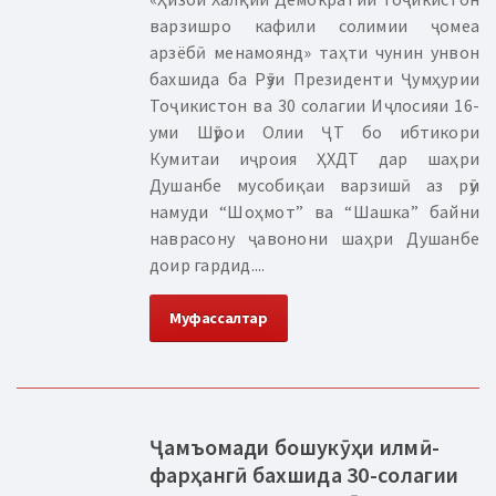
варзишро кафили солимии ҷомеа
арзёбӣ менамоянд» таҳти чунин унвон
бахшида ба Рӯзи Президенти Ҷумҳурии
Тоҷикистон ва 30 солагии Иҷлосияи 16-
уми Шӯрои Олии ҶТ бо ибтикори
Кумитаи иҷроия ҲХДТ дар шаҳри
Душанбе мусобиқаи варзишӣ аз рӯи
намуди “Шоҳмот” ва “Шашка” байни
наврасону ҷавонони шаҳри Душанбе
доир гардид....
Муфассалтар
Ҷамъомади бошукӯҳи илмӣ-
фарҳангӣ бахшида 30-солагии