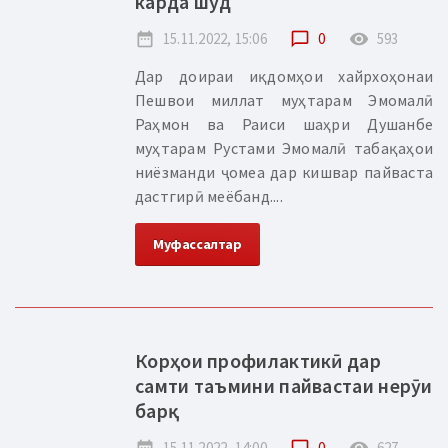
карда шуд
date_range
15.11.2022, 15:06
chat_bubble_outline
0
remove_red_eye
593
Дар доираи иқдомҳои хайрхоҳонаи
Пешвои миллат муҳтарам Эмомалӣ
Раҳмон ва Раиси шаҳри Душанбе
муҳтарам Рустами Эмомалӣ табақаҳои
ниёзманди ҷомеа дар кишвар пайваста
дастгирӣ меёбанд....
Муфассалтар
Корҳои профилактикӣ дар
самти таъмини пайвастаи нерӯи
барқ
15.11.2022, 14:00
0
627