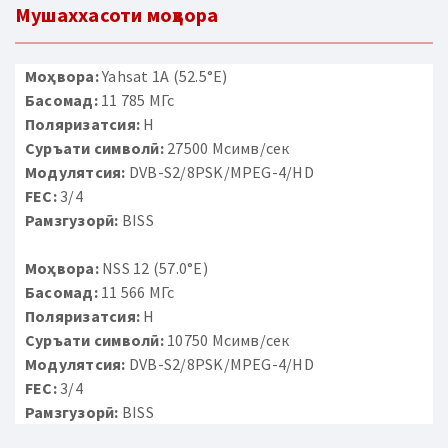
Мушаххасоти моҳвора
Моҳвора:
Yahsat 1A (52.5°E)
Басомад:
11 785 МГс
Поляризатсия:
H
Суръати символӣ:
27500 Мсимв/сек
Модулятсия:
DVB-S2/8PSK/MPEG-4/HD
FEC:
3/4
Рамзгузорӣ:
BISS
Моҳвора:
NSS 12 (57.0°E)
Басомад:
11 566 МГс
Поляризатсия:
H
Суръати символӣ:
10750 Мсимв/сек
Модулятсия:
DVB-S2/8PSK/MPEG-4/HD
FEC:
3/4
Рамзгузорӣ:
BISS