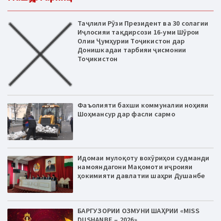
Таҷлили Рӯзи Президент ва 30 солагии
Иҷлосияи тақдирсози 16-уми Шӯрои
Олии Ҷумҳурии Тоҷикистон дар
Донишкадаи тарбияи ҷисмонии
Тоҷикистон
Фаъолияти бахши коммуналии ноҳияи
Шоҳмансур дар фасли сармо
Идомаи мулоқоту вохӯриҳои судманди
намояндагони Мақомоти иҷроияи
ҳокимияти давлатии шаҳри Душанбе
БАРГУЗОРИИ ОЗМУНИ ШАҲРИИ «MISS
DUSHANBE – 2026»