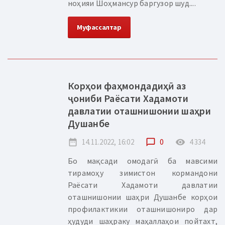
ноҳияи Шоҳмансур баргузор шуд....
Муфассалтар
Корҳои фаҳмондадиҳӣ аз
ҷониби Раёсати Хадамоти
давлатии оташнишонии шаҳри
Душанбе
date_range
14.11.2022, 16:02
chat_bubble_outline
0
remove_red_eye
4 334
Бо мақсади омодагӣ ба мавсими
тирамоҳу зимистон кормандони
Раёсати Хадамоти давлатии
оташнишонии шаҳри Душанбе корҳои
профилактикии оташнишониро дар
ҳудуди шаҳраку маҳаллаҳои пойтахт,