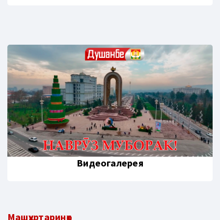
Видеогалерея
Машҳуртаринҳо