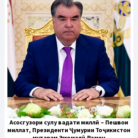
Aсосгузори сулҳу ваҳдати миллӣ – Пешвои
миллат, Президенти Ҷумҳурии Тоҷикистон
муҳтарам Эмомалӣ Раҳмон