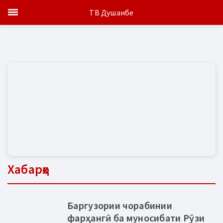
ТВ Душанбе
Хабарҳо
Баргузории чорабинии
фарҳангӣ ба муносибати Рӯзи