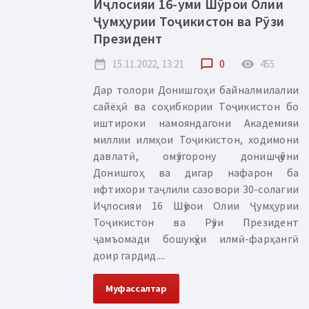
Иҷлосияи 16-уми Шӯрои Олии
Ҷумҳурии Тоҷикистон ва Рӯзи
Президент
date_range
15.11.2022, 13:21
chat_bubble_outline
0
remove_red_eye
455
Дар толори Донишгоҳи байналмилалии
сайёҳӣ ва соҳибкории Тоҷикистон бо
иштироки намояндагони Академияи
миллии илмҳои Тоҷикистон, ходимони
давлатӣ, омӯзгорону донишҷӯёни
Донишгоҳ ва дигар нафарон ба
ифтихори таҷлили сазовори 30-солагии
Иҷлосияи 16 Шӯрои Олии Ҷумҳурии
Тоҷикистон ва Рӯзи Президент
ҷамъомади бошукӯҳи илмӣ-фарҳангӣ
доир гардид....
Муфассалтар