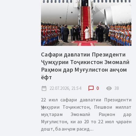
Сафари давлатии Президенти
Ҷумҳурии Тоҷикистон Эмомалӣ
Раҳмон дар Муғулистон анҷом
ёфт
date_range
22.07.2026, 21:54
chat_bubble_outline
0
remove_red_eye
38
22 июл сафари давлатии Президенти
Ҷумҳурии Тоҷикистон, Пешвои миллат
муҳтарам Эмомалӣ Раҳмон дар
Муғулистон, ки аз 20 то 22 июл ҷараён
дошт, ба анҷом расид....