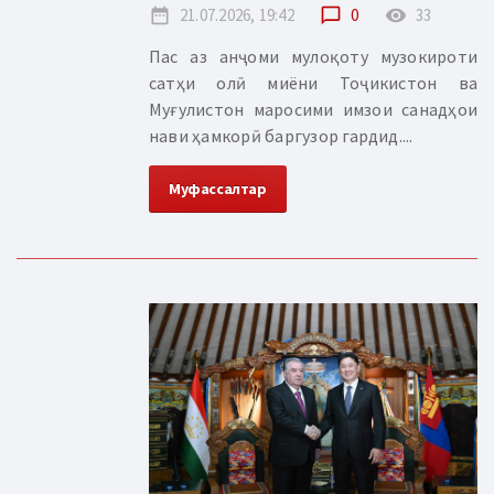
date_range
21.07.2026, 19:42
chat_bubble_outline
0
remove_red_eye
33
Пас аз анҷоми мулоқоту музокироти
сатҳи олӣ миёни Тоҷикистон ва
Муғулистон маросими имзои санадҳои
нави ҳамкорӣ баргузор гардид....
Муфассалтар