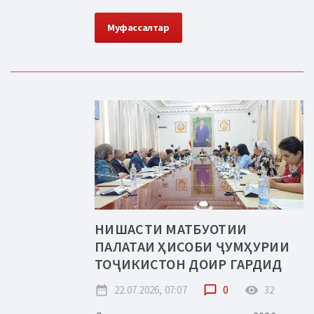
Муфассалтар
НИШАСТИ МАТБУОТИИ
ПАЛАТАИ ҲИСОБИ ҶУМҲУРИИ
ТОҶИКИСТОН ДОИР ГАРДИД
date_range
22.07.2026, 07:07
chat_bubble_outline
0
remove_red_eye
32