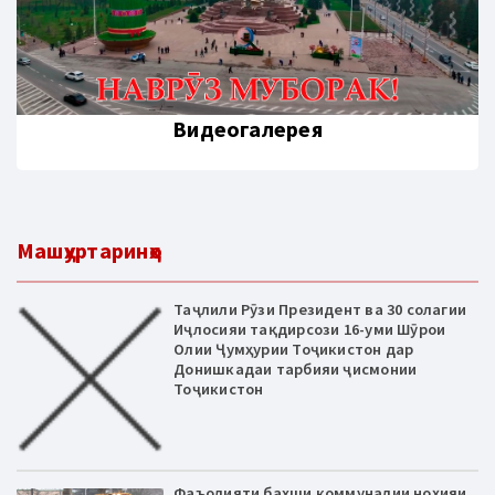
Видеогалерея
Машҳуртаринҳо
Таҷлили Рӯзи Президент ва 30 солагии
Иҷлосияи тақдирсози 16-уми Шӯрои
Олии Ҷумҳурии Тоҷикистон дар
Донишкадаи тарбияи ҷисмонии
Тоҷикистон
Фаъолияти бахши коммуналии ноҳияи