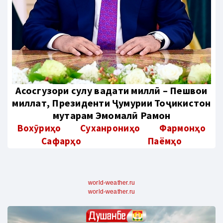
Aсосгузори сулҳу ваҳдати миллӣ – Пешвои
миллат, Президенти Ҷумҳурии Тоҷикистон
муҳтарам Эмомалӣ Раҳмон
Вохӯриҳо
Суханрониҳо
Фармонҳо
Сафарҳо
Паёмҳо
world-weather.ru
world-weather.ru