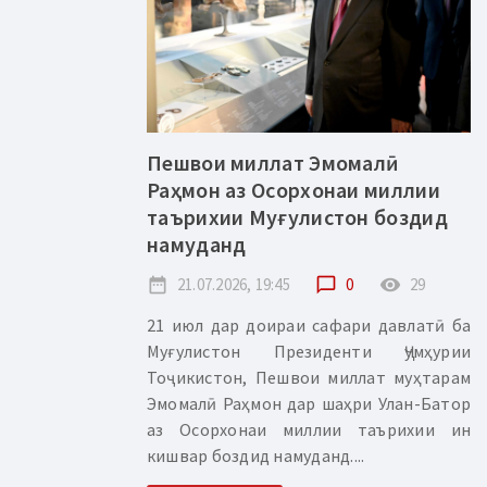
Пешвои миллат Эмомалӣ
Раҳмон аз Осорхонаи миллии
таърихии Муғулистон боздид
намуданд
date_range
21.07.2026, 19:45
chat_bubble_outline
0
remove_red_eye
29
21 июл дар доираи сафари давлатӣ ба
Муғулистон Президенти Ҷумҳурии
Тоҷикистон, Пешвои миллат муҳтарам
Эмомалӣ Раҳмон дар шаҳри Улан-Батор
аз Осорхонаи миллии таърихии ин
кишвар боздид намуданд....