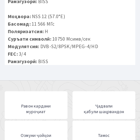
Рамзгузорӣ:
BISS
Моҳвора:
NSS 12 (57.0°E)
Басомад:
11 566 МГс
Поляризатсия:
H
Суръати символӣ:
10750 Мсимв/сек
Модулятсия:
DVB-S2/8PSK/MPEG-4/HD
FEC:
3/4
Рамзгузорӣ:
BISS
Равон кардани
Ҷадвали
муроҷиат
қабули шаҳрвандон
Озмуни ҷойҳои
Тамос