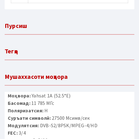
Пурсиш
Тегҳо
Мушаххасоти моҳвора
Моҳвора:
Yahsat 1A (52.5°E)
Басомад:
11 785 МГс
Поляризатсия:
H
Суръати символӣ:
27500 Мсимв/сек
Модулятсия:
DVB-S2/8PSK/MPEG-4/HD
FEC:
3/4