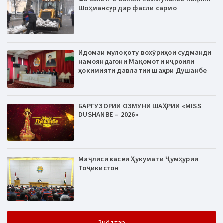
Шоҳмансур дар фасли сармо
Идомаи мулоқоту вохӯриҳои судманди
намояндагони Мақомоти иҷроияи
ҳокимияти давлатии шаҳри Душанбе
БАРГУЗОРИИ ОЗМУНИ ШАҲРИИ «MISS
DUSHANBE – 2026»
Маҷлиси васеи Ҳукумати Ҷумҳурии
Тоҷикистон
Зиёдтар