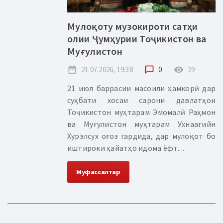
Мулоқоту музокироти сатҳи
олии Ҷумҳурии Тоҷикистон ва
Муғулистон
date_range
21.07.2026, 19:38
chat_bubble_outline
0
remove_red_eye
29
21 июл баррасии масоили ҳамкорӣ дар
суҳбати хосаи сарони давлатҳои
Тоҷикистон муҳтарам Эмомалӣ Раҳмон
ва Муғулистон муҳтарам Ухнаагийн
Хурэлсух оғоз гардида, дар мулоқот бо
иштироки ҳайатҳо идома ёфт....
Муфассалтар