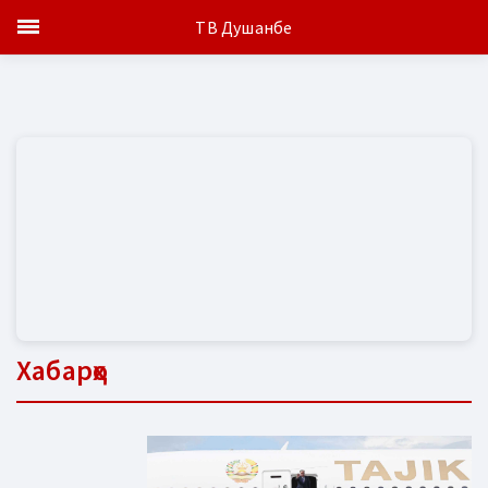
ТВ Душанбе
Хабарҳо