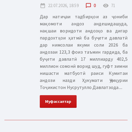
date_range
22.07.2026, 18:59
chat_bubble_outline
0
remove_red_eye
71
Дар натиҷаи тадбирҳои аз ҷониби
мақомоти андоз андешидашуда,
нақшаи воридоти андозҳо ва дигар
пардохтҳои ҳатмӣ ба буҷети давлатӣ
дар нимсолаи якуми соли 2026 ба
андозаи 123,3 фоиз таъмин гардида, ба
буҷети давлатӣ 17 миллиарду 402,5
миллион сомонӣ ворид шуд, гуфт зимни
нишасти матбуотӣ раиси Кумитаи
андози назди Ҳукумати Ҷумҳурии
Тоҷикистон Нусрутулло Давлатзода....
Муфассалтар