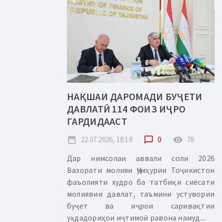
НАҚШАИ ДАРОМАДИ БУҶЕТИ
ДАВЛАТӢ 114 ФОИЗ ИҶРО
ГАРДИДААСТ
date_range
22.07.2026, 18:18
chat_bubble_outline
0
remove_red_eye
78
Дар нимсолаи аввали соли 2026
Вазорати молияи Ҷумҳурии Тоҷикистон
фаъолияти худро ба татбиқи сиёсати
молиявии давлат, таъмини устувории
буҷет ва иҷрои саривақтии
уҳдадориҳои иҷтимоӣ равона намуд....