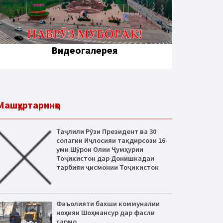
Видеогалерея
Машҳуртаринҳо
Таҷлили Рӯзи Президент ва 30
солагии Иҷлосияи тақдирсози 16-
уми Шӯрои Олии Ҷумҳурии
Тоҷикистон дар Донишкадаи
тарбияи ҷисмонии Тоҷикистон
Фаъолияти бахши коммуналии
ноҳияи Шоҳмансур дар фасли
сармо