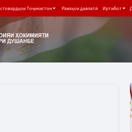
стовардҳои Тоҷикистон
Рамзҳои давлатӣ
Иртибот
Д