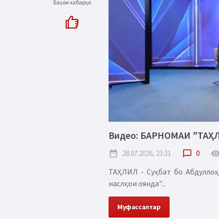
Баҳои хабарҳо
Видео: БАРНОМАИ "ТАҲ
date_range
28.07.2026, 23:31
chat_bubble_outline
0
remove_red_
ТАҲЛИЛ - Суҳбат бо Абдуллоҳ
наслҳои оянда"...
Муфассалтар