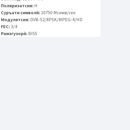
Поляризатсия:
H
Суръати символӣ:
10750 Мсимв/сек
Модулятсия:
DVB-S2/8PSK/MPEG-4/HD
FEC:
3/4
Рамзгузорӣ:
BISS