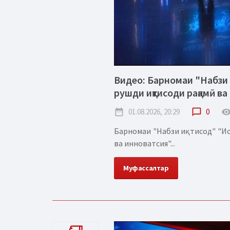
Видео: Барномаи "Набзи 
рушди иқтисоди рақамӣ ва
date_range
01.08.2026, 20:29
chat_bubble_outline
0
remove_red_
Барномаи "Набзи иқтисод" "Ис
ва инноватсия"...
Муфассалтар