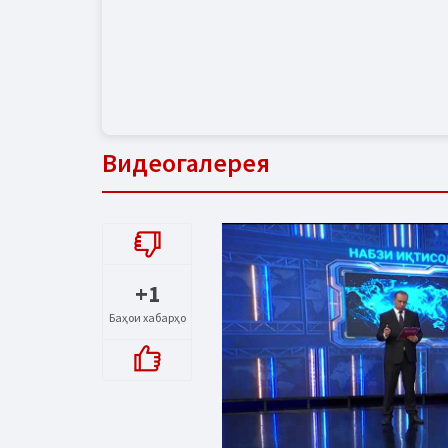
Видеогалерея
+1
Баҳои хабарҳо