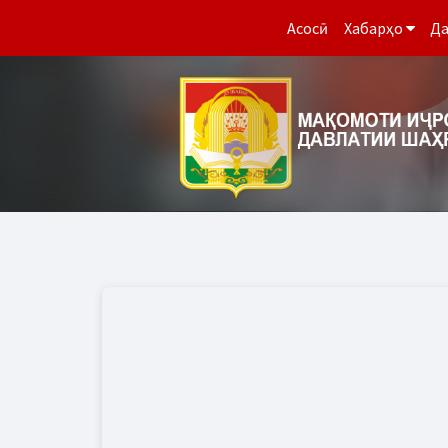
Асосӣ
Хабарҳо
Да