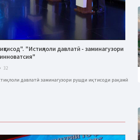
иқтисод". "Истиқлоли давлатӣ - заминагузори
 инноватсия"
eye
32
тиқлоли давлатӣ - заминагузори рушди иқтисоди рақамӣ