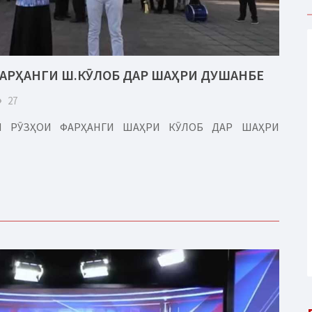
ФАРҲАНГИ Ш.КӮЛОБ ДАР ШАҲРИ ДУШАНБЕ
eye
27
РИ РӮЗҲОИ ФАРҲАНГИ ШАҲРИ КӮЛОБ ДАР ШАҲРИ