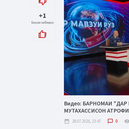
+1
Баҳои хабарҳо
Видео: БАРНОМАИ "ДАР 
МУТАХАССИСОН АТРОФИ
date_range
28.07.2026, 23:47
chat_bubble_outline
0
remove_red_