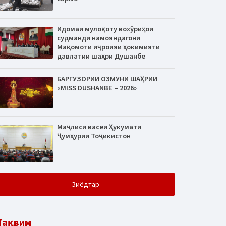
Идомаи мулоқоту вохӯриҳои
судманди намояндагони
Мақомоти иҷроияи ҳокимияти
давлатии шаҳри Душанбе
БАРГУЗОРИИ ОЗМУНИ ШАҲРИИ
«MISS DUSHANBE – 2026»
Маҷлиси васеи Ҳукумати
Ҷумҳурии Тоҷикистон
Зиёдтар
Тақвим