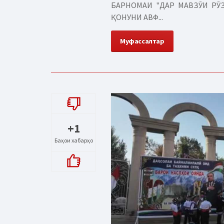
БАРНОМАИ "ДАР МАВЗӮИ РӮЗ
ҚОНУНИ АВФ...
Муфассалтар
+1
Баҳои хабарҳо