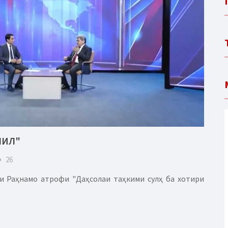
ЛИЛ"
eye
26
и Раҳнамо атрофи "Даҳсолаи таҳкими сулҳ ба хотири