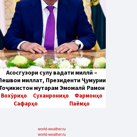
Aсосгузори сулҳу ваҳдати миллӣ –
Пешвои миллат, Президенти Ҷумҳурии
Тоҷикистон муҳтарам Эмомалӣ Раҳмон
Вохӯриҳо
Суханрониҳо
Фармонҳо
Сафарҳо
Паёмҳо
world-weather.ru
world-weather.ru