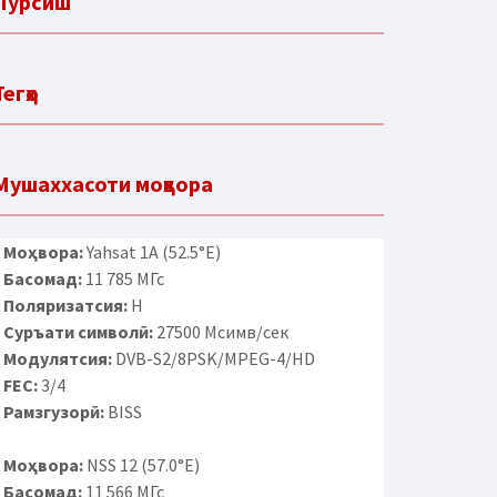
Пурсиш
Тегҳо
Мушаххасоти моҳвора
Моҳвора:
Yahsat 1A (52.5°E)
Басомад:
11 785 МГс
Поляризатсия:
H
Суръати символӣ:
27500 Мсимв/сек
Модулятсия:
DVB-S2/8PSK/MPEG-4/HD
FEC:
3/4
Рамзгузорӣ:
BISS
Моҳвора:
NSS 12 (57.0°E)
Басомад:
11 566 МГс