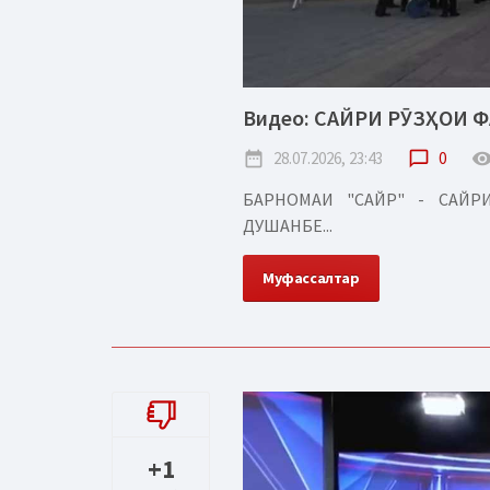
Видео: САЙРИ РӮЗҲОИ 
date_range
28.07.2026, 23:43
chat_bubble_outline
0
remove_red_
БАРНОМАИ "САЙР" - САЙ
ДУШАНБЕ...
Муфассалтар
+1