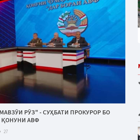
МАВЗӮИ РӮЗ" - СУҲБАТИ ПРОКУРОР БО
 ҚОНУНИ АВФ
eye
27