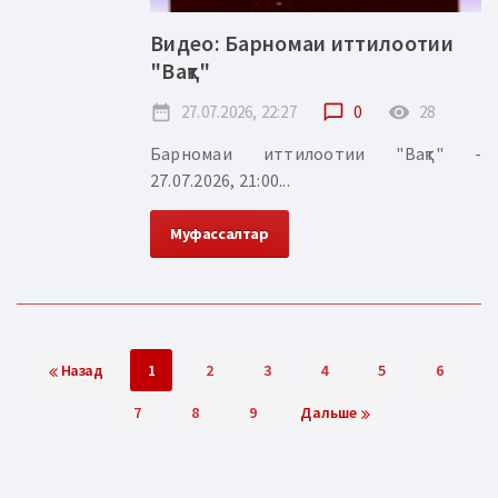
Видео: Барномаи иттилоотии
"Вақт"
date_range
27.07.2026, 22:27
chat_bubble_outline
0
remove_red_eye
28
Барномаи иттилоотии "Вақт" -
27.07.2026, 21:00...
Муфассалтар
Назад
1
2
3
4
5
6
7
8
9
Дальше