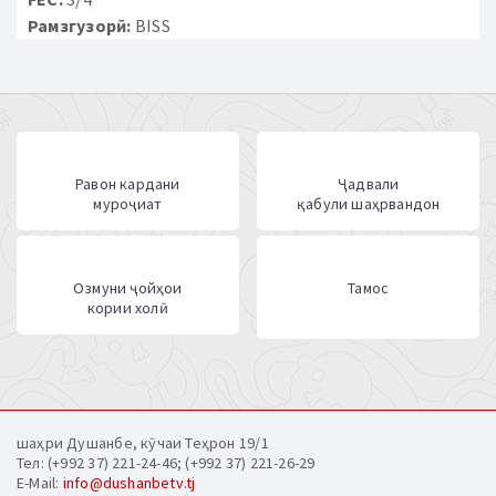
Рамзгузорӣ:
BISS
Равон кардани
Ҷадвали
муроҷиат
қабули шаҳрвандон
Озмуни ҷойҳои
Тамос
кории холӣ
шаҳри Душанбе, кӯчаи Теҳрон 19/1
Тел: (+992 37) 221-24-46; (+992 37) 221-26-29
E-Mail:
info@dushanbetv.tj