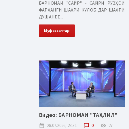
БАРНОМАИ "САЙР" - САЙРИ РӮЗҲОИ
ФАРҲАНГИ ШАҲРИ КӮЛОБ ДАР ШАҲРИ
ДУШАНБЕ...
Муфассалтар
Видео: БАРНОМАИ "ТАҲЛИЛ"
date_range
28.07.2026, 23:31
chat_bubble_outline
0
remove_red_eye
27