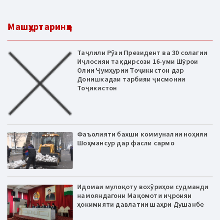
Машҳуртаринҳо
Таҷлили Рӯзи Президент ва 30 солагии
Иҷлосияи тақдирсози 16-уми Шӯрои
Олии Ҷумҳурии Тоҷикистон дар
Донишкадаи тарбияи ҷисмонии
Тоҷикистон
Фаъолияти бахши коммуналии ноҳияи
Шоҳмансур дар фасли сармо
Идомаи мулоқоту вохӯриҳои судманди
намояндагони Мақомоти иҷроияи
ҳокимияти давлатии шаҳри Душанбе