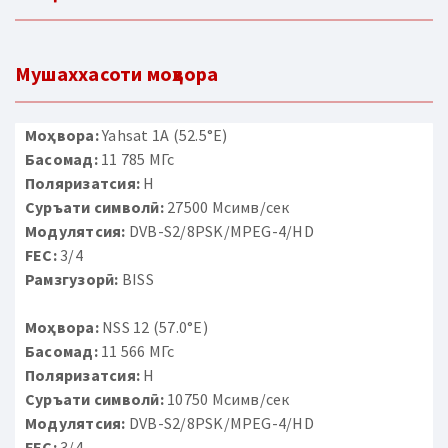
Мушаххасоти моҳвора
Моҳвора:
Yahsat 1A (52.5°E)
Басомад:
11 785 МГс
Поляризатсия:
H
Суръати символӣ:
27500 Мсимв/сек
Модулятсия:
DVB-S2/8PSK/MPEG-4/HD
FEC:
3/4
Рамзгузорӣ:
BISS
Моҳвора:
NSS 12 (57.0°E)
Басомад:
11 566 МГс
Поляризатсия:
H
Суръати символӣ:
10750 Мсимв/сек
Модулятсия:
DVB-S2/8PSK/MPEG-4/HD
FEC:
3/4