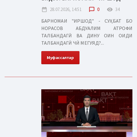
date_range
28.07.2026, 14:51
chat_bubble_outline
0
remove_red_eye
34
БАРНОМАИ "ИРШОД" - СУҲБАТ БО
НОРАСОВ АБДУАЛИМ АТРОФИ
ТАЛБАНДАГӢ ВА ДИНУ ОИН ОИДИ
ТАЛБАНДАГӢ ЧӢ МЕГУЯД?...
Муфассалтар