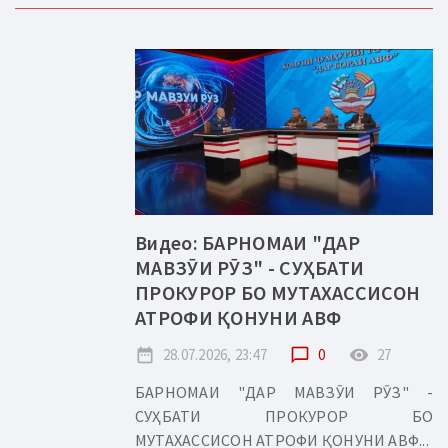
Видео: БАРНОМАИ "ДАР
МАВЗӮИ РӮЗ" - СУҲБАТИ
ПРОКУРОР БО МУТАХАССИСОН
АТРОФИ ҚОНУНИ АВФ
date_range
28.07.2026, 23:47
chat_bubble_outline
0
remove_red_eye
27
БАРНОМАИ "ДАР МАВЗӮИ РӮЗ" -
СУҲБАТИ ПРОКУРОР БО
МУТАХАССИСОН АТРОФИ ҚОНУНИ АВФ...