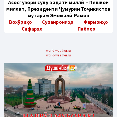
Aсосгузори сулҳу ваҳдати миллӣ – Пешвои
миллат, Президенти Ҷумҳурии Тоҷикистон
муҳтарам Эмомалӣ Раҳмон
Вохӯриҳо
Суханрониҳо
Фармонҳо
Сафарҳо
Паёмҳо
world-weather.ru
world-weather.ru