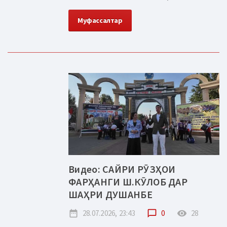
Муфассалтар
Видео: САЙРИ РӮЗҲОИ
ФАРҲАНГИ Ш.КӮЛОБ ДАР
ШАҲРИ ДУШАНБЕ
date_range
28.07.2026, 23:43
chat_bubble_outline
0
remove_red_eye
28