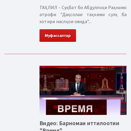
ТАҲЛИЛ - Суҳбат бо Абдуллоҳи Раҳнамо
атрофи "Даҳсолаи таҳкими сулҳ ба
хотири наслҳои оянда"...
Муфассалтар
Видео: Барномаи иттилоотии
"Время"