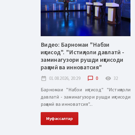
Видео: Барномаи "Набзи
иқтисод". "Истиқлоли давлатӣ -
заминагузори рушди иқтисоди
рақамӣ ва инноватсия"
date_range
01.08.2026, 20:29
chat_bubble_outline
0
remove_red_eye
32
Барномаи "Набзи иқтисод" "Истиқлоли
давлатӣ - заминагузори рушди иқтисоди
рақамӣ ва инноватсия"...
Муфассалтар