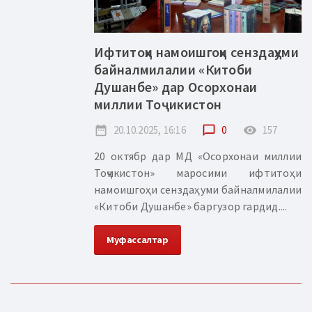
Ифтитоҳи намоишгоҳи сенздаҳуми
байналмилалии «Китоби
Душанбе» дар Осорхонаи
миллии Тоҷикистон
date_range
20.10.2025, 16:16
chat_bubble_outline
0
remove_red_eye
157
20 октябр дар МД «Осорхонаи миллии
Тоҷикистон» маросими ифтитоҳи
намоишгоҳи сенздаҳуми байналмилалии
«Китоби Душанбе» баргузор гардид....
Муфассалтар