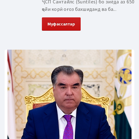
ҶСП Сантайлс (Suntiles) бо зиёда аз 650
ҷойи корӣ оғоз бахшиданд ва ба...
Муфассалтар