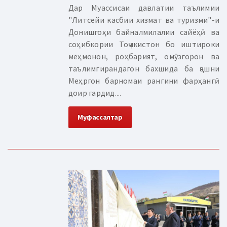
Дар Муассисаи давлатии таълимии
"Литсейи касбии хизмат ва туризми"-и
Донишгоҳи байналмилалии сайёҳӣ ва
соҳибкории Тоҷикистон бо иштироки
меҳмонон, роҳбарият, омӯзгорон ва
таълимгирандагон бахшида ба ҷашни
Меҳргон барномаи рангини фарҳангӣ
доир гардид....
Муфассалтар