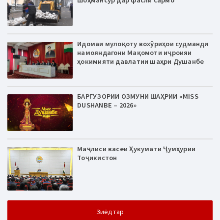
Шоҳмансур дар фасли сармо
Идомаи мулоқоту вохӯриҳои судманди
намояндагони Мақомоти иҷроияи
ҳокимияти давлатии шаҳри Душанбе
БАРГУЗОРИИ ОЗМУНИ ШАҲРИИ «MISS
DUSHANBE – 2026»
Маҷлиси васеи Ҳукумати Ҷумҳурии
Тоҷикистон
Зиёдтар