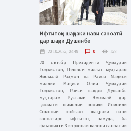
Ифтитоҳи шаҳраки нави саноатӣ
дар шаҳри Душанбе
date_range
20.10.2025, 03:49
chat_bubble_outline
0
remove_red_eye
158
20 октябр Президенти Ҷумҳурии
Тоҷикистон, Пешвои миллат муҳтарам
Эмомалӣ Раҳмон ва Раиси Маҷлиси
миллии Маҷлиси Олии Ҷумҳурии
Тоҷикистон, Раиси шаҳри Душанбе
муҳтарам Рустами Эмомалӣ дар
қисмати шимолии ноҳияи Исмоили
Сомонии пойтахт шаҳраки нави
саноатиро ифтитоҳ намуда, ба
фаъолияти 3 корхонаи калони саноатии