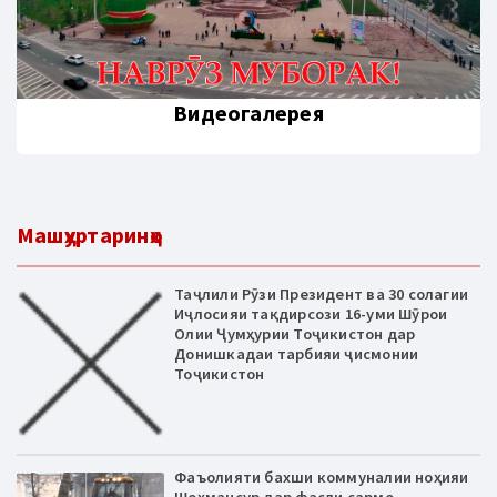
Видеогалерея
Машҳуртаринҳо
Таҷлили Рӯзи Президент ва 30 солагии
Иҷлосияи тақдирсози 16-уми Шӯрои
Олии Ҷумҳурии Тоҷикистон дар
Донишкадаи тарбияи ҷисмонии
Тоҷикистон
Фаъолияти бахши коммуналии ноҳияи