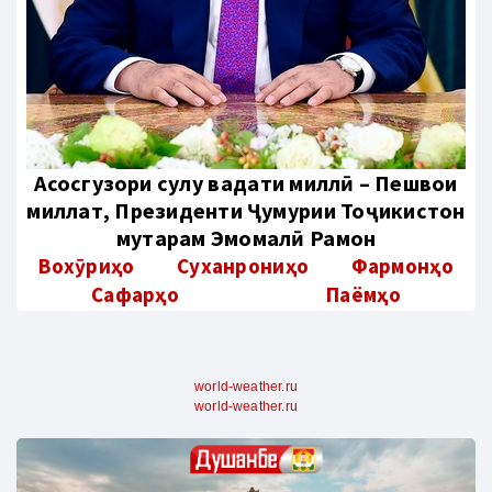
Aсосгузори сулҳу ваҳдати миллӣ – Пешвои
миллат, Президенти Ҷумҳурии Тоҷикистон
муҳтарам Эмомалӣ Раҳмон
Вохӯриҳо
Суханрониҳо
Фармонҳо
Сафарҳо
Паёмҳо
world-weather.ru
world-weather.ru