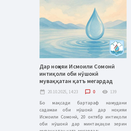
Дар ноҳияи Исмоили Сомонӣ
интиқоли оби нӯшокӣ
муваққатан қатъ мегардад
date_range
20.10.2025, 14:23
chat_bubble_outline
0
remove_red_eye
139
Бо мақсади бартараф намудани
садамаи оби нӯшокӣ дар ноҳияи
Исмоили Сомонӣ, 20 октябр интиқоли
оби нӯшокӣ дар минтақаҳои зерин
муваққатан қатъ мегардад:...