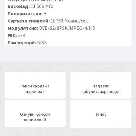
Басомад:
11 566 МГс
Поляризатсия:
H
Суръати символӣ:
10750 Мсимв/сек
Модулятсия:
DVB-S2/8PSK/MPEG-4/HD
FEC:
3/4
Рамзгузорӣ:
BISS
Равон кардани
Ҷадвали
муроҷиат
қабули шаҳрвандон
Озмуни ҷойҳои
Тамос
кории холӣ