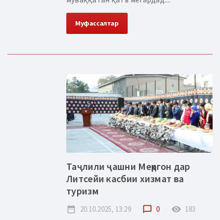
Муфассалтар
Таҷлили ҷашни Меҳргон дар
Литсейи касбии хизмат ва
туризм
date_range
20.10.2025, 13:29
chat_bubble_outline
0
remove_red_eye
183