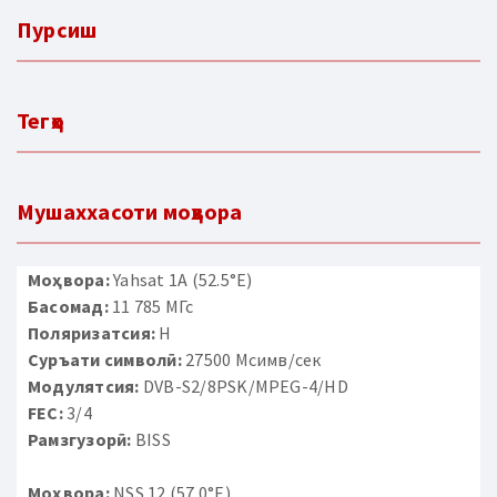
Пурсиш
Тегҳо
Мушаххасоти моҳвора
Моҳвора:
Yahsat 1A (52.5°E)
Басомад:
11 785 МГс
Поляризатсия:
H
Суръати символӣ:
27500 Мсимв/сек
Модулятсия:
DVB-S2/8PSK/MPEG-4/HD
FEC:
3/4
Рамзгузорӣ:
BISS
Моҳвора:
NSS 12 (57.0°E)