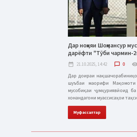
Дар ноҳияи Шоҳмансур му
дарёфти "Тӯби чармин-2
date_range
21.10.2025, 14:42
chat_bubble_outline
0
remove_red_
Дар доираи нақшачорабиниҳои
шуъбаи маорифи Мақомоти 
мусобиқаи ҷумҳуриявӣ оид б
хонандагони муассисаҳои таҳсил
Муфассалтар