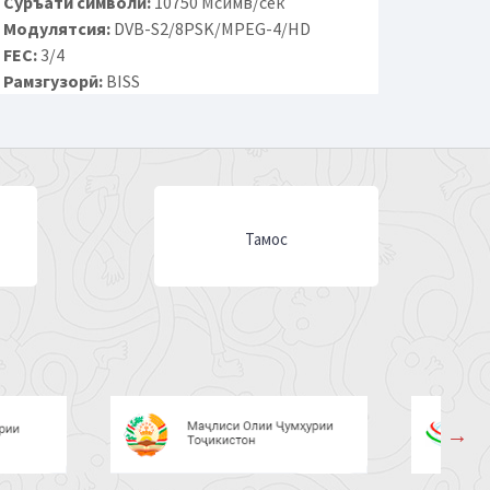
Суръати символӣ:
10750 Мсимв/сек
Модулятсия:
DVB-S2/8PSK/MPEG-4/HD
FEC:
3/4
Рамзгузорӣ:
BISS
Тамос