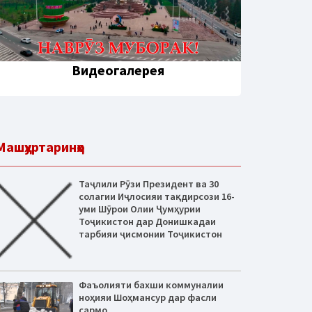
Видеогалерея
Машҳуртаринҳо
Таҷлили Рӯзи Президент ва 30
солагии Иҷлосияи тақдирсози 16-
уми Шӯрои Олии Ҷумҳурии
Тоҷикистон дар Донишкадаи
тарбияи ҷисмонии Тоҷикистон
Фаъолияти бахши коммуналии
ноҳияи Шоҳмансур дар фасли
сармо