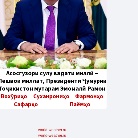
Aсосгузори сулҳу ваҳдати миллӣ –
Пешвои миллат, Президенти Ҷумҳурии
Тоҷикистон муҳтарам Эмомалӣ Раҳмон
Вохӯриҳо
Суханрониҳо
Фармонҳо
Сафарҳо
Паёмҳо
world-weather.ru
world-weather.ru