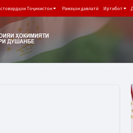
стовардҳои Тоҷикистон
Рамзҳои давлатӣ
Иртибот
Д