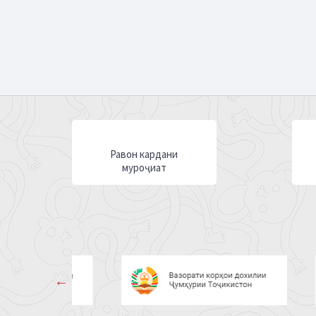
Равон кардани
муроҷиат