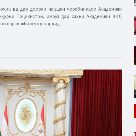
тоҷик ва дар доираи нақшаи чорабиниҳои Академияи
мҳурии Тоҷикистон, имрӯз дар саҳни Академияи ВКД
 варзишӣ баргузор гардид....