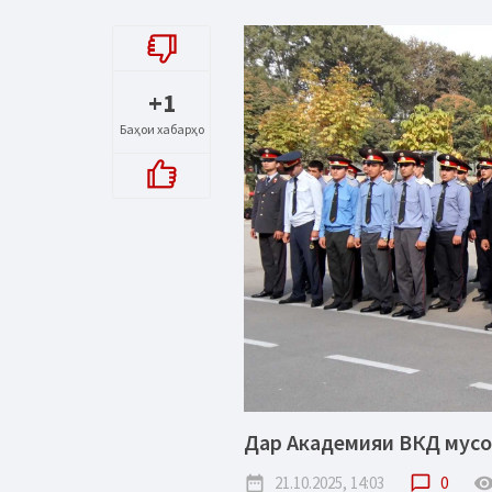
+1
Баҳои хабарҳо
Дар Академияи ВКД мусо
date_range
21.10.2025, 14:03
chat_bubble_outline
0
remove_red_