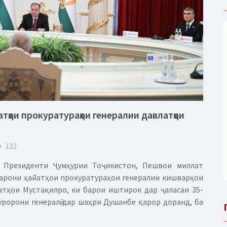
атҳои прокуратураҳои генералии давлатҳои
eye
132
т Президенти Ҷумҳурии Тоҷикистон, Пешвои миллат
барони ҳайатҳои прокуратураҳои генералии кишварҳои
ҳои Мустақилро, ки барои иштирок дар ҷаласаи 35-
ророни генералӣ дар шаҳри Душанбе қарор доранд, ба