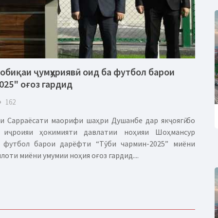
собиқаи ҷумҳуриявӣ оид ба футбол барои
025" оғоз гардид
eye
162
 Сарраёсати маорифи шаҳри Душанбе дар якҷоягӣ бо
иҷроияи ҳокимияти давлатии ноҳияи Шоҳмансур
а футбол барои дарёфти “Тӯби чармин-2025” миёни
оти миёни умумии ноҳия оғоз гардид....