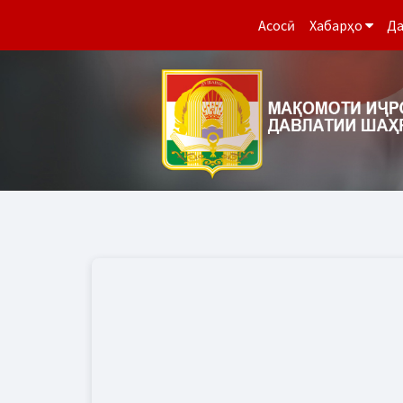
Асосӣ
Хабарҳо
Да