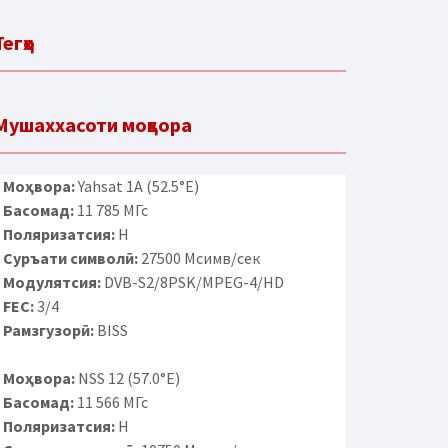
Тегҳо
Мушаххасоти моҳвора
Моҳвора:
Yahsat 1A (52.5°E)
Басомад:
11 785 МГс
Поляризатсия:
H
Суръати символӣ:
27500 Мсимв/сек
Модулятсия:
DVB-S2/8PSK/MPEG-4/HD
FEC:
3/4
Рамзгузорӣ:
BISS
Моҳвора:
NSS 12 (57.0°E)
Басомад:
11 566 МГс
Поляризатсия:
H