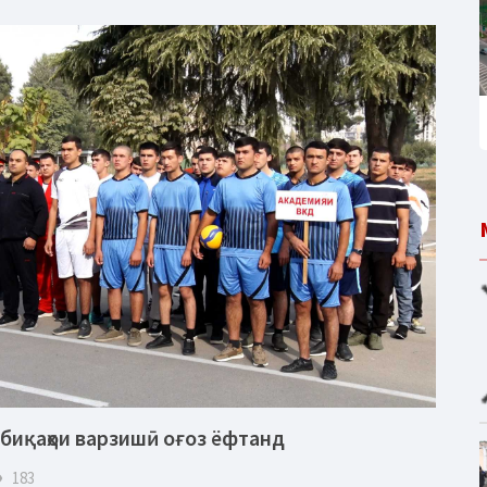
биқаҳои варзишӣ оғоз ёфтанд
eye
183