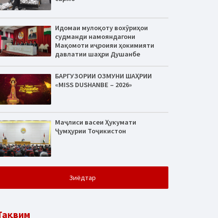
Идомаи мулоқоту вохӯриҳои
судманди намояндагони
Мақомоти иҷроияи ҳокимияти
давлатии шаҳри Душанбе
БАРГУЗОРИИ ОЗМУНИ ШАҲРИИ
«MISS DUSHANBE – 2026»
Маҷлиси васеи Ҳукумати
Ҷумҳурии Тоҷикистон
Зиёдтар
Тақвим