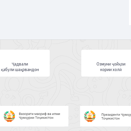
Ҷадвали
Озмуни ҷойҳои
қабули шаҳрвандон
кории холӣ