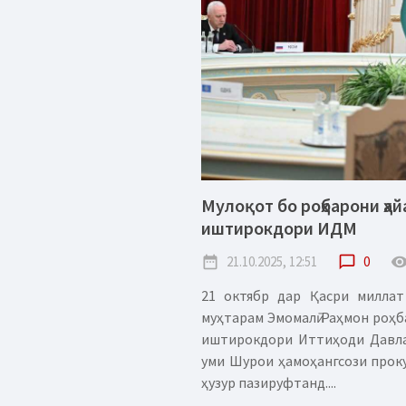
Мулоқот бо роҳбарони ҳай
иштирокдори ИДМ
date_range
21.10.2025, 12:51
chat_bubble_outline
0
remove_red_
21 октябр дар Қасри милла
муҳтарам Эмомалӣ Раҳмон роҳ
иштирокдори Иттиҳоди Давлат
уми Шурои ҳамоҳангсози проку
ҳузур пазируфтанд....