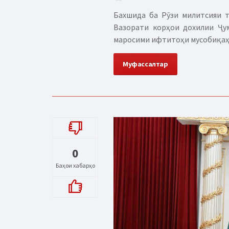
Бахшида ба Рӯзи милитсияи 
Вазорати корҳои дохилии Ҷу
маросими ифтитоҳи мусобиқаҳои
Муфассалтар
0
Баҳои хабарҳо