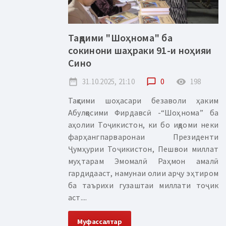
Тақдими "Шоҳнома" ба
сокинони шаҳраки 91-и ноҳияи
Сино
date_range
31.10.2025, 21:10
chat_bubble_outline
0
remove_red_eye
198
Тақсими шоҳасари безаволи ҳаким
Абулқосими Фирдавсӣ -“Шоҳнома” ба
аҳолии Тоҷикистон, ки бо иқдоми неки
фарҳангпарваронаи Президенти
Ҷумҳурии Тоҷикистон, Пешвои миллат
муҳтарам Эмомалӣ Раҳмон амалӣ
гардидааст, намунаи олии арҷу эҳтиром
ба таърихи гузаштаи миллати тоҷик
аст....
Муфассалтар