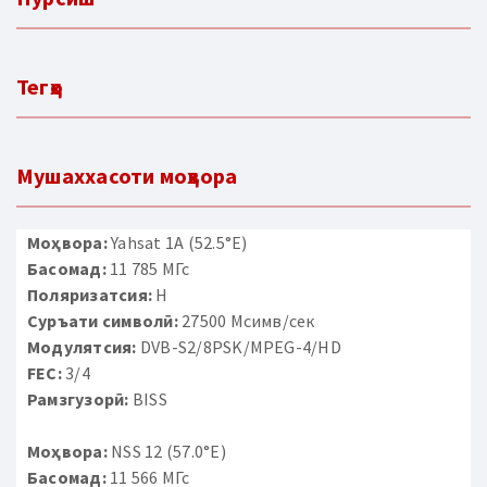
Тегҳо
Мушаххасоти моҳвора
Моҳвора:
Yahsat 1A (52.5°E)
Басомад:
11 785 МГс
Поляризатсия:
H
Суръати символӣ:
27500 Мсимв/сек
Модулятсия:
DVB-S2/8PSK/MPEG-4/HD
FEC:
3/4
Рамзгузорӣ:
BISS
Моҳвора:
NSS 12 (57.0°E)
Басомад:
11 566 МГс