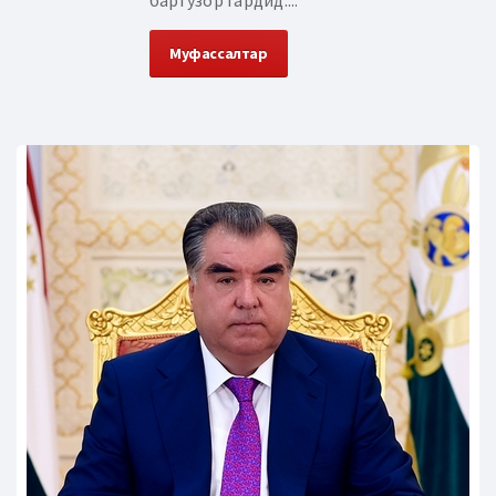
баргузор гардид....
Муфассалтар