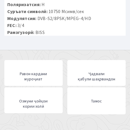
Поляризатсия:
H
Суръати символӣ:
10750 Мсимв/сек
Модулятсия:
DVB-S2/8PSK/MPEG-4/HD
FEC:
3/4
Рамзгузорӣ:
BISS
Равон кардани
Ҷадвали
муроҷиат
қабули шаҳрвандон
Озмуни ҷойҳои
Тамос
кории холӣ