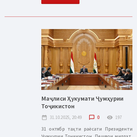
Маҷлиси Ҳукумати Ҷумҳурии
Тоҷикистон
date_range
31.10.2025, 20:49
chat_bubble_outline
0
remove_red_eye
197
31 октябр таҳти раёсати Президенти
Ҷумҳурии Тоҷикистон, Пешвои миллат,