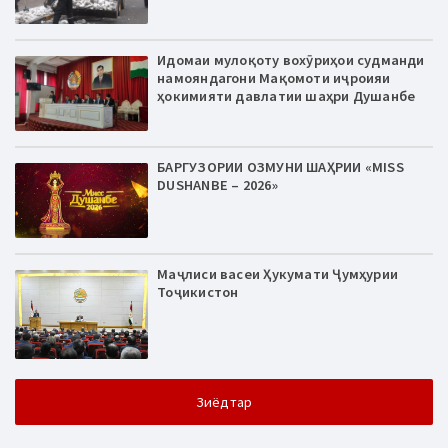
Идомаи мулоқоту вохӯриҳои судманди
намояндагони Мақомоти иҷроияи
ҳокимияти давлатии шаҳри Душанбе
БАРГУЗОРИИ ОЗМУНИ ШАҲРИИ «MISS
DUSHANBE – 2026»
Маҷлиси васеи Ҳукумати Ҷумҳурии
Тоҷикистон
Зиёдтар