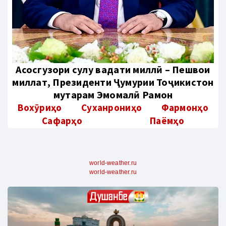
Aсосгузори сулҳу ваҳдати миллӣ – Пешвои
миллат, Президенти Ҷумҳурии Тоҷикистон
муҳтарам Эмомалӣ Раҳмон
Вохӯриҳо
Суханрониҳо
Фармонҳо
Сафарҳо
Паёмҳо
world-weather.ru
world-weather.ru