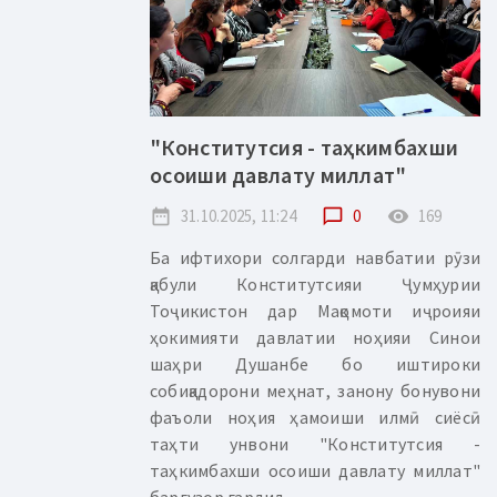
"Конститутсия - таҳкимбахши
осоиши давлату миллат"
date_range
31.10.2025, 11:24
chat_bubble_outline
0
remove_red_eye
169
Ба ифтихори солгарди навбатии рӯзи
қабули Конститутсияи Ҷумҳурии
Тоҷикистон дар Мақомоти иҷроияи
ҳокимияти давлатии ноҳияи Синои
шаҳри Душанбе бо иштироки
собиқадорони меҳнат, занону бонувони
фаъоли ноҳия ҳамоиши илмӣ сиёсӣ
таҳти унвони "Конститутсия -
таҳкимбахши осоиши давлату миллат"