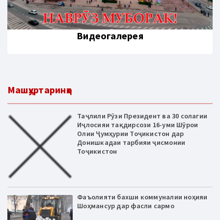
Видеогалерея
Машҳуртаринҳо
Таҷлили Рӯзи Президент ва 30 солагии
Иҷлосияи тақдирсози 16-уми Шӯрои
Олии Ҷумҳурии Тоҷикистон дар
Донишкадаи тарбияи ҷисмонии
Тоҷикистон
Фаъолияти бахши коммуналии ноҳияи
Шоҳмансур дар фасли сармо