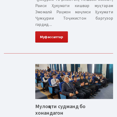
Раиси Ҳукумати кишвар муҳтарам
Эмомалӣ Раҳмон маҷлиси Ҳукумати
Ҷумҳурии Тоҷикистон баргузор
гардид....
Муфассалтар
Мулоқоти судманд бо
хонандагон