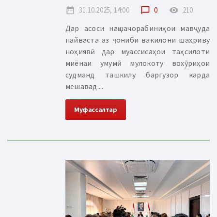
date_range
31.10.2025, 14:00
chat_bubble_outline
0
remove_red_eye
210
Дар асоси нақшачорабиниҳои мавҷуда
пайваста аз ҷониби вакилони шаҳриву
ноҳиявӣ дар муассисаҳои таҳсилоти
миёнаи умумӣ мулокоту вохӯриҳои
судманд ташкилу баргузор карда
мешавад....
Муфассалтар