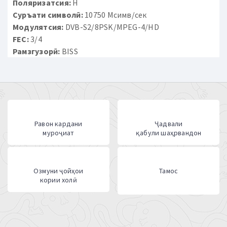
Поляризатсия:
H
Суръати символӣ:
10750 Мсимв/сек
Модулятсия:
DVB-S2/8PSK/MPEG-4/HD
FEC:
3/4
Рамзгузорӣ:
BISS
Равон кардани
Ҷадвали
муроҷиат
қабули шаҳрвандон
Озмуни ҷойҳои
Тамос
кории холӣ