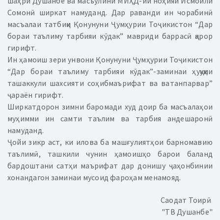
шаҳри Душанбе ва масъулини МИҲД-ии ноҳияи Исмоили
Сомонӣ ширкат намуданд. Дар раванди ин чорабинӣ
масъалаи татбиқи Қонунуни Ҷумҳурии Тоҷикистон “Дар
бораи таълиму тарбияи кӯдак” мавриди баррасӣ қарор
гирифт.
Ин ҳамоиш зери унвони Қонунуни Ҷумҳурии Тоҷикистон
“Дар бораи таълиму тарбияи кӯдак”-заминаи ҳуқуқии
ташаккули шахсияти соҳибмаърифат ва ватанпарвар”
ҷараён гирифт.
Ширкатдорон зимни баромади худ доир ба масъалаҳои
муҳимми ин самти таълим ва тарбия андешаронӣ
намуданд.
Ҷойи зикр аст, ки илова ба машғулиятҳои барномавию
таълимӣ, ташкили чунин ҳамоишҳо барои баланд
бардоштани сатҳи маърифат дар донишу ҷаҳонбинии
хонандагон заминаи мусоид фароҳам менамояд.
Саодат Тоирӣ
"ТВ Душанбе"