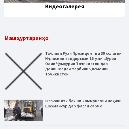
Видеогалерея
Машҳуртаринҳо
Таҷлили Рӯзи Президент ва 30 солагии
Иҷлосияи тақдирсози 16-уми Шӯрои
Олии Ҷумҳурии Тоҷикистон дар
Донишкадаи тарбияи ҷисмонии
Тоҷикистон
Фаъолияти бахши коммуналии ноҳияи
Шоҳмансур дар фасли сармо