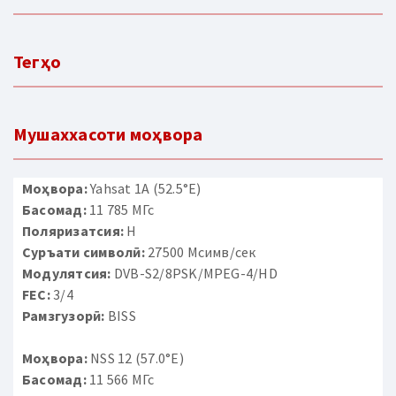
Тегҳо
Мушаххасоти моҳвора
Моҳвора:
Yahsat 1A (52.5°E)
Басомад:
11 785 МГс
Поляризатсия:
H
Суръати символӣ:
27500 Мсимв/сек
Модулятсия:
DVB-S2/8PSK/MPEG-4/HD
FEC:
3/4
Рамзгузорӣ:
BISS
Моҳвора:
NSS 12 (57.0°E)
Басомад:
11 566 МГс