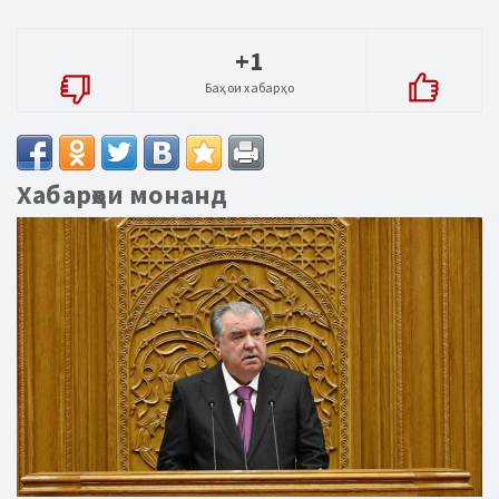
+1
Баҳои хабарҳо
Хабарҳои монанд