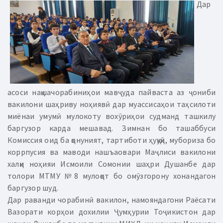
Дар
асоси нақшачорабиниҳои мавҷуда пайваста аз ҷониби
вакилони шаҳриву ноҳиявӣ дар муассисаҳои таҳсилоти
миёнаи умумӣ мулокоту вохӯриҳои судманд ташкилу
баргузор карда мешавад. Зимнан бо ташаббуси
Комиссия оид ба қонуният, тартиботи ҳуқуқӣ, мубориза бо
коррпусия ва маводи нашъаовари Маҷлиси вакилони
халқи ноҳияи Исмоили Сомонии шаҳри Душанбе дар
толори МТМУ №8 мулоқот бо омӯзгорону хонандагон
баргузор шуд.
Дар раванди чорабинӣ вакилон, намояндагони Раёсати
Вазорати корҳои дохилии Ҷумҳурии Тоҷикистон дар