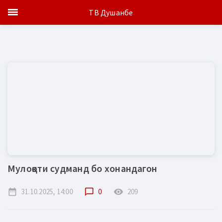
ТВ Душанбе
Мулоқоти судманд бо хонандагон
date_range
31.10.2025, 14:00
chat_bubble_outline
0
remove_red_eye
209