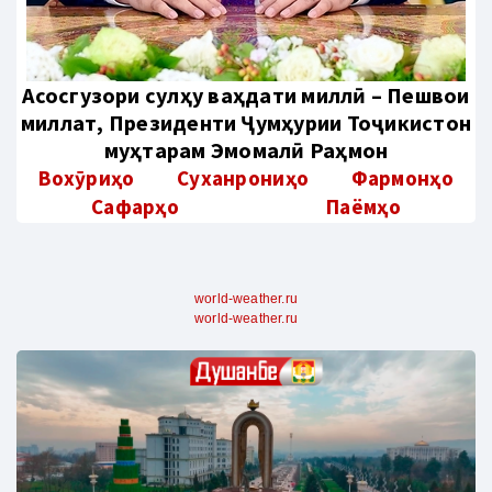
Aсосгузори сулҳу ваҳдати миллӣ – Пешвои
миллат, Президенти Ҷумҳурии Тоҷикистон
муҳтарам Эмомалӣ Раҳмон
Вохӯриҳо
Суханрониҳо
Фармонҳо
Сафарҳо
Паёмҳо
world-weather.ru
world-weather.ru