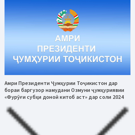
Амри Президенти Ҷумҳурии Тоҷикистон дар
бораи баргузор намудани Озмуни ҷумҳуриявии
«Фурӯғи субҳи доноӣ китоб аст» дар соли 2024