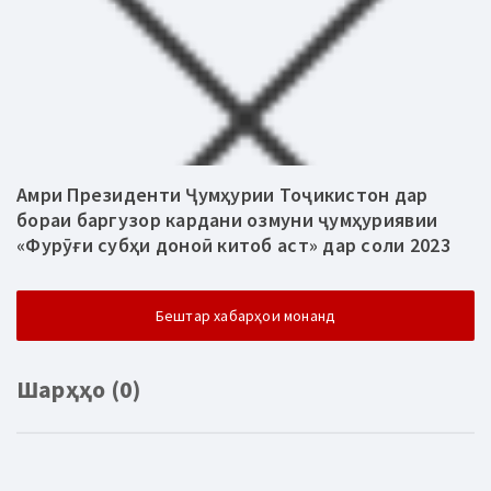
Амри Президенти Ҷумҳурии Тоҷикистон дар
бораи баргузор кардани озмуни ҷумҳуриявии
«Фурӯғи субҳи доноӣ китоб аст» дар соли 2023
Бештар хабарҳои монанд
Шарҳҳо (0)