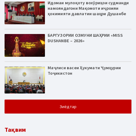
Идомаи мулоқоту вохӯриҳои судманди
намояндагони Мақомоти иҷроияи
ҳокимияти давлатии шаҳри Душанбе
БАРГУЗОРИИ ОЗМУНИ ШАҲРИИ «MISS
DUSHANBE – 2026»
Маҷлиси васеи Ҳукумати Ҷумҳурии
Тоҷикистон
Зиёдтар
Тақвим