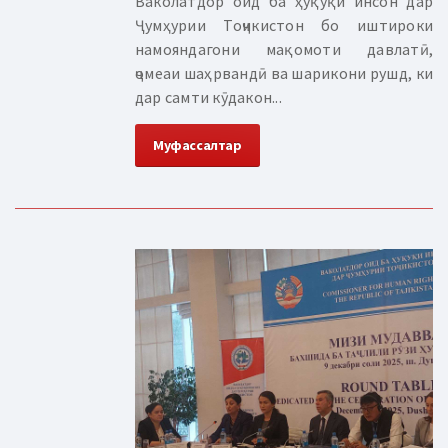
Ваколатдор оид ба ҳуқуқи инсон дар
Ҷумҳурии Тоҷикистон бо иштироки
намояндагони мақомоти давлатӣ,
ҷомеаи шаҳрвандӣ ва шарикони рушд, ки
дар самти кӯдакон...
Муфассалтар