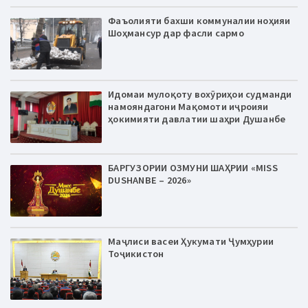
Фаъолияти бахши коммуналии ноҳияи
Шоҳмансур дар фасли сармо
Идомаи мулоқоту вохӯриҳои судманди
намояндагони Мақомоти иҷроияи
ҳокимияти давлатии шаҳри Душанбе
БАРГУЗОРИИ ОЗМУНИ ШАҲРИИ «MISS
DUSHANBE – 2026»
Маҷлиси васеи Ҳукумати Ҷумҳурии
Тоҷикистон