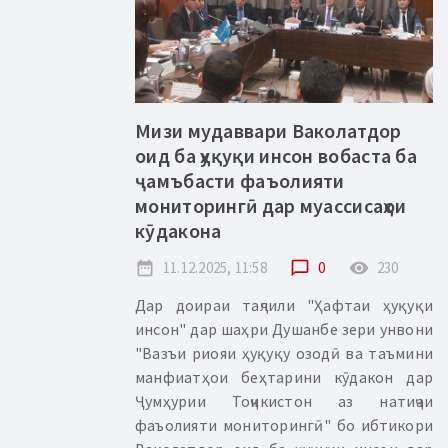
Мизи мудаввари Ваколатдор
оид ба ҳуқуқи инсон вобаста ба
ҷамъбасти фаъолияти
мониторингӣ дар муассисаҳои
кӯдакона
date_range
11.12.2025, 11:58
chat_bubble_outline
0
remove_red_eye
230
Дар доираи таҷлили "Ҳафтаи ҳуқуқи
инсон" дар шаҳри Душанбе зери унвони
"Вазъи риояи ҳуқуқу озодӣ ва таъмини
манфиатҳои беҳтарини кӯдакон дар
Ҷумҳурии Тоҷикистон аз натиҷаи
фаъолияти мониторингӣ" бо ибтикори