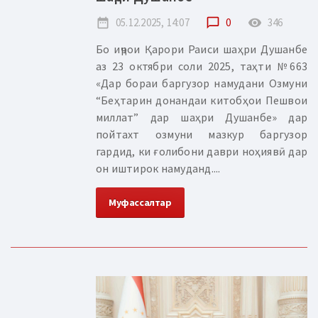
date_range
05.12.2025, 14:07
chat_bubble_outline
0
remove_red_eye
346
Бо иҷрои Қарори Раиси шаҳри Душанбе
аз 23 октябри соли 2025, таҳти №663
«Дар бораи баргузор намудани Озмуни
“Беҳтарин донандаи китобҳои Пешвои
миллат” дар шаҳри Душанбе» дар
пойтахт озмуни мазкур баргузор
гардид, ки ғолибони даври ноҳиявӣ дар
он иштирок намуданд....
Муфассалтар