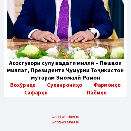
Aсосгузори сулҳу ваҳдати миллӣ – Пешвои
миллат, Президенти Ҷумҳурии Тоҷикистон
муҳтарам Эмомалӣ Раҳмон
Вохӯриҳо
Суханрониҳо
Фармонҳо
Сафарҳо
Паёмҳо
world-weather.ru
world-weather.ru