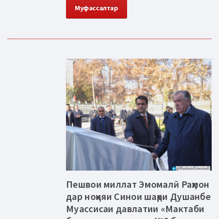
Муфассалтар
Пешвои миллат Эмомалӣ Раҳмон
дар ноҳияи Синои шаҳри Душанбе
Муассисаи давлатии «Мактаби