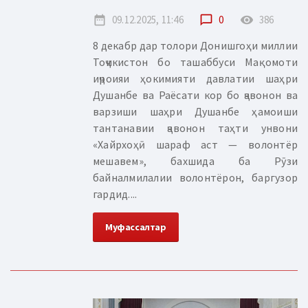
date_range
09.12.2025, 11:46
chat_bubble_outline
0
remove_red_eye
386
8 декабр дар толори Донишгоҳи миллии
Тоҷикистон бо ташаббуси Мақомоти
иҷроияи ҳокимияти давлатии шаҳри
Душанбе ва Раёсати кор бо ҷавонон ва
варзиши шаҳри Душанбе ҳамоиши
тантанавии ҷавонон таҳти унвони
«Хайрхоҳӣ шараф аст — волонтёр
мешавем», бахшида ба Рӯзи
байналмилалии волонтёрон, баргузор
гардид....
Муфассалтар