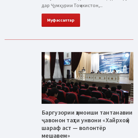
дар Ҷумҳурии Тоҷикистон,...
Муфассалтар
Баргузории ҳамоиши тантанавии
ҷавонон таҳти унвони «Хайрхоҳӣ
шараф аст — волонтёр
мешавем»