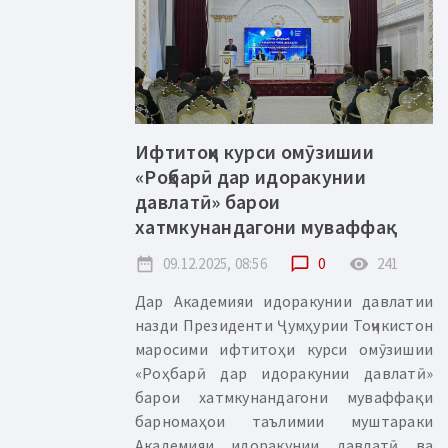
Ифтитоҳи курси омӯзишии
«Роҳбарӣ дар идоракунии
давлатӣ» барои
хатмкунандагони муваффақ
date_range
09.12.2025, 08:56
chat_bubble_outline
0
remove_red_eye
241
Дар Академияи идоракунии давлатии
назди Президенти Ҷумҳурии Тоҷикистон
маросими ифтитоҳи курси омӯзишии
«Роҳбарӣ дар идоракунии давлатӣ»
барои хатмкунандагони муваффақи
барномаҳои таълимии муштараки
Академияи идоракунии давлатӣ ва