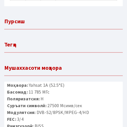
Пурсиш
Тегҳо
Мушаххасоти моҳвора
Моҳвора:
Yahsat 1A (52.5°E)
Басомад:
11 785 МГс
Поляризатсия:
H
Суръати символӣ:
27500 Мсимв/сек
Модулятсия:
DVB-S2/8PSK/MPEG-4/HD
FEC:
3/4
Рамзгузорӣ:
BISS