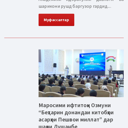
шарикони рушд баргузор гардид....
Муфассалтар
Маросими ифтитоҳи Озмуни
“Беҳтарин донандаи китобҳои
асарҳои Пешвои миллат” дар
шаҳри Душанбе