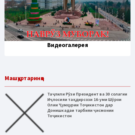
Видеогалерея
Машҳуртаринҳо
Таҷлили Рӯзи Президент ва 30 солагии
Иҷлосияи тақдирсози 16-уми Шӯрои
Олии Ҷумҳурии Тоҷикистон дар
Донишкадаи тарбияи ҷисмонии
Тоҷикистон