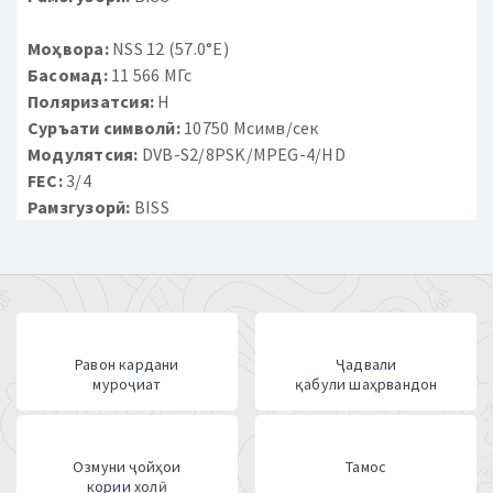
Моҳвора:
NSS 12 (57.0°E)
Басомад:
11 566 МГс
Поляризатсия:
H
Суръати символӣ:
10750 Мсимв/сек
Модулятсия:
DVB-S2/8PSK/MPEG-4/HD
FEC:
3/4
Рамзгузорӣ:
BISS
Равон кардани
Ҷадвали
муроҷиат
қабули шаҳрвандон
Озмуни ҷойҳои
Тамос
кории холӣ