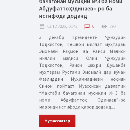
бачагонаи мусиқии №3 ба номи
Абдуфаттоҳ Одинаев»-ро ба
истифода доданд
date_range
03.12.2025, 16:43
chat_bubble_outline
0
remove_red_eye
290
3 декабр Президенти Ҷумҳурии
Тоҷикистон, Пешвои миллат муҳтарам
Эмомалӣ Раҳмон ва Раиси Маҷлиси
миллии маҷлиси Олии Ҷумҳурии
Тоҷикистон, Раиси шаҳри Душанбе
муҳтарам Рустами Эмомалӣ дар кӯчаи
Фазлиддин Муҳаммадиеви ноҳияи
Синои пойтахт Муассисаи давлатии
“Мактаби бачагонаи мусиқии №3 ба
номи Абдуфаттоҳ Одинаев”-ро
мавриди истифода қарор доданд....
Муфассалтар