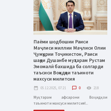
Паёми шодбошии Раиси
Маҷлиси миллии Маҷлиси Олии
Ҷумҳурии Тоҷикистон, Раиси
шаҳри Душанбе муҳтарам Рустам
Эмомалӣ бахшида ба солгарди
таъсиси Воҳидҳои таъиноти
махсуси милитсия
date_range
05.12.2025, 07:21
chat_bubble_outline
0
remove_red_eye
218
Муҳтарам афсарони Воҳидҳои
таъиноти махсуси милитсия!...