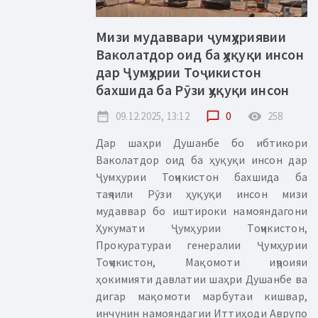
Мизи мудаввари ҷумҳуриявии
Ваколатдор оид ба ҳуқуқи инсон
дар Ҷумҳурии Тоҷикистон
бахшида ба Рӯзи ҳуқуқи инсон
date_range
09.12.2025, 13:12
chat_bubble_outline
0
remove_red_eye
258
Дар шаҳри Душанбе бо ибтикори
Ваколатдор оид ба ҳуқуқи инсон дар
Ҷумҳурии Тоҷикистон бахшида ба
таҷлили Рӯзи ҳуқуқи инсон мизи
мудаввар бо иштироки намояндагони
Ҳукумати Ҷумҳурии Тоҷикистон,
Прокуратураи генералии Ҷумҳурии
Тоҷикистон, Мақомоти иҷроияи
ҳокимияти давлатии шаҳри Душанбе ва
дигар мақомоти марбутаи кишвар,
инчунин намояндагии Иттиҳоди Аврупо