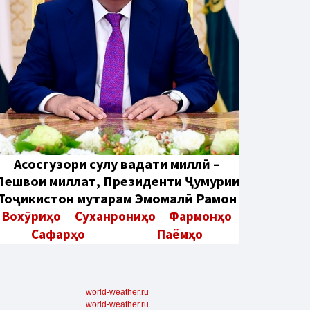
Aсосгузори сулҳу ваҳдати миллӣ –
Пешвои миллат, Президенти Ҷумҳурии
Тоҷикистон муҳтарам Эмомалӣ Раҳмон
Вохӯриҳо
Суханрониҳо
Фармонҳо
Сафарҳо
Паёмҳо
world-weather.ru
world-weather.ru