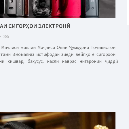
АИ СИГОРҲОИ ЭЛЕКТРОНӢ
eye
285
 Маҷлиси миллии Маҷлиси Олии Ҷумҳурии Тоҷикистон
тами Эмомалӣ аз истифодаи зиёди вейпҳо ё сигорҳои
ни кишвар, бахусус, насли наврас нигаронии ҷиддӣ