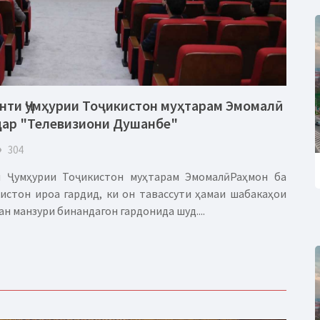
ти Ҷумҳурии Тоҷикистон муҳтарам Эмомалӣ
дар "Телевизиони Душанбе"
eye
304
 Ҷумҳурии Тоҷикистон муҳтарам Эмомалӣ Раҳмон ба
истон ироа гардид, ки он тавассути ҳамаи шабакаҳои
ан манзури бинандагон гардонида шуд....