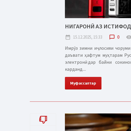
НИГАРОНӢ АЗ ИСТИФОД
date_range
15.12.2025, 15:33
chat_bubble_outline
0
remove_red_
Имрӯз зимни иҷлосияи чоруми
даъвати ҳафтум муҳтарам Рус
электронӣ дар байни сокино
карданд....
Муфассалтар