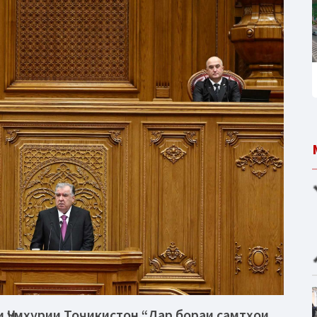
 Ҷумҳурии Тоҷикистон “Дар бораи самтҳои