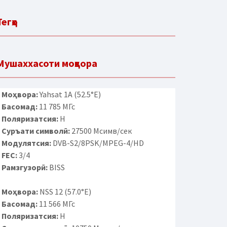
Тегҳо
Мушаххасоти моҳвора
Моҳвора:
Yahsat 1A (52.5°E)
Басомад:
11 785 МГс
Поляризатсия:
H
Суръати символӣ:
27500 Мсимв/сек
Модулятсия:
DVB-S2/8PSK/MPEG-4/HD
FEC:
3/4
Рамзгузорӣ:
BISS
Моҳвора:
NSS 12 (57.0°E)
Басомад:
11 566 МГс
Поляризатсия:
H