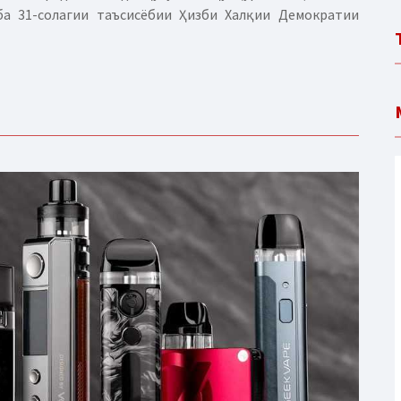
ба 31-солагии таъсисёбии Ҳизби Халқии Демократии