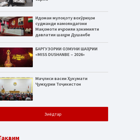
Идомаи мулоқоту вохӯриҳои
судманди намояндагони
Мақомоти иҷроияи ҳокимияти
давлатии шаҳри Душанбе
БАРГУЗОРИИ ОЗМУНИ ШАҲРИИ
«MISS DUSHANBE – 2026»
Маҷлиси васеи Ҳукумати
Ҷумҳурии Тоҷикистон
Зиёдтар
Тақвим