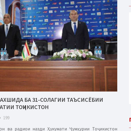
АХШИДА БА 31-СОЛАГИИ ТАЪСИСЁБИИ
АТИИ ТОҶИКИСТОН
eye
199
он ва радиои назди Ҳукумати Ҷумҳурии Тоҷикистон