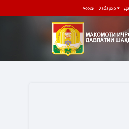
Асосӣ
Хабарҳо
Да