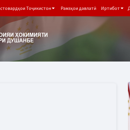
стовардҳои Тоҷикистон
Рамзҳои давлатӣ
Иртибот
Д