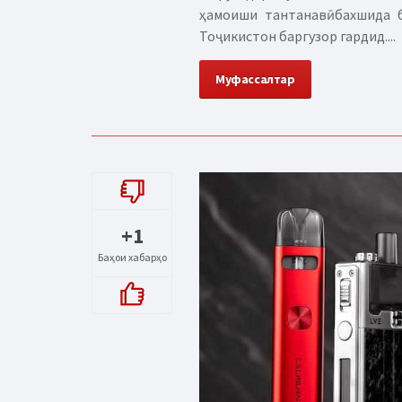
ҳамоиши тантанавӣ бахшида 
Тоҷикистон баргузор гардид....
Муфассалтар
+1
Баҳои хабарҳо