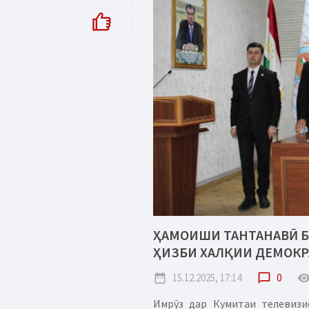
ҲАМОИШИ ТАНТАНАВӢ Б
ҲИЗБИ ХАЛҚИИ ДЕМОКР
date_range
15.12.2025, 17:14
chat_bubble_outline
0
remove_red_
Имрӯз дар Кумитаи телевизи