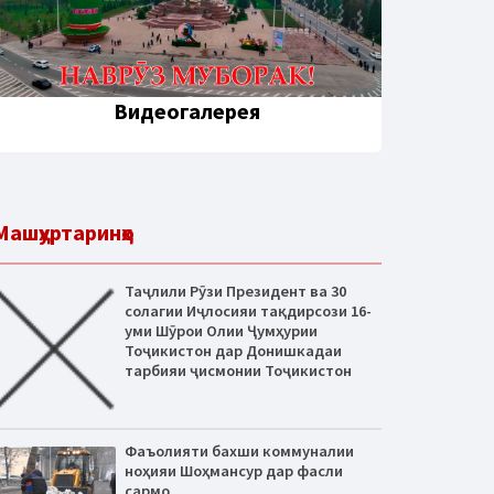
Видеогалерея
Машҳуртаринҳо
Таҷлили Рӯзи Президент ва 30
солагии Иҷлосияи тақдирсози 16-
уми Шӯрои Олии Ҷумҳурии
Тоҷикистон дар Донишкадаи
тарбияи ҷисмонии Тоҷикистон
Фаъолияти бахши коммуналии
ноҳияи Шоҳмансур дар фасли
сармо