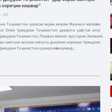
а хориҷии кишвар”
eye
305
ни Тоҷикистон ҷаласаи якуми якҷояи Маҷлиси миллӣ ва
си Олии Ҷумҳурии Тоҷикистон даъвати ҳафтум оғоз
 Ҷумҳурии Тоҷикистон, Пешвои миллат муҳтарам Эмомалӣ
аи самтҳои асосии сиёсати дохилию хориҷии Ҷумҳурии
умҳурии Тоҷикистон суханронӣ мекунанд....