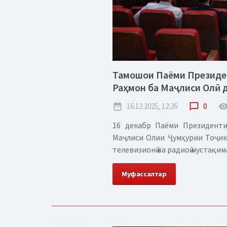
Тамошои Паёми Президен
Раҳмон ба Маҷлиси Олӣ 
date_range
16.12.2025, 12:26
chat_bubble_outline
0
remove_red_
16 декабр Паёми Президенти
Маҷлиси Олии Ҷумҳурии Тоҷик
телевизионӣ ва радиоӣ мустақим
Муфассалтар