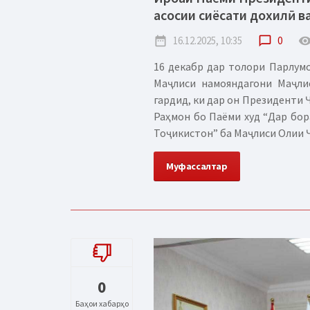
асосии сиёсати дохилӣ в
date_range
16.12.2025, 10:35
chat_bubble_outline
0
remove_red_
16 декабр дар толори Парлумо
Маҷлиси намояндагони Маҷли
гардид, ки дар он Президенти
Раҳмон бо Паёми худ “Дар бор
Тоҷикистон” ба Маҷлиси Олии Ҷ
Муфассалтар
0
Баҳои хабарҳо