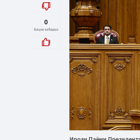
0
Баҳои хабарҳо
Ироаи Паёми Президенти