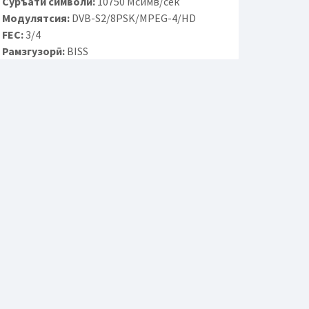
Суръати символӣ:
10750 Мсимв/сек
Модулятсия:
DVB-S2/8PSK/MPEG-4/HD
FEC:
3/4
Рамзгузорӣ:
BISS