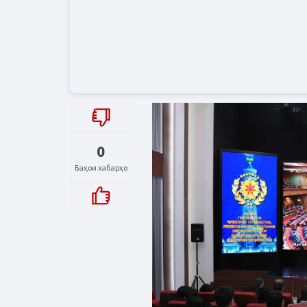
0
Баҳои хабарҳо